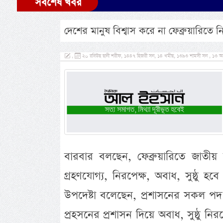
সর্বশেষ খবর
দেশের মানুষ বিশ্বাস করে না ফেব্রুয়ারিতে নি
,
২০ রবিউছ ছানী শরীফ, ১৪৪৭ হিজরী সন, ১৪ খমীছ, ১৩৯৩ শামসী সন , ১৩ অক
বারবার বলছেন, ফেব্রুয়ারিতে জাতীয় নি
গ্রহণযোগ্য, নিরপেক্ষ, অবাধ, সুষ্ঠু
উপদেষ্টা বলেছেন, প্রশাসনের সকল প
প্রহসনের প্রশাসন দিয়ে অবাধ, সুষ্ঠু নি