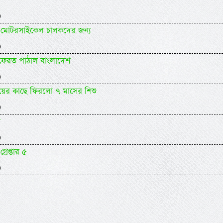
)
যকর মোটরসাইকেল চালকদের জন্য
)
 ফেরত পাঠাল বাংলাদেশ
)
ায়ের কাছে ফিরলো ৭ মাসের শিশু
)
র
)
গ্রেপ্তার ৫
)