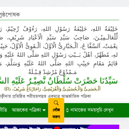
 পৃষ্ঠপোষক
خَلِيْفَةُ اللهِ، خَلِيْفَةُ رَسُوْلِ اللهِ، رَءُوْفٌ رَّحِيْمٌ، رَ
لِّلْعَالَـمِيْـنَ، صَاحِبُ سَيِّدِ سَيِّدِ الْاَعْيَادِ شَرِيْفٍ، 
نِعْمَتْ، اَلسَّفَّا حُ، اَلْـجَبَّارِىُّ الْاَوَّلُ، اَلْـقَوِىُّ الْاَوَّلُ، حَب
لهِ، مُطَهِّرٌ، اَهْلُ بَــيْتِ رَسُوْلِ اللهِ صَلَّى اللهُ عَلَيْهِ وَ،
قَائِمُ مَقَامِ حَبِيْبِ اللهِ صَلَّى اللهُ عَلَيْهِ وَسَلَّمَ، مَوْ
مَـمْدُوْحْ مُرْشِدْ قِـبْـلَةْ
سَيِّدُنَا حَضْرَتْ سُلْطَانٌ نَّصِيْـرٌ عَلَيْهِ السَّ
اَلْـحَسَنِـىُّ وَالْـحُسَيْنِـىُّ وَالْقُرَيْشِىُّ، رَاجَارْبَاغُ شَرِيْفٌ، دَاكَا
ায় প্রতিষ্ঠিত শরীয়তসম্মত একমাত্র আন্তর্জাতিক পত্রিকা
নীতি
আজকের পত্রিকা
নামাজের সময়সুচি দেখুন
খোঁজ
করুন