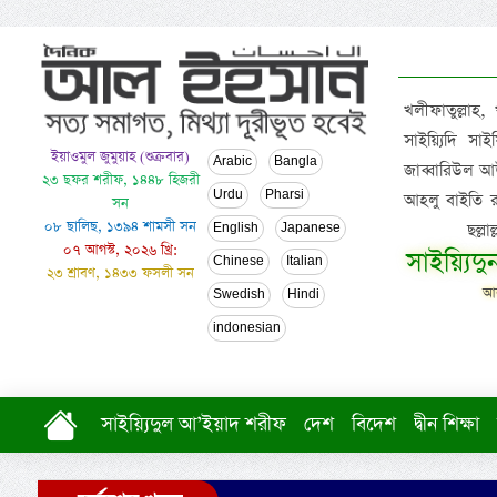
খলীফাতুল্লাহ,
সাইয়্যিদি স
ইয়াওমুল জুমুয়াহ (শুক্রবার)
Arabic
Bangla
জাব্বারিউল আউ
২৩ ছফর শরীফ, ১৪৪৮ হিজরী
Urdu
Pharsi
আহলু বাইতি রসূল
সন
০৮ ছালিছ, ১৩৯৪ শামসী সন
ছল্ল
English
Japanese
০৭ আগস্ট, ২০২৬ খ্রি:
সাইয়্যিদ
Chinese
Italian
২৩ শ্রাবণ, ১৪৩৩ ফসলী সন
আল
Swedish
Hindi
indonesian
সাইয়্যিদুল আ’ইয়াদ শরীফ
দেশ
বিদেশ
দ্বীন শিক্ষা