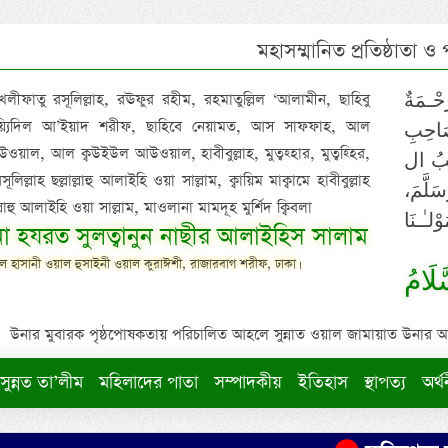
মহাসম্মানিত প্রতিষ্ঠাতা ও
 খলীফাতু রসূলিল্লাহ, রঊফুর রহীম, রহমাতুল্লিল ‘আলামীন, ছাহিবু
حْـمَةٌ
াইয়্যিদিল আ’ইয়াদ শরীফ, ছাহিবে নেয়ামত, আস সাফফাহ, আল
صَاحِبِ
ওয়াল, আল ক্বউইউল আউওয়াল, হাবীবুল্লাহ, মুত্বহ্হার, মুত্বহ্হির,
ِيْبُ ال
িল্লাহ ছল্লাল্লাহু আলাইহি ওয়া সাল্লাম, ক্বায়িম মাক্বামে হাবীবুল্লাহ
سَلَّمَ
াল্লাহু আলাইহি ওয়া সাল্লাম, মাওলানা মামদূহ মুর্শিদ ক্বিবলা
لـٰـنَا
ুনা হযরত সুলত্বানুন নাছীর আলাইহিস সালাম
 হাসানী ওয়াল হুসাইনী ওয়াল কুরাঈশী, রাজারবাগ শরীফ, ঢাকা।
لَامُ
উনার মুবারক পৃষ্ঠপোষকতায় পরিচালিত আহলে সুন্নাত ওয়াল জামায়াত উনার আক্বীদ
সুন্নত তা’লীম
মহিলাদের পাতা
সম্পাদকীয়
ইতিহাস
স্থাপত্য
অর্থ