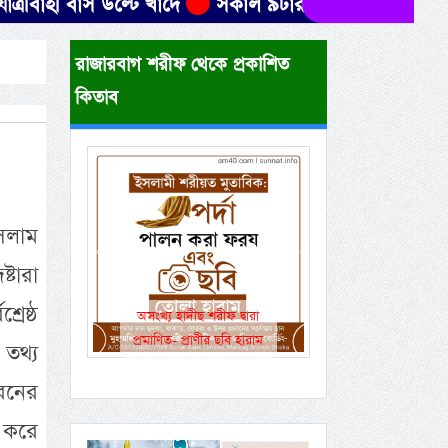
াহী বাস উল্টে খাদে
সকাল ৯টার মধ্যে যেসব জেলায় ৬০ কি
রাজারবাগ শরীফ থেকে প্রকাশিত
কিতাব
সলাম
Previous
Next
্টারা
রেষ্ঠ
অসংখ্য হাদীছ শরীফ দ্বারা
একই রানওয়েতে সামরিক-
প্রমাণিত- প্রাণীর ছবি হারাম
বেসামরিক ফ্লাইট!
 তথ্য
রনের
স করে