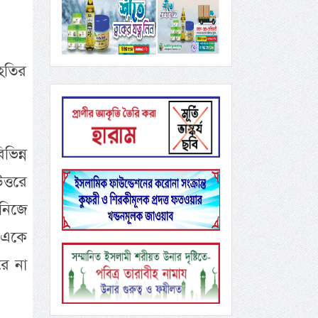
হতির
িন্ন
ত্তরে
নিজে
র একে
রে না