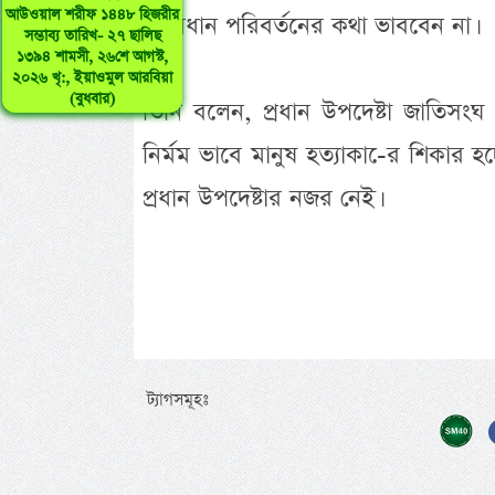
আউওয়াল শরীফ ১৪৪৮ হিজরীর
সংবিধান পরিবর্তনের কথা ভাববেন না।
সম্ভাব্য তারিখ- ২৭ ছালিছ
১৩৯৪ শামসী, ২৬শে আগস্ট,
২০২৬ খৃ:, ইয়াওমুল আরবিয়া
(বুধবার)
তিনি বলেন, প্রধান উপদেষ্টা জাতিসংঘ
নির্মম ভাবে মানুষ হত্যাকা-ের শিকার হচ্
প্রধান উপদেষ্টার নজর নেই।
ট্যাগসমূহঃ