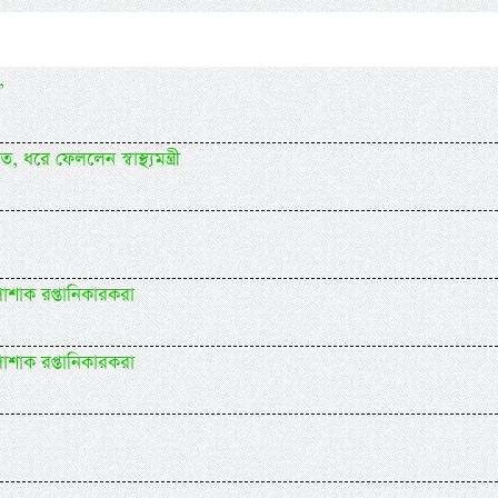
’
ে ফেললেন স্বাস্থ্যমন্ত্রী
োশাক রপ্তানিকারকরা
োশাক রপ্তানিকারকরা