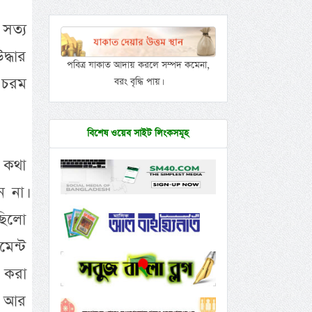
 সত্য
দ্ধার
পবিত্র যাকাত আদায় করলে সম্পদ কমেনা,
র চরম
বরং বৃদ্ধি পায়।
বিশেষ ওয়েব সাইট লিংকসমূহ
 কথা
 না।
ছিলো
মেন্ট
ন করা
খন আর