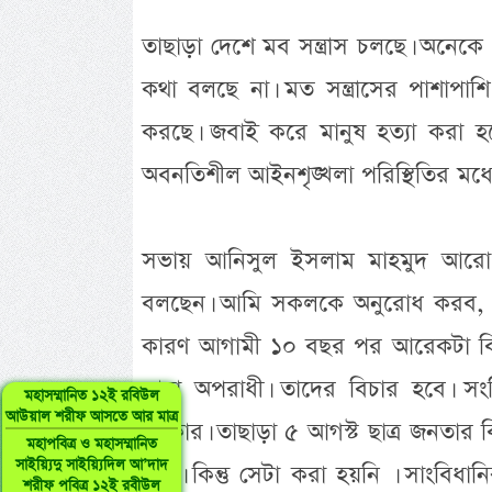
তাছাড়া দেশে মব সন্ত্রাস চলছে। অনেকে 
কথা বলছে না। মত সন্ত্রাসের পাশাপাশি
করছে। জবাই করে মানুষ হত্যা করা হচ্
অবনতিশীল আইনশৃঙ্খলা পরিস্থিতির মধ্যে 
সভায় আনিসুল ইসলাম মাহমুদ আরো
বলছেন। আমি সকলকে অনুরোধ করব, গা
কারণ আগামী ১০ বছর পর আরেকটা বিপ্
তারা অপরাধী। তাদের বিচার হবে। সংবি
মহাসম্মানিত ১২ই রবিউল
আউয়াল শরীফ আসতে আর মাত্র
দরকার। তাছাড়া ৫ আগস্ট ছাত্র জনতার 
মহাপবিত্র ও মহাসম্মানিত
সাইয়্যিদু সাইয়্যিদিল আ’দাদ
যেত। কিন্তু সেটা করা হয়নি । সাংবিধ
শরীফ পবিত্র ১২ই রবীউল