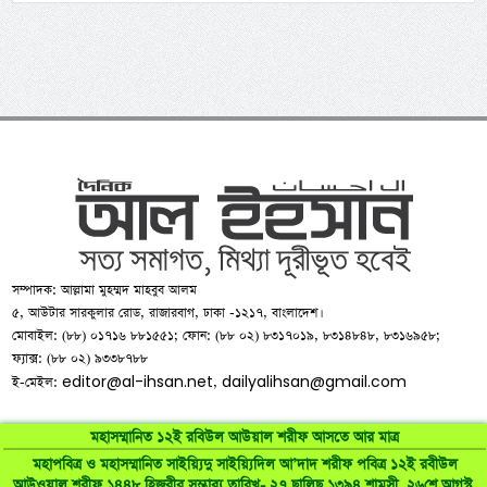
সম্পাদক: আল্লামা মুহম্মদ মাহবুব আলম
৫, আউটার সারকুলার রোড, রাজারবাগ, ঢাকা -১২১৭, বাংলাদেশ।
মোবাইল: (৮৮) ০১৭১৬ ৮৮১৫৫১; ফোন: (৮৮ ০২) ৮৩১৭০১৯, ৮৩১৪৮৪৮, ৮৩১৬৯৫৮;
ফ্যাক্স: (৮৮ ০২) ৯৩৩৮৭৮৮
editor@al-ihsan.net
dailyalihsan@gmail.com
ই-মেইল:
,
মহাসম্মানিত ১২ই রবিউল আউয়াল শরীফ আসতে আর মাত্র
মহাপবিত্র ও মহাসম্মানিত সাইয়্যিদু সাইয়্যিদিল আ’দাদ শরীফ পবিত্র ১২ই রবীউল
আউওয়াল শরীফ ১৪৪৮ হিজরীর সম্ভাব্য তারিখ- ২৭ ছালিছ ১৩৯৪ শামসী, ২৬শে আগস্ট,