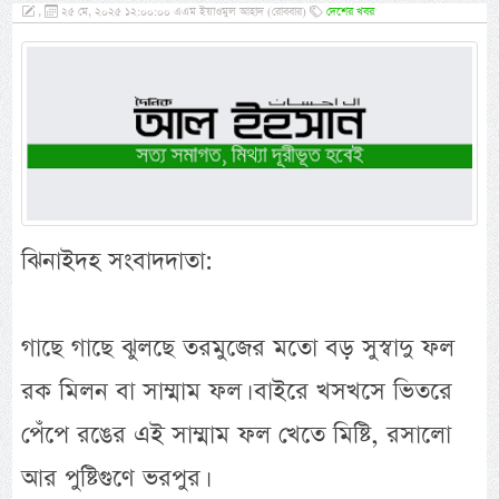
,
২৫ মে, ২০২৫ ১২:০০:০০ এএম ইয়াওমুল আহাদ (রোববার)
দেশের খবর
ঝিনাইদহ সংবাদদাতা:
গাছে গাছে ঝুলছে তরমুজের মতো বড় সুস্বাদু ফল
রক মিলন বা সাম্মাম ফল। বাইরে খসখসে ভিতরে
পেঁপে রঙের এই সাম্মাম ফল খেতে মিষ্টি, রসালো
আর পুষ্টিগুণে ভরপুর।