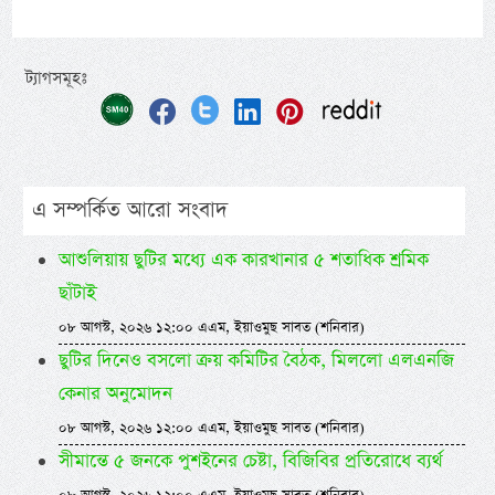
ট্যাগসমূহঃ
এ সম্পর্কিত আরো সংবাদ
আশুলিয়ায় ছুটির মধ্যে এক কারখানার ৫ শতাধিক শ্রমিক
ছাঁটাই
০৮ আগস্ট, ২০২৬ ১২:০০ এএম, ইয়াওমুছ সাবত (শনিবার)
ছুটির দিনেও বসলো ক্রয় কমিটির বৈঠক, মিললো এলএনজি
কেনার অনুমোদন
০৮ আগস্ট, ২০২৬ ১২:০০ এএম, ইয়াওমুছ সাবত (শনিবার)
সীমান্তে ৫ জনকে পুশইনের চেষ্টা, বিজিবির প্রতিরোধে ব্যর্থ