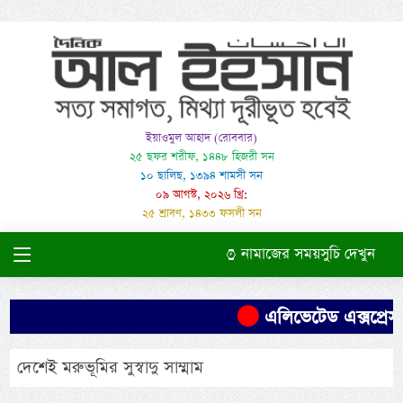
ইয়াওমুল আহাদ (রোববার)
২৫ ছফর শরীফ, ১৪৪৮ হিজরী সন
১০ ছালিছ, ১৩৯৪ শামসী সন
০৯ আগস্ট, ২০২৬ খ্রি:
২৫ শ্রাবণ, ১৪৩৩ ফসলী সন
নামাজের সময়সুচি দেখুন
এলিভেটেড এক্সপ্রেস
দেশেই মরুভূমির সুস্বাদু সাম্মাম