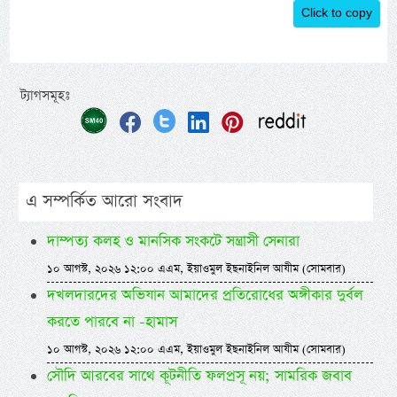
Click to copy
ট্যাগসমূহঃ
এ সম্পর্কিত আরো সংবাদ
দাম্পত্য কলহ ও মানসিক সংকটে সন্ত্রাসী সেনারা
১০ আগস্ট, ২০২৬ ১২:০০ এএম, ইয়াওমুল ইছনাইনিল আযীম (সোমবার)
দখলদারদের অভিযান আমাদের প্রতিরোধের অঙ্গীকার দুর্বল
করতে পারবে না -হামাস
১০ আগস্ট, ২০২৬ ১২:০০ এএম, ইয়াওমুল ইছনাইনিল আযীম (সোমবার)
সৌদি আরবের সাথে কূটনীতি ফলপ্রসূ নয়; সামরিক জবাব