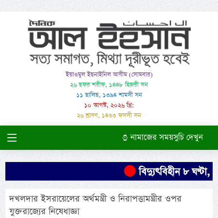
ইয়াওমুল ইছনাইনিল আযীম (সোমবার)
২৬ ছফর শরীফ, ১৪৪৮ হিজরী সন
১১ ছালিছ, ১৩৯৪ শামসী সন
১০ আগস্ট, ২০২৬ খ্রি:
২৬ শ্রাবণ, ১৪৩৩ ফসলী সন
নামাজের সময়সুচি দেখুন
বিদ্যুৎবিহীন ৮ ঘণ্টা, 
দখলদার ইসরায়েলের অর্থমন্ত্রী ও নিরাপত্তামন্ত্রীর ওপর
যুক্তরাজ্যের নিষেধাজ্ঞা