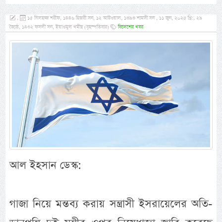
,
১৫ যিলহজ্জ শরীফ, ১৪৪৬ হিজরী সন, ১২ আউওয়াল, ১৩৯৩ শামসী সন , ১১ জুন, ২০২৫ খ্রি:, ২৯
জ্যৈষ্ঠ, ১৪৩২ ফসলী সন, ইয়াওমুল খমীছ (বৃহস্পতিবার)
বিদেশের খবর
আল ইহসান ডেস্ক:
গাজা নিয়ে মন্তব্য করায় সন্ত্রাসী ইসরায়েলের অতি-