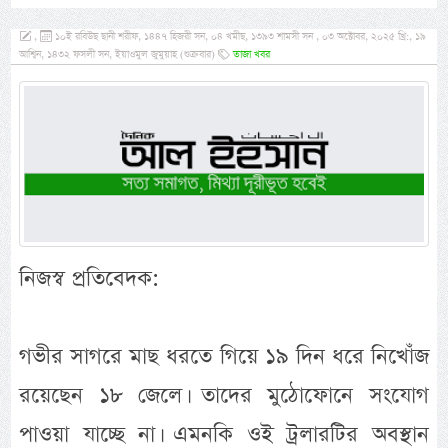
,
১০ই রবিউছ ছানী শরীফ, ১৪৪৭ হিজরী সন, ০৪ খমীছ, ১৩৯৩ শামসী সন , ০৩ অক্টোবর, ২০২৫ খ্রি:, ১৯
আশ্বিন, ১৪৩২ ফসলী সন, ইয়াওমুল জুমুয়াহ (শুক্রবার)
তাজা খবর
নিজস্ব প্রতিবেদক:
গভীর সাগরে মাছ ধরতে গিয়ে ১৯ দিন ধরে নিখোঁজ
রয়েছেন ১৮ জেলে। তাদের মুঠোফোনে সংযোগ
পাওয়া যাচ্ছে না। এমনকি ওই ট্রলারটির অবস্থান