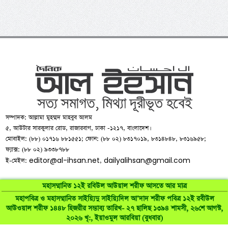
সম্পাদক: আল্লামা মুহম্মদ মাহবুব আলম
৫, আউটার সারকুলার রোড, রাজারবাগ, ঢাকা -১২১৭, বাংলাদেশ।
মোবাইল: (৮৮) ০১৭১৬ ৮৮১৫৫১; ফোন: (৮৮ ০২) ৮৩১৭০১৯, ৮৩১৪৮৪৮, ৮৩১৬৯৫৮;
ফ্যাক্স: (৮৮ ০২) ৯৩৩৮৭৮৮
editor@al-ihsan.net
dailyalihsan@gmail.com
ই-মেইল:
,
মহাসম্মানিত ১২ই রবিউল আউয়াল শরীফ আসতে আর মাত্র
মহাপবিত্র ও মহাসম্মানিত সাইয়্যিদু সাইয়্যিদিল আ’দাদ শরীফ পবিত্র ১২ই রবীউল
আউওয়াল শরীফ ১৪৪৮ হিজরীর সম্ভাব্য তারিখ- ২৭ ছালিছ ১৩৯৪ শামসী, ২৬শে আগস্ট,
©
al-ihsan.net
2007-2026. All Rights Reserved | Developed by:
২০২৬ খৃ:, ইয়াওমুল আরবিয়া (বুধবার)
RAAJRANI Technologies