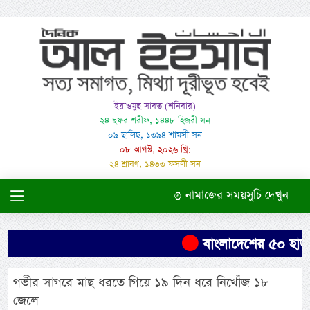
ইয়াওমুছ সাবত (শনিবার)
২৪ ছফর শরীফ, ১৪৪৮ হিজরী সন
০৯ ছালিছ, ১৩৯৪ শামসী সন
০৮ আগস্ট, ২০২৬ খ্রি:
২৪ শ্রাবণ, ১৪৩৩ ফসলী সন
নামাজের সময়সুচি দেখুন
বাংলাদেশের ৫০ হাজার
গভীর সাগরে মাছ ধরতে গিয়ে ১৯ দিন ধরে নিখোঁজ ১৮
জেলে