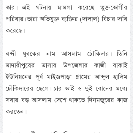
তার। এই ঘটনায় মামলা করেছে ভুক্তভোগীর
পরিবার। তারা অভিযুক্ত ব্যক্তির (দালাল) বিচার দাবি
করেছে।
বন্দী যুবকের নাম আসলাম চৌকিদার। তিনি
মাদারীপুরের ডাসার উপজেলার কাজী বাকাই
ইউনিয়নের পূর্ব মাইজপাড়া গ্রামের আব্দুল হালিম
চৌকিদারের ছেলে। চার ভাই ও দুই বোনের মধ্যে
সবার বড় আসলাম দেশে থাকতে দিনমজুরের কাজ
করতেন।