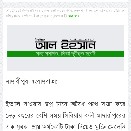
,
১০ই রবিউছ ছানী শরীফ, ১৪৪৭ হিজরী সন, ০৪ খমীছ, ১৩৯৩ শামসী সন , ০৩ অক্টোবর, ২০২৫ খ্রি:, ১৯
আশ্বিন, ১৪৩২ ফসলী সন, ইয়াওমুল জুমুয়াহ (শুক্রবার)
তাজা খবর
মাদারীপুর সংবাদদাতা:
ইতালি যাওয়ার স্বপ্ন নিয়ে অবৈধ পথে যাত্রা করে
দেড় বছরের বেশি সময় লিবিয়ায় বন্দী মাদারীপুরের
এক যুবক। প্রায় অর্ধকোটি টাকা দিয়েও মুক্তি মেলেনি