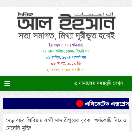
ইয়াওমুছ সাবত (শনিবার)
২৪ ছফর শরীফ, ১৪৪৮ হিজরী সন
০৯ ছালিছ, ১৩৯৪ শামসী সন
০৮ আগস্ট, ২০২৬ খ্রি:
২৪ শ্রাবণ, ১৪৩৩ ফসলী সন
নামাজের সময়সুচি দেখুন
এলিভেটেড এক্সপ্রেসও
দেড় বছর লিবিয়ায় বন্দী মাদারীপুরের যুবক -অর্ধকোটি দিয়েও
মেলেনি মুক্তি