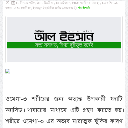
,
২৬ যিলহজ্জ শরীফ, ১৪৪৬ হিজরী সন, ২৪ আউওয়াল, ১৩৯৩ শামসী সন , ২৩ জুন, ২০২৫ খ্রি:, ০৯
আষাঢ়, ১৪৩২ ফসলী সন, ইয়াওমুল ইছনাইনিল আযীম (সোমবার)
পাঁচ মিশালী
ওমেগা-৩ শরীরের জন্য অত্যন্ত উপকারী ফ্যাটি
অ্যাসিড। খাবারের মাধ্যমে এটি গ্রহণ করতে হয়।
শরীরে ওমেগা-৩ এর অভাব মারাত্মক ঝুঁকির কারণ