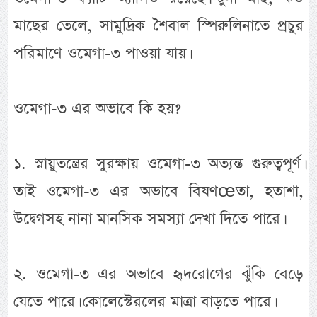
মাছের তেলে, সামুদ্রিক শৈবাল স্পিরুলিনাতে প্রচুর
পরিমাণে ওমেগা-৩ পাওয়া যায়।
ওমেগা-৩ এর অভাবে কি হয়?
১. স্নায়ুতন্ত্রের সুরক্ষায় ওমেগা-৩ অত্যন্ত গুরুত্বপূর্ণ।
তাই ওমেগা-৩ এর অভাবে বিষণœতা, হতাশা,
উদ্বেগসহ নানা মানসিক সমস্যা দেখা দিতে পারে।
২. ওমেগা-৩ এর অভাবে হৃদরোগের ঝুঁকি বেড়ে
যেতে পারে। কোলেস্টেরলের মাত্রা বাড়তে পারে।