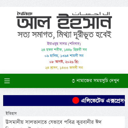
ইয়াওমুছ সাবত (শনিবার)
২৪ ছফর শরীফ, ১৪৪৮ হিজরী সন
০৯ ছালিছ, ১৩৯৪ শামসী সন
০৮ আগস্ট, ২০২৬ খ্রি:
২৪ শ্রাবণ, ১৪৩৩ ফসলী সন
নামাজের সময়সুচি দেখুন
এলিভেটেড এক্সপ্রেসওয়
ইতিহাস
উসমানীয় সালতানাতে যেভাবে পবিত্র কুরবানীর ঈদ