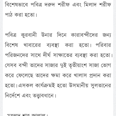
বিশেষভাবে পবিত্র দরুদ শরীফ এবং মিলাদ শরীফ
পাঠ করা হতো।
পবিত্র কুরবানী উনার দিনে কারাবন্দীদের জন্য
বিশেষ খাবারের ব্যবস্থা করা হতো। পরিবার
পরিজনদের সাথে দীর্ঘ সাক্ষাতের ব্যবস্থা করা হতো।
যেসব বন্দী তাদের সাজার দুই তৃতীয়াংশ সাজা ভোগ
করে ফেলেছে তাদের ক্ষমা করে খালাস প্রদান করা
হতো। এসকল কার্যক্রমই হতো উসমানীয় সুলতানের
নির্দেশে এবং তত্ত্বাবধানে।
-মুহম্মদ শাহ জালাল।