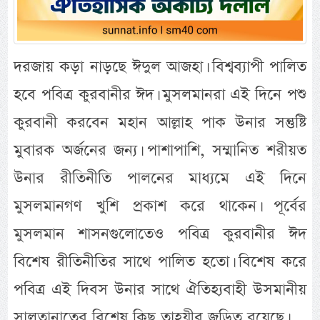
দরজায় কড়া নাড়ছে ঈদুল আজহা। বিশ্বব্যাপী পালিত
হবে পবিত্র কুরবানীর ঈদ। মুসলমানরা এই দিনে পশু
কুরবানী করবেন মহান আল্লাহ পাক উনার সন্তুষ্টি
মুবারক অর্জনের জন্য। পাশাপাশি, সম্মানিত শরীয়ত
উনার রীতিনীতি পালনের মাধ্যমে এই দিনে
মুসলমানগণ খুশি প্রকাশ করে থাকেন। পূর্বের
মুসলমান শাসনগুলোতেও পবিত্র কুরবানীর ঈদ
বিশেষ রীতিনীতির সাথে পালিত হতো। বিশেষ করে
পবিত্র এই দিবস উনার সাথে ঐতিহ্যবাহী উসমানীয়
সালতানাতের বিশেষ কিছু তাহযীব জড়িত রয়েছে।