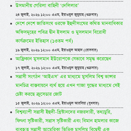
উসমানীয় গেরিলা বাহিনী ‘দেলিলার’
২৪ জুলাই, ২০২৬ ১২:০০ এএম, ইয়াওমুল জুমুয়াহ (শুক্রবার)
দেশে দেশে জাতিসংঘ ওরফে ইহুদীসংঘের কথিত মানবাধিকার
অফিসমূহের পবিত্র দ্বীন ইসলাম ও মুসলমান বিরোধী
কার্যক্রমের ইতিহাস (১৩তম পর্ব)
১৯ জুলাই, ২০২৬ ১২:০০ এএম, ইয়াওমুল আহাদ (রোববার)
আফ্রিকান মুসলমান ইউরোপকে যেভাবে সমৃদ্ধ করেছেন
১৭ জুলাই, ২০২৬ ১২:০০ এএম, ইয়াওমুল জুমুয়াহ (শুক্রবার)
সন্ত্রাসী সংগঠন ‘আইএস’ এর মাধ্যমে মুসলিম বিশ্ব ভাঙ্গার
মানচিত্র বাস্তবায়নে ব্যর্থ হয়ে এখন গাজা যুদ্ধের মাধ্যমে সেই
চেষ্টা করছে ক্রুসেডার জোট
১৫ জুলাই, ২০২৬ ১২:০০ এএম, ইয়াওমুল আরবিয়া (বুধবার)
বিশ্বব্যাপী সন্ত্রাসী ইহুদী-খ্রিস্টানদের নজরদারী, তথ্যচুরি,
ফিৎনা সৃষ্টিকারী, সন্ত্রাস সৃষ্টিকারী এবং বিমান হামলার কাজে
ব্যবহৃত সন্ত্রাসী আমেরিকা ভিত্তিক মুসলিম বিদ্বেষী এক