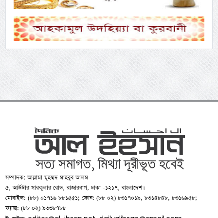
সম্পাদক: আল্লামা মুহম্মদ মাহবুব আলম
৫, আউটার সারকুলার রোড, রাজারবাগ, ঢাকা -১২১৭, বাংলাদেশ।
মোবাইল: (৮৮) ০১৭১৬ ৮৮১৫৫১; ফোন: (৮৮ ০২) ৮৩১৭০১৯, ৮৩১৪৮৪৮, ৮৩১৬৯৫৮;
ফ্যাক্স: (৮৮ ০২) ৯৩৩৮৭৮৮