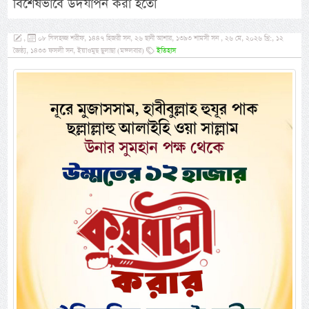
বিশেষভাবে উদযাপন করা হতো
,
০৮ যিলহজ্জ শরীফ, ১৪৪৭ হিজরী সন, ২৬ ছানী আশার, ১৩৯৩ শামসী সন , ২৬ মে, ২০২৬ খ্রি:, ১২
জৈষ্ঠ্য, ১৪৩৩ ফসলী সন, ইয়াওমুছ ছুলাছা (মঙ্গলবার)
ইতিহাস