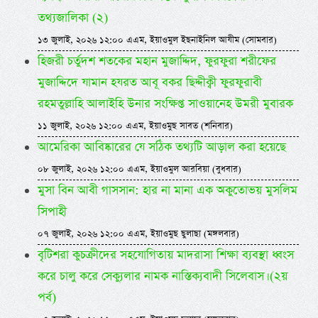
তথ্যজালিকা (২)
১৩ জুলাই, ২০২৬ ১২:০০ এএম, ইয়াওমুল ইছনাইনিল আযীম (সোমবার)
হিজরী চর্তুদশ শতকের মহান মুজাদ্দিদ, ফুরফুরা শরীফের
মুজাদ্দিদে যামান হযরত আবূ বকর ছিদ্দীক্বী ফুরফুরাবী
রহমতুল্লাহি আলাইহি উনার সংক্ষিপ্ত সাওয়ানেহ উমরী মুবারক
১১ জুলাই, ২০২৬ ১২:০০ এএম, ইয়াওমুছ সাবত (শনিবার)
আমেরিকা আবিষ্কারের যে সঠিক তথ্যটি আড়াল করা হয়েছে
০৮ জুলাই, ২০২৬ ১২:০০ এএম, ইয়াওমুল আরবিয়া (বুধবার)
মুসা বিন আবী গাসসান: হার না মানা এক অকুতোভয় মুসলিম
সিপাহী
০৭ জুলাই, ২০২৬ ১২:০০ এএম, ইয়াওমুছ ছুলাছা (মঙ্গলবার)
বৃটিশরা কুচক্রীদের সহযোগিতায় মাদরাসা শিক্ষা ব্যবস্থা ধ্বংস
করে চালু করে সেক্যুলার নামক নাস্তিক্যবাদী সিলেবাস। (২য়
পর্ব)