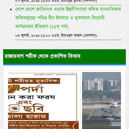
০৭ জুলাই, ২০২৬ ১২:০০ এএম, ইয়াওমুছ ছুলাছা (মঙ্গলবার)
দেশে দেশে জাতিসংঘ ওরফে ইহুদীসংঘের কথিত মানবাধিকার
অফিসমূহের পবিত্র দ্বীন ইসলাম ও মুসলমান বিরোধী
কার্যক্রমের ইতিহাস (১১ম পর্ব)
০৫ জুলাই, ২০২৬ ১২:০০ এএম, ইয়াওমুল আহাদ (রোববার)
রাজারবাগ শরীফ থেকে প্রকাশিত কিতাব
Previous
Next