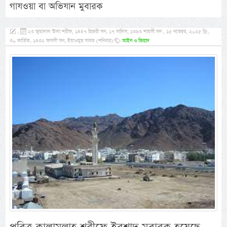
গাযওয়া বা অভিযান মুবারক
,
২৩ জুমাদাল ঊলা শরীফ, ১৪৪৭ হিজরী সন, ১৭ সাদিস, ১৩৯৩ শামসী সন , ১৫ নভেম্বর, ২০২৫ খ্রি:,
৩০ কার্তিক, ১৪৩২ ফসলী সন, ইয়াওমুছ সাবত (শনিবার)
আইন ও জিহাদ