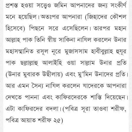
প্রশস্ত হওয়া সত্ত্বেও জমিন আপনাদের জন্য সংকীর্ণ
মনে হয়েছিল। অতঃপর আপনারা (জিহাদের কৌশল
হিসেবে) পিছনে সরে এসেছিলেন। তারপর মহান
আল্লাহ পাক তিনি স্বীয় সাকিনা নাযিল করলেন উনার
মহাসম্মানিত রসূল নূরে মুজাসসাম হাবীবুল্লাহ হুযূর
পাক ছল্লাল্লাহু আলাইহি ওয়া সাল্লাম উনার প্রতি
(উনার মুবারক উছীলায়) এবং মু’মিন উনাদের প্রতি।
আর এমন সৈন্য নাযিল করলেন যাদেরকে আপনারা
দেখতে পাননা এবং কাফিরদেরকে শাস্তি দিয়েছেন।
এটা কাফিরদের বদলা। (পবিত্র সূরা তাওবা শরীফ,
পবিত্র আয়াত শরীফ ২৫)