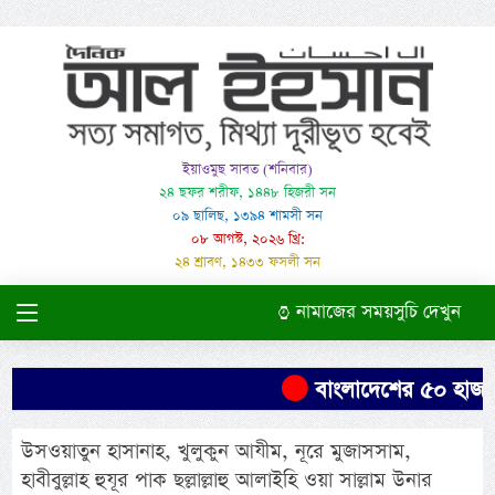
ইয়াওমুছ সাবত (শনিবার)
২৪ ছফর শরীফ, ১৪৪৮ হিজরী সন
০৯ ছালিছ, ১৩৯৪ শামসী সন
০৮ আগস্ট, ২০২৬ খ্রি:
২৪ শ্রাবণ, ১৪৩৩ ফসলী সন
নামাজের সময়সুচি দেখুন
বাংলাদেশের ৫০ হাজার 
উসওয়াতুন হাসানাহ, খুলুকুন আযীম, নূরে মুজাসসাম,
হাবীবুল্লাহ হুযূর পাক ছল্লাল্লাহু আলাইহি ওয়া সাল্লাম উনার