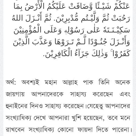
عَنْكُمْ شَيْـئًا وَّضَاقَتْ عَلَيْكُمُ الْأَرْضُ بِمَا
رَحُبَتْ ثُمَّ وَلَّيْـتُم مُّدْبِرِيْنَ.‏ ثُمَّ أَنْـزَلَ اللهُ
سَكِيْـنَـتَهٗ عَلٰى رَسُوْلِهٖ وَعَلَى الْمُؤْمِنِيْنَ
وَأَنْـزَلَ جُنُـوْدًا لَّـمْ تَـرَوْهَا وَعَذَّبَ الَّذِيْنَ
كَفَرُوْا ۚ وَذٰلِكَ جَزَآءُ الْكَافِرِيْنَ.‏
অর্থ: অবশ্যই মহান আল্লাহ পাক তিনি অনেক
জায়গায় আপনাদেরকে সাহায্য করেছেন এবং
হুনাইনের দিনও সাহায্য করেছেন। যেহেতু আপনাদের
সংখ্যাধিক্য দেখে আপনারা খুশি হয়েছেন, তবে মনে
রাখবেন সংখ্যাধিক্য কোনো ফায়দা দিতে পারেনা।