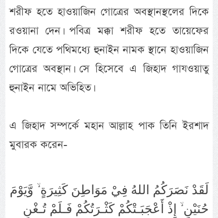
শরীফ হতে হাওয়াজিন গোত্রের অবস্থানস্থলের দিকে
রওয়ানা দেন। পবিত্র মক্কা শরীফ হতে তায়েফের
দিকে যেতে পথিমধ্যে হুনাইন নামক স্থানে হাওয়াজিন
গোত্রের অবস্থান। সে হিসেবে এ জিহাদ গাযওয়াতু
হুনাইন নামে অভিহিত।
এ জিহাদ সম্পর্কে মহান আল্লাহ পাক তিনি ইরশাদ
মুবারক করেন-
لَقَدْ نَصَرَكُمُ اللهُ فِيْ مَوَاطِنَ كَثِيرَةٍ ۙ وَّيَوْمَ
حُنَيْنٍ ۙ إِذْ أَعْجَبَـتْكُمْ كَثْـرَتُكُمْ فَـلَمْ تُـغْنِ