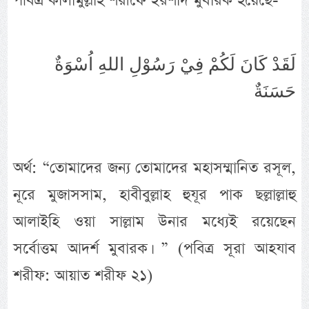
পবিত্র কালামুল্লাহ শরীফে ইরশাদ মুবারক হয়েছে-
لَقَدْ كَانَ لَكُمْ فِيْ رَسُوْلِ اللهِ اُسْوَةٌ
حَسَنَةٌ
অর্থ: “তোমাদের জন্য তোমাদের মহাসম্মানিত রসূল,
নূরে মুজাসসাম, হাবীবুল্লাহ হুযূর পাক ছল্লাল্লাহু
আলাইহি ওয়া সাল্লাম উনার মধ্যেই রয়েছেন
সর্বোত্তম আদর্শ মুবারক। ” (পবিত্র সূরা আহযাব
শরীফ: আয়াত শরীফ ২১)