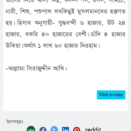
তাদের নিয়ে আসা অস্ত্র, ধন-সম্পদ, রসদ, সামগ্রী,
নারী, শিশু, পশুপাল সবকিছুই মুসলমানদের হস্তগত
হয়। হিসাব অনুযায়ী- যুদ্ধবন্দী ৬ হাজার, উট ২৪
হাজার, বকরি ৪০ হাজারের বেশী। চাঁদি ৪ হাজার
উকিয়া। অর্থাৎ ১ লাখ ৬০ হাজার দিরহাম।
-আল্লামা সিরাজুদ্দীন আখি।
Click to copy
ট্যাগসমূহঃ