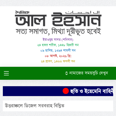
ইয়াওমুছ সাবত (শনিবার)
২৪ ছফর শরীফ, ১৪৪৮ হিজরী সন
০৯ ছালিছ, ১৩৯৪ শামসী সন
০৮ আগস্ট, ২০২৬ খ্রি:
২৪ শ্রাবণ, ১৪৩৩ ফসলী সন
নামাজের সময়সুচি দেখুন
হুতি ও ইয়েমেনি বাহিনীর 
উত্তরাঞ্চলে ডিজেল সরবরাহ বিঘ্নিত