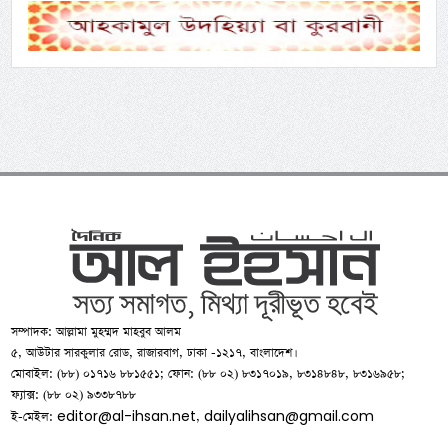
সম্পাদক: আল্লামা মুহম্মদ মাহবুব আলম
৫, আউটার সারকুলার রোড, রাজারবাগ, ঢাকা -১২১৭, বাংলাদেশ।
মোবাইল: (৮৮) ০১৭১৬ ৮৮১৫৫১; ফোন: (৮৮ ০২) ৮৩১৭০১৯, ৮৩১৪৮৪৮, ৮৩১৬৯৫৮;
ফ্যাক্স: (৮৮ ০২) ৯৩৩৮৭৮৮
editor@al-ihsan.net
dailyalihsan@gmail.com
ই-মেইল:
,