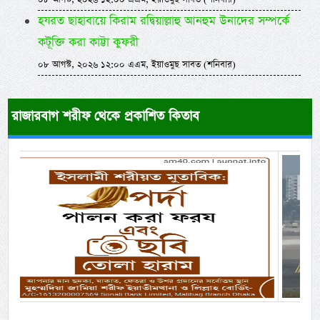
হযরত ছাহাবায়ে কিরাম রদ্বিয়াল্লাহু আনহুম উনাদের সম্পর্কে
কটূক্তি করা কাট্টা কুফরী
০৮ আগস্ট, ২০২৬ ১২:০০ এএম, ইয়াওমুছ সাবত (শনিবার)
রাজারবাগ শরীফ থেকে প্রকাশিত কিতাব
Previous
Next