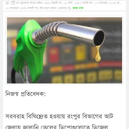
,
৪ঠা জুমাদাল ঊখরা শরীফ, ১৪৪৬ হিজরী সন, ০৯ সাবি’, ১৩৯২ শামসী সন , ০৭ ডিসেম্বর, ২০২৪ খ্রি:,
২২ অগ্রহায়ণ, ১৪৩১ ফসলী সন, ইয়াওমুল আহাদ (রোববার)
তাজা খবর
নিজস্ব প্রতিবেদক:
সরবরাহ বিঘিœত হওয়ায় রংপুর বিভাগের আট
জেলায় জ্বালানি তেলের ডিপোগুলোতে ডিজেল