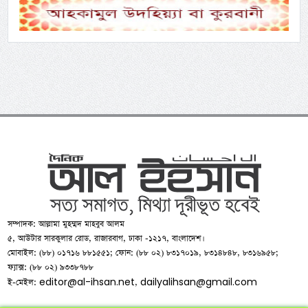
সম্পাদক: আল্লামা মুহম্মদ মাহবুব আলম
৫, আউটার সারকুলার রোড, রাজারবাগ, ঢাকা -১২১৭, বাংলাদেশ।
মোবাইল: (৮৮) ০১৭১৬ ৮৮১৫৫১; ফোন: (৮৮ ০২) ৮৩১৭০১৯, ৮৩১৪৮৪৮, ৮৩১৬৯৫৮;
ফ্যাক্স: (৮৮ ০২) ৯৩৩৮৭৮৮
editor@al-ihsan.net
dailyalihsan@gmail.com
ই-মেইল:
,