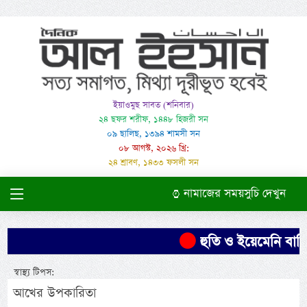
ইয়াওমুছ সাবত (শনিবার)
২৪ ছফর শরীফ, ১৪৪৮ হিজরী সন
০৯ ছালিছ, ১৩৯৪ শামসী সন
০৮ আগস্ট, ২০২৬ খ্রি:
২৪ শ্রাবণ, ১৪৩৩ ফসলী সন
নামাজের সময়সুচি দেখুন
হুতি ও ইয়েমেনি বাহিন
স্বাস্থ্য টিপস:
আখের উপকারিতা