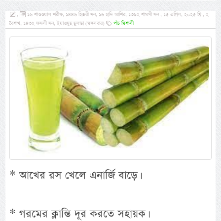
,
১৬ শাওওয়াল শরীফ, ১৪৪৬ হিজরী সন, ১৬ হাদি আশির, ১৩৯২ শামসী সন , ১৫ এপ্রিল, ২০২৫ খ্রি:, ২
বৈশাখ, ১৪৩২ ফসলী সন, ইয়াওমুছ ছুলাছা (মঙ্গলবার)
পাঁচ মিশালী
* আখের রস খেলে এনার্জি বাড়ে।
* গরমের ক্লান্তি দূর করতে সহায়ক।