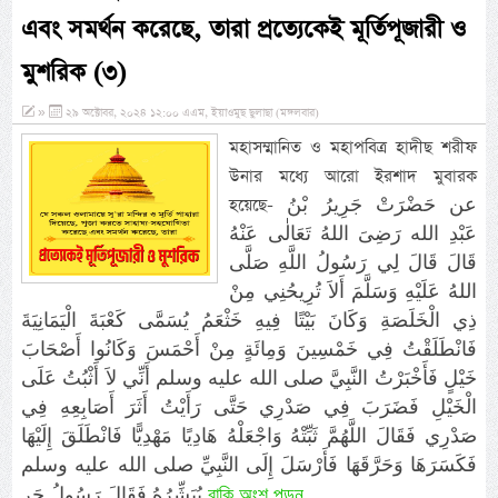
এবং সমর্থন করেছে, তারা প্রত্যেকেই মূর্তিপূজারী ও
মুশরিক (৩)
»
২৯ অক্টোবর, ২০২৪ ১২:০০ এএম, ইয়াওমুছ ছুলাছা (মঙ্গলবার)
মহাসম্মানিত ও মহাপবিত্র হাদীছ শরীফ
উনার মধ্যে আরো ইরশাদ মুবারক
হয়েছে- عن حَضْرَتْ جَرِيرُ بْنُ
عَبْدِ الله رَضِىَ اللهُ تَعَالٰى عَنْهُ
قَالَ قَالَ لِي رَسُولُ اللَّهِ صَلَّى
اللهُ عَلَيْهِ وَسَلَّمَ أَلاَ تُرِيحُنِي مِنْ
ذِي الْخَلَصَةِ وَكَانَ بَيْتًا فِيهِ خَثْعَمُ يُسَمَّى كَعْبَةَ الْيَمَانِيَةَ
فَانْطَلَقْتُ فِي خَمْسِينَ وَمِائَةٍ مِنْ أَحْمَسَ وَكَانُوا أَصْحَابَ
خَيْلٍ فَأَخْبَرْتُ النَّبِيَّ صلى الله عليه وسلم أَنِّي لاَ أَثْبُتُ عَلَى
الْخَيْلِ فَضَرَبَ فِي صَدْرِي حَتَّى رَأَيْتُ أَثَرَ أَصَابِعِهِ فِي
صَدْرِي فَقَالَ‏ اللَّهُمَّ ثَبِّتْهُ وَاجْعَلْهُ هَادِيًا مَهْدِيًّا فَانْطَلَقَ إِلَيْهَا
فَكَسَرَهَا وَحَرَّقَهَا فَأَرْسَلَ إِلَى النَّبِيِّ صلى الله عليه وسلم
বাকি অংশ পড়ুন...
يُبَشِّرُهُ فَقَالَ رَسُولُ جَرِ