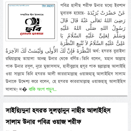
পবিত্র হাদীছ শরীফ উনার মধ্যে ইরশাদ
মুবারক হয়েছে- عَنْ حَضْرَتْ بُرَيْدَةَ
رَضِىَ اللهُ تَعَالٰى عَنْهُ قَالَ قَالَ
رَسُولُ اللهِ صَلَّى اللهُ عَلَيْهِ
وَسَلَّمَ لِعَلِىٍّ عَلَيْهِ السَّلَامُ يَا
عَلِىُّ عَلَيْهِ السَّلَامُ لاَ تُتْبِعِ النَّظْرَةَ
النَّظْرَةَ فَإِنَّ لَكَ الأُولَى وَلَيْسَتْ لَكَ الآخِرَةُ অর্থ: হযরত বুরাইদা
রদ্বিয়াল্লাহু তায়ালা আনহু উনার থেকে বর্ণিত। তিনি বলেন, মহান আল্লাহ
পাক উনার রসূল, নূরে মুজাসসাম, হাবীবুল্লাহ হুযূর পাক ছল্লাল্লাহু আলাইহি
ওয়া সাল্লাম তিনি হযরত আলী কাররামাল্লাহু ওয়াজহাহূ আলাইহিস সালাম
উনাকে উদ্দেশ্য করে বলেন, হে হযরত কাররামাল্লাহু ওয়াজহাহূ আলাইহিস
বাকি অংশ পড়ুন...
সালাম! দ�
সাইয়্যিদুনা হযরত সুলত্বানুন নাছীর আলাইহিস
সালাম উনার পবিত্র ওয়াজ শরীফ