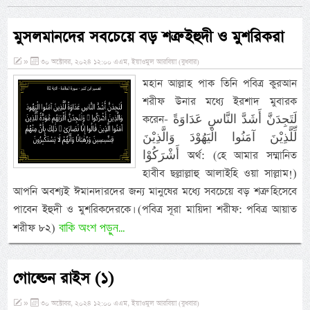
মুসলমানদের সবচেয়ে বড় শত্রু ইহুদী ও মুশরিকরা
»
৩০ অক্টোবর, ২০২৪ ১২:০০ এএম, ইয়াওমুল আরবিয়া (বুধবার)
মহান আল্লাহ পাক তিনি পবিত্র কুরআন
শরীফ উনার মধ্যে ইরশাদ মুবারক
করেন- لَتَجِدَنَّ أَشَدَّ النَّاسِ عَدَاوَةً
لِّلَّذِيْنَ آمَنُوا الْيَهُوْدَ وَالَّذِيْنَ
أَشْرَكُوْا অর্থ: (হে আমার সম্মানিত
হাবীব ছল্লাল্লাহু আলাইহি ওয়া সাল্লাম!)
আপনি অবশ্যই ঈমানদারদের জন্য মানুষের মধ্যে সবচেয়ে বড় শত্রু হিসেবে
পাবেন ইহুদী ও মুশরিকদেরকে। (পবিত্র সূরা মায়িদা শরীফ: পবিত্র আয়াত
বাকি অংশ পড়ুন...
শরীফ ৮২)
গোল্ডেন রাইস (১)
»
৩০ অক্টোবর, ২০২৪ ১২:০০ এএম, ইয়াওমুল আরবিয়া (বুধবার)