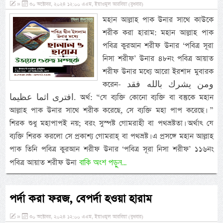
»
৩০ অক্টোবর, ২০২৪ ১২:০০ এএম, ইয়াওমুল আরবিয়া (বুধবার)
মহান আল্লাহ পাক উনার সাথে কাউকে
শরীক করা হারাম: মহান আল্লাহ পাক
পবিত্র কুরআন শরীফ উনার ‘পবিত্র সূরা
নিসা শরীফ’ উনার ৪৮নং পবিত্র আয়াত
শরীফ উনার মধ্যে আরো ইরশাদ মুবারক
করেন- ومن يشرك بالله فقد
افترى اثما عظيما. অর্থ: “যে ব্যক্তি কোনো ব্যক্তি বা বস্তুকে মহান
আল্লাহ পাক উনার সাথে শরীক করেছে, সে ব্যক্তি মহা পাপ করেছে। ”
শিরক শুধু মহাপাপই নয়; বরং সুস্পষ্ট গোমরাহী বা পথভ্রষ্টতা। অর্থাৎ যে
ব্যক্তি শিরক করলো সে প্রকাশ্য গোমরাহ্ বা পথভ্রষ্ট। এ প্রসঙ্গে মহান আল্লাহ
পাক তিনি পবিত্র কুরআন শরীফ উনার ‘পবিত্র সূরা নিসা শরীফ’ ১১৬নং
বাকি অংশ পড়ুন...
পবিত্র আয়াত শরীফ উনা
পর্দা করা ফরজ, বেপর্দা হওয়া হারাম
»
৩০ অক্টোবর, ২০২৪ ১২:০০ এএম, ইয়াওমুল আরবিয়া (বুধবার)