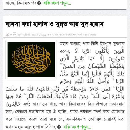
বাকি অংশ পড়ুন...
যাচ্ছে, কিয়ামত পর�
ব্যবসা করা হালাল ও সুন্নত আর সুদ হারাম
»
২৮ অক্টোবর, ২০২৪ ১২:০০ এএম, ইয়াওমুল ইছনাইনিল আযীম (সোমবার)
মহান আল্লাহ পাক তিনি ইরশাদ মুবারক
করেন, الَّذِينَ يَأْكُلُونَ الرِّبَا لَا
يَقُومُونَ إِلَّا كَمَا يَقُومُ الَّذِي
يَتَخَبَّطُهُ الشَّيْطَانُ مِنَ الْمَسِّ ۚ
ذَٰلِكَ بِأَنَّهُمْ قَالُوا إِنَّمَا الْبَيْعُ مِثْلُ
الرِّبَا ۗ وَأَحَلَّ اللَّهُ الْبَيْعَ وَحَرَّمَ
الرِّبَا ۚ فَمَن جَاءَهُ مَوْعِظَةٌ مِّن رَّبِّهِ فَانتَهَىٰ فَلَهُ مَا سَلَفَ
وَأَمْرُهُ إِلَى اللَّهِ ۖ وَمَنْ عَادَ فَأُولَٰئِكَ أَصْحَابُ النَّارِ ۖ هُمْ فِيهَا
خَالِدُونَ অর্থ: যারা সুদ খায়, তারা কিয়ামতের দিন ঐভাবে দন্ডায়মান
হবে, যেভাবে দন্ডায়মান হয় ঐ ব্যক্তি, যাকে শয়তান স্পর্শ করে মোহগ্রস্ত
করে দিয়েছে। কারণ তারা বলে যে, ক্রয়-বিক্রয়ও তো সুদ নেয়ারই মত।
বাকি অংশ পড়ুন...
অথচ মহান আল্লাহ পাক তিনি ব্য�