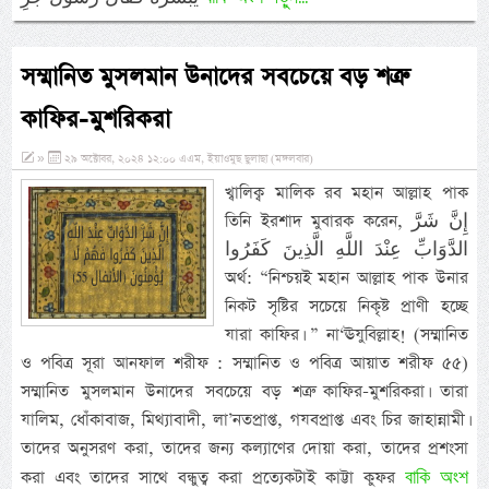
সম্মানিত মুসলমান উনাদের সবচেয়ে বড় শত্রু
কাফির-মুশরিকরা
»
২৯ অক্টোবর, ২০২৪ ১২:০০ এএম, ইয়াওমুছ ছুলাছা (মঙ্গলবার)
খ্বালিক্ব মালিক রব মহান আল্লাহ পাক
তিনি ইরশাদ মুবারক করেন, إِنَّ شَرَّ
الدَّوَابِّ عِنْدَ اللَّهِ الَّذِينَ كَفَرُوا
অর্থ: “নিশ্চয়ই মহান আল্লাহ পাক উনার
নিকট সৃষ্টির সচেয়ে নিকৃষ্ট প্রাণী হচ্ছে
যারা কাফির। ” না‘ঊযুবিল্লাহ! (সম্মানিত
ও পবিত্র সূরা আনফাল শরীফ : সম্মানিত ও পবিত্র আয়াত শরীফ ৫৫)
সম্মানিত মুসলমান উনাদের সবচেয়ে বড় শত্রু কাফির-মুশরিকরা। তারা
যালিম, ধোঁকাবাজ, মিথ্যাবাদী, লা’নতপ্রাপ্ত, গযবপ্রাপ্ত এবং চির জাহান্নামী।
তাদের অনুসরণ করা, তাদের জন্য কল্যাণের দোয়া করা, তাদের প্রশংসা
বাকি অংশ
করা এবং তাদের সাথে বন্ধুত্ব করা প্রত্যেকটাই কাট্টা কুফর