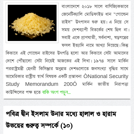
বাংলাদেশে ২০১৮ সালে বাণিজ্যিকভাবে
জেনেটিক্যালি মোডিফাইড ধান “গোল্ডেন
রাইস” উৎপাদন শুরু হয়। এ নিয়ে সে
সময় দেশব্যাপী বিতর্কের শেষ ছিল না।
সবাই একে প্রাণঘাতী, সর্বনাশা, ষড়যন্ত্রের
ফসল ইত্যাদি নামে আখ্যা দিয়েছে। কিন্তু
কিভাবে এই গোল্ডেন রাইসের উৎপত্তি হলো আর কিভাবে সেটা আমাদের
দেশে পৌঁছালো সেটা নিয়েই আজকের এই লিখা। ১৯৭৪ সালে মার্কিন
পররাষ্ট্রমন্ত্রী হেনরী কিসিঞ্জার অনুন্নত দেশগুলোতে জনসংখ্যা বৃদ্ধির সাথে
আমেরিকার রাষ্ট্রীয় স্বার্থ বিষয়ক একটি প্রস্তাবনা ÒNational Security
Study Memorandum 200Ó মার্কিন জাতীয় নিরাপত্তা
বাকি অংশ পড়ুন...
কাউন্সিলের পক্ষ হতে
পবিত্র দ্বীন ইসলাম উনার মধ্যে হালাল ও হারাম
উভয়ের গুরুত্ব সম্পর্কে (১০)