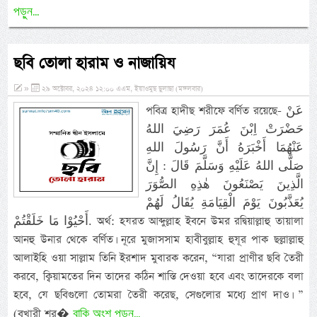
পড়ুন...
ছবি তোলা হারাম ও নাজায়িয
»
২৯ অক্টোবর, ২০২৪ ১২:০০ এএম, ইয়াওমুছ ছুলাছা (মঙ্গলবার)
পবিত্র হাদীছ শরীফে বর্ণিত রয়েছে- عَنْ
حَضْرَتْ اِبْنَ عُمَرَ رَضِيَ اللهُ
عَنْهُمَا أَخْبَرَهُ أَنَّ رَسُولَ اللهِ
صَلَّى اللهُ عَلَيْهِ وَسَلَّمَ قَالَ : إِنَّ
الَّذِينَ يَصْنَعُونَ هٰذِهِ الصُّوَرَ
يُعَذَّبُونَ يَوْمَ الْقِيَامَةِ يُقَالُ لَهُمْ
أَحْيُوْا مَا خَلَقْتُمْ. অর্থ: হযরত আব্দুল্লাহ ইবনে উমর রদ্বিয়াল্লাহু তায়ালা
আনহু উনার থেকে বর্ণিত। নূরে মুজাসসাম হাবীবুল্লাহ হুযূর পাক ছল্লাল্লাহু
আলাইহি ওয়া সাল্লাম তিনি ইরশাদ মুবারক করেন, “যারা প্রাণীর ছবি তৈরী
করবে, ক্বিয়ামতের দিন তাদের কঠিন শাস্তি দেওয়া হবে এবং তাদেরকে বলা
হবে, যে ছবিগুলো তোমরা তৈরী করেছ, সেগুলোর মধ্যে প্রাণ দাও। ”
বাকি অংশ পড়ুন...
(বুখারী শর�