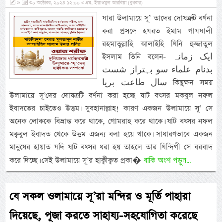
»
৩০ অক্টোবর, ২০২৪ ১২:০০ এএম, ইয়াওমুল আরবিয়া (বুধবার)
যারা উলামায়ে সূ’ তাদের দোষত্রুটি বর্ণনা
করা প্রসঙ্গে হযরত ইমাম গাযযালী
রহমাতুল্লাহি আলাইহি যিনি হুজ্জাতুল
ইসলাম তিনি বলেন- ایک زمانہ
بدنام علماء سو بہتراز شست
سال طاعت بریا কিছুক্ষন সময়
উলামায়ে সূ’দের দোষত্রুটি বর্ণনা করা হচ্ছে ষাট বৎসর মকবুল নফল
ইবাদতের চাইতেও উত্তম। সুবহানাল্লাহ! কারণ একজন উলামায়ে সূ’ সে
অনেক লোককে বিভ্রান্ত করে থাকে, গোমরাহ করে থাকে। ষাট বৎসর নফল
মক্ববুল ইবাদত থেকে উত্তম এজন্য বলা হয়ে থাকে। সাধারণভাবে একজন
মানুষের হায়াত যদি ষাট বৎসর ধরা হয় তাহলে তার যিন্দিগী সে বরবাদ
বাকি অংশ পড়ুন...
করে দিচ্ছে। সেই উলামায়ে সূ’র হাক্বীক্বত প্রকা�
যে সকল ওলামায়ে সূ’রা মন্দির ও মূর্তি পাহারা
দিয়েছে, পূজা করতে সাহায্য-সহযোগিতা করেছে