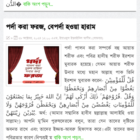
বাকি অংশ পড়ুন...
الدُّن�
পর্দা করা ফরজ, বেপর্দা হওয়া হারাম
»
২৮ অক্টোবর, ২০২৪ ১২:০০ এএম, ইয়াওমুল ইছনাইনিল আযীম (সোমবার)
পর্দা পালন করা সম্পর্কে বহু আয়াত
শরীফ এবং পবিত্র হাদীছ শরীফ ইরশাদ
মুবারক হয়েছে। যেমন আয়াত শরীফ
উনার মধ্যে মহান আল্লাহ পাক তিনি
ইরশাদ মুবারক করেন- قُلْ لِّلْمُؤْمِنِيْنَ
يَغُضُّوْا مِنْ أَبْصَارِهِمْ وَيَحْفَظُوْا
فُرُوْجَهُمْ ۚ ذٰلِكَ أَزْكٰى لَهُمْ ۗ اِنَّ اللهَ خَبِيْرٌ بِمَا يَصْنَعُوْنَ‎. وَقُلْ
لِّلْمُؤْمِنَاتِ يَغْضُضْنَ مِنْ أَبْصَارِهِنَّ وَيَحْفَظْنَ فُرُوْجَهُنَّ وَلَا
يُبْدِيْنَ زِيْنَتَهُنَّ. অর্থ: (আমার সম্মানিত হাবীব ছল্লাল্লাহু আলাইহি ওয়া
সাল্লাম!) আপনি মু’মিন পুরুষদেরকে বলুন, তারা যেন তাদের দৃষ্টিকে
অবনত রাখে এবং তাদের ইজ্জত-আবরু হিফাযত করে। এটা তাদের জন্য
বাকি অংশ পড়ুন...
পবিত্রতার কারণ। নিশ্চয়ই ম