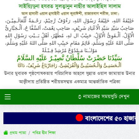
সাইয়্যিদুনা হযরত সুলত্বানুন নাছীর আলাইহিস সালাম
আল হাসানী ওয়াল হুসাইনী ওয়াল কুরাঈশী, রাজারবাগ শরীফ, ঢাকা।
خَلِيْفَةُ اللهِ، خَلِيْفَةُ رَسُوْلِ اللهِ، رَءُوْفٌ رَّحِيْمٌ، رَحْـمَةٌ لِّلْعَالَـمِيْـنَ،
صَاحِبُ سَيِّدِ سَيِّدِ الْاَعْيَادِ شَرِيْفٍ، صَاحِبِ نِعْمَتْ، اَلسَّفَّا حُ، اَلْـجَبَّارِىُّ
الْاَوَّلُ، اَلْـقَوِىُّ الْاَوَّلُ، حَبِيْبُ ال لهِ، مُطَهِّرٌ، اَهْلُ بَــيْتِ رَسُوْلِ اللهِ
صَلَّى اللهُ عَلَيْهِ وَسَلَّمَ، قَائِمُ مَقَامِ حَبِيْبِ اللهِ صَلَّى اللهُ عَلَيْهِ وَسَلَّمَ،
مَوْلـٰـنَا مَـمْدُوْحْ مُرْشِدْ قِـبْـلَةْ
سَيِّدُنَا حَضْرَتْ سُلْطَانٌ نَّصِيْـرٌ عَلَيْهِ السَّلَامُ
اَلْـحَسَنِـىُّ وَالْـحُسَيْنِـىُّ وَالْقُرَيْشِىُّ، رَاجَارْبَاغُ شَرِيْفٌ، دَاكَا
উনার মুবারক পৃষ্ঠপোষকতায় পরিচালিত আহলে সুন্নাত ওয়াল জামায়াত উনার
আক্বীদায় প্রতিষ্ঠিত শরীয়তসম্মত একমাত্র আন্তর্জাতিক পত্রিকা
নামাজের সময়সুচি দেখুন
বাংলাদেশের ৫০ হাজার এক
প্রথম পাতা
পবিত্র দ্বীন শিক্ষা