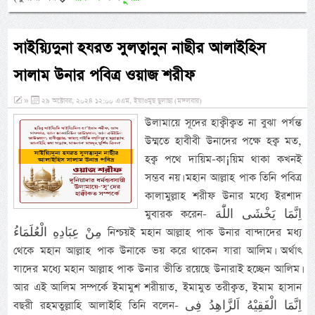
সাইয়্যিদুনা হযরত সুলত্বানুন নাছীর আলাইহিস
সালাম উনার পবিত্র ওয়াজ শরীফ
»
২৯ অক্টোবর, ২০২৪ ১২:০০ এএম, ইয়াওমুছ ছুলাছা (মঙ্গলবার)
উলামায়ে সূদের হাক্বীক্বত না বুঝা পর্যন্ত
উম্মতে হাবীবী উনাদের পক্ষে হক্ব মত,
হক্ব পথে দায়িম-কা¡য়িম থাকা কখনই
সম্ভব নয়। মহান আল্লাহ পাক তিনি পবিত্র
কালামুল্লাহ শরীফ উনার মধ্যে ইরশাদ
মুবারক করেন- اِنَّمَا يَخْشَى اللّٰهَ
مِنْ عِبَادِهِ الْعُلَمَاءُ নিশ্চয়ই মহান আল্লাহ পাক উনার বান্দাদের মধ্য
থেকে মহান আল্লাহ পাক উনাকে ভয় করে থাকেন যারা আলিম। অর্থাৎ
যাদের মধ্যে মহান আল্লাহ পাক উনার ভীতি রয়েছে উনারাই হচ্ছেন আলিম।
আর এই আলিম সম্পর্কে ইমামুশ শরীয়াত, ইমামুত তরীক্বত, ইমাম হাসান
বছরী রহমতুল্লাহি আলাইহি তিনি বলেন- اِنَّمَا الْفَقِيْهُ اَلزَّاهِدُ فِى