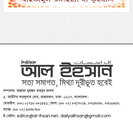
সম্পাদক: আল্লামা মুহম্মদ মাহবুব আলম
৫, আউটার সারকুলার রোড, রাজারবাগ, ঢাকা -১২১৭, বাংলাদেশ।
মোবাইল: (৮৮) ০১৭১৬ ৮৮১৫৫১; ফোন: (৮৮ ০২) ৮৩১৭০১৯, ৮৩১৪৮৪৮, ৮৩১৬৯৫৮;
ফ্যাক্স: (৮৮ ০২) ৯৩৩৮৭৮৮
editor@al-ihsan.net
dailyalihsan@gmail.com
ই-মেইল:
,