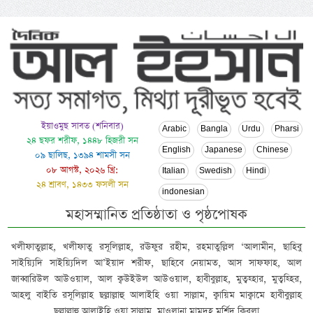
ইয়াওমুছ সাবত (শনিবার)
Arabic
Bangla
Urdu
Pharsi
২৪ ছফর শরীফ, ১৪৪৮ হিজরী সন
English
Japanese
Chinese
০৯ ছালিছ, ১৩৯৪ শামসী সন
০৮ আগস্ট, ২০২৬ খ্রি:
Italian
Swedish
Hindi
২৪ শ্রাবণ, ১৪৩৩ ফসলী সন
indonesian
মহাসম্মানিত প্রতিষ্ঠাতা ও পৃষ্ঠপোষক
খলীফাতুল্লাহ, খলীফাতু রসূলিল্লাহ, রঊফুর রহীম, রহমাতুল্লিল ‘আলামীন, ছাহিবু
সাইয়্যিদি সাইয়্যিদিল আ’ইয়াদ শরীফ, ছাহিবে নেয়ামত, আস সাফফাহ, আল
জাব্বারিউল আউওয়াল, আল ক্বউইউল আউওয়াল, হাবীবুল্লাহ, মুত্বহ্হার, মুত্বহ্হির,
আহলু বাইতি রসূলিল্লাহ ছল্লাল্লাহু আলাইহি ওয়া সাল্লাম, ক্বায়িম মাক্বামে হাবীবুল্লাহ
ছল্লাল্লাহু আলাইহি ওয়া সাল্লাম, মাওলানা মামদূহ মুর্শিদ ক্বিবলা