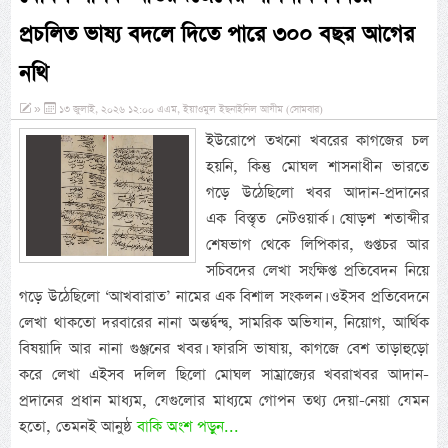
প্রচলিত ভাষ্য বদলে দিতে পারে ৩০০ বছর আগের
নথি
»
১৩ জুলাই, ২০২৬ ১২:০০ এএম, ইয়াওমুল ইছনাইনিল আযীম (সোমবার)
ইউরোপে তখনো খবরের কাগজের চল
হয়নি, কিন্তু মোঘল শাসনাধীন ভারতে
গড়ে উঠেছিলো খবর আদান-প্রদানের
এক বিস্তৃত নেটওয়ার্ক। ষোড়শ শতাব্দীর
শেষভাগ থেকে লিপিকার, গুপ্তচর আর
সচিবদের লেখা সংক্ষিপ্ত প্রতিবেদন নিয়ে
গড়ে উঠেছিলো ‘আখবারাত’ নামের এক বিশাল সংকলন। ওইসব প্রতিবেদনে
লেখা থাকতো দরবারের নানা অন্তর্দ্বন্দ্ব, সামরিক অভিযান, নিয়োগ, আর্থিক
বিষয়াদি আর নানা গুঞ্জনের খবর। ফারসি ভাষায়, কাগজে বেশ তাড়াহুড়ো
করে লেখা এইসব দলিল ছিলো মোঘল সাম্রাজ্যের খবরাখবর আদান-
প্রদানের প্রধান মাধ্যম, যেগুলোর মাধ্যমে গোপন তথ্য দেয়া-নেয়া যেমন
হতো, তেমনই আনুষ্ঠ
বাকি অংশ পড়ুন...