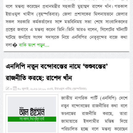
বলে মন্তব্য করেছেন প্রধানমন্ত্রীর সহকারী মুহাম্মদ রাশেদ খাঁন। গতকাল
ইয়াওমুল খামীস (বৃহস্পতিবার) জেলা প্রশাসকের মিলনায়তনে জেলার
সকল সরকারি কর্মকর্তাদের সঙ্গে মতবিনিময় সভা শেষে সাংবাদিকদের
প্রশ্নের জবাবে এ মন্তব্য করেন তিনি। তিনি আরও বলেন, সিলেটের ঘটনাটি
ঘটেছে জনপ্রিয় সংসদ সদস্যকে নিয়ে এনসিপির নেতৃবৃন্দের বাজে কথা
বলা�
বাকি অংশ পড়ুন...
এনসিপি নতুন বন্দোবস্তের নামে ‘ভণ্ডবস্তের’
রাজনীতি করছে: রাশেদ খাঁন
»
৩০ জুলাই, ২০২৬ ১২:০০ এএম, ইয়াওমুল খমীছ (বৃহস্পতিবার)
জাতীয় নাগরিক পার্টি (এনসিপি) দেশে
নতুন বন্দোবস্তের রাজনীতির কথা বলে
ভণ্ডবস্তের রাজনীতি করছে, তারা
জামায়াতে ইসলামীর মস্তিষ্ক দিয়ে
পরিচালিত হচ্ছে বলে মন্তব্য করেছেন