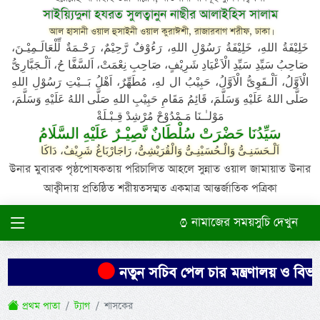
সাইয়্যিদুনা হযরত সুলত্বানুন নাছীর আলাইহিস সালাম
আল হাসানী ওয়াল হুসাইনী ওয়াল কুরাঈশী, রাজারবাগ শরীফ, ঢাকা।
خَلِيْفَةُ اللهِ، خَلِيْفَةُ رَسُوْلِ اللهِ، رَءُوْفٌ رَّحِيْمٌ، رَحْـمَةٌ لِّلْعَالَـمِيْـنَ،
صَاحِبُ سَيِّدِ سَيِّدِ الْاَعْيَادِ شَرِيْفٍ، صَاحِبِ نِعْمَتْ، اَلسَّفَّا حُ، اَلْـجَبَّارِىُّ
الْاَوَّلُ، اَلْـقَوِىُّ الْاَوَّلُ، حَبِيْبُ ال لهِ، مُطَهِّرٌ، اَهْلُ بَــيْتِ رَسُوْلِ اللهِ
صَلَّى اللهُ عَلَيْهِ وَسَلَّمَ، قَائِمُ مَقَامِ حَبِيْبِ اللهِ صَلَّى اللهُ عَلَيْهِ وَسَلَّمَ،
مَوْلـٰـنَا مَـمْدُوْحْ مُرْشِدْ قِـبْـلَةْ
سَيِّدُنَا حَضْرَتْ سُلْطَانٌ نَّصِيْـرٌ عَلَيْهِ السَّلَامُ
اَلْـحَسَنِـىُّ وَالْـحُسَيْنِـىُّ وَالْقُرَيْشِىُّ، رَاجَارْبَاغُ شَرِيْفٌ، دَاكَا
উনার মুবারক পৃষ্ঠপোষকতায় পরিচালিত আহলে সুন্নাত ওয়াল জামায়াত উনার
আক্বীদায় প্রতিষ্ঠিত শরীয়তসম্মত একমাত্র আন্তর্জাতিক পত্রিকা
নামাজের সময়সুচি দেখুন
নতুন সচিব পেল চার মন্ত্রণালয় ও বিভাগ
প্রথম পাতা
ট্যাগ
শাসকের