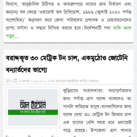
বিন্যাস, আনুষ্ঠানিক চিঠিপত্র ও আমন্ত্রণপত্রে নামের ক্রম নির্ধারণ এবং
অন্যান্য সব ক্ষেত্রে ‘ওয়ারেন্ট অব প্রিসিডেন্স, ১৯৮৬ (জুলাই ২০২০ পর্যন্ত
সংশোধিত)’ অনুসরণ করে জেলা পরিষদের প্রশাসক ও চেয়ারম্যানদের
প্রাপ্য মর্যাদা ও সম্মান নিশ্চিত করতে হবে। নির্দেশনাটি যথা
বাকি অংশ
পড়ুন...
বরাদ্দকৃত ৩০ মেট্রিক টন চাল, একমুঠোও জোটেনি
বন্যার্তদের ভাগ্যে
»
০৩ আগস্ট, ২০২৬ ১২:০০ এএম, ইয়াওমুল ইছনাইনিল আযীম (সোমবার)
কুড়িগ্রামে সংবাদদাতা: বন্যাদুর্গতদের
জন্য পর্যাপ্ত ত্রাণ বরাদ্দ থাকলেও তা
পাননি ক্ষতিগ্রস্ত মানুষ। বানভাসিদের জন্য
বরাদ্দ দেয়া ৩০ মেট্রিক টন জিআর চাল
এক মাসের বেশি সময় ধরে গুদামেই
পড়ে রয়েছে। উপজেলা ত্রাণ শাখার