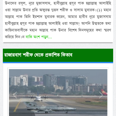
উনাদের রসূল, নূরে মুজাসসাম, হাবীবুল্লাহ হুযূর পাক ছল্লাল্লাহু আলাইহি
ওয়া সাল্লাম উনার প্রতি অফুরন্ত দুরূদ শরীফ ও সালাম মুবারক। (১) মহান
আল্লাহ পাক তিনি ইরশাদ মুবারক করেন, আমার হাবীব নূরে মুজাসসাম
হাবীবুল্লাহ হুযূর পাক ছল্লাল্লাহু আলাইহি ওয়া সাল্লাম! আপনি উম্মতকে তথা
কায়িনাতবাসীকে মহান আল্লাহ পাক উনার বিশেষ দিনসমূহের কথা স্মরণ
করিয়ে দিন। ন
বাকি অংশ পড়ুন...
রাজারবাগ শরীফ থেকে প্রকাশিত কিতাব
Previous
Next