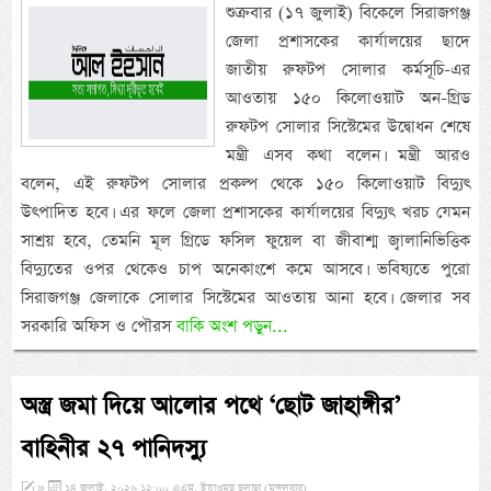
শুক্রবার (১৭ জুলাই) বিকেলে সিরাজগঞ্জ
জেলা প্রশাসকের কার্যালয়ের ছাদে
জাতীয় রুফটপ সোলার কর্মসূচি-এর
আওতায় ১৫০ কিলোওয়াট অন-গ্রিড
রুফটপ সোলার সিস্টেমের উদ্বোধন শেষে
মন্ত্রী এসব কথা বলেন। মন্ত্রী আরও
বলেন, এই রুফটপ সোলার প্রকল্প থেকে ১৫০ কিলোওয়াট বিদ্যুৎ
উৎপাদিত হবে। এর ফলে জেলা প্রশাসকের কার্যালয়ের বিদ্যুৎ খরচ যেমন
সাশ্রয় হবে, তেমনি মূল গ্রিডে ফসিল ফুয়েল বা জীবাশ্ম জ্বালানিভিত্তিক
বিদ্যুতের ওপর থেকেও চাপ অনেকাংশে কমে আসবে। ভবিষ্যতে পুরো
সিরাজগঞ্জ জেলাকে সোলার সিস্টেমের আওতায় আনা হবে। জেলার সব
সরকারি অফিস ও পৌরস
বাকি অংশ পড়ুন...
অস্ত্র জমা দিয়ে আলোর পথে ‘ছোট জাহাঙ্গীর’
বাহিনীর ২৭ পানিদস্যু
»
১৪ জুলাই, ২০২৬ ১২:০০ এএম, ইয়াওমুছ ছুলাছা (মঙ্গলবার)