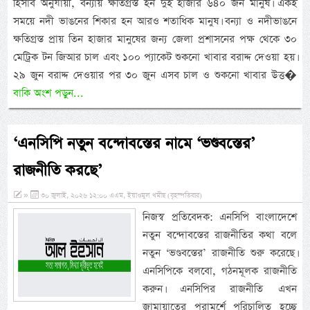
হিসাব অনুযায়ী, বন্যায় ক্ষতিগ্রস্ত হন দুই হাজার ৬৪০ জন মানুষ। একই
সময়ে নদী ভাঙনের শিকার হন আরও শতাধিক মানুষ। বন্যা ও নদীভাঙনে
ক্ষতিগ্রস্ত প্রায় তিন হাজার মানুষের জন্য জেলা প্রশাসনের পক্ষ থেকে ৩০
মেট্রিক টন জিআর চাল এবং ১০০ প্যাকেট শুকনো খাবার বরাদ্দ দেওয়া হয়।
২৯ জুন বরাদ্দ দেওয়ার পর ৩০ জুন এসব চাল ও শুকনো খাবার উত্ত�
বাকি অংশ পড়ুন...
‘এনসিপি নতুন বন্দোবস্তের নামে ‘ভণ্ডবস্তের’
রাজনীতি করছে’
»
৩০ জুলাই, ২০২৬ ১২:০০ এএম, ইয়াওমুল খমীছ (বৃহস্পতিবার)
নিজস্ব প্রতিবেদক: এনসিপি বাংলাদেশে
নতুন বন্দোবস্তের রাজনীতির কথা বলে
নতুন ‘ভণ্ডবস্তের’ রাজনীতি শুরু করেছে।
এনসিপিকে বলবো, গঠনমূলক রাজনীতি
করুন। এনসিপির রাজনীতি এখন
জামায়াতের পরামর্শে পরিচালিত হচ্ছে