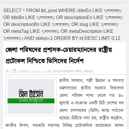
SELECT * FROM tbl_post WHERE (titleEn LIKE '%শাসকের%'
OR titleBn LIKE '%শাসকের%' OR descriptionEn LIKE '%শাসকের%'
OR descriptionBn LIKE '%শাসকের%' OR slug LIKE '%শাসকের%'
OR metaTag LIKE '%শাসকের%' OR metaDescription LIKE
'%শাসকের%') AND status=1 ORDER BY id DESC LIMIT 0,12
জেলা পরিষদের প্রশাসক-চেয়ারম্যানদের রাষ্ট্রীয়
প্রটোকল নিশ্চিতে ডিসিদের নির্দেশ
»
০৩ আগস্ট, ২০২৬ ১২:০০ এএম, ইয়াওমুল ইছনাইনিল আযীম (সোমবার)
স্থানীয় সরকার, পল্লী উন্নয়ন ও সমবায়
মন্ত্রণালয়ের স্থানীয় সরকার বিভাগের
জেলা পরিষদ শাখা থেকে গত ৩০
জুলাই এ-সংক্রান্ত একটি চিঠি দেশের সব
জেলা প্রশাসকের (ডিসি) কাছে পাঠানো
হয়েছে। চিঠিতে বলা হয়, রাষ্ট্রীয় অনুষ্ঠান,
জাতীয় দিবস, সরকারি সভাসহ বিভিন্ন প্রটোকলিক আয়োজনে আসন