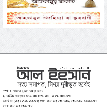
সম্পাদক: আল্লামা মুহম্মদ মাহবুব আলম
৫, আউটার সারকুলার রোড, রাজারবাগ, ঢাকা -১২১৭, বাংলাদেশ।
মোবাইল: (৮৮) ০১৭১৬ ৮৮১৫৫১; ফোন: (৮৮ ০২) ৮৩১৭০১৯, ৮৩১৪৮৪৮, ৮৩১৬৯৫৮;
ফ্যাক্স: (৮৮ ০২) ৯৩৩৮৭৮৮