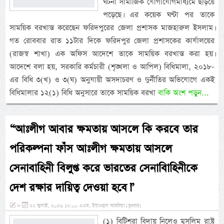
ঘটনা সামাজিক যোগাযোগমাধ্যমে ছড়িয়ে
পড়েছে। এর কয়েক ঘণ্টা পর তাকে
সাময়িক বরখাস্ত করেছেন ফরিদপুরের জেলা প্রশাসক মাজহারুল ইসলাম।
গত রোববার রাত ১১টার দিকে ফরিদপুর জেলা প্রশাসকের কার্যালয়ের
(রাজস্ব শাখা) এক অফিস আদেশে তাকে সাময়িক বরখাস্ত করা হয়।
আদেশে বলা হয়, সরকারি কর্মচারী (শৃঙ্খলা ও আপিল) বিধিমালা, ২০১৮-
এর বিধি ৩(খ) ও ৩(ঘ) অনুযায়ী অসদাচরণ ও দুর্নীতির অভিযোগে একই
বিধিমালার ১২(১) বিধি অনুসারে তাকে সাময়িক বরখা
বাকি অংশ পড়ুন...
“আঃলীগ আবার ক্ষমতায় আসলে কি করবে তার
পরিকল্পনা ফাঁস আঃলীগ ক্ষমতায় আসলে
সেনাবাহিনী বিলুপ্ত করে ভারতের সেনাবিাহিনীকে
দেশ রক্ষার দায়িত্ব দেওয়া হবে।”
»
২২ জুলাই, ২০২৬ ১২:০০ এএম, ইয়াওমুল আরবিয়া (বুধবার)
(১) বিটিশরা বিদায় নিলেও মুসলিম রাষ্ট্র