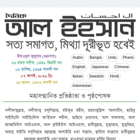
ইয়াওমুল জুমুয়াহ (শুক্রবার)
Arabic
Bangla
Urdu
Pharsi
২৩ ছফর শরীফ, ১৪৪৮ হিজরী সন
English
Japanese
Chinese
০৮ ছালিছ, ১৩৯৪ শামসী সন
০৭ আগস্ট, ২০২৬ খ্রি:
Italian
Swedish
Hindi
২৩ শ্রাবণ, ১৪৩৩ ফসলী সন
indonesian
মহাসম্মানিত প্রতিষ্ঠাতা ও পৃষ্ঠপোষক
খলীফাতুল্লাহ, খলীফাতু রসূলিল্লাহ, রঊফুর রহীম, রহমাতুল্লিল ‘আলামীন, ছাহিবু
সাইয়্যিদি সাইয়্যিদিল আ’ইয়াদ শরীফ, ছাহিবে নেয়ামত, আস সাফফাহ, আল
জাব্বারিউল আউওয়াল, আল ক্বউইউল আউওয়াল, হাবীবুল্লাহ, মুত্বহ্হার, মুত্বহ্হির,
আহলু বাইতি রসূলিল্লাহ ছল্লাল্লাহু আলাইহি ওয়া সাল্লাম, ক্বায়িম মাক্বামে হাবীবুল্লাহ
ছল্লাল্লাহু আলাইহি ওয়া সাল্লাম, মাওলানা মামদূহ মুর্শিদ ক্বিবলা