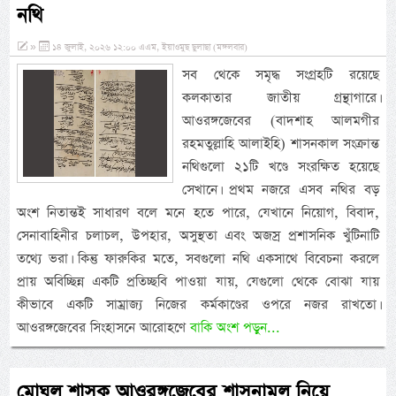
নথি
»
১৪ জুলাই, ২০২৬ ১২:০০ এএম, ইয়াওমুছ ছুলাছা (মঙ্গলবার)
সব থেকে সমৃদ্ধ সংগ্রহটি রয়েছে
কলকাতার জাতীয় গ্রন্থাগারে।
আওরঙ্গজেবের (বাদশাহ আলমগীর
রহমতুল্লাহি আলাইহি) শাসনকাল সংক্রান্ত
নথিগুলো ২১টি খণ্ডে সংরক্ষিত হয়েছে
সেখানে। প্রথম নজরে এসব নথির বড়
অংশ নিতান্তই সাধারণ বলে মনে হতে পারে, যেখানে নিয়োগ, বিবাদ,
সেনাবাহিনীর চলাচল, উপহার, অসুস্থতা এবং অজস্র প্রশাসনিক খুঁটিনাটি
তথ্যে ভরা। কিন্তু ফারুকির মতে, সবগুলো নথি একসাথে বিবেচনা করলে
প্রায় অবিচ্ছিন্ন একটি প্রতিচ্ছবি পাওয়া যায়, যেগুলো থেকে বোঝা যায়
কীভাবে একটি সাম্রাজ্য নিজের কর্মকাণ্ডের ওপরে নজর রাখতো।
আওরঙ্গজেবের সিংহাসনে আরোহণে
বাকি অংশ পড়ুন...
মোঘল শাসক আওরঙ্গজেবের শাসনামল নিয়ে