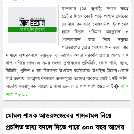
মঙ্গলবার (১৪ জুলাই) সকাল সাড়ে
১১টার দিকে কোস্ট গার্ড পশ্চিম জোনের
জোনাল কমান্ডার মেজবাউল ইসলামের
হাতে বিপুল পরিমাণ আগ্নেয়াস্ত্র ও
গোলাবারুদ জমা দিয়ে দস্যুতা
পরিত্যাগের চূড়ান্ত ঘোষণা দেন তারা। এর
মাধ্যমে সুন্দরবনকে দস্যুমুক্ত ও নিরাপদ করার সরকারি প্রত্যয় আরও এক
ধাপ এগিয়ে গেল। এ সময় জেলা প্রশাসকের প্রতিনিধি, কোস্ট গার্ড, র‌্যাব,
বিজিবি, পুলিশ ও বন বিভাগের ঊর্ধ্বতন কর্মকর্তারা উপস্থিত ছিলেন। কোস্ট
গার্ড জানায়, আত্মসমর্পণকালে জলদস্যুরা তাদের ব্যবহৃত মোট ২৭টি দেশি-
বিদেশি অত্যাধুনিক আগ্নেয়াস্ত্র জমা দেন। এর পাশাপাশি ৩৪০ রাউ�
বাকি
অংশ পড়ুন...
মোঘল শাসক আওরঙ্গজেবের শাসনামল নিয়ে
প্রচলিত ভাষ্য বদলে দিতে পারে ৩০০ বছর আগের