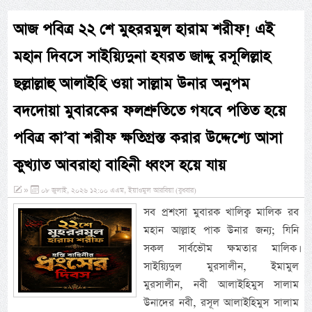
আজ পবিত্র ২২ শে মুহররমুল হারাম শরীফ! এই
মহান দিবসে সাইয়্যিদুনা হযরত জাদ্দু রসূলিল্লাহ
ছল্লাল্লাহু আলাইহি ওয়া সাল্লাম উনার অনুপম
বদদোয়া মুবারকের ফলশ্রুতিতে গযবে পতিত হয়ে
পবিত্র কা’বা শরীফ ক্ষতিগ্রস্ত করার উদ্দেশ্যে আসা
কুখ্যাত আবরাহা বাহিনী ধ্বংস হয়ে যায়
»
০৮ জুলাই, ২০২৬ ১২:০০ এএম, ইয়াওমুল আরবিয়া (বুধবার)
সব প্রশংসা মুবারক খালিক্ব মালিক রব
মহান আল্লাহ পাক উনার জন্য; যিনি
সকল সার্বভৌম ক্ষমতার মালিক।
সাইয়্যিদুল মুরসালীন, ইমামুল
মুরসালীন, নবী আলাইহিমুস সালাম
উনাদের নবী, রসূল আলাইহিমুস সালাম