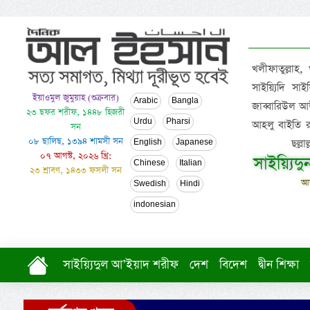
খলীফাতুল্লাহ,
সাইয়্যিদি স
ইয়াওমুল জুমুয়াহ (শুক্রবার)
Arabic
Bangla
জাব্বারিউল আউ
২৩ ছফর শরীফ, ১৪৪৮ হিজরী
Urdu
Pharsi
আহলু বাইতি রসূল
সন
০৮ ছালিছ, ১৩৯৪ শামসী সন
ছল্ল
English
Japanese
০৭ আগস্ট, ২০২৬ খ্রি:
সাইয়্যিদ
Chinese
Italian
২৩ শ্রাবণ, ১৪৩৩ ফসলী সন
আল
Swedish
Hindi
indonesian
সাইয়্যিদুল আ’ইয়াদ শরীফ
দেশ
বিদেশ
দ্বীন শিক্ষা