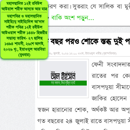
মহাসম্মানিত ১২ই রবিউল
অনুকরণ করা। সুতরাং যে সালিক বা ম
আউয়াল শরীফ আসতে আর মাত্র
ক�
বাকি অংশ পড়ুন...
মহাপবিত্র ও মহাসম্মানিত
সাইয়্যিদু সাইয়্যিদিল আ’দাদ
শরীফ পবিত্র ১২ই রবীউল
আউওয়াল শরীফ ১৪৪৮ হিজরীর
সম্ভাব্য তারিখ- ২৭ ছালিছ
এক বছর পরও শোকে স্তব্ধ দুই প
১৩৯৪ শামসী, ২৬শে আগস্ট,
২০২৬ খৃ:, ইয়াওমুল আরবিয়া
»
৩০ জুলাই, ২০২৬ ১২:০০ এএম, ইয়াওমুল খমীছ (বৃহস্পতিবার)
(বুধবার)
ফেনী সংবাদদাত
রাতের পর কেট
বাসপদুয়া সীমা
জাকির হোসেন 
স্বজন হারানোর শোক, অর্থকষ্ট আর অপ
গত বছরের ২৪ জুলাই রাতে বাসপদুয়া স