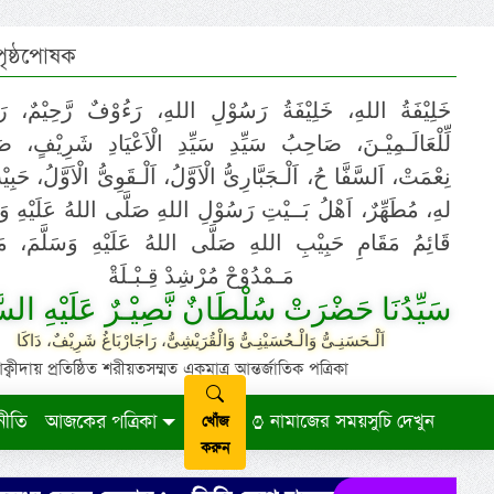
 পৃষ্ঠপোষক
خَلِيْفَةُ اللهِ، خَلِيْفَةُ رَسُوْلِ اللهِ، رَءُوْفٌ رَّحِيْمٌ، رَ
لِّلْعَالَـمِيْـنَ، صَاحِبُ سَيِّدِ سَيِّدِ الْاَعْيَادِ شَرِيْفٍ، 
نِعْمَتْ، اَلسَّفَّا حُ، اَلْـجَبَّارِىُّ الْاَوَّلُ، اَلْـقَوِىُّ الْاَوَّلُ، حَب
لهِ، مُطَهِّرٌ، اَهْلُ بَــيْتِ رَسُوْلِ اللهِ صَلَّى اللهُ عَلَيْهِ وَ،
قَائِمُ مَقَامِ حَبِيْبِ اللهِ صَلَّى اللهُ عَلَيْهِ وَسَلَّمَ، مَوْ
مَـمْدُوْحْ مُرْشِدْ قِـبْـلَةْ
سَيِّدُنَا حَضْرَتْ سُلْطَانٌ نَّصِيْـرٌ عَلَيْهِ السَّ
اَلْـحَسَنِـىُّ وَالْـحُسَيْنِـىُّ وَالْقُرَيْشِىُّ، رَاجَارْبَاغُ شَرِيْفٌ، دَاكَا
ায় প্রতিষ্ঠিত শরীয়তসম্মত একমাত্র আন্তর্জাতিক পত্রিকা
নীতি
আজকের পত্রিকা
নামাজের সময়সুচি দেখুন
খোঁজ
করুন