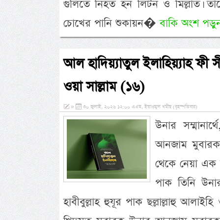
গুলিতে নিহত হন লিটন ও মিল্লাত। তাদ
চোখের পানি শুকায়ন�
বাকি অংশ পড়ুন
আল হাদিয়্যাতুল ইলাহিয়্যাহ ফী সীর
ওয়া সাল্লাম (১৬)
»
৩০ জুলাই, ২০২৬ ১২:০০ এএম, ইয়াওমুল খমীছ (বৃহস্পতিবার)
উনার সম্মানার
আনজাম মুবারক 
থেকে নেয়া এক ক
পাক তিনি উনার
হাবীবুল্লাহ হুযূর পাক ছল্লাল্লাহু আলাইহ