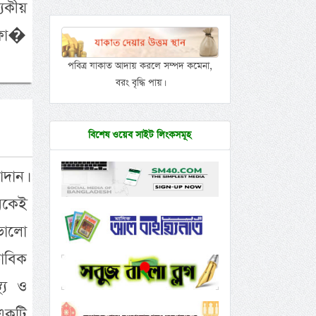
্যকীয়
িফা�
পবিত্র যাকাত আদায় করলে সম্পদ কমেনা,
বরং বৃদ্ধি পায়।
বিশেষ ওয়েব সাইট লিংকসমূহ
াদান।
েকেই
ভালো
ভাবিক
্য ও
 একটি