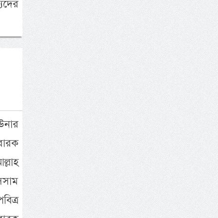
্যদের
উনার
বারক
ল্লাহ
সসাম
বিত্র