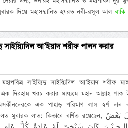
েয়ার জন্য, উনারই মহাসম্মানিত ও মহাপবিত্র নূর মু
 মুবারক দিয়ে মহাসম্মানিত হযরত নবী-রসূল আল
বাকি
যিদু সাইয়্যিদিল আ’ইয়াদ শরীফ পালন করার
 মহাপবিত্র সাইয়্যিদু সাইয়্যিদিল আ’ইয়াদ শরীফ মা
র এক দিরহাম খরচ করার মাধ্যমে মহান আল্লাহ পাক 
র-মিসকীনদেরকে এক পাহাড় পরিমাণ লাল স্বর্ণ দান 
ুবারক লাভ: কিতাবে বর্ণিত রয়েছেন, وَقَالَ بَعْضُ
الِـحِـيْـنَ كَانَ شَيْخِىْ لَهٗ عَادَةً كُلَّ عَامٍ يَـ