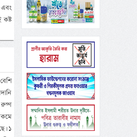
 এবং
 কষ্ট
 বেশি
দানি
ুগ্ণ
রকমে
ছে। ১