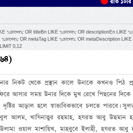
রাত ১টার মধ্যে যেস
%চোখের%' OR titleBn LIKE '%চোখের%' OR descriptionEn LIKE '%চ
 '%চোখের%' OR metaTag LIKE '%চোখের%' OR metaDescription LIKE
LIMIT 0,12
(৬৪)
উনার নিকট থেকে প্রস্থান কালে উনাকে কখনও পিঠ প্র
ফিরে আসার সময় উনার দিকে মুখ রেখে পিছনের দিকে হ
ৃষ্টির আড়াল হলে স্বাভাবিকভাবে চলতে পারবে। সুলত
ুবুল আলম, খাযিনাতুর রহমাহ, হযরত আবু উছমান হা
 উলামা ওয়াল মাশায়িখ, মাহবুবে ইলাহী, হযরত আবু হা