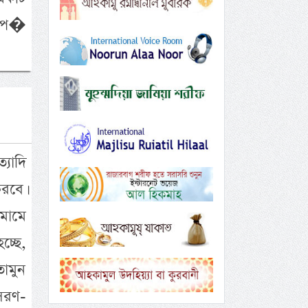
। প�
যাদি
রবে।
মামে
চ্ছে,
ামুন
ুসরণ-