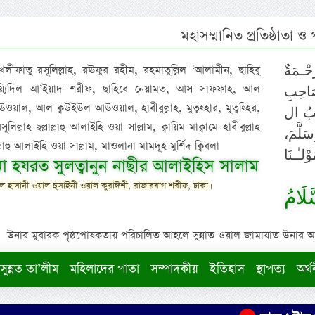
মহাসম্মানিত প্রতিষ্ঠাতা ও
 খলীফাতু রসূলিল্লাহ, রঊফুর রহীম, রহমাতুল্লিল ‘আলামীন, ছাহিবু
حْـمَةٌ
াইয়্যিদিল আ’ইয়াদ শরীফ, ছাহিবে নেয়ামত, আস সাফফাহ, আল
صَاحِبِ
ওয়াল, আল ক্বউইউল আউওয়াল, হাবীবুল্লাহ, মুত্বহ্হার, মুত্বহ্হির,
ِيْبُ ال
িল্লাহ ছল্লাল্লাহু আলাইহি ওয়া সাল্লাম, ক্বায়িম মাক্বামে হাবীবুল্লাহ
سَلَّمَ
াল্লাহু আলাইহি ওয়া সাল্লাম, মাওলানা মামদূহ মুর্শিদ ক্বিবলা
لـٰـنَا
ুনা হযরত সুলত্বানুন নাছীর আলাইহিস সালাম
 হাসানী ওয়াল হুসাইনী ওয়াল কুরাঈশী, রাজারবাগ শরীফ, ঢাকা।
لَامُ
উনার মুবারক পৃষ্ঠপোষকতায় পরিচালিত আহলে সুন্নাত ওয়াল জামায়াত উনার আক্বীদ
সুন্নত তা’লীম
মহিলাদের পাতা
সম্পাদকীয়
ইতিহাস
স্থাপত্য
অর্থ