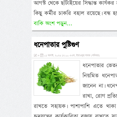
আগস্ট থেকে ছাঁটাইয়ের সিদ্ধান্ত কার্য
কিছু কর্মীর চাকরি বহাল রয়েছে। বন
বাকি অংশ পড়ুন...
ধনেপাতার পুষ্টিগুণ
»
০১ আগস্ট, ২০২৬ ১২:০০ এএম, ইয়াওমুছ সাবত (শনিবার)
ধনেপাতার ভেতর 
নিয়মিত ধনেপাত
জানেন না। ধনে
রাখা, রোগ প্রতি
রাখতে সহায়ক। পাশাপাশি এতে থাকা ক্
হৃদযন্ত্রের কার্যকারিতা বজায় রাখতে