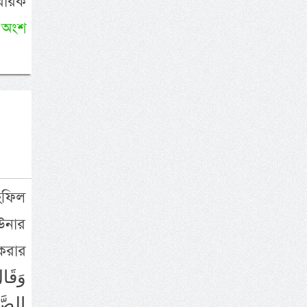
বারক
 অংশ
হফিল
উনার
করার
الصَّ