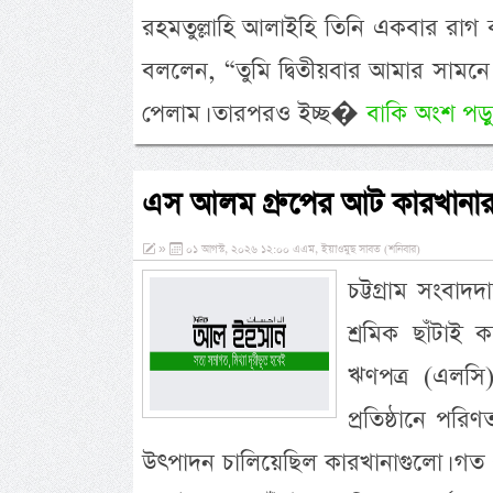
রহমতুল্লাহি আলাইহি তিনি একবার রা
বললেন, “তুমি দ্বিতীয়বার আমার সামনে
পেলাম। তারপরও ইচ্ছ�
বাকি অংশ পড়ু
এস আলম গ্রুপের আট কারখানার ৪
»
০১ আগস্ট, ২০২৬ ১২:০০ এএম, ইয়াওমুছ সাবত (শনিবার)
চট্টগ্রাম সংবা
শ্রমিক ছাঁটাই
ঋণপত্র (এলসি)
প্রতিষ্ঠানে প
উৎপাদন চালিয়েছিল কারখানাগুলো। গত ২