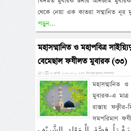
খিদমত মুবারক উনার আনজাম মুবারক দ
থেকে নেয়া এক কাতরা সম্মানিত নূর
পড়ুন...
মহাসম্মানিত ও মহাপবিত্র সাইয়্
বেমেছাল ফযীলত মুবারক (৩৩)
»
২৮ জুলাই, ২০২৬ ১২:০০ এএম, ইয়াওমুছ ছুলাছা (মঙ্গলবার)
মহাসম্মানিত ও
মুবারক-এ মাত্
রাস্তায় ফক্বী
সমপরিমাণ ফযীলত ম
قْـرَاُ قِصَّةَ الْـمَوْلِدِ الشَّرِيْفِ