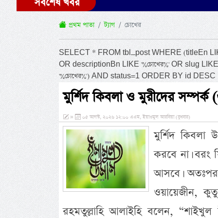
সর্বশেষ খবর
প্রথম পাতা
ট্যাগ
চোখের
SELECT * FROM tbl_post WHERE (titleEn LIKE '
OR descriptionBn LIKE '%চোখের%' OR slug LIKE
'%চোখের%') AND status=1 ORDER BY id DESC 
মুর্শিদ কিবলা ও মুরীদের সম্পর্ক 
»
০৫ আগস্ট, ২০২৬ ১২:০০ এএম, ইয়াওমুল আরবিয়া (বুধবার)
মুর্শিদ কিবলা 
করবে না। বরং 
আসবে। অতঃপর দ
ওয়ায়েজীন, কুত
রহমতুল্লাহি আলাইহি বলেন, “শাইখুল