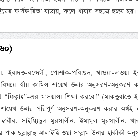
ইমের কার্যকারিতা বাড়ায়, ফলে খাবার সহজে হজম হয়
(৬০)
া, ইবাদত-বন্দেগী, পোশাক-পরিচ্ছদ, খাওয়া-দাওয়া ইত্
িষয়ে স্বীয় কামিল শায়েখ উনার অনুসরণ-অনুকরণ ক
 “ফিক্বাহ”-এর মাসয়ালা শিক্ষা করবে।” (মাকতুবাতে ই
 শায়েখ উনার পরিপূর্ণ অনুসরণ-অনুকরণ করার অর্থই হ
াবীব, সাইয়্যিদুল মুরসালীন, ইমামুল মুরসালীন, খাত
ুযূর পাক ছল্লাল্লাহু আলাইহি ওয়া সাল্লাম উনার হাকীকী অন