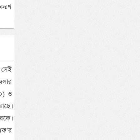
ুকরণ
 সেই
েলার
০) ও
আছে।
রকে।
এফ’র