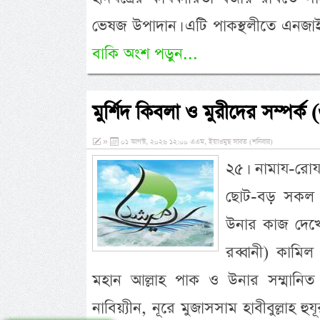
ভেষজ উপাদান। এটি পাকস্থলীতে এনজা
বাকি অংশ পড়ুন...
মুর্শিদ কিবলা ও মুরীদের সম্পর্ক 
»
০১ আগস্ট, ২০২৬ ১২:০০ এএম, ইয়াওমুছ সাবত (শনিবার)
২৫। নামায-রোয
ছোট-বড় সকল ব
উনার কাজ দেখে
রব্বানী) কামিল
মহান আল্লাহ পাক ও উনার সম্মানিত হ
নাবিয়্যীন, নূরে মুজাসসাম হাবীবুল্লাহ হ