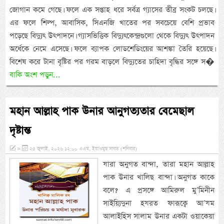
জোগান কমে গেছে। ফলে এক সপ্তাহ ধরে সর্বত্র গ্যাসের তীব্র সংকট চলছে।
এর ফলে শিল্প, আবাসিক, সিএনজি খাতের পর সবচেয়ে বেশি প্রভাব
পড়েছে বিদ্যুৎ উৎপাদনে। গ্যাসভিত্তিক বিদ্যুৎকেন্দ্রগুলো থেকে বিদ্যুৎ উৎপাদন
অর্ধেকে নেমে এসেছে। ফলে ব্যাপক লোডশেডিংয়ের আশঙ্কা তৈরি হয়েছে।
বিশেষ করে টানা বৃষ্টির পর গরম বাড়লে বিদ্যুতের চাহিদা বৃদ্ধির সঙ্গে স�
বাকি অংশ পড়ুন...
মহান আল্লাহ পাক উনার আনুগত্যতার বেমেছাল
দৃষ্টান্ত
»
২৫ জুলাই, ২০২৬ ১২:০০ এএম, ইয়াওমুছ সাবত (শনিবার)
যারা অনুগত বান্দা, তারা মহান আল্লাহ
পাক উনার খালিছ বান্দা। অনুগত কাকে
বলে? এ প্রসঙ্গে আমিরুল মু’মিনীন
সাইয়্যিদুনা হযরত ফারূক্বে আ’যম
আলাইহিস সালাম উনার একটা ওয়াকেয়া