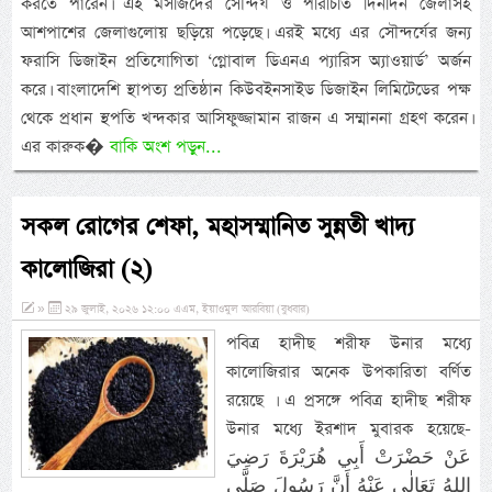
করতে পারেন। এই মসজিদের সৌন্দর্য ও পরিচিতি দিনদিন জেলাসহ
আশপাশের জেলাগুলোয় ছড়িয়ে পড়েছে। এরই মধ্যে এর সৌন্দর্যের জন্য
ফরাসি ডিজাইন প্রতিযোগিতা ‘গ্লোবাল ডিএনএ প্যারিস অ্যাওয়ার্ড’ অর্জন
করে। বাংলাদেশি স্থাপত্য প্রতিষ্ঠান কিউবইনসাইড ডিজাইন লিমিটেডের পক্ষ
থেকে প্রধান স্থপতি খন্দকার আসিফুজ্জামান রাজন এ সম্মাননা গ্রহণ করেন।
এর কারুক�
বাকি অংশ পড়ুন...
সকল রোগের শেফা, মহাসম্মানিত সুন্নতী খাদ্য
কালোজিরা (২)
»
২৯ জুলাই, ২০২৬ ১২:০০ এএম, ইয়াওমুল আরবিয়া (বুধবার)
পবিত্র হাদীছ শরীফ উনার মধ্যে
কালোজিরার অনেক উপকারিতা বর্ণিত
রয়েছে । এ প্রসঙ্গে পবিত্র হাদীছ শরীফ
উনার মধ্যে ইরশাদ মুবারক হয়েছে-
عَنْ حَضْرَتْ أَبِي هُرَيْرَةَ رَضِيَ
اللهُ تَعَالٰى عَنْهُ أَنَّ رَسُولَ صَلَّى