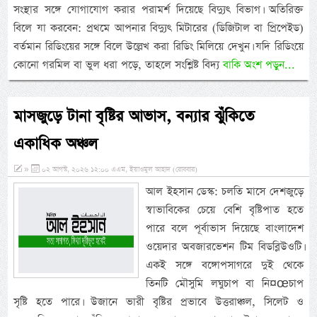
সংস্থার সঙ্গে যোগাযোগ করার পরামর্শ দিয়েছে বিদ্যুৎ বিভাগ। অতিরিক্ত
বিলে যা করবেন: প্রথমে আপনার বিদ্যুৎ মিটারের (ডিজিটাল বা প্রিপেইড)
বর্তমান রিডিংয়ের সঙ্গে বিলে উল্লেখ করা রিডিং মিলিয়ে দেখুন। যদি রিডিংয়ে
কোনো গরমিল বা ভুল ধরা পড়ে, তাহলে সংশ্লিষ্ট বিদ্য
বাকি অংশ পড়ুন...
মাসজুড়ে টানা বৃষ্টির আভাস, বন্যার ঝুঁকিতে
একাধিক অঞ্চল
»
০২ আগস্ট, ২০২৬ ১২:০০ এএম, ইয়াওমুল আহাদ (রোববার)
আল ইহসান ডেস্ক: চলতি মাসে দেশজুড়ে
স্বাভাবিকের চেয়ে বেশি বৃষ্টিপাত হতে
পারে বলে পূর্বাভাস দিয়েছে বাংলাদেশ
ওয়েদার অবজারভেশন টিম বিডব্লিউওটি।
একই সঙ্গে বঙ্গোপসাগরে দুই থেকে
তিনটি মৌসুমি লঘুচাপ বা নি¤œচাপ
সৃষ্টি হতে পারে। উজানে ভারী বৃষ্টির প্রভাবে উত্তরাঞ্চল, সিলেট ও