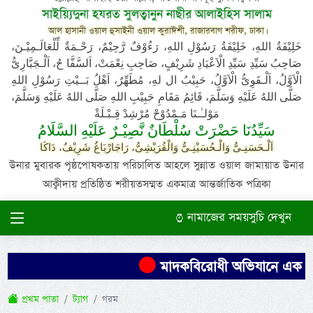
সাইয়্যিদুনা হযরত সুলত্বানুন নাছীর আলাইহিস সালাম
আল হাসানী ওয়াল হুসাইনী ওয়াল কুরাঈশী, রাজারবাগ শরীফ, ঢাকা।
خَلِيْفَةُ اللهِ، خَلِيْفَةُ رَسُوْلِ اللهِ، رَءُوْفٌ رَّحِيْمٌ، رَحْـمَةٌ لِّلْعَالَـمِيْـنَ،
صَاحِبُ سَيِّدِ سَيِّدِ الْاَعْيَادِ شَرِيْفٍ، صَاحِبِ نِعْمَتْ، اَلسَّفَّا حُ، اَلْـجَبَّارِىُّ
الْاَوَّلُ، اَلْـقَوِىُّ الْاَوَّلُ، حَبِيْبُ ال لهِ، مُطَهِّرٌ، اَهْلُ بَــيْتِ رَسُوْلِ اللهِ
صَلَّى اللهُ عَلَيْهِ وَسَلَّمَ، قَائِمُ مَقَامِ حَبِيْبِ اللهِ صَلَّى اللهُ عَلَيْهِ وَسَلَّمَ،
مَوْلـٰـنَا مَـمْدُوْحْ مُرْشِدْ قِـبْـلَةْ
سَيِّدُنَا حَضْرَتْ سُلْطَانٌ نَّصِيْـرٌ عَلَيْهِ السَّلَامُ
اَلْـحَسَنِـىُّ وَالْـحُسَيْنِـىُّ وَالْقُرَيْشِىُّ، رَاجَارْبَاغُ شَرِيْفٌ، دَاكَا
উনার মুবারক পৃষ্ঠপোষকতায় পরিচালিত আহলে সুন্নাত ওয়াল জামায়াত উনার
আক্বীদায় প্রতিষ্ঠিত শরীয়তসম্মত একমাত্র আন্তর্জাতিক পত্রিকা
নামাজের সময়সুচি দেখুন
মাদকবিরোধী অভিযানে এক ব্যক্
প্রথম পাতা
ট্যাগ
গরম