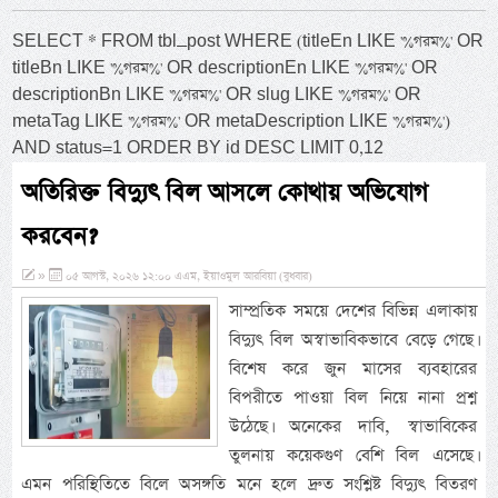
SELECT * FROM tbl_post WHERE (titleEn LIKE '%গরম%' OR
titleBn LIKE '%গরম%' OR descriptionEn LIKE '%গরম%' OR
descriptionBn LIKE '%গরম%' OR slug LIKE '%গরম%' OR
metaTag LIKE '%গরম%' OR metaDescription LIKE '%গরম%')
AND status=1 ORDER BY id DESC LIMIT 0,12
অতিরিক্ত বিদ্যুৎ বিল আসলে কোথায় অভিযোগ
করবেন?
»
০৫ আগস্ট, ২০২৬ ১২:০০ এএম, ইয়াওমুল আরবিয়া (বুধবার)
সাম্প্রতিক সময়ে দেশের বিভিন্ন এলাকায়
বিদ্যুৎ বিল অস্বাভাবিকভাবে বেড়ে গেছে।
বিশেষ করে জুন মাসের ব্যবহারের
বিপরীতে পাওয়া বিল নিয়ে নানা প্রশ্ন
উঠেছে। অনেকের দাবি, স্বাভাবিকের
তুলনায় কয়েকগুণ বেশি বিল এসেছে।
এমন পরিস্থিতিতে বিলে অসঙ্গতি মনে হলে দ্রুত সংশ্লিষ্ট বিদ্যুৎ বিতরণ