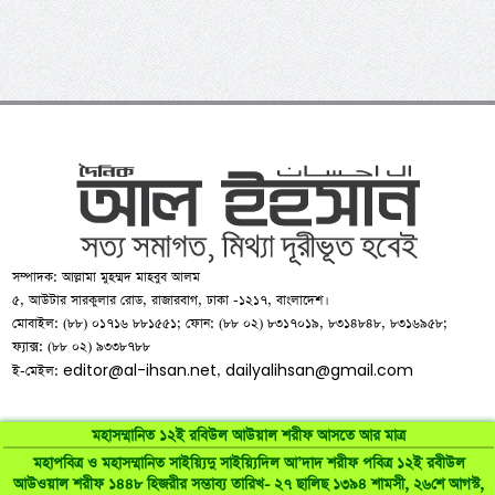
সম্পাদক: আল্লামা মুহম্মদ মাহবুব আলম
৫, আউটার সারকুলার রোড, রাজারবাগ, ঢাকা -১২১৭, বাংলাদেশ।
মোবাইল: (৮৮) ০১৭১৬ ৮৮১৫৫১; ফোন: (৮৮ ০২) ৮৩১৭০১৯, ৮৩১৪৮৪৮, ৮৩১৬৯৫৮;
ফ্যাক্স: (৮৮ ০২) ৯৩৩৮৭৮৮
editor@al-ihsan.net
dailyalihsan@gmail.com
ই-মেইল:
,
মহাসম্মানিত ১২ই রবিউল আউয়াল শরীফ আসতে আর মাত্র
মহাপবিত্র ও মহাসম্মানিত সাইয়্যিদু সাইয়্যিদিল আ’দাদ শরীফ পবিত্র ১২ই রবীউল
©
al-ihsan.net
2007-2026. All Rights Reserved | Developed by:
আউওয়াল শরীফ ১৪৪৮ হিজরীর সম্ভাব্য তারিখ- ২৭ ছালিছ ১৩৯৪ শামসী, ২৬শে আগস্ট,