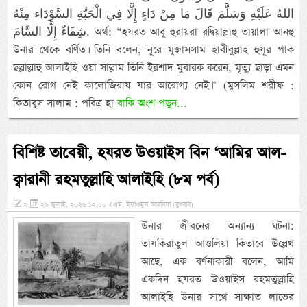
اللهُ عَلَيْهِ وَسَلَّمَ قَالَ مَا مِنْ دَاءٍ إِلَّا فِي الْحَبَّةِ السَّوْدَاء مِنْهُ
شِفَاءٌ إِلَّا السَّامَ. অর্থ: “হযরত আবূ হুরায়রা রদ্বিয়াল্লাহু তায়ালা আনহু
উনার থেকে বর্ণিত। তিনি বলেন, নূরে মুজাসসাম হাবীবুল্লাহ হুযূর পাক
ছল্লাল্লাহু আলাইহি ওয়া সাল্লাম তিনি ইরশাদ মুবারক করেন, মৃত্যু ছাড়া এমন
কোন রোগ নেই কালোজিরায় যার আরোগ্য নেই।” (মুসলিম শরীফ :
কিতাবুস সালাম : পবিত্র হা
বাকি অংশ পড়ুন...
বিশিষ্ট তাবেয়ী, হযরত উওয়াইস বিন ‘আমির আল-
ক্বারানী রহমতুল্লাহি আলাইহি (৮ম পর্ব)
»
২৯ জুলাই, ২০২৬ ১২:০০ এএম, ইয়াওমুল আরবিয়া (বুধবার)
উনার জীবনের অন্যান্য ঘটনা:
তাযকিরাতুল আওলিয়া কিতাবে উল্লেখ
আছে, এক বর্ণনাকারী বলেন, আমি
একদিন হযরত উওয়াইস রহমতুল্লাহি
আলাইহি উনার সাথে সাক্ষাত লাভের