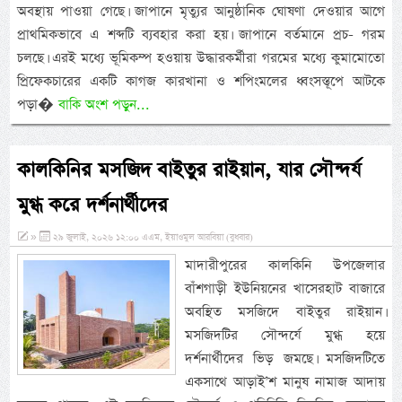
অবস্থায় পাওয়া গেছে। জাপানে মৃত্যুর আনুষ্ঠানিক ঘোষণা দেওয়ার আগে
প্রাথমিকভাবে এ শব্দটি ব্যবহার করা হয়। জাপানে বর্তমানে প্রচ- গরম
চলছে। এরই মধ্যে ভূমিকম্প হওয়ায় উদ্ধারকর্মীরা গরমের মধ্যে কুমামোতো
প্রিফেকচারের একটি কাগজ কারখানা ও শপিংমলের ধ্বংসস্তূপে আটকে
পড়া�
বাকি অংশ পড়ুন...
কালকিনির মসজিদ বাইতুর রাইয়ান, যার সৌন্দর্য
মুগ্ধ করে দর্শনার্থীদের
»
২৯ জুলাই, ২০২৬ ১২:০০ এএম, ইয়াওমুল আরবিয়া (বুধবার)
মাদারীপুরের কালকিনি উপজেলার
বাঁশগাড়ী ইউনিয়নের খাসেরহাট বাজারে
অবস্থিত মসজিদে বাইতুর রাইয়ান।
মসজিদটির সৌন্দর্যে মুগ্ধ হয়ে
দর্শনার্থীদের ভিড় জমছে। মসজিদটিতে
একসাথে আড়াই’শ মানুষ নামাজ আদায়