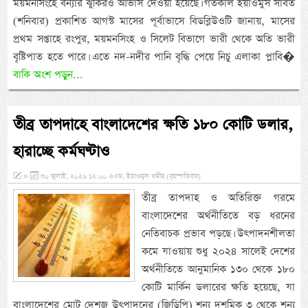
ময়মনসিংহে বন্যার ঝুঁকিরও আভাস দেওয়া হয়েছে। গতকাল ইয়াওমুস সাবত
(শনিবার) প্রকাশিত আগস্ট মাসের পূর্বাভাসে বিডব্লিউওটি জানায়, মাসের
প্রথম সপ্তাহে রংপুর, ময়মনসিংহ ও সিলেট বিভাগে ভারী থেকে অতি ভারী
বৃষ্টিপাত হতে পারে। এতে নদ-নদীর পানি বৃদ্ধি পেয়ে নিচু এলাকা প্লাবি�
বাকি অংশ পড়ুন...
তীব্র তাপদাহে বাংলাদেশের ক্ষতি ১৮০ কোটি ডলার,
হারাচ্ছে কর্মঘণ্টাও
»
৩০ জুলাই, ২০২৬ ১২:০০ এএম, ইয়াওমুল খমীছ (বৃহস্পতিবার)
তীব্র তাপদাহ ও অতিরিক্ত গরমে
বাংলাদেশের অর্থনীতিতে বড় ধরনের
নেতিবাচক প্রভাব পড়ছে। উৎপাদনশীলতা
কমে যাওয়ায় শুধু ২০২৪ সালেই দেশের
অর্থনীতিতে আনুমানিক ১৩০ থেকে ১৮০
কোটি মার্কিন ডলারের ক্ষতি হয়েছে, যা
বাংলাদেশের মোট দেশজ উৎপাদনের (জিডিপি) শূন্য দশমিক ৩ থেকে শূন্য