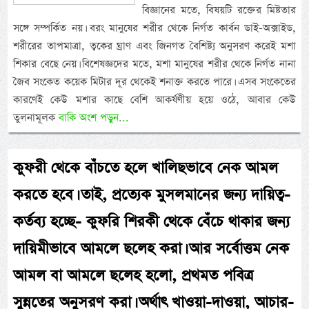
বিজ্ঞানের মতে, বিষয়টি রক্তের মিষ্টতার
সঙ্গে সম্পর্কিত নয়। বরং মানুষের শরীর থেকে নির্গত কার্বন ডাই-অক্সাইড,
শরীরের তাপমাত্রা, ত্বকের ঘ্রাণ এবং জিনগত বৈশিষ্ট্য অনুসরণ করেই মশা
শিকার বেছে নেয়। বিশেষজ্ঞদের মতে, মশা মানুষের শরীর থেকে নির্গত নানা
জৈব সংকেত কয়েক মিটার দূর থেকেই শনাক্ত করতে পারে। এসব সংকেতের
কারণেই কেউ মশার কাছে বেশি আকর্ষণীয় হয়ে ওঠে, আবার কেউ
তুলনামূলক
বাকি অংশ পড়ুন...
কুফরী থেকে বাঁচতে হলে খালিছভাবে নেক আমল
করতে হবে। তাই, প্রত্যেক মুসলমানের জন্য দায়িত্ব-
কর্তব্য হচ্ছে- কুফরি শিরকী থেকে বেঁচে থাকার জন্য
দায়িমীভাবে আমলে ছলেহ করা। আর সর্বোত্তম নেক
আমল বা আমলে ছলেহ হলো, প্রথমত পবিত্র
সুন্নতের অনুসরণ করা। অর্থাৎ খাওয়া-দাওয়া, আচার-