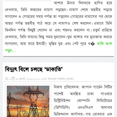
আশায় উনার খিদমতে হাযির হয়ে
দেখলাম, তিনি ফজরের নামায পড়ছেন। নামায শেষে তছবীহ পড়তে
লাগলেন ও যোহরের সময় পর্যন্ত তা পড়লেন। যোহরের নামাযের পর থেকে
আছর পর্যন্ত তছবীহ পাঠ করে সে নামাযও শেষ করলেন। এভাবে তিনি
তিনদিন পর্যন্ত কিছুই খেলেন না এবং শয়নও করলেন না। চতুর্থ রাত্রিতে
দেখলাম, তিনি সামান্য কিছু সময় ঘুমালেন। ঘুম ভাঙ্গার পর মুনাজাত করতে
লাগলেন, আয় বারে ইলাহী! তৃপ্তির ঘুম এবং পেট পুরে খ�
বাকি অংশ
পড়ুন...
বিদ্যুৎ বিলে চলছে ‘ডাকাতি’
»
২৯ জুলাই, ২০২৬ ১২:০০ এএম, ইয়াওমুল আরবিয়া (বুধবার)
নিজস্ব প্রতিবেদক: জাপান গার্ডেন সিটির
পাশেই অবস্থিত ঢাকা পাওয়ার
ডিস্ট্রিবিউশন কোম্পানি লিমিটেডের
(ডিপিডিসি) এনওসিএস আদাবর
ডিভিশনাল কার্যালয়। গত রোববার এক