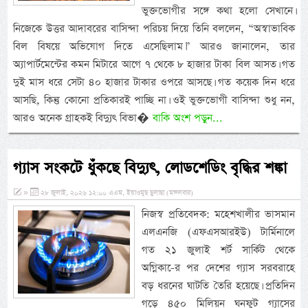
ভুক্তভোগীর সঙ্গে কথা হলো সেখানে।
নিজেকে উত্তর আদাবরের বাসিন্দা পরিচয় দিয়ে তিনি বললেন, “অস্বাভাবিক
বিল বিষয়ে অভিযোগ দিতে এসেছিলাম।” আরও জানালেন, তার
অ্যাপার্টমেন্টের কমন মিটারে আগে ৭ থেকে ৮ হাজার টাকা বিল আসত। গত
দুই মাস ধরে সেটা ৪০ হাজার টাকার ওপরে আসছে। গত কয়েক দিন ধরে
আসছি, কিন্তু কোনো প্রতিকারই পাচ্ছি না। ওই ভুক্তভোগী বাসিন্দা শুধু নন,
আরও অনেক গ্রাহকই বিদ্যুৎ বিভা�
বাকি অংশ পড়ুন...
গ্যাস সংকটে ধুঁকছে বিদ্যুৎ, লোডশেডিং বৃদ্ধির শঙ্কা
»
২৮ জুলাই, ২০২৬ ১২:০০ এএম, ইয়াওমুছ ছুলাছা (মঙ্গলবার)
নিজস্ব প্রতিবেদক: মহেশখালীর ভাসমান
এলএনজি (এফএসআরইউ) টার্মিনালে
গত ২১ জুলাই শর্ট সার্কিট থেকে
অগ্নিকা-ের পর দেশের গ্যাস সরবরাহে
বড় ধরনের ঘাটতি তৈরি হয়েছে। প্রতিদিন
গড়ে ৪৫০ মিলিয়ন ঘনফুট গ্যাসের