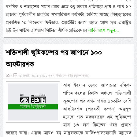
দশমিক ৪ শতাংশের সমান। আর এতে শুধু ঢাকায় প্রতিবছর প্রায় ৪ লাখ ৬৫
হাজার পূর্ণকালীন চাকরির সমপরিমাণ কর্মঘণ্টা হারিয়ে যাচ্ছে। বিশ্বব্যাংকের
প্রকাশিত ‘এ লিভেবল ফিউচার: প্রোটেক্টিং জবস অ্যান্ড গ্রোথ ফ্রম এক্সট্রিম
হিট ইন সাউথ এশিয়াস সিটিজ’ শীর্ষক প্রতিবেদনে
বাকি অংশ পড়ুন...
শক্তিশালী ভূমিকম্পের পর জাপানে ১০০
আফটারশক
»
৩০ জুলাই, ২০২৬ ১২:০০ এএম, ইয়াওমুল খমীছ (বৃহস্পতিবার)
আল ইহসান ডেস্ক: জাপানের দক্ষিণ-
পশ্চিমাঞ্চলের কিউশু অঞ্চলে শক্তিশালী
ভূকম্পের পর এখন পর্যন্ত ১০০টির বেশি
আফটারশক (পরবর্তী কম্পন) অনুভূত
হয়েছে। গত মঙ্গলবারের এই ভূমিকম্পে
মাত্র ১৩ জন নিহতের খবর প্রকাশ
করেছে তারা। এছাড়া আরও বহু মানুষজনকে কার্ডিওপালমোনারি অ্যারেস্ট