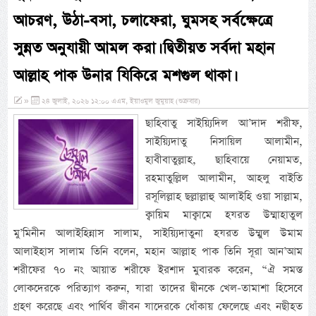
আচরণ, উঠা-বসা, চলাফেরা, ঘুমসহ সর্বক্ষেত্রে
সুন্নত অনুযায়ী আমল করা। দ্বিতীয়ত সর্বদা মহান
আল্লাহ পাক উনার যিকিরে মশগুল থাকা।
»
২৪ জুলাই, ২০২৬ ১২:০০ এএম, ইয়াওমুল জুমুয়াহ (শুক্রবার)
ছাহিবাতু সাইয়্যিদিল আ’দাদ শরীফ,
সাইয়্যিদাতু নিসায়িল আলামীন,
হাবীবাতুল্লাহ, ছাহিবায়ে নেয়ামত,
রহমাতুল্লিল আলামীন, আহলু বাইতি
রসূলিল্লাহ ছল্লাল্লাহু আলাইহি ওয়া সাল্লাম,
ক্বায়িম মাক্বামে হযরত উম্মাহাতুল
মু’মিনীন আলাইহিন্নাস সালাম, সাইয়্যিদাতুনা হযরত উম্মুল উমাম
আলাইহাস সালাম তিনি বলেন, মহান আল্লাহ পাক তিনি সূরা আন’আম
শরীফের ৭০ নং আয়াত শরীফে ইরশাদ মুবারক করেন, “ঐ সমস্ত
লোকদেরকে পরিত্যাগ করুন, যারা তাদের দ্বীনকে খেল-তামাশা হিসেবে
গ্রহণ করেছে এবং পার্থিব জীবন যাদেরকে ধোঁকায় ফেলেছে এবং নছীহত