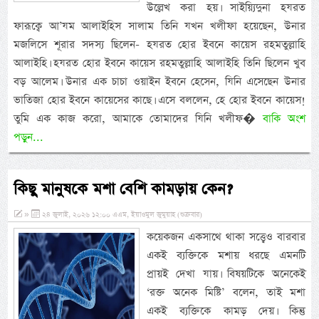
উল্লেখ করা হয়। সাইয়্যিদুনা হযরত
ফারূক্বে আ’যম আলাইহিস সালাম তিনি যখন খলীফা হয়েছেন, উনার
মজলিসে শূরার সদস্য ছিলেন- হযরত হোর ইবনে কায়েস রহমতুল্লাহি
আলাইহি। হযরত হোর ইবনে কায়েস রহমতুল্লাহি আলাইহি তিনি ছিলেন খুব
বড় আলেম। উনার এক চাচা ওয়াইন ইবনে হেসেন, যিনি এসেছেন উনার
ভাতিজা হোর ইবনে কায়েসের কাছে। এসে বললেন, হে হোর ইবনে কায়েস!
তুমি এক কাজ করো, আমাকে তোমাদের যিনি খলীফ�
বাকি অংশ
পড়ুন...
কিছু মানুষকে মশা বেশি কামড়ায় কেন?
»
২৪ জুলাই, ২০২৬ ১২:০০ এএম, ইয়াওমুল জুমুয়াহ (শুক্রবার)
কয়েকজন একসাথে থাকা সত্ত্বেও বারবার
একই ব্যক্তিকে মশায় ধরছে এমনটি
প্রায়ই দেখা যায়। বিষয়টিকে অনেকেই
‘রক্ত অনেক মিষ্টি’ বলেন, তাই মশা
একই ব্যক্তিকে কামড় দেয়। কিন্তু