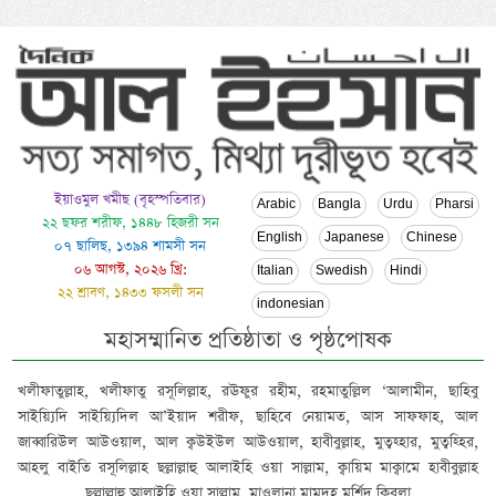
ইয়াওমুল খমীছ (বৃহস্পতিবার)
Arabic
Bangla
Urdu
Pharsi
২২ ছফর শরীফ, ১৪৪৮ হিজরী সন
English
Japanese
Chinese
০৭ ছালিছ, ১৩৯৪ শামসী সন
০৬ আগস্ট, ২০২৬ খ্রি:
Italian
Swedish
Hindi
২২ শ্রাবণ, ১৪৩৩ ফসলী সন
indonesian
মহাসম্মানিত প্রতিষ্ঠাতা ও পৃষ্ঠপোষক
খলীফাতুল্লাহ, খলীফাতু রসূলিল্লাহ, রঊফুর রহীম, রহমাতুল্লিল ‘আলামীন, ছাহিবু
সাইয়্যিদি সাইয়্যিদিল আ’ইয়াদ শরীফ, ছাহিবে নেয়ামত, আস সাফফাহ, আল
জাব্বারিউল আউওয়াল, আল ক্বউইউল আউওয়াল, হাবীবুল্লাহ, মুত্বহ্হার, মুত্বহ্হির,
আহলু বাইতি রসূলিল্লাহ ছল্লাল্লাহু আলাইহি ওয়া সাল্লাম, ক্বায়িম মাক্বামে হাবীবুল্লাহ
ছল্লাল্লাহু আলাইহি ওয়া সাল্লাম, মাওলানা মামদূহ মুর্শিদ ক্বিবলা