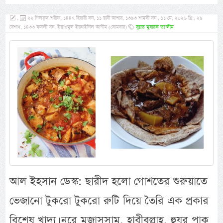
,
২২ যিলক্বদ শরীফ, ১৪৪৭ হিজরী সন, ১১ ছানী আশার, ১৩৯৩ শামসী সন , ১১ মে, ২০২৬ খ্রি:, ২৯
বৈশাখ, ১৪৩৩ ফসলী সন, ইয়াওমুল ইছনাইনিল আযীম (সোমবার)
সুন্নত মুবারক তা’লীম
আল ইহসান ডেস্ক: ছারীদ হলো গোশতের শুরুয়াতে
ভেজানো টুকরো টুকরো রুটি দিয়ে তৈরি এক প্রকার
বিশেষ খাদ্য। নূরে মুজাসসাম, হাবীবুল্লাহ, হুযূর পাক