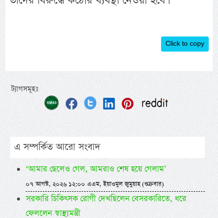
তাদের বিরুদ্ধে কঠোর ব্যবস্থা নেওয়া হবে।
Click to copy
ট্যাগসমূহঃ
এ সম্পর্কিত আরো সংবাদ
‘আমার ছেলেও গেল, আমরাও শেষ হয়ে গেলাম’
০৭ আগস্ট, ২০২৬ ১২:০০ এএম, ইয়াওমুল জুমুয়াহ (শুক্রবার)
সরকারি চিকিৎসক রোগী দেখছিলেন বেসরকারিতে, ধরে
ফেললেন স্বাস্থ্যমন্ত্রী