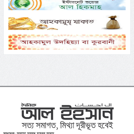
সম্পাদক: আল্লামা মুহম্মদ মাহবুব আলম