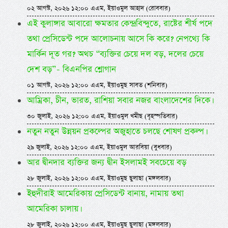
০২ আগস্ট, ২০২৬ ১২:০০ এএম, ইয়াওমুল আহাদ (রোববার)
এই কুলাঙ্গার আবারো ক্ষমতার কেন্দ্রবিন্দুতে, রাষ্টের শীর্ষ পদে
তথা প্রেসিডেন্ট পদে আলোচনায় আসে কি করে? নেপথ্যে কি
মার্কিন দূত গর? অথচ “ব্যক্তির চেয়ে দল বড়, দলের চেয়ে
দেশ বড়”- বিএনপির শ্লোগান
০১ আগস্ট, ২০২৬ ১২:০০ এএম, ইয়াওমুছ সাবত (শনিবার)
আম্রিকা, চীন, ভারত, রাশিয়া সবার নজর বাংলাদেশের দিকে।
৩০ জুলাই, ২০২৬ ১২:০০ এএম, ইয়াওমুল খমীছ (বৃহস্পতিবার)
নতুন নতুন উন্নয়ন প্রকল্পের অজুহাতে চলছে শোষণ প্রকল্প।
২৯ জুলাই, ২০২৬ ১২:০০ এএম, ইয়াওমুল আরবিয়া (বুধবার)
আর দ্বীনদার ব্যক্তির জন্য দ্বীন ইসলামই সবচেয়ে বড়
২৮ জুলাই, ২০২৬ ১২:০০ এএম, ইয়াওমুছ ছুলাছা (মঙ্গলবার)
ইহুদীরাই আমেরিকায় প্রেসিডেন্ট বানায়, নামায় তথা
আমেরিকা চালায়।
২৮ জুলাই, ২০২৬ ১২:০০ এএম, ইয়াওমুছ ছুলাছা (মঙ্গলবার)