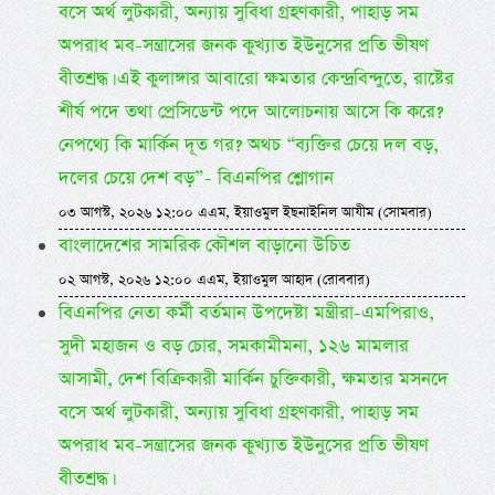
বসে অর্থ লুটকারী, অন্যায় সুবিধা গ্রহণকারী, পাহাড় সম
অপরাধ মব-সন্ত্রাসের জনক কুখ্যাত ইউনুসের প্রতি ভীষণ
বীতশ্রদ্ধ। এই কুলাঙ্গার আবারো ক্ষমতার কেন্দ্রবিন্দুতে, রাষ্টের
শীর্ষ পদে তথা প্রেসিডেন্ট পদে আলোচনায় আসে কি করে?
নেপথ্যে কি মার্কিন দূত গর? অথচ “ব্যক্তির চেয়ে দল বড়,
দলের চেয়ে দেশ বড়”- বিএনপির শ্লোগান
০৩ আগস্ট, ২০২৬ ১২:০০ এএম, ইয়াওমুল ইছনাইনিল আযীম (সোমবার)
বাংলাদেশের সামরিক কৌশল বাড়ানো উচিত
০২ আগস্ট, ২০২৬ ১২:০০ এএম, ইয়াওমুল আহাদ (রোববার)
বিএনপির নেতা কর্মী বর্তমান উপদেষ্টা মন্ত্রীরা-এমপিরাও,
সুদী মহাজন ও বড় চোর, সমকামীমনা, ১২৬ মামলার
আসামী, দেশ বিক্রিকারী মার্কিন চুক্তিকারী, ক্ষমতার মসনদে
বসে অর্থ লুটকারী, অন্যায় সুবিধা গ্রহণকারী, পাহাড় সম
অপরাধ মব-সন্ত্রাসের জনক কুখ্যাত ইউনুসের প্রতি ভীষণ
বীতশ্রদ্ধ।