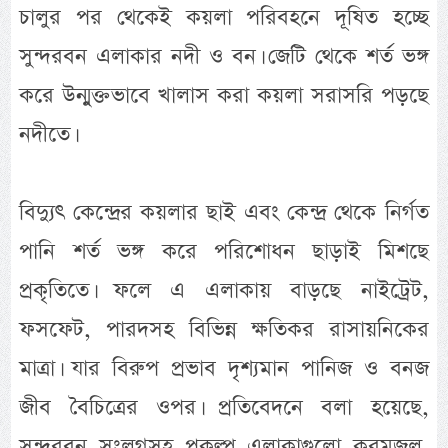
চালুর পর থেকেই কয়লা পরিবহনে দূষিত হচ্ছে
সুন্দরবন এলাকার নদী ও বন। জেটি থেকে শর্ত ভঙ্গ
করে উন্মুক্তভাবে খালাস করা কয়লা সরাসরি পড়ছে
নদীতে।
বিদ্যুৎ কেন্দ্রের কয়লার ছাই এবং কেন্দ্র থেকে নির্গত
পানি শর্ত ভঙ্গ করে পরিশোধন ছাড়াই মিশছে
প্রকৃতিতে। ফলে এ এলাকায় বাড়ছে নাইট্রেট,
ফসফেট, পারদসহ বিভিন্ন ক্ষতিকর রাসায়নিকের
মাত্রা। যার বিরুপ প্রভাব দৃশ্যমান পানিজ ও বনজ
জীব বৈচিত্রের ওপর। প্রতিবেদনে বলা হয়েছে,
সুন্দরবন সংলগ্নসহ প্রকল্প এলাকাগুলো করমজল,