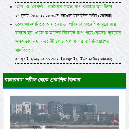
‘ছবি’ ও ‘বেপর্দা’- বর্তমানে সমস্ত পাপ কাজের মূল উৎস
২৭ জুলাই, ২০২৬ ১২:০০ এএম, ইয়াওমুল ইছনাইনিল আযীম (সোমবার)
তেল আমদানিতে আমাদের যে পরিমাণ বৈদেশিক মুদ্রা ব্যয়
করতে হয়, এতে আমাদের রিজার্ভে চাপ পড়ে। সমস্যা কৃষকের
সক্ষমতায় নয়, বরং নীতিগত অগ্রাধিকার ও বিনিয়োগের
ঘাটতিতে।
২৭ জুলাই, ২০২৬ ১২:০০ এএম, ইয়াওমুল ইছনাইনিল আযীম (সোমবার)
রাজারবাগ শরীফ থেকে প্রকাশিত কিতাব
Previous
Next