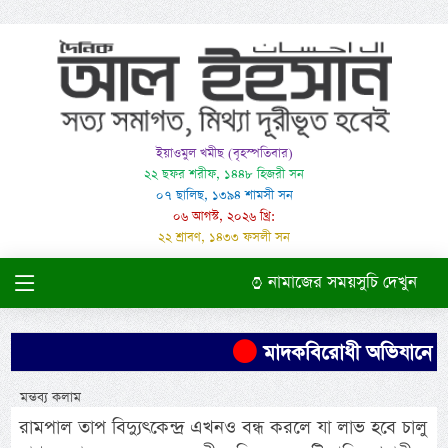
ইয়াওমুল খমীছ (বৃহস্পতিবার)
২২ ছফর শরীফ, ১৪৪৮ হিজরী সন
০৭ ছালিছ, ১৩৯৪ শামসী সন
০৬ আগস্ট, ২০২৬ খ্রি:
২২ শ্রাবণ, ১৪৩৩ ফসলী সন
নামাজের সময়সুচি দেখুন
মাদকবিরোধী অভিযানে এক ব্য
মন্তব্য কলাম
রামপাল তাপ বিদ্যুৎকেন্দ্র এখনও বন্ধ করলে যা লাভ হবে চালু