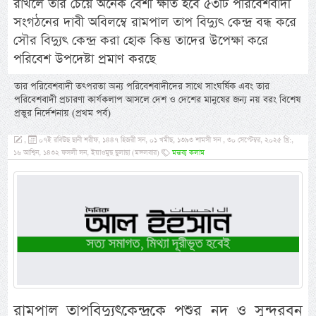
রাখলে তার চেয়ে অনেক বেশী ক্ষতি হবে ৫৩টি পরিবেশবাদী
সংগঠনের দাবী অবিলম্বে রামপাল তাপ বিদ্যুৎ কেন্দ্র বন্ধ করে
সৌর বিদ্যুৎ কেন্দ্র করা হোক কিন্তু তাদের উপেক্ষা করে
পরিবেশ উপদেষ্টা প্রমাণ করছে
তার পরিবেশবাদী তৎপরতা অন্য পরিবেশবাদীদের সাথে সাংঘর্ষিক এবং তার
পরিবেশবাদী প্রচারণা কার্যকলাপ আসলে দেশ ও দেশের মানুষের জন্য নয় বরং বিশেষ
প্রভুর নির্দেশনায় (প্রথম পর্ব)
,
০৭ই রবিউছ ছানী শরীফ, ১৪৪৭ হিজরী সন, ০১ খমীছ, ১৩৯৩ শামসী সন , ৩০ সেপ্টেম্বর, ২০২৫ খ্রি:,
১৬ আশ্বিন, ১৪৩২ ফসলী সন, ইয়াওমুছ ছুলাছা (মঙ্গলবার)
মন্তব্য কলাম
রামপাল তাপবিদ্যুৎকেন্দ্রকে পশুর নদ ও সুন্দরবন