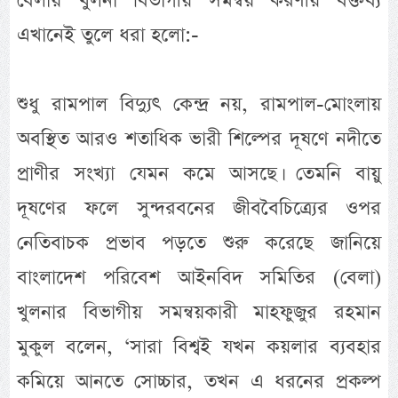
বেলায় খুলনা বিভাগীয় সমন্বয় করণীয় বক্তব্য
এখানেই তুলে ধরা হলো:-
শুধু রামপাল বিদ্যুৎ কেন্দ্র নয়, রামপাল-মোংলায়
অবস্থিত আরও শতাধিক ভারী শিল্পের দূষণে নদীতে
প্রাণীর সংখ্যা যেমন কমে আসছে। তেমনি বায়ু
দূষণের ফলে সুন্দরবনের জীববৈচিত্র্যের ওপর
নেতিবাচক প্রভাব পড়তে শুরু করেছে জানিয়ে
বাংলাদেশ পরিবেশ আইনবিদ সমিতির (বেলা)
খুলনার বিভাগীয় সমন্বয়কারী মাহফুজুর রহমান
মুকুল বলেন, ‘সারা বিশ্বই যখন কয়লার ব্যবহার
কমিয়ে আনতে সোচ্চার, তখন এ ধরনের প্রকল্প