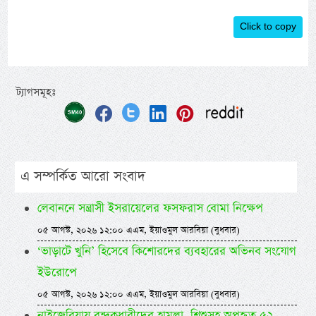
Click to copy
ট্যাগসমূহঃ
এ সম্পর্কিত আরো সংবাদ
লেবাননে সন্ত্রাসী ইসরায়েলের ফসফরাস বোমা নিক্ষেপ
০৫ আগস্ট, ২০২৬ ১২:০০ এএম, ইয়াওমুল আরবিয়া (বুধবার)
‘ভাড়াটে খুনি’ হিসেবে কিশোরদের ব্যবহারের অভিনব সংযোগ
ইউরোপে
০৫ আগস্ট, ২০২৬ ১২:০০ এএম, ইয়াওমুল আরবিয়া (বুধবার)
নাইজেরিয়ায় বন্দুকধারীদের হামলা, শিশুসহ অপহৃত ৫২