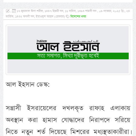
,
১৭ জুমাদাল ঊলা শরীফ, ১৪৪৭ হিজরী সন, ১১ সাদিস, ১৩৯৩ শামসী সন , ০৯ নভেম্বর, ২০২৫ খ্রি:, ২৪
কার্তিক, ১৪৩২ ফসলী সন, ইয়াওমুল আহাদ (রোববার)
বিদেশের খবর
আল ইহসান ডেস্ক:
সন্ত্রাসী ইসরায়েলের দখলকৃত রাফাহ এলাকায়
অবস্থান করা হামাস যোদ্ধাদের নিরাপদে সরিয়ে
নিতে নতুন শর্ত দিয়েছে মিশরের মধ্যস্থতাকারীরা।