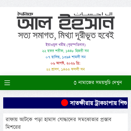
ইয়াওমুল খমীছ (বৃহস্পতিবার)
২২ ছফর শরীফ, ১৪৪৮ হিজরী সন
০৭ ছালিছ, ১৩৯৪ শামসী সন
০৬ আগস্ট, ২০২৬ খ্রি:
২২ শ্রাবণ, ১৪৩৩ ফসলী সন
নামাজের সময়সুচি দেখুন
সাতক্ষীরায় ট্রাকচাপায় শিশু ন
রাফায় আটকে পড়া হামাস যোদ্ধাদের সমঝোতার প্রস্তাব
মিশরের