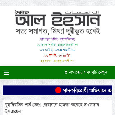
ইয়াওমুল খমীছ (বৃহস্পতিবার)
২২ ছফর শরীফ, ১৪৪৮ হিজরী সন
০৭ ছালিছ, ১৩৯৪ শামসী সন
০৬ আগস্ট, ২০২৬ খ্রি:
২২ শ্রাবণ, ১৪৩৩ ফসলী সন
নামাজের সময়সুচি দেখুন
মাদকবিরোধী অভিযানে এক ব্য
যুদ্ধবিরতির শর্ত ভেঙে লেবাননে হামলা করেছে দখলদার
ইসরায়েল