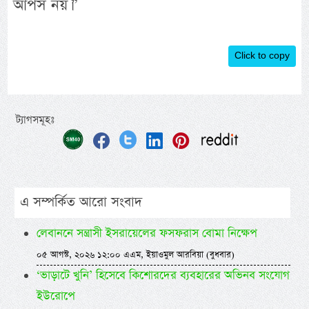
আপস নয়।”
Click to copy
ট্যাগসমূহঃ
এ সম্পর্কিত আরো সংবাদ
লেবাননে সন্ত্রাসী ইসরায়েলের ফসফরাস বোমা নিক্ষেপ
০৫ আগস্ট, ২০২৬ ১২:০০ এএম, ইয়াওমুল আরবিয়া (বুধবার)
‘ভাড়াটে খুনি’ হিসেবে কিশোরদের ব্যবহারের অভিনব সংযোগ
ইউরোপে