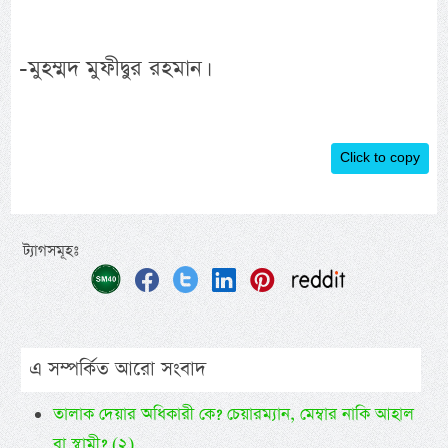
-মুহম্মদ মুফীদ্বুর রহমান।
Click to copy
ট্যাগসমূহঃ
এ সম্পর্কিত আরো সংবাদ
তালাক দেয়ার অধিকারী কে? চেয়ারম্যান, মেম্বার নাকি আহাল
বা স্বামী? (২)