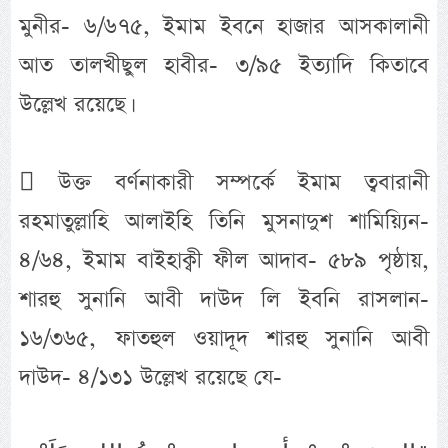
মুনীর- ৬/৬৭৫, ইমাম ইবনে হাজার আসকালানী
আত তালখীছুল হাবীর- ৩/৯৫ ইত্যাদি কিতাবে
উল্লেখ রয়েছে।
 উক্ত বর্ণনাকারী সম্পর্কে ইমাম ত্ববারানী
রহমাতুল্লাহি আলাইহি তিনি মুসনাদুশ শামিয়্যিন-
৪/৬৪, ইমাম বাইহাক্বী ফীল আদাব- ৫৮৯ পৃষ্ঠায়,
শারহু সুনানি আবী দাউদ লি ইবনি রাসলান-
১৬/৩৬৫, ফাতহুল ওয়াদূদ শারহু সুনানি আবী
দাউদ- ৪/১৩১ উল্লেখ রয়েছে যে-