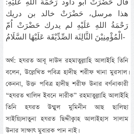
قال حَضْرَتْ أبو داود رَحْمَةُ اللهِ عَلَيْهِ:
هذا مرسل، حَضْرَتْ خالد بن دريك
رَحْمَةُ اللهِ عَلَيْهِ لم يدرك حَضْرَتْ اُمّ
الْمُؤْمِنِيْنَ الثَّالِثَة الصِّدِّيْقَة عَلَيْهَا السَّلَامُ-
অর্থ: হযরত আবূ দাউদ রহমাতুল্লাহি আলাইহি তিনি
বলেন, উল্লেখিত পবিত্র হাদীছ শরীফ খানা মুরসাল।
কেননা, উক্ত পবিত্র হাদীছ শরীফ উনার বর্ণনাকারী
“হযরত খালিদ ইবনে দারীক” রহমাতুল্লাহি আলাইহি
তিনি হযরত উম্মুল মুমিনীন আছ ছালিছা
সাইয়্যিদাতুনা হযরত ছিদ্দীক্বাহ আলাইহাস সালাম
উনার সাক্ষাৎ মুবারক পান নাই।