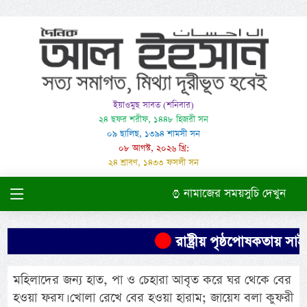
ইয়াওমুছ সাবত (শনিবার)
২৪ ছফর শরীফ, ১৪৪৮ হিজরী সন
০৯ ছালিছ, ১৩৯৪ শামসী সন
০৮ আগস্ট, ২০২৬ খ্রি:
২৪ শ্রাবণ, ১৪৩৩ ফসলী সন
নামাজের সময়সুচি দেখুন
রাষ্ট্রীয় পৃষ্ঠপোষকতায় স
মহিলাদের জন্য হাত, পা ও চেহারা আবৃত করে ঘর থেকে বের
হওয়া ফরয। খোলা রেখে বের হওয়া হারাম; জায়েয বলা কুফরী