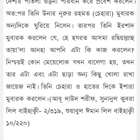
দেশীয় পাতলা ওড়না পরিধান করে প্রবেশ করলেন।
অত:পর তিনি উনার নূরুর রহমত (চেহারা) মুবারক
অন্যদিকে ঘুরিয়ে নিলেন। তারপর তিনি ইরশাদ
মুবারক করলেন যে, হে হযরত আসমা রদ্বিয়াল্লাহু
তায়া’লা আনহা আপনি এটা কি কাজ করলেন?
নিশ্চয়ই কোন মেয়েলোক যখন বালেগা হয়, তখন
তার এটা এবং এটা ছাড়া অন্য কিছু খোলা রাখা
জায়েজ নাই। তিনি চেহারা ও হাতের দিকে ইশারা
মুবারক করলেন। (আবূ দাউদ শরীফ, সুনানুল কুবরা
লিল বাইহাক্বী- ২/৩১৯, শুয়াবুল ঈমান লিল বাইহাক্বী
১০/২২০)