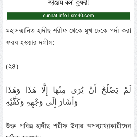
মহাসম্মানিত হাদীছ শরীফ থেকে মুখ ঢেকে পর্দা করা
ফরয হওয়ার দলীল:
(২৪)
لَمْ يَصْلُحْ أَنْ يُرَى مِنْهَا إِلَّا هَذَا وَهَذَا
وَأَشَارَ إِلَى وَجْهِهِ وَكَفَّيْهِ
উক্ত পবিত্র হাদীছ শরীফ উনার অপব্যাখ্যাকারীদের