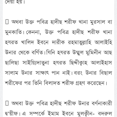
দেয়া হয়।
 অথবা উক্ত পবিত্র হাদীছ শরীফ খানা মুরসাল বা
মুনকাতি। কেননা, উক্ত পবিত্র হাদীছ শরীফ খানা
হযরত খালিদ ইবনে দারীক রহমাতুল্লাহি আলাইহি
উনার থেকে বর্ণিত। যিনি হযরত উম্মুল মুমিনীন আছ
ছালিছা সাইয়্যিদাতুনা হযরত ছিদ্দীক্বাহ আলাইহাস
সালাম উনার সাক্ষাৎ পান নাই। বরং উনার বিছাল
শরীফের পর তিনি বিলাদত শরীফ গ্রহণ করেছেন।
 অথবা উক্ত পবিত্র হাদীছ শরীফ উনার বর্ণনাকারী
দ্ব‘য়ীফ। এ সম্পর্কে ইমাম ইবনে মুলক্বীন- বদরুল