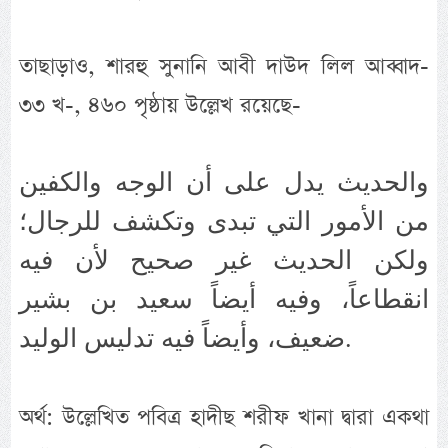
তাছাড়াও, শারহু সুনানি আবী দাউদ লিল আব্বাদ-
৩৩ খ-, ৪৬০ পৃষ্ঠায় উল্লেখ রয়েছে-
والحديث يدل على أن الوجه والكفين
من الأمور التي تبدى وتكشف للرجال؛
ولكن الحديث غير صحيح لأن فيه
انقطاعاً، وفيه أيضاً سعيد بن بشير
ضعيف، وأيضاً فيه تدليس الوليد.
অর্থ: উল্লেখিত পবিত্র হাদীছ শরীফ খানা দ্বারা একথা