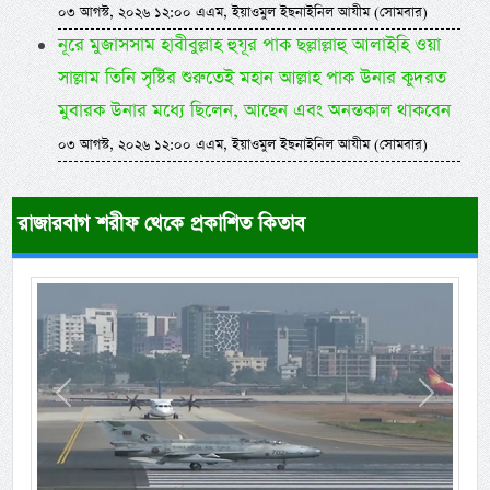
০৩ আগস্ট, ২০২৬ ১২:০০ এএম, ইয়াওমুল ইছনাইনিল আযীম (সোমবার)
নূরে মুজাসসাম হাবীবুল্লাহ হুযূর পাক ছল্লাল্লাহু আলাইহি ওয়া
সাল্লাম তিনি সৃষ্টির শুরুতেই মহান আল্লাহ পাক উনার কুদরত
মুবারক উনার মধ্যে ছিলেন, আছেন এবং অনন্তকাল থাকবেন
০৩ আগস্ট, ২০২৬ ১২:০০ এএম, ইয়াওমুল ইছনাইনিল আযীম (সোমবার)
রাজারবাগ শরীফ থেকে প্রকাশিত কিতাব
Previous
Next