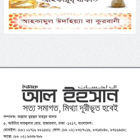
সম্পাদক: আল্লামা মুহম্মদ মাহবুব আলম
৫, আউটার সারকুলার রোড, রাজারবাগ, ঢাকা -১২১৭, বাংলাদেশ।
মোবাইল: (৮৮) ০১৭১৬ ৮৮১৫৫১; ফোন: (৮৮ ০২) ৮৩১৭০১৯, ৮৩১৪৮৪৮, ৮৩১৬৯৫৮;
ফ্যাক্স: (৮৮ ০২) ৯৩৩৮৭৮৮