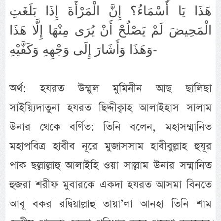
هَذَا يَا أَسْمَاءُ؟ إِنَّ الْمَرْأَةَ إِذَا بَلَغَتِ
الْمَحِيضَ لَمْ يَصْلُحْ أَنْ يُرَى مِنْهَا إِلَّا هَذَا
وَهَذَا وَأَشَارَ إِلَى وَجْهِهِ وَكَفَّيْهِ-
অর্থ: হযরত উম্মুল মুমিনীন আছ ছালিছা
সাইয়্যিদাতুনা হযরত ছিদ্দীক্বাহ আলাইহাস সালাম
উনার থেকে বর্ণিত: তিনি বলেন, মহাসম্মানিত
মহাপবিত্র হাবীব নূরে মুজাসসাম হাবীবুল্লাহ হুযূর
পাক ছল্লাল্লাহু আলাইহি ওয়া সাল্লাম উনার সম্মানিত
হুজরা শরীফ মুবারকে একদা হযরত আসমা বিনতে
আবূ বকর রদ্বিয়াল্লাহু তায়া’লা আনহা তিনি শাম