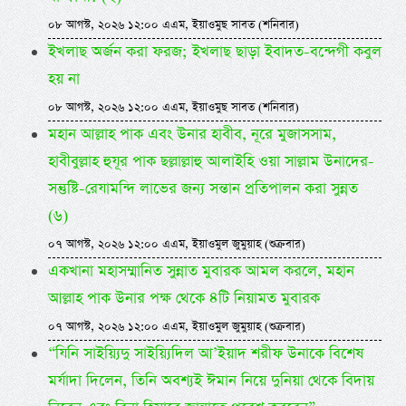
০৮ আগস্ট, ২০২৬ ১২:০০ এএম, ইয়াওমুছ সাবত (শনিবার)
ইখলাছ অর্জন করা ফরজ; ইখলাছ ছাড়া ইবাদত-বন্দেগী কবুল
হয় না
০৮ আগস্ট, ২০২৬ ১২:০০ এএম, ইয়াওমুছ সাবত (শনিবার)
মহান আল্লাহ পাক এবং উনার হাবীব, নূরে মুজাসসাম,
হাবীবুল্লাহ হুযূর পাক ছল্লাল্লাহু আলাইহি ওয়া সাল্লাম উনাদের-
সন্তুষ্টি-রেযামন্দি লাভের জন্য সন্তান প্রতিপালন করা সুন্নত
(৬)
০৭ আগস্ট, ২০২৬ ১২:০০ এএম, ইয়াওমুল জুমুয়াহ (শুক্রবার)
একখানা মহাসম্মানিত সুন্নাত মুবারক আমল করলে, মহান
আল্লাহ পাক উনার পক্ষ থেকে ৪টি নিয়ামত মুবারক
০৭ আগস্ট, ২০২৬ ১২:০০ এএম, ইয়াওমুল জুমুয়াহ (শুক্রবার)
“যিনি সাইয়্যিদু সাইয়্যিদিল আ’ইয়াদ শরীফ উনাকে বিশেষ
মর্যাদা দিলেন, তিনি অবশ্যই ঈমান নিয়ে দুনিয়া থেকে বিদায়