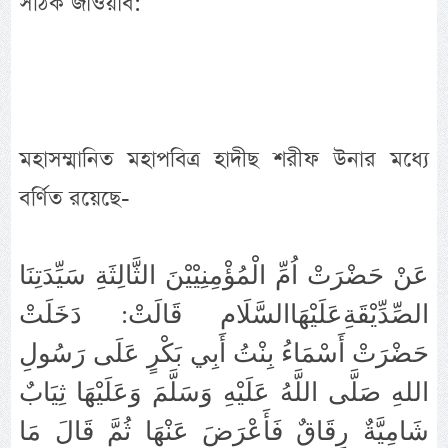
সঠিক জাওয়াব:
মহাসম্মানিত মহাপবিত্র হাদীছ শরীফ উনার মধ্যে
বর্ণিত রয়েছে-
عَنْ حَضْرَتْ اُمِّ الْمُؤْمِنِيْيْنَ الثَّالِثَةِ سَيِّدَتِنَا
الصِّدِّيْقَةِعَلَيْهَاالسَّلَام قَالَتْ: دَخَلَتْ
حَضْرَتْ أَسْمَاءُ بِنْتُ أَبِي بَكْرٍ عَلَى رَسُولِ
اللهِ صَلَّى اللَّهُ عَلَيْهِ وَسَلَّمَ وَعَلَيْهَا ثِيَابٌ
شَامِيَّةٌ رِقَاقٌ فَأَعْرَضَ عَنْهَا ثُمَّ قَالَ مَا