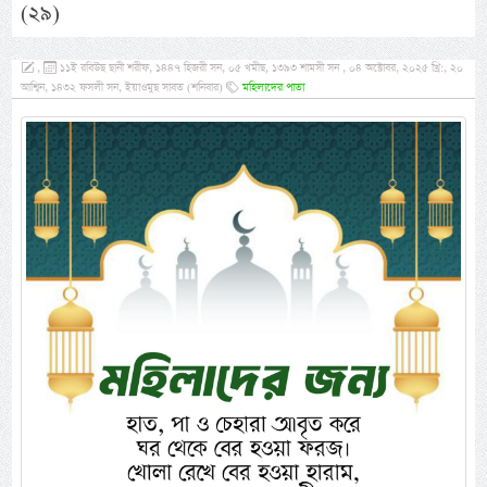
(২৯)
,
১১ই রবিউছ ছানী শরীফ, ১৪৪৭ হিজরী সন, ০৫ খমীছ, ১৩৯৩ শামসী সন , ০৪ অক্টোবর, ২০২৫ খ্রি:, ২০
আশ্বিন, ১৪৩২ ফসলী সন, ইয়াওমুছ সাবত (শনিবার)
মহিলাদের পাতা