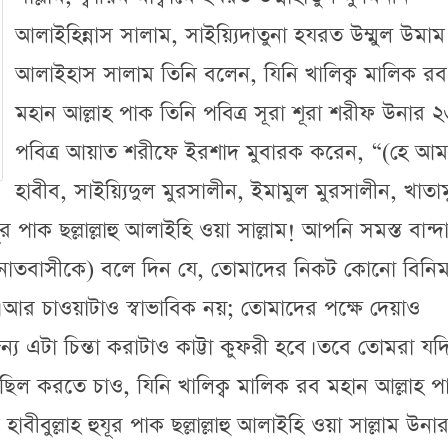
আলাইহিন্নাস সালাম, সাইয়্যিদাতুনা হযরত উম্মুল উমাম
আলাইহাস সালাম তিনি বলেন, যিনি খালিক্ব মালিক রব
মহান আল্লাহ পাক তিনি পবিত্র সূরা শূরা শরীফ উনার 
পবিত্র আয়াত শরীফে ইরশাদ মুবারক করেন, “(হে আম
হাবীব, সাইয়্যিদুল মুরসালীন, ইমামুল মুরসালীন, খাতা
ূর পাক ছল্লাল্লাহু আলাইহি ওয়া সাল্লাম! আপনি সমস্ত বান্দ
য়িনাতবাসীকে) বলে দিন যে, তোমাদের নিকট কোনো বিনি
না। আর চাওয়াটাও স্বাভাবিক নয়; তোমাদের পক্ষে দেয়াও
য এটা চিন্তা করাটাও কাট্টা কুফরী হবে। তবে তোমরা যদ
হাছিল করতে চাও, যিনি খালিক্ব মালিক রব মহান আল্লাহ প
ীবুল্লাহ হুযূর পাক ছল্লাল্লাহু আলাইহি ওয়া সাল্লাম উনা