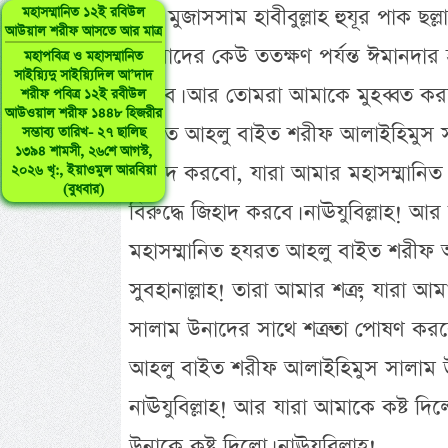
নূরে মুজাসসাম হাবীবুল্লাহ হুযূর পাক ছল
মহাসম্মানিত ১২ই রবিউল
আউয়াল শরীফ আসতে আর মাত্র
তোমাদের কেউ ততক্ষণ পর্যন্ত ঈমানদার 
মহাপবিত্র ও মহাসম্মানিত
সাইয়্যিদু সাইয়্যিদিল আ’দাদ
করবে। আর তোমরা আমাকে মুহব্বত করতে 
শরীফ পবিত্র ১২ই রবীউল
আউওয়াল শরীফ ১৪৪৮ হিজরীর
হযরত আহলু বাইত শরীফ আলাইহিমুস সাল
সম্ভাব্য তারিখ- ২৭ ছালিছ
১৩৯৪ শামসী, ২৬শে আগস্ট,
জিহাদ করবো, যারা আমার মহাসম্মানি
২০২৬ খৃ:, ইয়াওমুল আরবিয়া
(বুধবার)
বিরুদ্ধে জিহাদ করবে। নাঊযুবিল্লাহ! আ
মহাসম্মানিত হযরত আহলু বাইত শরীফ আল
সুবহানাল্লাহ! তারা আমার শত্রু, যারা
সালাম উনাদের সাথে শত্রুতা পোষণ করবে
আহলু বাইত শরীফ আলাইহিমুস সালাম উন
নাঊযুবিল্লাহ! আর যারা আমাকে কষ্ট দি
উনাকে কষ্ট দিলো। নাঊযুবিল্লাহ!