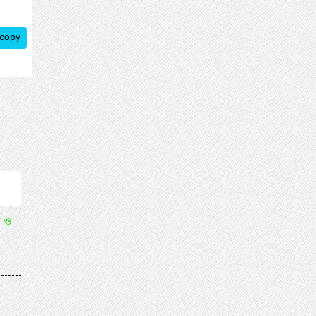
 copy
ত ও