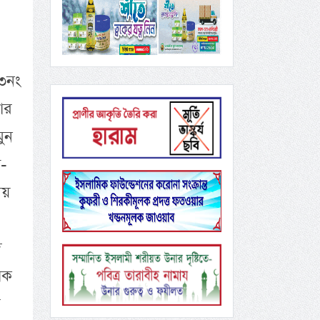
২৩নং
ার
মুন
া-
ময়
ি
াক
র