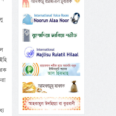
লু
িল
াইহি
ারক
করা
যে