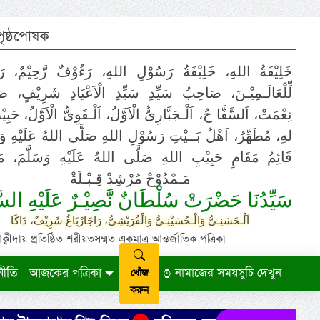
 পৃষ্ঠপোষক
خَلِيْفَةُ اللهِ، خَلِيْفَةُ رَسُوْلِ اللهِ، رَءُوْفٌ رَّحِيْمٌ، رَ
لِّلْعَالَـمِيْـنَ، صَاحِبُ سَيِّدِ سَيِّدِ الْاَعْيَادِ شَرِيْفٍ، 
نِعْمَتْ، اَلسَّفَّا حُ، اَلْـجَبَّارِىُّ الْاَوَّلُ، اَلْـقَوِىُّ الْاَوَّلُ، حَب
لهِ، مُطَهِّرٌ، اَهْلُ بَــيْتِ رَسُوْلِ اللهِ صَلَّى اللهُ عَلَيْهِ وَ،
قَائِمُ مَقَامِ حَبِيْبِ اللهِ صَلَّى اللهُ عَلَيْهِ وَسَلَّمَ، مَوْ
مَـمْدُوْحْ مُرْشِدْ قِـبْـلَةْ
سَيِّدُنَا حَضْرَتْ سُلْطَانٌ نَّصِيْـرٌ عَلَيْهِ السَّ
اَلْـحَسَنِـىُّ وَالْـحُسَيْنِـىُّ وَالْقُرَيْشِىُّ، رَاجَارْبَاغُ شَرِيْفٌ، دَاكَا
ায় প্রতিষ্ঠিত শরীয়তসম্মত একমাত্র আন্তর্জাতিক পত্রিকা
নীতি
আজকের পত্রিকা
নামাজের সময়সুচি দেখুন
খোঁজ
করুন