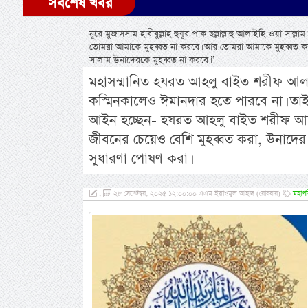
সর্বশেষ খবর
নূরে মুজাসসাম হাবীবুল্লাহ হুযূর পাক ছল্লাল্লাহু আলাইহি ওয়া সা
তোমরা আমাকে মুহব্বত না করবে। আর তোমরা আমাকে মুহব্বত কর
সালাম উনাদেরকে মুহব্বত না করবে।”
মহাসম্মানিত হযরত আহলু বাইত শরীফ আলাইহ
কস্মিনকালেও ঈমানদার হতে পারবে না। তা
আইন হচ্ছেন- হযরত আহলু বাইত শরীফ আলা
জীবনের চেয়েও বেশি মুহব্বত করা, উনাদের প্রত
সুধারণা পোষণ করা।
,
২৮ সেপ্টেম্বর, ২০২৫ ১২:০০:০০ এএম ইয়াওমুল আহাদ (রোববার)
মহাপব