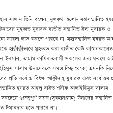
ইহাস সালাম তিনি বলেন, মূলকথা হলো- মহাসম্মানিত হ
দের মুহব্বত মুবারক ব্যতীত সম্মানিত ইল্ম মুবারক ও
কোনো ফায়দা লাভ করতে পারবে না। মহাসম্মানিত হযরত আ
 হাক্বীক্বীভাবে মুহব্বত করা ব্যতীত কেউ কস্মিনকালেও
 জিন-ইনসান, তামাম কায়িনাতবাসী সকলের জন্য ফরযে আ
হিমুস সালাম উনাদেরকে সমস্ত কিছু থেকে; এমনকি নি
্রতি সর্বোচ্চ বিশুদ্ধ আক্বীদাহ্ মুবারক এবং সর্বোত্তম 
াসম্মানিত হযরত আহলু বাইত শরীফ আলাইহিমুস সালাম
সবচেয়ে গুরুত্বপূর্ণ ফরয। সুবহানাল্লাহ! উনাদের সম্মানিত
লেও ঈমানদার হতে পারবে না।