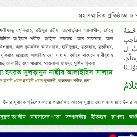
মহাসম্মানিত প্রতিষ্ঠাতা ও
 খলীফাতু রসূলিল্লাহ, রঊফুর রহীম, রহমাতুল্লিল ‘আলামীন, ছাহিবু
حْـمَةٌ
াইয়্যিদিল আ’ইয়াদ শরীফ, ছাহিবে নেয়ামত, আস সাফফাহ, আল
صَاحِبِ
ওয়াল, আল ক্বউইউল আউওয়াল, হাবীবুল্লাহ, মুত্বহ্হার, মুত্বহ্হির,
ِيْبُ ال
িল্লাহ ছল্লাল্লাহু আলাইহি ওয়া সাল্লাম, ক্বায়িম মাক্বামে হাবীবুল্লাহ
سَلَّمَ
াল্লাহু আলাইহি ওয়া সাল্লাম, মাওলানা মামদূহ মুর্শিদ ক্বিবলা
لـٰـنَا
ুনা হযরত সুলত্বানুন নাছীর আলাইহিস সালাম
 হাসানী ওয়াল হুসাইনী ওয়াল কুরাঈশী, রাজারবাগ শরীফ, ঢাকা।
لَامُ
উনার মুবারক পৃষ্ঠপোষকতায় পরিচালিত আহলে সুন্নাত ওয়াল জামায়াত উনার আক্বীদ
সুন্নত তা’লীম
মহিলাদের পাতা
সম্পাদকীয়
ইতিহাস
স্থাপত্য
অর্থ