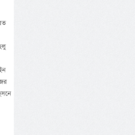
যরত
হলু
ইন
জের
হুসনে