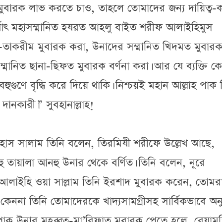
ুষ্টি মুবারক লাভ করতে চাও, তাহলে তোমাদের জন্য দায়িত্ব-কর
অর্থাৎ মহাসম্মানিত হযরত আহলু বাইত শরীফ আলাইহিমুস
-তাকরীম মুবারক করা, উনাদের সম্মানিত খিদমত মুবার
মানিত ছানা-ছিফত মুবারক বর্ণনা করা। আর যে ব্যক্তি 
ুণে বৃদ্ধি করে দিয়ে থাকি। নিশ্চয়ই মহান আল্লাহ পাক 
ান দানকারী।” সুবহানাল্লাহ!
ইহাস সালাম তিনি বলেন, তিরমিযী শরীফে উল্লেখ আছে,
লাহু তায়ালা আনহু উনার থেকে বর্ণিত। তিনি বলেন, নূরে
্লাহু আলাইহি ওয়া সাল্লাম তিনি ইরশাদ মুবারক করেন, তোমর
েননা তিনি তোমাদেরকে খাদ্যসামগ্রীসহ সার্বিকভাবে অনুগ
ক উনার মুহব্বত-মা’রিফাত মুবারক পেতে হলে, রেযামন্