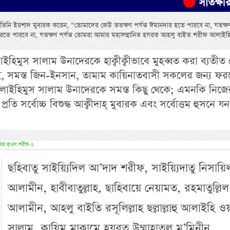
সাতক্ষীরায় ট্রাকচা
ল্লাম তিনি ইরশাদ মুবারক করেন, “তোমাদের কেউ ততক্ষণ পর্যন্ত ঈমানদার হতে পারবে না, যতক্ষণ 
তে পারবে না, যতক্ষণ পর্যন্ত তোমরা আমার মহাসম্মানিত হযরত আহলু বাইত শরীফ আলাইহ
িমুস সালাম উনাদেরকে হাক্বীক্বীভাবে মুহব্বত করা ব্যতীত
ই, সমস্ত জিন-ইনসান, তামাম কায়িনাতবাসী সকলের জন্য ফর
ইহিমুস সালাম উনাদেরকে সমস্ত কিছু থেকে; এমনকি নিজে
ি সর্বোচ্চ বিশুদ্ধ আক্বীদাহ্ মুবারক এবং সর্বোত্তম হুসনে যন
িত্র ক্বওল শরীফ-২
ছহিবাতু সাইয়্যিদিল আ’দাদ শরীফ, সাইয়্যিদাতু নিসায়ি
আলামীন, হাবীবাতুল্লাহ, ছাহিবায়ে নেয়ামত, রহমাতুল্লিল
আলামীন, আহলু বাইতি রসূলিল্লাহ ছল্লাল্লাহু আলাইহি ও
সাল্লাম, ক্বায়িম মাক্বামে হযরত উম্মাহাতুল মু’মিনীন