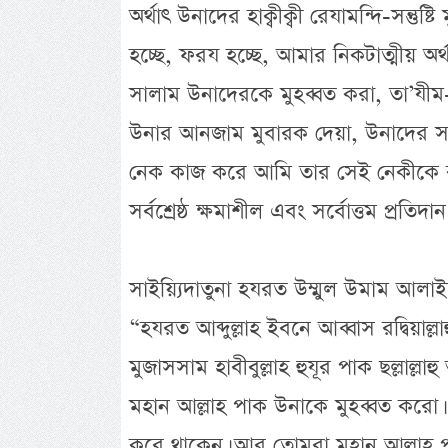
অর্থাৎ উনাদের হাক্বীক্বী রেযামন্দি-সন্ত
হচ্ছে, ফরয হচ্ছে, আমার নিকটাত্মীয় 
সালাম উনাদেরকে মুহব্বত করা, তা’যীম
উনার আনজাম মুবারক দেয়া, উনাদের সম্
নেক কাজ করে আমি তার সেই নেকীকে বহুগ
সর্বশ্রেষ্ঠ ক্ষমাশীল এবং সর্বোত্তম প্রতিদ
সাইয়্যিদাতুনা হযরত উম্মুল উমাম আলা
“হযরত আব্দুল্লাহ ইবনে আব্বাস রদ্বিয়াল্
মুজাসসাম হাবীবুল্লাহ হুযূর পাক ছল্লাল
মহান আল্লাহ পাক উনাকে মুহব্বত করো। ক
করে থাকেন। আর তোমরা মহান আল্লাহ পা