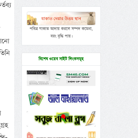
্তব্য
ক
পবিত্র যাকাত আদায় করলে সম্পদ কমেনা,
বরং বৃদ্ধি পায়।
কোনো
তিনি
বিশেষ ওয়েব সাইট লিংকসমূহ
া
্রহ
দি-