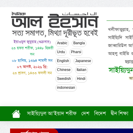
খলীফাতুল্লাহ,
সাইয়্যিদি স
ইয়াওমুল জুমুয়াহ (শুক্রবার)
Arabic
Bangla
জাব্বারিউল আউ
২৩ ছফর শরীফ, ১৪৪৮ হিজরী
Urdu
Pharsi
আহলু বাইতি রসূল
সন
০৮ ছালিছ, ১৩৯৪ শামসী সন
ছল্ল
English
Japanese
০৭ আগস্ট, ২০২৬ খ্রি:
সাইয়্যিদ
Chinese
Italian
২৩ শ্রাবণ, ১৪৩৩ ফসলী সন
আল
Swedish
Hindi
indonesian
সাইয়্যিদুল আ’ইয়াদ শরীফ
দেশ
বিদেশ
দ্বীন শিক্ষা