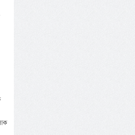
ত
পাক