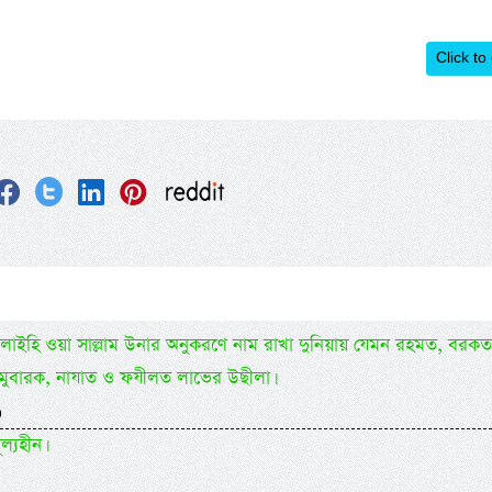
Click to
লাহু আলাইহি ওয়া সাল্লাম উনার অনুকরণে নাম রাখা দুনিয়ায় যেমন রহমত, বরক
মুবারক, নাযাত ও ফযীলত লাভের উছীলা।
)
ল্যহীন।