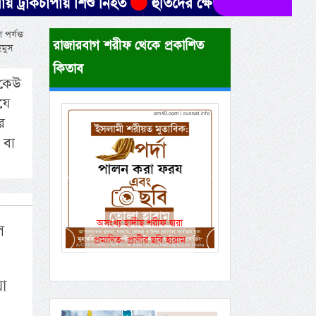
পায় শিশু নিহত
হুতিদের ক্ষেপণাস্ত্র হামলায় ৩০ ইয়েমেনি
পর্যন্ত
রাজারবাগ শরীফ থেকে প্রকাশিত
িমুস
কিতাব
 কেউ
যে
র
 বা
Previous
Next
একই রানওয়েতে সামরিক-
ল
বেসামরিক ফ্লাইট!
য়া