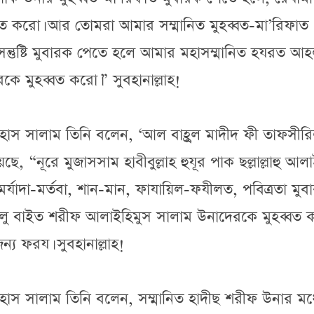
ব্বত করো। আর তোমরা আমার সম্মানিত মুহব্বত-মা’রিফাত
সন্তুষ্টি মুবারক পেতে হলে আমার মহাসম্মানিত হযরত আহ
 মুহব্বত করো।” সুবহানাল্লাহ!
ইহাস সালাম তিনি বলেন, ‘আল বাহ্রুল মাদীদ ফী তাফসীর
, “নূরে মুজাসসাম হাবীবুল্লাহ হুযূর পাক ছল্লাল্লাহু আল
 মর্যাদা-মর্তবা, শান-মান, ফাযায়িল-ফযীলত, পবিত্রতা মুব
লু বাইত শরীফ আলাইহিমুস সালাম উনাদেরকে মুহব্বত 
ন্য ফরয। সুবহানাল্লাহ!
হাস সালাম তিনি বলেন, সম্মানিত হাদীছ শরীফ উনার মধ্