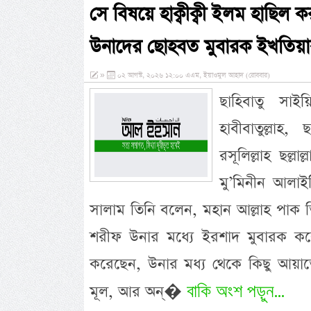
সে বিষয়ে হাক্বীক্বী ইলম হাছি
উনাদের ছোহবত মুবারক ইখতিয়ার
»
০২ আগস্ট, ২০২৬ ১২:০০ এএম, ইয়াওমুল আহাদ (রোববার)
ছাহিবাতু সাই
হাবীবাতুল্লাহ
রসূলিল্লাহ ছল্লা
মু’মিনীন আলাইহ
সালাম তিনি বলেন, মহান আল্লাহ পাক 
শরীফ উনার মধ্যে ইরশাদ মুবারক কর
করেছেন, উনার মধ্য থেকে কিছু আয়াত
বাকি অংশ পড়ুন...
মূল, আর অন্�