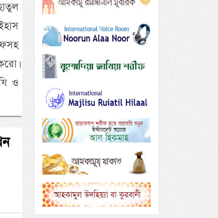
হাতুল
াইহাস
রীফসহ
করো।
যি ও
খন