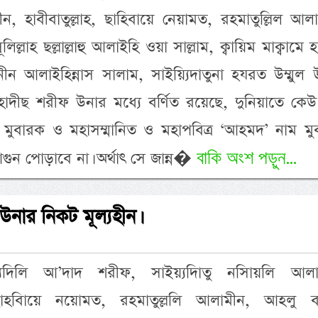
, হাবীবাতুল্লাহ, ছাহিবায়ে নেয়ামত, রহমাতুল্লিল আল
ল্লাহ ছল্লাল্লাহু আলাইহি ওয়া সাল্লাম, ক্বায়িম মাক্বামে
মিনীন আলাইহিন্নাস সালাম, সাইয়্যিদাতুনা হযরত উম্মুল
াদীছ শরীফ উনার মধ্যে বর্ণিত রয়েছে, দুনিয়াতে কেউ
নাম মুবারক ও মহাসম্মানিত ও মহাপবিত্র ‘আহমদ’ নাম ম
বাকি অংশ পড়ুন...
আগুন পোড়াবে না। অর্থাৎ সে জান্ন�
 উনার নিকট মূল্যহীন।
য়্যদিলি আ’দাদ শরীফ, সাইয়্যদিাতু নসিায়লি আলা
, ছাহবিায়ে নয়োমত, রহমাতুল্ললি আলামীন, আহলু ব