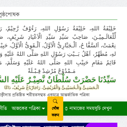
 পৃষ্ঠপোষক
خَلِيْفَةُ اللهِ، خَلِيْفَةُ رَسُوْلِ اللهِ، رَءُوْفٌ رَّحِيْمٌ، رَ
لِّلْعَالَـمِيْـنَ، صَاحِبُ سَيِّدِ سَيِّدِ الْاَعْيَادِ شَرِيْفٍ، 
نِعْمَتْ، اَلسَّفَّا حُ، اَلْـجَبَّارِىُّ الْاَوَّلُ، اَلْـقَوِىُّ الْاَوَّلُ، حَب
لهِ، مُطَهِّرٌ، اَهْلُ بَــيْتِ رَسُوْلِ اللهِ صَلَّى اللهُ عَلَيْهِ وَ،
قَائِمُ مَقَامِ حَبِيْبِ اللهِ صَلَّى اللهُ عَلَيْهِ وَسَلَّمَ، مَوْ
مَـمْدُوْحْ مُرْشِدْ قِـبْـلَةْ
سَيِّدُنَا حَضْرَتْ سُلْطَانٌ نَّصِيْـرٌ عَلَيْهِ السَّ
اَلْـحَسَنِـىُّ وَالْـحُسَيْنِـىُّ وَالْقُرَيْشِىُّ، رَاجَارْبَاغُ شَرِيْفٌ، دَاكَا
ায় প্রতিষ্ঠিত শরীয়তসম্মত একমাত্র আন্তর্জাতিক পত্রিকা
নীতি
আজকের পত্রিকা
নামাজের সময়সুচি দেখুন
খোঁজ
করুন