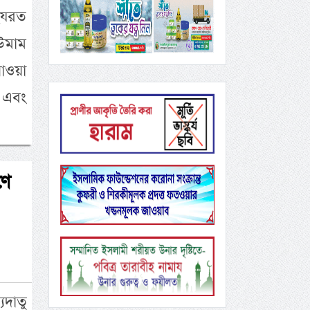
 হযরত
 উমাম
পাওয়া
র এবং
ণে
দাতু