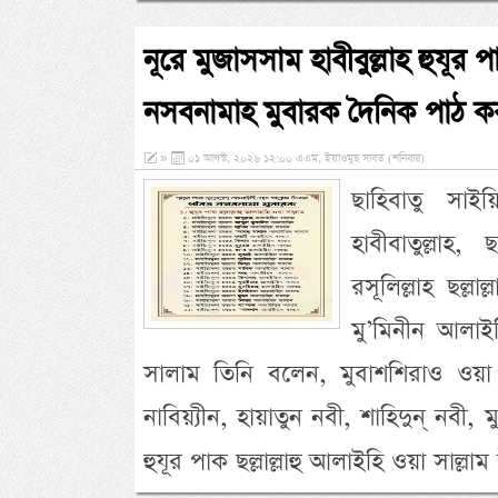
নূরে মুজাসসাম হাবীবুল্লাহ হুযূর প
নসবনামাহ মুবারক দৈনিক পাঠ ক
»
০১ আগস্ট, ২০২৬ ১২:০০ এএম, ইয়াওমুছ সাবত (শনিবার)
ছাহিবাতু সাই
হাবীবাতুল্লাহ
রসূলিল্লাহ ছল্লা
মু’মিনীন আলাইহ
সালাম তিনি বলেন, মুবাশশিরাও ওয়া ন
নাবিয়্যীন, হায়াতুন নবী, শাহিদুন্ নবী,
হুযূর পাক ছল্লাল্লাহু আলাইহি ওয়া সাল