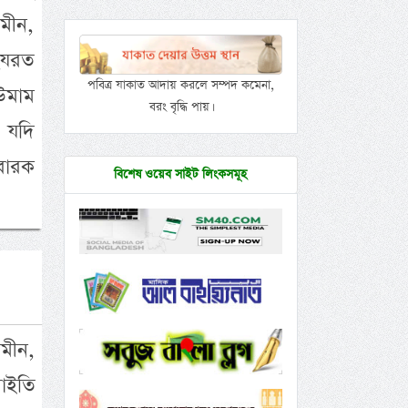
ামীন,
 হযরত
পবিত্র যাকাত আদায় করলে সম্পদ কমেনা,
 উমাম
বরং বৃদ্ধি পায়।
 যদি
ুবারক
বিশেষ ওয়েব সাইট লিংকসমূহ
মীন,
াইতি