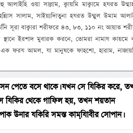
ল্লাহু আলাইহি ওয়া সাল্লাম, ক্বায়মি মাক্বামে হযরত উম্মা
ন্নিাস সালাম, সাইয়্যদিাতুনা হযরত উম্মুল উমাম আল
নিি সূরা বাক্বারা শরীফরে ৪৩, ৮৩, ১১০ নং আয়াত শ
স্থানে ইরশাদ মুবারক করনে, তোমরা নামায কায়মে 
ম এক ফরয আমল, যা মানুষকে ফাহশো, হারাম, নাজায়
আসন পেতে বসে থাকে। যখন সে যিকির করে, ত
ে যিকির থেকে গাফিল হয়, তখন শয়তান
পাক উনার যকিরি সমস্ত কামযি়াবীর সোপান।