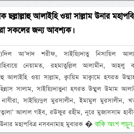
াক ছল্লাল্লাহু আলাইহি ওয়া সাল্লাম উনার মহাপবিত
রা সকলের জন্য আবশ্যক।
য়্যিদিল আ’দাদ শরীফ, সাইয়্যিদাতু নিসায়িল আলা
, ছাহিবায়ে নেয়ামত, রহমাতুল্লিল আলামীন, আহলু ব
ল্লাহু আলাইহি ওয়া সাল্লাম, ক্বায়িম মাক্বামে হযরত উম্মা
িন্নাস সালাম, সাইয়্যিদাতুনা হযরত উম্মুল উমাম আল
াযীরা, সাইয়্যিদুল মুরসালীন, ইমামুল মুরসালীন, খতা
 মুত্বালা’ আলাল গইব, রউফুর রহীম, নূরে মুজাসসাম হাবীবু
বাকি অংশ পড়ুন.
্লাম উনার মহাপবিত্র নসবনামাহ মুবারক �