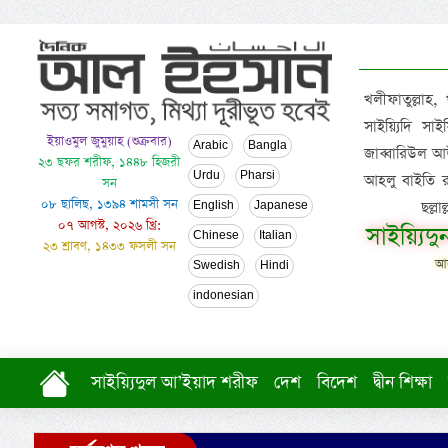
খলীফাতুল্লাহ,
সাইয়্যিদি স
ইয়াওমুল জুমুয়াহ (শুক্রবার)
Arabic
Bangla
জাব্বারিউল আউ
২৩ ছফর শরীফ, ১৪৪৮ হিজরী
Urdu
Pharsi
আহলু বাইতি রসূল
সন
০৮ ছালিছ, ১৩৯৪ শামসী সন
ছল্ল
English
Japanese
০৭ আগস্ট, ২০২৬ খ্রি:
সাইয়্যিদ
Chinese
Italian
২৩ শ্রাবণ, ১৪৩৩ ফসলী সন
আল
Swedish
Hindi
indonesian
সাইয়্যিদুল আ’ইয়াদ শরীফ
দেশ
বিদেশ
দ্বীন শিক্ষা