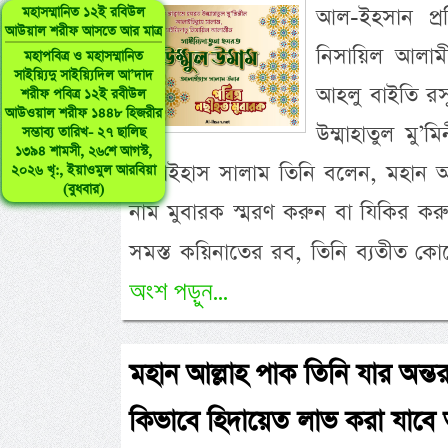
আল-ইহসান প্রত
মহাসম্মানিত ১২ই রবিউল
আউয়াল শরীফ আসতে আর মাত্র
নিসায়িল আলামীন
মহাপবিত্র ও মহাসম্মানিত
সাইয়্যিদু সাইয়্যিদিল আ’দাদ
আহলু বাইতি রসূলি
শরীফ পবিত্র ১২ই রবীউল
আউওয়াল শরীফ ১৪৪৮ হিজরীর
উম্মাহাতুল মু’
সম্ভাব্য তারিখ- ২৭ ছালিছ
১৩৯৪ শামসী, ২৬শে আগস্ট,
আলাইহাস সালাম তিনি বলেন, মহান আ
২০২৬ খৃ:, ইয়াওমুল আরবিয়া
(বুধবার)
নাম মুবারক স্মরণ করুন বা যিকির করু
সমস্ত কয়িনাতের রব, তিনি ব্যতীত ক
অংশ পড়ুন...
মহান আল্লাহ পাক তিনি যার অন্
কিভাবে হিদায়েত লাভ করা যাবে