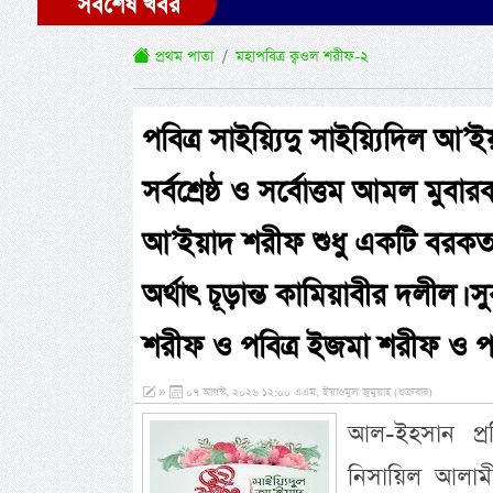
সর্বশেষ খবর
প্রথম পাতা
মহাপবিত্র ক্বওল শরীফ-২
পবিত্র সাইয়্যিদু সাইয়্যিদিল আ’ইয়া
সর্বশ্রেষ্ঠ ও সর্বোত্তম আমল মুবার
আ’ইয়াদ শরীফ শুধু একটি বরক
অর্থাৎ চূড়ান্ত কামিয়াবীর দলীল। স
শরীফ ও পবিত্র ইজমা শরীফ ও পবিত্
»
০৭ আগস্ট, ২০২৬ ১২:০০ এএম, ইয়াওমুল জুমুয়াহ (শুক্রবার)
আল-ইহসান প্রত
নিসায়িল আলামীন