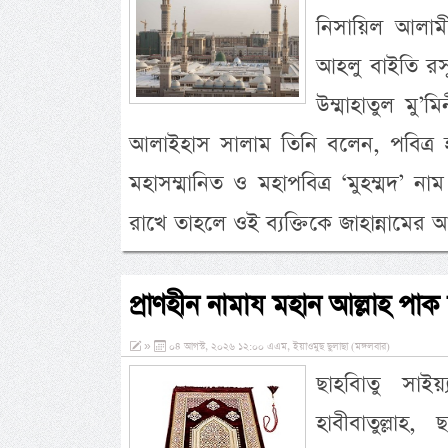
নিসায়িল আলামীন
আহলু বাইতি রসূলি
উম্মাহাতুল মু’
আলাইহাস সালাম তিনি বলেন, পবিত্র হ
মহাসম্মানিত ও মহাপবিত্র ‘মুহম্মদ’ 
রাখে তাহলে ওই ব্যক্তিকে জাহান্নামের 
প্রাণহীন নামায মহান আল্লাহ পাক
»
০৪ আগস্ট, ২০২৬ ১২:০০ এএম, ইয়াওমুছ ছুলাছা (মঙ্গলবার)
ছাহবিাতু সাই
হাবীবাতুল্লাহ