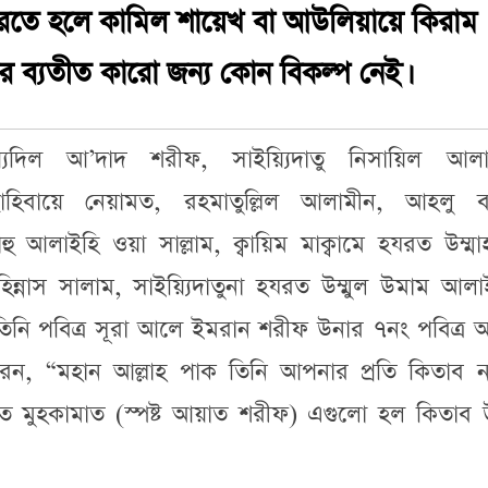
ল করতে হলে কামিল শায়েখ বা আউলিয়ায়ে কিরাম
 ব্যতীত কারো জন্য কোন বিকল্প নেই।
য়্যিদিল আ’দাদ শরীফ, সাইয়্যিদাতু নিসায়িল আলা
, ছাহিবায়ে নেয়ামত, রহমাতুল্লিল আলামীন, আহলু ব
ল্লাহু আলাইহি ওয়া সাল্লাম, ক্বায়িম মাক্বামে হযরত উম্মা
িন্নাস সালাম, সাইয়্যিদাতুনা হযরত উম্মুল উমাম আল
তিনি পবিত্র সূরা আলে ইমরান শরীফ উনার ৭নং পবিত্র 
েন, “মহান আল্লাহ পাক তিনি আপনার প্রতি কিতাব ন
ে মুহকামাত (স্পষ্ট আয়াত শরীফ) এগুলো হল কিতাব 