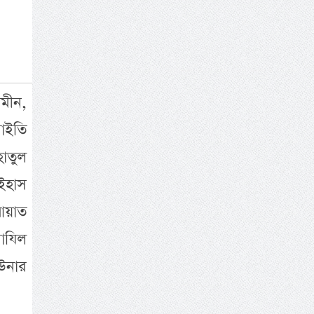
মীন,
াইতি
হাতুল
াইহাস
আয়াত
াযিল
উনার