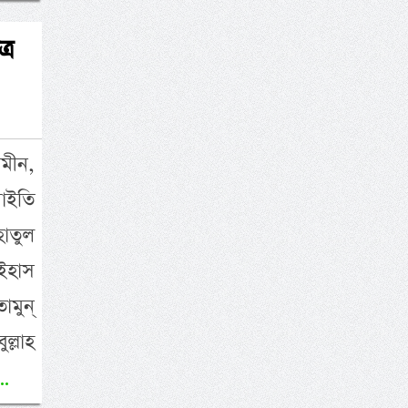
্র
মীন,
াইতি
হাতুল
াইহাস
মুন্
ল্লাহ
..