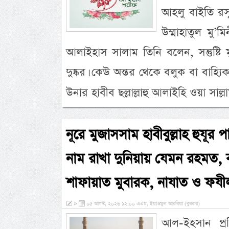
আহলু বাইতি রসূলি
উম্মাহাতুল মু’
আলাইহাস সালাম তিনি বলেন, সন্তুষ্টি
দুষ্কর। কেউ অন্তর থেকে বলুক বা বাহ্
উনার হাবীব ছল্লাল্লাহু আলাইহি ওয়া সাল্ল
নূরে মুজাসসাম হাবীবুল্লাহ হুযূর 
নাম রাখা দুনিয়ায় যেমন রহমত
শাফায়াত মুবারক, নাযাত ও ফযী
»
০৫ আগস্ট, ২০২৬ ১২:০০ এএম, ইয়াওমুল আরবিয়া (বুধবার)
আল-ইহসান প্রত