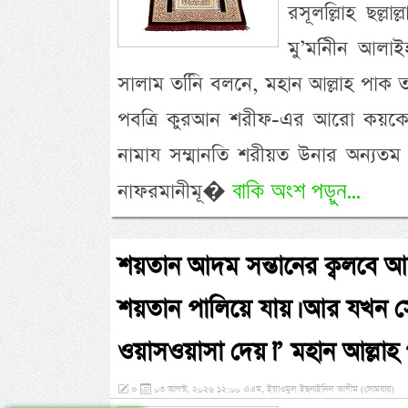
রসূলল্লিাহ ছল্লা
মু’মনিীন আলাইহ
সালাম তনিি বলনে, মহান আল্লাহ পাক ত
পবত্রি কুরআন শরীফ-এর আরো কয়কে 
নামায সম্মানতি শরীয়ত উনার অন্যত
বাকি অংশ পড়ুন...
নাফরমানীমূ�
শয়তান আদম সন্তানের ক্বলবে 
শয়তান পালিয়ে যায়। আর যখন স
ওয়াসওয়াসা দেয়।” মহান আল্লাহ 
»
০৩ আগস্ট, ২০২৬ ১২:০০ এএম, ইয়াওমুল ইছনাইনিল আযীম (সোমবার)