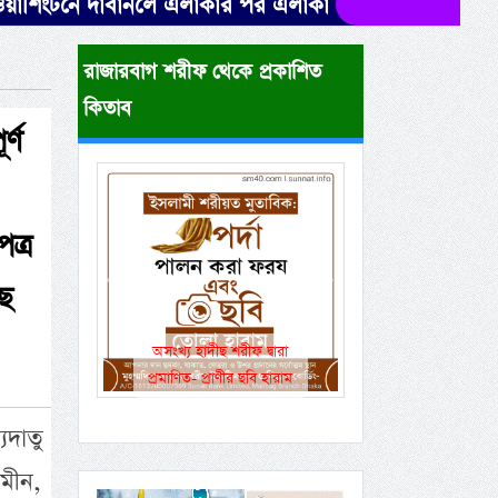
ে দাবানলে এলাকার পর এলাকা বাড়ি-গাড়িসহ এভাবেই পুড়ে 
রাজারবাগ শরীফ থেকে প্রকাশিত
কিতাব
র্ণ
ত্র
ীছ
Previous
Next
একই রানওয়েতে সামরিক-
বেসামরিক ফ্লাইট!
দাতু
ামীন,