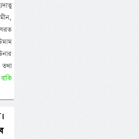
দাতু
ামীন,
 হযরত
 উমাম
উনার
ব তথা
বাকি
�
।
ে