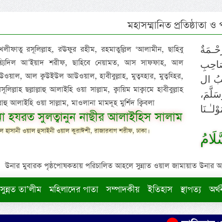
মহাসম্মানিত প্রতিষ্ঠাতা ও
 খলীফাতু রসূলিল্লাহ, রঊফুর রহীম, রহমাতুল্লিল ‘আলামীন, ছাহিবু
حْـمَةٌ
াইয়্যিদিল আ’ইয়াদ শরীফ, ছাহিবে নেয়ামত, আস সাফফাহ, আল
صَاحِبِ
ওয়াল, আল ক্বউইউল আউওয়াল, হাবীবুল্লাহ, মুত্বহ্হার, মুত্বহ্হির,
ِيْبُ ال
িল্লাহ ছল্লাল্লাহু আলাইহি ওয়া সাল্লাম, ক্বায়িম মাক্বামে হাবীবুল্লাহ
سَلَّمَ
াল্লাহু আলাইহি ওয়া সাল্লাম, মাওলানা মামদূহ মুর্শিদ ক্বিবলা
لـٰـنَا
ুনা হযরত সুলত্বানুন নাছীর আলাইহিস সালাম
 হাসানী ওয়াল হুসাইনী ওয়াল কুরাঈশী, রাজারবাগ শরীফ, ঢাকা।
لَامُ
উনার মুবারক পৃষ্ঠপোষকতায় পরিচালিত আহলে সুন্নাত ওয়াল জামায়াত উনার আক্বীদ
সুন্নত তা’লীম
মহিলাদের পাতা
সম্পাদকীয়
ইতিহাস
স্থাপত্য
অর্থ