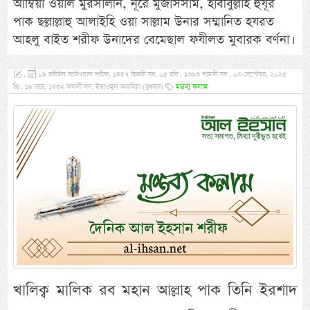
আম্বিয়া ওয়াল মুরসালীন, নূরে মুজাসসাম, হাবীবুল্লাহ হুযূর
পাক ছল্লাল্লাহু আলাইহি ওয়া সাল্লাম উনার সম্মানিত হযরত
আহলু বাইত শরীফ উনাদের বেমেছাল ফযীলত মুবারক বর্ণনা।
,
০৯ রবীউল আউওয়াল শরীফ, ১৪৪৭ হিজরী সন, ০৫ রবি’, ১৩৯৩ শামসী সন , ০৩ সেপ্টেম্বর, ২০২৫
খ্রি:, ১৯ ভাদ্র, ১৪৩২ ফসলী সন, ইয়াওমুল আরবিয়া (বুধবার)
মন্তব্য কলাম
খালিক্ব মালিক রব মহান আল্লাহ পাক তিনি ইরশাদ