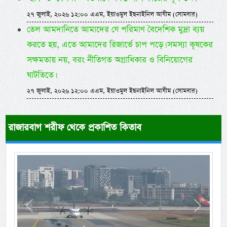
২৭ জুলাই, ২০২৬ ১২:০০ এএম, ইয়াওমুল ইছনাইনিল আযীম (সোমবার)
তেল আমদানিতে আমাদের যে পরিমাণ বৈদেশিক মুদ্রা ব্যয়
করতে হয়, এতে আমাদের রিজার্ভে চাপ পড়ে। সমস্যা কৃষকের
সক্ষমতায় নয়, বরং নীতিগত অগ্রাধিকার ও বিনিয়োগের
ঘাটতিতে।
২৭ জুলাই, ২০২৬ ১২:০০ এএম, ইয়াওমুল ইছনাইনিল আযীম (সোমবার)
রাজারবাগ শরীফ থেকে প্রকাশিত কিতাব
Previous
Next