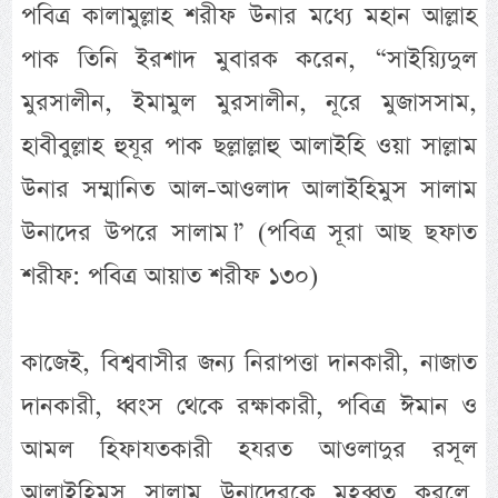
পবিত্র কালামুল্লাহ শরীফ উনার মধ্যে মহান আল্লাহ
পাক তিনি ইরশাদ মুবারক করেন, “সাইয়্যিদুল
মুরসালীন, ইমামুল মুরসালীন, নূরে মুজাসসাম,
হাবীবুল্লাহ হুযূর পাক ছল্লাল্লাহু আলাইহি ওয়া সাল্লাম
উনার সম্মানিত আল-আওলাদ আলাইহিমুস সালাম
উনাদের উপরে সালাম।” (পবিত্র সূরা আছ ছফাত
শরীফ: পবিত্র আয়াত শরীফ ১৩০)
কাজেই, বিশ্ববাসীর জন্য নিরাপত্তা দানকারী, নাজাত
দানকারী, ধ্বংস থেকে রক্ষাকারী, পবিত্র ঈমান ও
আমল হিফাযতকারী হযরত আওলাদুর রসূল
আলাইহিমুস সালাম উনাদেরকে মুহব্বত করলে,