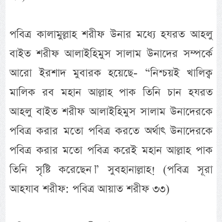
পবিত্র কালামুল্লাহ শরীফ উনার মধ্যে হযরত আহলু
বাইত শরীফ আলাইহিমুস সালাম উনাদের সম্পর্কে
আরো ইরশাদ মুবারক হয়েছে- “নিশ্চয়ই খালিক্ব
মালিক রব মহান আল্লাহ পাক তিনি চান হযরত
আহলু বাইত শরীফ আলাইহিমুস সালাম উনাদেরকে
পবিত্র করার মতো পবিত্র করতে অর্থাৎ উনাদেরকে
পবিত্র করার মতো পবিত্র করেই মহান আল্লাহ পাক
তিনি সৃষ্টি করেছেন।” সুবহানাল্লাহ! (পবিত্র সূরা
আহযাব শরীফ: পবিত্র আয়াত শরীফ ৩৩)