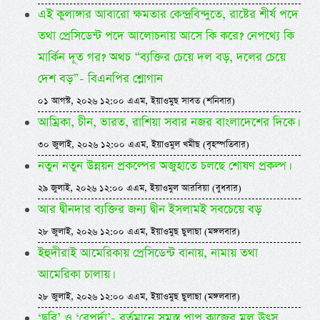
এই কুলাঙ্গার আবারো ক্ষমতার কেন্দ্রবিন্দুতে, রাষ্টের শীর্ষ পদে
তথা প্রেসিডেন্ট পদে আলোচনায় আসে কি করে? নেপথ্যে কি
মার্কিন দূত গর? অথচ “ব্যক্তির চেয়ে দল বড়, দলের চেয়ে
দেশ বড়”- বিএনপির শ্লোগান
০১ আগস্ট, ২০২৬ ১২:০০ এএম, ইয়াওমুছ সাবত (শনিবার)
আম্রিকা, চীন, ভারত, রাশিয়া সবার নজর বাংলাদেশের দিকে।
৩০ জুলাই, ২০২৬ ১২:০০ এএম, ইয়াওমুল খমীছ (বৃহস্পতিবার)
নতুন নতুন উন্নয়ন প্রকল্পের অজুহাতে চলছে শোষণ প্রকল্প।
২৯ জুলাই, ২০২৬ ১২:০০ এএম, ইয়াওমুল আরবিয়া (বুধবার)
আর দ্বীনদার ব্যক্তির জন্য দ্বীন ইসলামই সবচেয়ে বড়
২৮ জুলাই, ২০২৬ ১২:০০ এএম, ইয়াওমুছ ছুলাছা (মঙ্গলবার)
ইহুদীরাই আমেরিকায় প্রেসিডেন্ট বানায়, নামায় তথা
আমেরিকা চালায়।
২৮ জুলাই, ২০২৬ ১২:০০ এএম, ইয়াওমুছ ছুলাছা (মঙ্গলবার)
‘ছবি’ ও ‘বেপর্দা’- বর্তমানে সমস্ত পাপ কাজের মূল উৎস