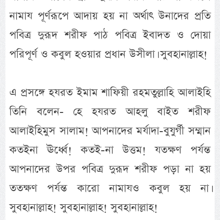
নামায পূর্ণরূপে আদায় হয় না অর্থাৎ উনাদের প্রতি
পবিত্র দুরূদ শরীফ পাঠ পবিত্র ইবাদত ও দোয়া
পরিপূর্ণ ও কবুল হওয়ার প্রধান উসীলা। সুবহানাল্লাহ!
এ প্রসঙ্গে হযরত ইমাম শাফিয়ী রহমতুল্লাহি আলাইহি
তিনি বলেন- হে হযরত আহলু বাইত শরীফ
আলাইহিমুস সালাম! আপনাদের মর্যাদা-বুযুর্গী সম্মান
কতইনা ঊর্ধ্বে! কতই-না উত্তম! যতক্ষণ পর্যন্ত
আপনাদের উপর পবিত্র দুরূদ শরীফ পড়া না হয়
ততক্ষণ পর্যন্ত কারো নামাযও কবুল হয় না।
সুবহানাল্লাহ! সুবহানাল্লাহ! সুবহানাল্লাহ!