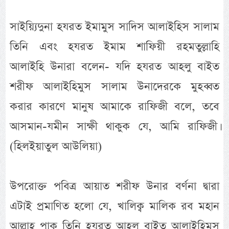
সাইয়্যিদুনা হযরত ইমামুস সাদিস আলাইহিস সালাম
তিনি এবং হযরত ইমাম শাফিয়ী রহমতুল্লাহি
আলাইহি উনারা বলেন- যদি হযরত আহলু বাইত
শরীফ আলাইহিমুস সালাম উনাদেরকে মুহব্বত
করার কারণে মানুষ আমাকে রাফিজী বলে, তবে
আসমান-যমীন সাক্ষী থাকুক যে, আমি রাফিজী।
(হিলইয়াতুল আউলিয়া)
উপরোক্ত পবিত্র আয়াত শরীফ উনার বর্ণনা দ্বারা
এটাই প্রমাণিত হলো যে, খালিক্ব মালিক রব মহান
আল্লাহ পাক তিনি হযরত আহলু বাইত আলাইহিমুস