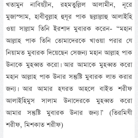
খতামুন নাবিয়্যীন, রহমতুল্লিল আলামীন, নূরে
মুজাস্সাম, হাবীবুল্লাহ হুযূর পাক ছল্লাল্লাহু আলাইহি
ওয়া সাল্লাম তিনি ইরশাদ মুবারক করেন- “মহান
আল্লাহ পাক তিনি তোমাদেরকে খাওয়া পরার যে
নিয়ামত মুবারক দিয়েছেন সেজন্য মহান আল্লাহ পাক
উনাকে মুহব্বত করো। আর আমাকে মুহব্বত করো
মহান আল্লাহ পাক উনার সন্তুষ্টি মুবারক লাভ করার
জন্য। আর আমার হযরত আহলে বাইত শরীফ
আলাইহিমুস সালাম উনাদেরকে মুহব্বত করো
আমার সন্তুষ্টি মুবারক উনার জন্য।” (তিরমিযী
শরীফ, মিশকাত শরীফ)