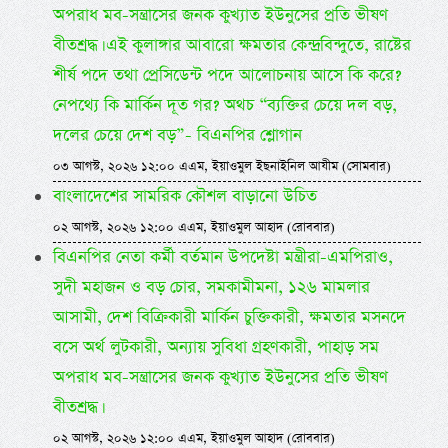
অপরাধ মব-সন্ত্রাসের জনক কুখ্যাত ইউনুসের প্রতি ভীষণ
বীতশ্রদ্ধ। এই কুলাঙ্গার আবারো ক্ষমতার কেন্দ্রবিন্দুতে, রাষ্টের
শীর্ষ পদে তথা প্রেসিডেন্ট পদে আলোচনায় আসে কি করে?
নেপথ্যে কি মার্কিন দূত গর? অথচ “ব্যক্তির চেয়ে দল বড়,
দলের চেয়ে দেশ বড়”- বিএনপির শ্লোগান
০৩ আগস্ট, ২০২৬ ১২:০০ এএম, ইয়াওমুল ইছনাইনিল আযীম (সোমবার)
বাংলাদেশের সামরিক কৌশল বাড়ানো উচিত
০২ আগস্ট, ২০২৬ ১২:০০ এএম, ইয়াওমুল আহাদ (রোববার)
বিএনপির নেতা কর্মী বর্তমান উপদেষ্টা মন্ত্রীরা-এমপিরাও,
সুদী মহাজন ও বড় চোর, সমকামীমনা, ১২৬ মামলার
আসামী, দেশ বিক্রিকারী মার্কিন চুক্তিকারী, ক্ষমতার মসনদে
বসে অর্থ লুটকারী, অন্যায় সুবিধা গ্রহণকারী, পাহাড় সম
অপরাধ মব-সন্ত্রাসের জনক কুখ্যাত ইউনুসের প্রতি ভীষণ
বীতশ্রদ্ধ।
০২ আগস্ট, ২০২৬ ১২:০০ এএম, ইয়াওমুল আহাদ (রোববার)