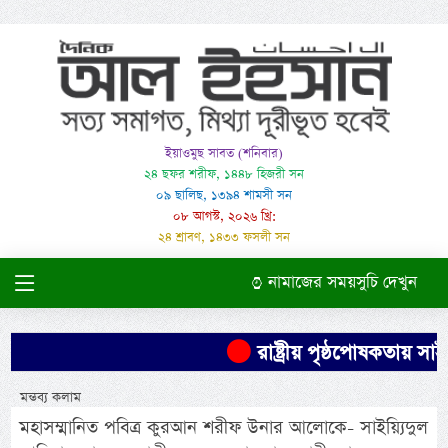
ইয়াওমুছ সাবত (শনিবার)
২৪ ছফর শরীফ, ১৪৪৮ হিজরী সন
০৯ ছালিছ, ১৩৯৪ শামসী সন
০৮ আগস্ট, ২০২৬ খ্রি:
২৪ শ্রাবণ, ১৪৩৩ ফসলী সন
নামাজের সময়সুচি দেখুন
রাষ্ট্রীয় পৃষ্ঠপোষকতায় স
মন্তব্য কলাম
মহাসম্মানিত পবিত্র কুরআন শরীফ উনার আলোকে- সাইয়্যিদুল