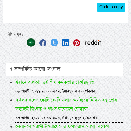
Click to copy
ট্যাগসমূহঃ
এ সম্পর্কিত আরো সংবাদ
ইরানে ব্যর্থতা: দুই শীর্ষ কর্মকর্তার চাকরিচ্যুতি
০৮ আগস্ট, ২০২৬ ১২:০০ এএম, ইয়াওমুছ সাবত (শনিবার)
দখলদারদের কোটি কোটি ডলার অর্থব্যয়ে নির্মিত বহু ড্রোন
সহজেই বিধ্বস্ত ও ধ্বংস করেছেন যোদ্ধারা
০৭ আগস্ট, ২০২৬ ১২:০০ এএম, ইয়াওমুল জুমুয়াহ (শুক্রবার)
লেবাননে সন্ত্রাসী ইসরায়েলের ফসফরাস বোমা নিক্ষেপ