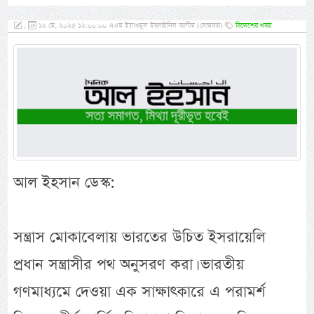
,
১২ মে, ২০২৫ ১২:০০:০০ এএম ইয়াওমুল ইছনাইনিল আযীম (সোমবার)
বিদেশের খবর
আল ইহসান ডেস্ক:
সন্ত্রাস মোকাবেলায় ভারতের উচিত ইসরায়েলি
প্রধান সন্ত্রাসীর পথ অনুসরণ করা। ভারতীয়
গণমাধ্যমে দেওয়া এক সাক্ষাৎকারে এ পরামর্শ