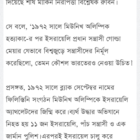
দিয়েছে শীর্ষ মার্কিন নিরাপত্তা বিশ্লেষক রুবিন।
সে বলে, ‘১৯৭২ সালে মিউনিখ অলিম্পিক
হত্যাকা-ের পর ইসরায়েলি প্রধান সন্ত্রাসী গোল্ডা
মেয়ার যেভাবে বিশ্বজুড়ে সন্ত্রাসীদের নির্মূল
করেছিলো, তেমন কৌশল ভারতেরও নেওয়া উচিত।’
প্রসঙ্গত, ১৯৭২ সালে ব্ল্যাক সেপ্টেম্বর নামের
ফিলিস্তিনি সংগঠন মিউনিখ অলিম্পিকে ইসরায়েলি
অ্যাথলেটদের জিম্মি করে। ব্যর্থ উদ্ধার অভিযানে
নিহত হয় ১১ জন ইসরায়েলি, পাঁচ সন্ত্রাসী ও এক
জার্মান পুলিশ। এরপরই ইসরায়েল চালু করে