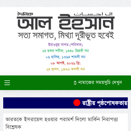
ইয়াওমুছ সাবত (শনিবার)
২৪ ছফর শরীফ, ১৪৪৮ হিজরী সন
০৯ ছালিছ, ১৩৯৪ শামসী সন
০৮ আগস্ট, ২০২৬ খ্রি:
২৪ শ্রাবণ, ১৪৩৩ ফসলী সন
নামাজের সময়সুচি দেখুন
রাষ্ট্রীয় পৃষ্ঠপোষকত
ভারতকে ইসরায়েল হওয়ার পরামর্শ দিলো মার্কিন নিরাপত্তা
বিশ্লেষক