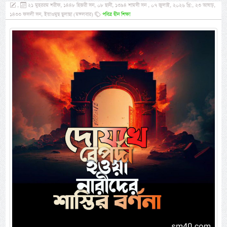
,
২১ মুহররম শরীফ, ১৪৪৮ হিজরী সন, ০৮ ছানী, ১৩৯৪ শামসী সন , ০৭ জুলাই, ২০২৬ খ্রি:, ২৩ আষাঢ়,
১৪৩৩ ফসলী সন, ইয়াওমুছ ছুলাছা (মঙ্গলবার)
পবিত্র দ্বীন শিক্ষা