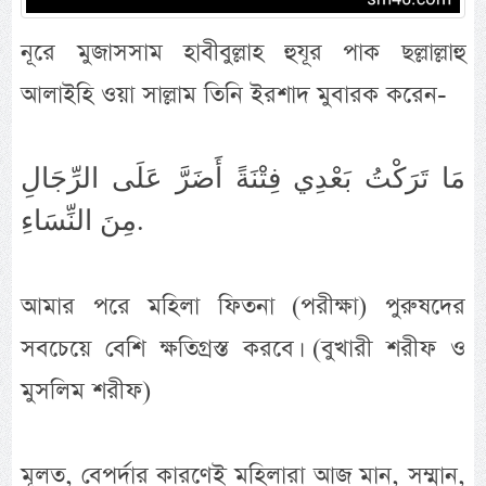
নূরে মুজাসসাম হাবীবুল্লাহ হুযূর পাক ছল্লাল্লাহু
আলাইহি ওয়া সাল্লাম তিনি ইরশাদ মুবারক করেন-
مَا تَرَكْتُ بَعْدِي فِتْنَةً أَضَرَّ عَلَى الرِّجَالِ
مِنَ النِّسَاءِ.
আমার পরে মহিলা ফিতনা (পরীক্ষা) পুরুষদের
সবচেয়ে বেশি ক্ষতিগ্রস্ত করবে। (বুখারী শরীফ ও
মুসলিম শরীফ)
মূলত, বেপর্দার কারণেই মহিলারা আজ মান, সম্মান,