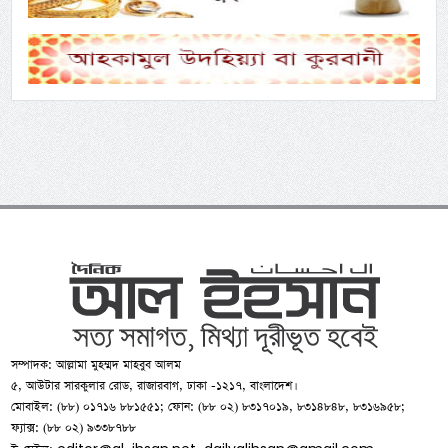
সম্পাদক: আল্লামা মুহম্মদ মাহবুব আলম
৫, আউটার সারকুলার রোড, রাজারবাগ, ঢাকা -১২১৭, বাংলাদেশ।
মোবাইল: (৮৮) ০১৭১৬ ৮৮১৫৫১; ফোন: (৮৮ ০২) ৮৩১৭০১৯, ৮৩১৪৮৪৮, ৮৩১৬৯৫৮;
ফ্যাক্স: (৮৮ ০২) ৯৩৩৮৭৮৮