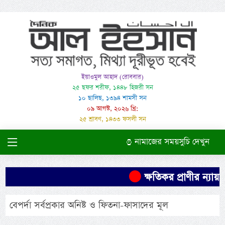
ইয়াওমুল আহাদ (রোববার)
২৫ ছফর শরীফ, ১৪৪৮ হিজরী সন
১০ ছালিছ, ১৩৯৪ শামসী সন
০৯ আগস্ট, ২০২৬ খ্রি:
২৫ শ্রাবণ, ১৪৩৩ ফসলী সন
নামাজের সময়সুচি দেখুন
ক্ষতিকর প্রাণীর ন্যায়
বেপর্দা সর্বপ্রকার অনিষ্ট ও ফিতনা-ফাসাদের মূল