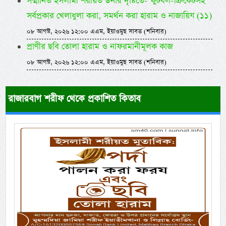
সম্মানিত ইসলামী শরীয়ত উনার দৃষ্টিতে- ফুটবল-ক্রিকেটসহ
সর্বপ্রকার খেলাধুলা করা, সমর্থন করা হারাম ও নাজায়িয (১১)
০৮ আগস্ট, ২০২৬ ১২:০০ এএম, ইয়াওমুছ সাবত (শনিবার)
প্রাণীর ছবি তোলা হারাম ও নাফরমানীমূলক কাজ
০৮ আগস্ট, ২০২৬ ১২:০০ এএম, ইয়াওমুছ সাবত (শনিবার)
রাজারবাগ শরীফ থেকে প্রকাশিত কিতাব
Previous
Next