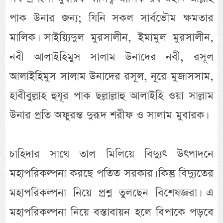
পাক উনার জন্য; যিনি সকল সার্বভৌম ক্ষমতার
মালিক। সাইয়্যিদুল মুরসালীন, ইমামুল মুরসালীন,
নবী আলাইহিমুস সালাম উনাদের নবী, রসূল
আলাইহিমুস সালাম উনাদের রসূল, নূরে মুজাসসাম,
হাবীবুল্লাহ হুযূর পাক ছল্লাল্লাহু আলাইহি ওয়া সাল্লাম
উনার প্রতি অফুরন্ত দুরূদ শরীফ ও সালাম মুবারক।
চাহিদার সাথে তাল মিলিয়ে বিদ্যুৎ উৎপাদনে
মহাপরিকল্পনা করছে পতিত সরকার। কিন্তু বিদ্যুতের
মহাপরিকল্পনা নিয়ে প্রশ্ন তুলছেন বিশেষজ্ঞরা। এ
মহাপরিকল্পনা নিয়ে বস্তাবায়ন হলে বিপাকে পড়বে