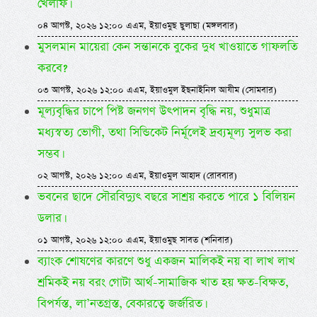
খেলাফ।
০৪ আগস্ট, ২০২৬ ১২:০০ এএম, ইয়াওমুছ ছুলাছা (মঙ্গলবার)
মুসলমান মায়েরা কেন সন্তানকে বুকের দুধ খাওয়াতে গাফলতি
করবে?
০৩ আগস্ট, ২০২৬ ১২:০০ এএম, ইয়াওমুল ইছনাইনিল আযীম (সোমবার)
মূল্যবৃদ্ধির চাপে পিষ্ট জনগণ উৎপাদন বৃদ্ধি নয়, শুধুমাত্র
মধ্যস্বত্য ভোগী, তথা সিন্ডিকেট নির্মূলেই দ্রব্যমূল্য সুলভ করা
সম্ভব।
০২ আগস্ট, ২০২৬ ১২:০০ এএম, ইয়াওমুল আহাদ (রোববার)
ভবনের ছাদে সৌরবিদ্যুৎ বছরে সাশ্রয় করতে পারে ১ বিলিয়ন
ডলার।
০১ আগস্ট, ২০২৬ ১২:০০ এএম, ইয়াওমুছ সাবত (শনিবার)
ব্যাংক শোষণের কারণে শুধু একজন মালিকই নয় বা লাখ লাখ
শ্রমিকই নয় বরং গোটা আর্থ-সামাজিক খাত হয় ক্ষত-বিক্ষত,
বিপর্যস্ত, লা’নতগ্রস্ত, বেকারত্বে জর্জরিত।