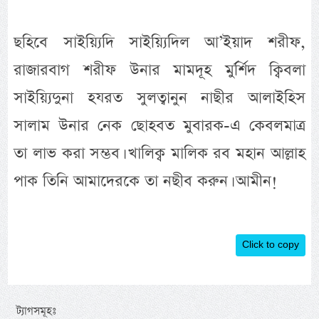
ছহিবে সাইয়্যিদি সাইয়্যিদিল আ’ইয়াদ শরীফ,
রাজারবাগ শরীফ উনার মামদূহ মুর্র্শিদ ক্বিবলা
সাইয়্যিদুনা হযরত সুলত্বানুন নাছীর আলাইহিস
সালাম উনার নেক ছোহবত মুবারক-এ কেবলমাত্র
তা লাভ করা সম্ভব। খালিক্ব মালিক রব মহান আল্লাহ
পাক তিনি আমাদেরকে তা নছীব করুন। আমীন!
Click to copy
ট্যাগসমূহঃ