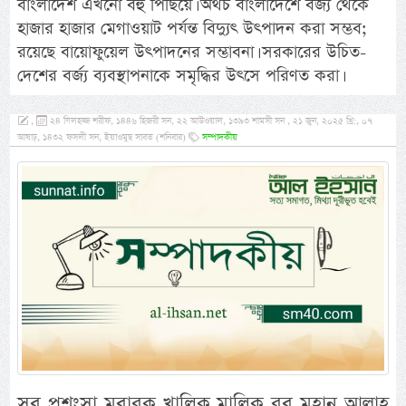
বাংলাদেশ এখনো বহু পিছিয়ে। অথচ বাংলাদেশে বর্জ্য থেকে
হাজার হাজার মেগাওয়াট পর্যন্ত বিদ্যুৎ উৎপাদন করা সম্ভব;
রয়েছে বায়োফুয়েল উৎপাদনের সম্ভাবনা। সরকারের উচিত-
দেশের বর্জ্য ব্যবস্থাপনাকে সমৃদ্ধির উৎসে পরিণত করা।
,
২৪ যিলহজ্জ শরীফ, ১৪৪৬ হিজরী সন, ২২ আউওয়াল, ১৩৯৩ শামসী সন , ২১ জুন, ২০২৫ খ্রি:, ০৭
আষাঢ়, ১৪৩২ ফসলী সন, ইয়াওমুছ সাবত (শনিবার)
সম্পাদকীয়
সব প্রশংসা মুবারক খালিক্ব মালিক রব মহান আল্লাহ