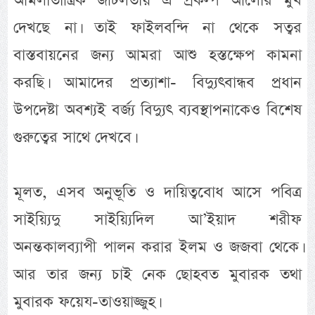
আমলাতান্ত্রিক জটিলতায় এ প্রকল্প আলোর মুখ
দেখছে না। তাই ফাইলবন্দি না থেকে সত্বর
বাস্তবায়নের জন্য আমরা আশু হস্তক্ষেপ কামনা
করছি। আমাদের প্রত্যাশা- বিদ্যুৎবান্ধব প্রধান
উপদেষ্টা অবশ্যই বর্জ্য বিদ্যুৎ ব্যবস্থাপনাকেও বিশেষ
গুরুত্বের সাথে দেখবে।
মূলত, এসব অনুভূতি ও দায়িত্ববোধ আসে পবিত্র
সাইয়্যিদু সাইয়্যিদিল আ’ইয়াদ শরীফ
অনন্তকালব্যাপী পালন করার ইলম ও জজবা থেকে।
আর তার জন্য চাই নেক ছোহবত মুবারক তথা
মুবারক ফয়েয-তাওয়াজ্জুহ।