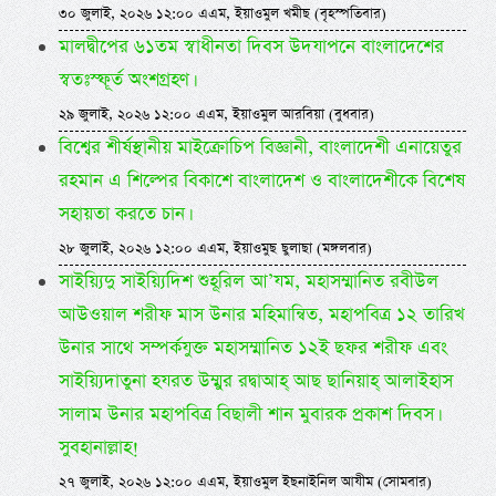
৩০ জুলাই, ২০২৬ ১২:০০ এএম, ইয়াওমুল খমীছ (বৃহস্পতিবার)
মালদ্বীপের ৬১তম স্বাধীনতা দিবস উদযাপনে বাংলাদেশের
স্বতঃস্ফূর্ত অংশগ্রহণ।
২৯ জুলাই, ২০২৬ ১২:০০ এএম, ইয়াওমুল আরবিয়া (বুধবার)
বিশ্বের শীর্ষস্থানীয় মাইক্রোচিপ বিজ্ঞানী, বাংলাদেশী এনায়েতুর
রহমান এ শিল্পের বিকাশে বাংলাদেশ ও বাংলাদেশীকে বিশেষ
সহায়তা করতে চান।
২৮ জুলাই, ২০২৬ ১২:০০ এএম, ইয়াওমুছ ছুলাছা (মঙ্গলবার)
সাইয়্যিদু সাইয়্যিদিশ শুহূরিল আ’যম, মহাসম্মানিত রবীউল
আউওয়াল শরীফ মাস উনার মহিমান্বিত, মহাপবিত্র ১২ তারিখ
উনার সাথে সম্পর্কযুক্ত মহাসম্মানিত ১২ই ছফর শরীফ এবং
সাইয়্যিদাতুনা হযরত উম্মুর রদ্বাআহ্ আছ ছানিয়াহ্ আলাইহাস
সালাম উনার মহাপবিত্র বিছালী শান মুবারক প্রকাশ দিবস।
সুবহানাল্লাহ!
২৭ জুলাই, ২০২৬ ১২:০০ এএম, ইয়াওমুল ইছনাইনিল আযীম (সোমবার)