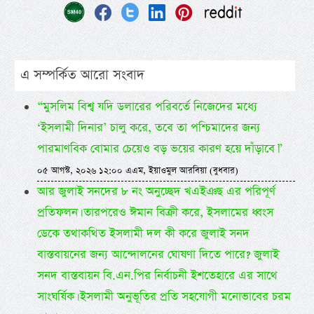
এ সম্পর্কিত আরো সংবাদ
“মুসলিম বিশ্ব যদি ডলারের পরিবর্তে নিজেদের মধ্যে
‘ইসলামী দিনার’ চালু করে, তবে তা পশ্চিমাদের জন্য
পারমাণবিক বোমার চেয়েও বড় ভয়ের কারণ হয়ে দাঁড়াবে।”
০৫ আগস্ট, ২০২৬ ১২:০০ এএম, ইয়াওমুল আরবিয়া (বুধবার)
আর জুলাই সনদের ৮ নং অনুচ্ছেদ খএইঞছ এর পরিপূর্ণ
প্রতিফলন। তারপরেও ঈমান বিক্রী করে, ইসলামের ধ্বংস
ডেকে তথাকথিত ইসলামী দল কী করে জুলাই সনদ
বাস্তবায়নের জন্য আন্দোলনের ঘোষণা দিতে পারে? জুলাই
সনদ বাস্তবায়ন বি.এন.পির নির্বাচনী ইশতেহারে এর সাথে
সাংঘর্ষিক। ইসলামী অনুভূতির প্রতি সহযোগী মনোভাবের চরম