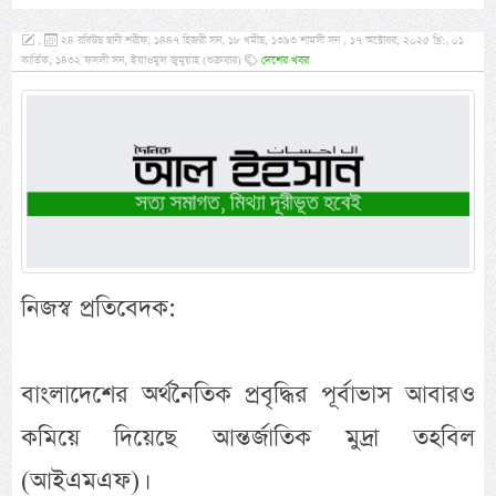
,
২৪ রবিউছ ছানী শরীফ, ১৪৪৭ হিজরী সন, ১৮ খমীছ, ১৩৯৩ শামসী সন , ১৭ অক্টোবর, ২০২৫ খ্রি:, ০১
কার্তিক, ১৪৩২ ফসলী সন, ইয়াওমুল জুমুয়াহ (শুক্রবার)
দেশের খবর
নিজস্ব প্রতিবেদক:
বাংলাদেশের অর্থনৈতিক প্রবৃদ্ধির পূর্বাভাস আবারও
কমিয়ে দিয়েছে আন্তর্জাতিক মুদ্রা তহবিল
(আইএমএফ)।