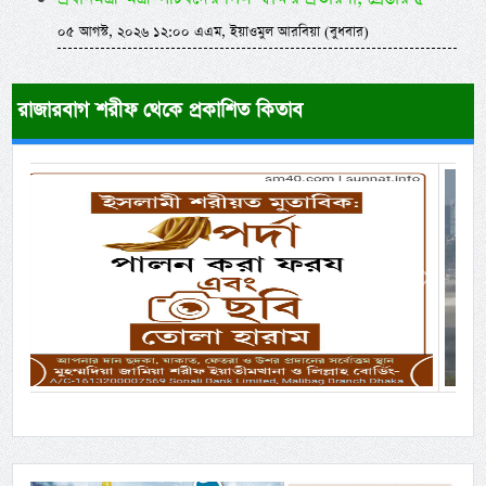
০৫ আগস্ট, ২০২৬ ১২:০০ এএম, ইয়াওমুল আরবিয়া (বুধবার)
রাজারবাগ শরীফ থেকে প্রকাশিত কিতাব
Previous
Next