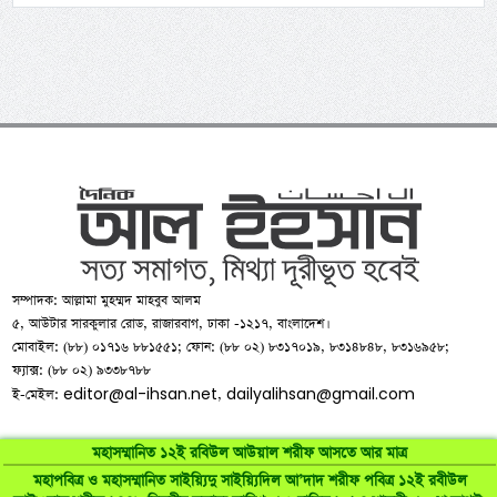
সম্পাদক: আল্লামা মুহম্মদ মাহবুব আলম
৫, আউটার সারকুলার রোড, রাজারবাগ, ঢাকা -১২১৭, বাংলাদেশ।
মোবাইল: (৮৮) ০১৭১৬ ৮৮১৫৫১; ফোন: (৮৮ ০২) ৮৩১৭০১৯, ৮৩১৪৮৪৮, ৮৩১৬৯৫৮;
ফ্যাক্স: (৮৮ ০২) ৯৩৩৮৭৮৮
editor@al-ihsan.net
dailyalihsan@gmail.com
ই-মেইল:
,
মহাসম্মানিত ১২ই রবিউল আউয়াল শরীফ আসতে আর মাত্র
মহাপবিত্র ও মহাসম্মানিত সাইয়্যিদু সাইয়্যিদিল আ’দাদ শরীফ পবিত্র ১২ই রবীউল