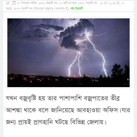
,
১৭ যিলক্বদ শরীফ, ১৪৪৬ হিজরী সন, ১৭ ছানী আ’শার, ১৩৯২ শামসী সন , ১৬ মে, ২০২৫ খ্রি:, ৩
জ্যৈষ্ঠ, ১৪৩২ ফসলী সন, ইয়াওমুল জুমুয়াহ (শুক্রবার)
পাঁচ মিশালী
যখন বজ্রবৃষ্টি হয় তার পাশাপাশি বজ্রপাতের তীব্র
আশঙ্কা থাকে বলে জানিয়েছে আবহাওয়া অফিস। যার
জন্য প্রায়ই প্রাণহানি ঘটছে বিভিন্ন জেলায়।