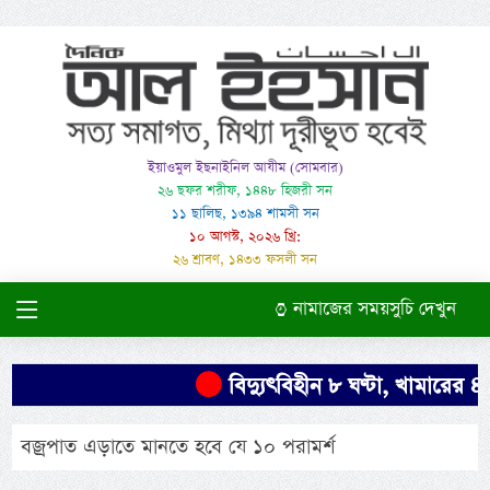
ইয়াওমুল ইছনাইনিল আযীম (সোমবার)
২৬ ছফর শরীফ, ১৪৪৮ হিজরী সন
১১ ছালিছ, ১৩৯৪ শামসী সন
১০ আগস্ট, ২০২৬ খ্রি:
২৬ শ্রাবণ, ১৪৩৩ ফসলী সন
নামাজের সময়সুচি দেখুন
বিদ্যুৎবিহীন ৮ ঘণ্টা, খামারের ৪০
বজ্রপাত এড়াতে মানতে হবে যে ১০ পরামর্শ