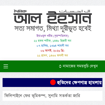
ইয়াওমুল খমীছ (বৃহস্পতিবার)
২২ ছফর শরীফ, ১৪৪৮ হিজরী সন
০৭ ছালিছ, ১৩৯৪ শামসী সন
০৬ আগস্ট, ২০২৬ খ্রি:
২২ শ্রাবণ, ১৪৩৩ ফসলী সন
নামাজের সময়সুচি দেখুন
হুতিদের ক্ষেপণাস্ত্র হামলা
ফিলিপাইনে ফের ভূমিকম্প, সুনামি সতর্কতা জারি