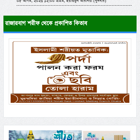
০৫ আগস্ট, ২০২৬ ১২:০০ এএম, ইয়াওমুল আরবিয়া (বুধবার)
রাজারবাগ শরীফ থেকে প্রকাশিত কিতাব
Previous
Next