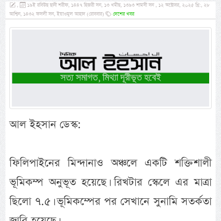
,
১৯ই রবিউছ ছানী শরীফ, ১৪৪৭ হিজরী সন, ১৩ খমীছ, ১৩৯৩ শামসী সন , ১২ অক্টোবর, ২০২৫ খ্রি:, ২৮
আশ্বিন, ১৪৩২ ফসলী সন, ইয়াওমুল আহাদ (রোববার)
দেশের খবর
আল ইহসান ডেস্ক:
ফিলিপাইনের মিন্দানাও অঞ্চলে একটি শক্তিশালী
ভূমিকম্প অনুভূত হয়েছে। রিখটার স্কেলে এর মাত্রা
ছিলো ৭.৫। ভূমিকম্পের পর সেখানে সুনামি সতর্কতা
জারি হয়েছে।