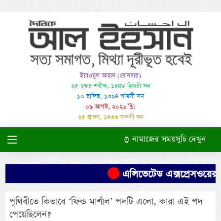
ইয়াওমুল আহাদ (রোববার)
২৫ ছফর শরীফ, ১৪৪৮ হিজরী সন
১০ ছালিছ, ১৩৯৪ শামসী সন
০৯ আগস্ট, ২০২৬ খ্রি:
২৫ শ্রাবণ, ১৪৩৩ ফসলী সন
নামাজের সময়সুচি দেখুন
এলিভেটেড এক্সপ্রেসওয়ের প
পৃথিবীতে কিভাবে ‘ফিল্ড মার্শাল’ পদটি এলো, কারা এই পদ
পেয়েছিলেন?