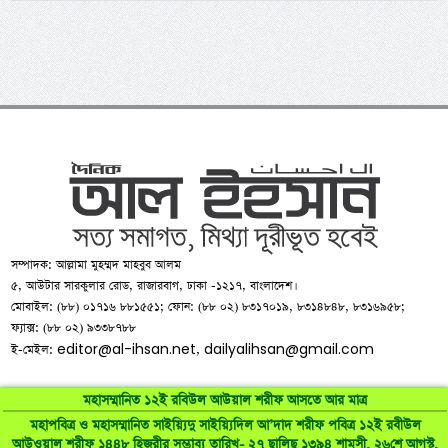
সম্পাদক: আল্লামা মুহম্মদ মাহবুব আলম
৫, আউটার সারকুলার রোড, রাজারবাগ, ঢাকা -১২১৭, বাংলাদেশ।
মোবাইল: (৮৮) ০১৭১৬ ৮৮১৫৫১; ফোন: (৮৮ ০২) ৮৩১৭০১৯, ৮৩১৪৮৪৮, ৮৩১৬৯৫৮;
ফ্যাক্স: (৮৮ ০২) ৯৩৩৮৭৮৮
editor@al-ihsan.net
dailyalihsan@gmail.com
ই-মেইল:
,
মহাসম্মানিত ১২ই রবিউল আউয়াল শরীফ আসতে আর মাত্র
মহাপবিত্র ও মহাসম্মানিত সাইয়্যিদু সাইয়্যিদিল আ’দাদ শরীফ পবিত্র ১২ই রবীউল
আউওয়াল শরীফ ১৪৪৮ হিজরীর সম্ভাব্য তারিখ- ২৭ ছালিছ ১৩৯৪ শামসী, ২৬শে আগস্ট,