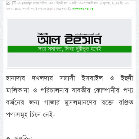
,
০৯ মুহররমুল হারাম শরীফ, ১৪৪৭ হিজরী সন, ৬ ছানী, ১৩৯৩ শামসী সন , ৫ জুলাই, ২০২৫ খ্রি:, ২১
আষাঢ়, ১৪৩২ ফসলী সন, ইয়াওমুল জুমুয়াহ (শুক্রবার)
আপনাদের মতামত
হানাদার দখলদার সন্ত্রাসী ইসরাইল ও ইহুদী
মালিকানা ও পরিচালনায় যাবতীয় কোম্পানীর পণ্য
বর্জনের জন্য গাজার মুসলমানদের রক্তে রঞ্জিত
পণ্যসমূহ চিনে নেই-
৩. প্রযুক্তি: