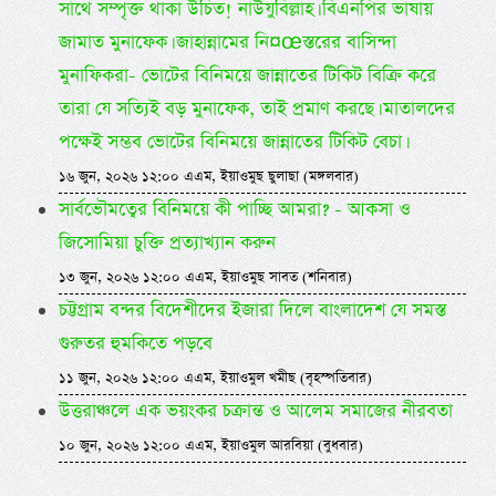
সাথে সম্পৃক্ত থাকা উচিত! নাউযুবিল্লাহ। বিএনপির ভাষায়
জামাত মুনাফেক। জাহান্নামের নি¤œস্তরের বাসিন্দা
মুনাফিকরা- ভোটের বিনিময়ে জান্নাতের টিকিট বিক্রি করে
তারা যে সত্যিই বড় মুনাফেক, তাই প্রমাণ করছে। মাতালদের
পক্ষেই সম্ভব ভোটের বিনিময়ে জান্নাতের টিকিট বেচা।
১৬ জুন, ২০২৬ ১২:০০ এএম, ইয়াওমুছ ছুলাছা (মঙ্গলবার)
সার্বভৌমত্বের বিনিময়ে কী পাচ্ছি আমরা? - আকসা ও
জিসোমিয়া চুক্তি প্রত্যাখ্যান করুন
১৩ জুন, ২০২৬ ১২:০০ এএম, ইয়াওমুছ সাবত (শনিবার)
চট্টগ্রাম বন্দর বিদেশীদের ইজারা দিলে বাংলাদেশ যে সমস্ত
গুরুতর হুমকিতে পড়বে
১১ জুন, ২০২৬ ১২:০০ এএম, ইয়াওমুল খমীছ (বৃহস্পতিবার)
উত্তরাঞ্চলে এক ভয়ংকর চক্রান্ত ও আলেম সমাজের নীরবতা
১০ জুন, ২০২৬ ১২:০০ এএম, ইয়াওমুল আরবিয়া (বুধবার)