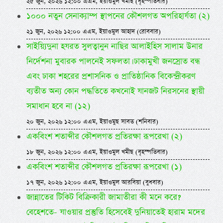
২৫ জুন, ২০২৬ ১২:০০ এএম, ইয়াওমুল খমীছ (বৃহস্পতিবার)
১০০০ নতুন সেনাক্যাম্প স্থাপনের কৌশলগত অপরিহার্যতা (২)
২১ জুন, ২০২৬ ১২:০০ এএম, ইয়াওমুল আহাদ (রোববার)
সাইয়্যিদুনা হযরত সুলত্বানুন নাছির আলাইহিস সালাম উনার
নির্দেশনা মুবারক পালনেই সফলতা। ঢাকামুখী জনস্রোত বন্ধ
এবং ঢাকা শহরের প্রশাসনিক ও প্রাতিষ্ঠানিক বিকেন্দ্রীকরণ
ব্যতীত অন্য কোন পদ্ধতিতে কখনোই যানজট নিরসনের স্থায়ী
সমাধান হবে না (১২)
২০ জুন, ২০২৬ ১২:০০ এএম, ইয়াওমুছ সাবত (শনিবার)
একবিংশ শতাব্দীর কৌশলগত প্রতিরক্ষা রূপরেখা (২)
১৮ জুন, ২০২৬ ১২:০০ এএম, ইয়াওমুল খমীছ (বৃহস্পতিবার)
একবিংশ শতাব্দীর কৌশলগত প্রতিরক্ষা রূপরেখা (১)
১৭ জুন, ২০২৬ ১২:০০ এএম, ইয়াওমুল আরবিয়া (বুধবার)
জান্নাতের টিকিট বিক্রিকারী জামাতীরা কী মনে করে?
বেহেশতে- যাওয়ার প্রস্তুতি হিসেবেই দুনিয়াতেই হারাম মদের