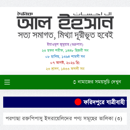
ইয়াওমুল জুমুয়াহ (শুক্রবার)
২৩ ছফর শরীফ, ১৪৪৮ হিজরী সন
০৮ ছালিছ, ১৩৯৪ শামসী সন
০৭ আগস্ট, ২০২৬ খ্রি:
২৩ শ্রাবণ, ১৪৩৩ ফসলী সন
নামাজের সময়সুচি দেখুন
ফরিদপুরে যাত্রীবাহী ব
পরগাছা রক্তপিপাসু ইসরায়েলিদের পণ্য সমূহের তালিকা (৩)