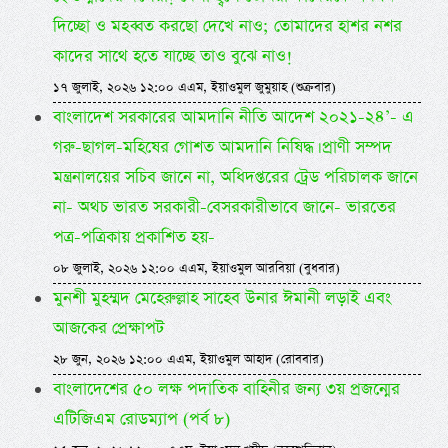
দিচ্ছো ও মহব্বত করছো দেখে নাও; তোমাদের হাশর নশর
কাদের সাথে হতে যাচ্ছে তাও বুঝে নাও!
১৭ জুলাই, ২০২৬ ১২:০০ এএম, ইয়াওমুল জুমুয়াহ (শুক্রবার)
বাংলাদেশ সরকারের আমদানি নীতি আদেশ ২০২১-২৪’- এ
গরু-ছাগল-মহিষের গোশত আমদানি নিষিদ্ধ। প্রাণী সম্পদ
মন্ত্রনালয়ের সচিব জানে না, অধিদপ্তরের ট্রেড পরিচালক জানে
না- অথচ ভারত সরকারী-বেসরকারীভাবে জানে- ভারতের
পত্র-পত্রিকায় প্রকাশিত হয়-
০৮ জুলাই, ২০২৬ ১২:০০ এএম, ইয়াওমুল আরবিয়া (বুধবার)
মুনশী মুহম্মদ মেহেরুল্লাহ সাহেব উনার ঈমানী লড়াই এবং
আজকের প্রেক্ষাপট
২৮ জুন, ২০২৬ ১২:০০ এএম, ইয়াওমুল আহাদ (রোববার)
বাংলাদেশের ৫০ লক্ষ পদাতিক বাহিনীর জন্য ৩য় প্রজন্মের
এটিজিএম রোডম্যাপ (পর্ব ৮)