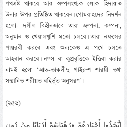
পথভ্রষ্ট থাকবে আর অল্পসংখ্যক লোক হিদায়াত
উনার উপর প্রতিষ্ঠিত থাকবেন। গোমরাহদের নিদর্শন
হলো- দলীল বিহীনভাবে তারা জল্পনা, কল্পনা,
অনুমান ও খেয়ালখুশি মতো চলবে। তারা নফসের
পায়রবী করবে এবং অন্যকেও এ পথে চলতে
আহবান করবে। নফ্স বা কুপ্রবৃত্তিকে ইত্তিবা করার
নামই হলো ‘আত-তাকলীদু গাইরুশ শারয়ী তথা
সম্মানিত শরীয়ত বহির্ভূত অনুসরণ’।
(২৫৬)
اتَّخَذُوا أَحْبَارَهُمْ وَرُهْبَانَهُمْ أَرْبَابًا مِنْ دُونِ