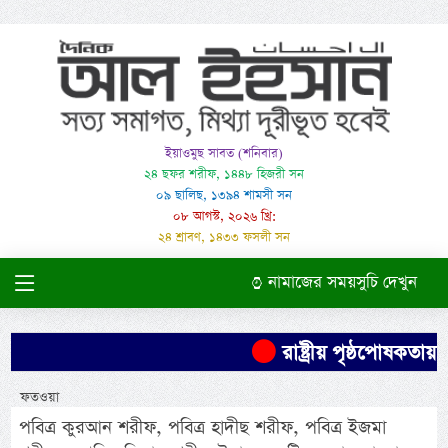
ইয়াওমুছ সাবত (শনিবার)
২৪ ছফর শরীফ, ১৪৪৮ হিজরী সন
০৯ ছালিছ, ১৩৯৪ শামসী সন
০৮ আগস্ট, ২০২৬ খ্রি:
২৪ শ্রাবণ, ১৪৩৩ ফসলী সন
নামাজের সময়সুচি দেখুন
রাষ্ট্রীয় পৃষ্ঠপোষকতা
ফতওয়া
পবিত্র কুরআন শরীফ, পবিত্র হাদীছ শরীফ, পবিত্র ইজমা