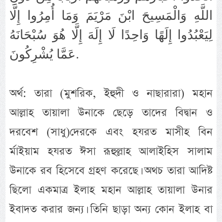
اللَّهِ وَالْمَسِيحَ ابْنَ مَرْيَمَ وَمَا أُمِرُوا إِلَّا
لِيَعْبُدُوا إِلَهًا وَاحِدًا لَا إِلَهَ إِلَّا هُوَ سُبْحَانَهُ
عَمَّا يُشْرِكُونَ.
অর্থ: তারা (মুশরিক, ইহুদী ও নাছারারা) মহান
আল্লাহ তায়ালা উনাকে ছেড়ে তাদের বিদ্বান ও
দরবেশ (সাধু)দেরকে এবং হযরত মাসীহ বিন
র্মাইয়াম হযরত ঈসা রূহুল্লাহ আলাইহিস সালাম
উনাকে রব হিসেবে গ্রহণ করেছে। অথচ তারা আদিষ্ট
ছিলো একমাত্র ইলাহ মহান আল্লাহ তায়ালা উনার
ইবাদত করার জন্য। তিনি ছাড়া অন্য কোন ইলাহ বা