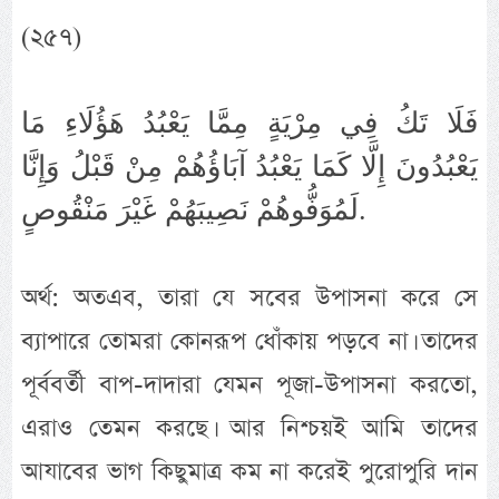
(২৫৭)
فَلَا تَكُ فِي مِرْيَةٍ مِمَّا يَعْبُدُ هَؤُلَاءِ مَا
يَعْبُدُونَ إِلَّا كَمَا يَعْبُدُ آبَاؤُهُمْ مِنْ قَبْلُ وَإِنَّا
لَمُوَفُّوهُمْ نَصِيبَهُمْ غَيْرَ مَنْقُوصٍ.
অর্থ: অতএব, তারা যে সবের উপাসনা করে সে
ব্যাপারে তোমরা কোনরূপ ধোঁকায় পড়বে না। তাদের
পূর্ববর্তী বাপ-দাদারা যেমন পূজা-উপাসনা করতো,
এরাও তেমন করছে। আর নিশ্চয়ই আমি তাদের
আযাবের ভাগ কিছুমাত্র কম না করেই পুরোপুরি দান