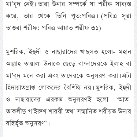
মা’বূদ নেই। তারা উনার সম্পর্কে যা শরীক সাব্যস্ত
করে, তার থেকে তিনি পূত:পবিত্র। (পবিত্র সূরা
তাওবা শরীফ: পবিত্র আয়াত শরীফ ৩১)
মুশরিক, ইহুদী ও নাছারাদের খাছলত হলো- মহান
আল্লাহ তায়ালা উনাকে ছেড়ে বান্দাদেরকে ইলাহ বা
মা’বূদ মনে করা এবং তাদেরকে অনুসরণ করা। এটা
হিদায়াতপ্রাপ্ত লোকদের বৈশিষ্ট্য নয়। মুশরিক, ইহুদী
ও নাছারাদের এরকম অনুসরণই হলো- ‘আত-
তাকলীদু গাইরুশ শারয়ী তথা সম্মানিত শরীয়ত উনার
বহির্ভূত অনুসরণ’।