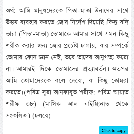
অর্থ: আমি মানুষদেরকে পিতা-মাতা উনাদের সাথে
উত্তম ব্যবহার করতে জোর নির্দেশ দিয়েছি। কিন্তু যদি
তারা (পিতা-মাতা) তোমাকে আমার সাথে এমন কিছু
শরীক করার জন্য জোর প্রচেষ্টা চালায়, যার সম্পর্কে
তোমার কোন জ্ঞান নেই, তবে তাদের আনুগত্য করো
না। আমারই দিকে তোমাদের প্রত্যাবর্তন। অতপর
আমি তোমাদেরকে বলে দেবো, যা কিছু তোমরা
করতে। (পবিত্র সূরা আনকাবূত শরীফ: পবিত্র আয়াত
শরীফ ০৮) (মাসিক আল বাইয়্যিনাত থেকে
সংকলিত।) (চলবে)
Click to copy