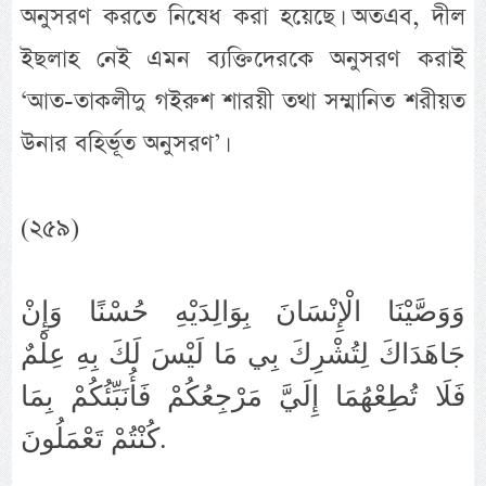
অনুসরণ করতে নিষেধ করা হয়েছে। অতএব, দীল
ইছলাহ নেই এমন ব্যক্তিদেরকে অনুসরণ করাই
‘আত-তাকলীদু গইরুশ শারয়ী তথা সম্মানিত শরীয়ত
উনার বহির্ভূত অনুসরণ’।
(২৫৯)
وَوَصَّيْنَا الْإِنْسَانَ بِوَالِدَيْهِ حُسْنًا وَإِنْ
جَاهَدَاكَ لِتُشْرِكَ بِي مَا لَيْسَ لَكَ بِهِ عِلْمٌ
فَلَا تُطِعْهُمَا إِلَيَّ مَرْجِعُكُمْ فَأُنَبِّئُكُمْ بِمَا
كُنْتُمْ تَعْمَلُونَ.