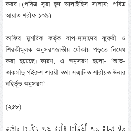
করব। (পবিত্র সূরা হূদ আলাইহিস সালাম: পবিত্র
আয়াত শরীফ ১০৯)
কাফির মুশরিক কর্তৃক বাপ-দাদাদের কুফরী ও
শিরকীমূলক অনুসরণজাতীয় ধোঁকায় পড়তে নিষেধ
করা হয়েছে। কারণ, এ অনুসরণ হলো- ‘আত-
তাকলীদু গইরুশ শারয়ী তথা সম্মানিত শারীয়ত উনার
বহির্ভূত অনুসরণ’।
(২৫৮)
وَلَا تُطِعْ مَنْ أَغْفَلْنَا قَلْبَهُ عَنْ ذِكْرِنَا وَاتَّبَعَ