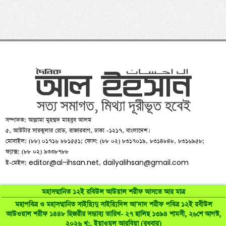
সম্পাদক: আল্লামা মুহম্মদ মাহবুব আলম
৫, আউটার সারকুলার রোড, রাজারবাগ, ঢাকা -১২১৭, বাংলাদেশ।
মোবাইল: (৮৮) ০১৭১৬ ৮৮১৫৫১; ফোন: (৮৮ ০২) ৮৩১৭০১৯, ৮৩১৪৮৪৮, ৮৩১৬৯৫৮;
ফ্যাক্স: (৮৮ ০২) ৯৩৩৮৭৮৮
editor@al-ihsan.net
dailyalihsan@gmail.com
ই-মেইল:
,
মহাসম্মানিত ১২ই রবিউল আউয়াল শরীফ আসতে আর মাত্র
মহাপবিত্র ও মহাসম্মানিত সাইয়্যিদু সাইয়্যিদিল আ’দাদ শরীফ পবিত্র ১২ই রবীউল
©
al-ihsan.net
2007-2026. All Rights Reserved | Developed by:
আউওয়াল শরীফ ১৪৪৮ হিজরীর সম্ভাব্য তারিখ- ২৭ ছালিছ ১৩৯৪ শামসী, ২৬শে আগস্ট,
২০২৬ খৃ:, ইয়াওমুল আরবিয়া (বুধবার)
RAAJRANI Technologies