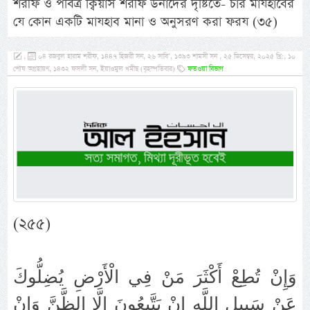
শরীফ ও পবিত্র ক্বিয়াস শরীফ উনাদের দৃষ্টিতে- চার মাযহাবের
যে কোন একটি মাযহাব মানা ও অনুসরণ করা ফরয (৩৫)
,
০৪ রজবুল হারাম শরীফ, ১৪৪৭ হিজরী সন, ২৬ সাবি’, ১৩৯৩ শামসী সন , ২৫ ডিসেম্বর, ২০২৫ খ্রি:, ১০
পৌষ অগ্রহায়ণ, ১৪৩২ ফসলী সন, ইয়াওমুল খমীছ (বৃহস্পতিবার)
ফতওয়া বিভাগ
(২৫৫)
وَإِنْ تُطِعْ أَكْثَرَ مَنْ فِي الْأَرْضِ يُضِلُّوكَ
عَنْ سَبِيلِ اللَّهِ إِنْ يَتَّبِعُونَ إِلَّا الظَّنَّ وَإِنْ