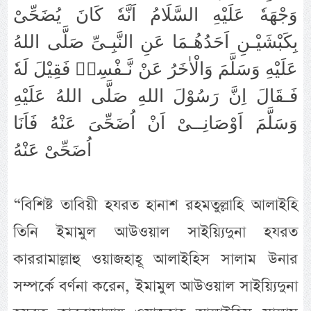
وَجْهَهٗ عَلَيْهِ السَّلَامُ اَنَّهٗ كَانَ يُضَحِّىْ
بِكَبْشَيْـنِ اَحَدُهُـمَا عَنِ النَّبِـىِّ صَلَّى اللهُ
عَلَيْهِ وَسَلَّمَ وَالْاٰخَرُ عَنْ نَّـفْسِهٖ فَقِيْلَ لَهٗ
فَـقَالَ اِنَّ رَسُوْلَ اللهِ صَلَّى اللهُ عَلَيْهِ
وَسَلَّمَ اَوْصَانِــىْ اَنْ اُضَحِّىَ عَنْهُ فَاَنَا
اُضَحِّىْ عَنْهُ
“বিশিষ্ট তাবিয়ী হযরত হানাশ রহমতুল্লাহি আলাইহি
তিনি ইমামুল আউওয়াল সাইয়্যিদুনা হযরত
কাররামাল্লাহু ওয়াজহাহূ আলাইহিস সালাম উনার
সম্পর্কে বর্ণনা করেন, ইমামুল আউওয়াল সাইয়্যিদুনা