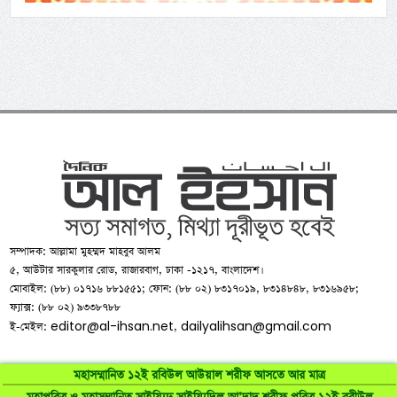
সম্পাদক: আল্লামা মুহম্মদ মাহবুব আলম
৫, আউটার সারকুলার রোড, রাজারবাগ, ঢাকা -১২১৭, বাংলাদেশ।
মোবাইল: (৮৮) ০১৭১৬ ৮৮১৫৫১; ফোন: (৮৮ ০২) ৮৩১৭০১৯, ৮৩১৪৮৪৮, ৮৩১৬৯৫৮;
ফ্যাক্স: (৮৮ ০২) ৯৩৩৮৭৮৮
editor@al-ihsan.net
dailyalihsan@gmail.com
ই-মেইল:
,
মহাসম্মানিত ১২ই রবিউল আউয়াল শরীফ আসতে আর মাত্র