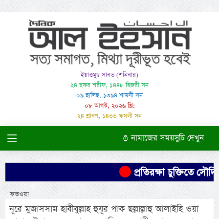
ইয়াওমুছ সাবত (শনিবার)
২৪ ছফর শরীফ, ১৪৪৮ হিজরী সন
০৯ ছালিছ, ১৩৯৪ শামসী সন
০৮ আগস্ট, ২০২৬ খ্রি:
২৪ শ্রাবণ, ১৪৩৩ ফসলী সন
নামাজের সময়সুচি দেখুন
প্রতিরক্ষা চুক্তিতে সৌদির 
ফতওয়া
নূরে মুজাসসাম হাবীবুল্লাহ হুযূর পাক ছল্লাল্লাহু আলাইহি ওয়া