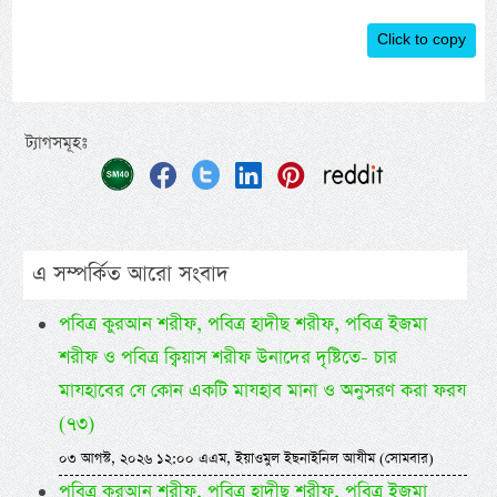
Click to copy
ট্যাগসমূহঃ
এ সম্পর্কিত আরো সংবাদ
পবিত্র কুরআন শরীফ, পবিত্র হাদীছ শরীফ, পবিত্র ইজমা
শরীফ ও পবিত্র ক্বিয়াস শরীফ উনাদের দৃষ্টিতে- চার
মাযহাবের যে কোন একটি মাযহাব মানা ও অনুসরণ করা ফরয
(৭৩)
০৩ আগস্ট, ২০২৬ ১২:০০ এএম, ইয়াওমুল ইছনাইনিল আযীম (সোমবার)
পবিত্র কুরআন শরীফ, পবিত্র হাদীছ শরীফ, পবিত্র ইজমা