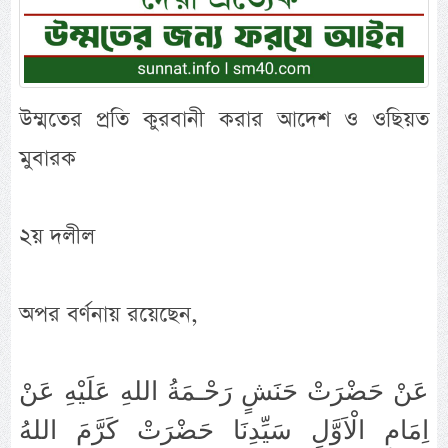
উম্মতের প্রতি কুরবানী করার আদেশ ও ওছিয়ত
মুবারক
২য় দলীল
অপর বর্ণনায় রয়েছেন,
عَنْ حَضْرَتْ حَنَشٍ رَحْـمَةُ اللهِ عَلَيْهِ عَنْ
اِمَامِ الْاَوَّلِ سَيِّدِنَا حَضْرَتْ كَرَّمَ اللهُ