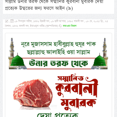
সাল্লাম উনার তরফ থেকে সম্মানিত কুরবানী মুবারক দেয়া
প্রত্যেক উম্মতের জন্য ফরযে আইন (৯)
,
০৯ যিলক্বদ শরীফ, ১৪৪৬ হিজরী সন, ০৯ ছানী আ’শার, ১৩৯২ শামসী সন , ০৮ মে, ২০২৫ খ্রি:, ২৫
বৈশাখ, ১৪৩২ ফসলী সন, ইয়াওমুল খমীছ (বৃহস্পতিবার)
ফতওয়া বিভাগ