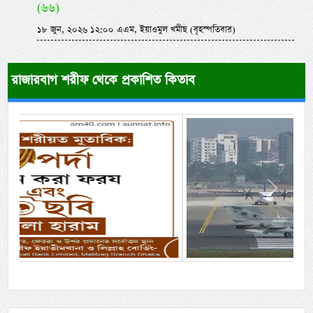
(৬৬)
১৮ জুন, ২০২৬ ১২:০০ এএম, ইয়াওমুল খমীছ (বৃহস্পতিবার)
রাজারবাগ শরীফ থেকে প্রকাশিত কিতাব
Previous
Next