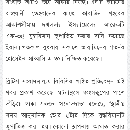
সংঘাত আরও তীব্র আকার নিচ্ছে। এবার ইরানের
রাজধানী তেহরানের কাছে ভারামিন শহরের
আকাশসীমায় দখলদার ইসরায়েলের আরেকটি
এফ-৩৫ যুদ্ধবিমান ভূপাতিত করার দাবি করেছে
ইরান। গতকাল বুধবার সকালে ভারামিনের গভর্নর
হোসেইন আব্বাসি এ তথ্য নিশ্চিত করেছে।
ব্রিটিশ সংবাদমাধ্যম বিবিসির লাইভ প্রতিবেদন এই
খবর প্রকাশ করেছে। ঘটনাস্থলে ধ্বংসস্তূপের পাশে
দাঁড়িয়ে থাকা একজন সংবাদদাতা বলেছে, ‘স্থানীয়
সময় আনুমানিক ভোর ৫টার দিকে যুদ্ধবিমানটি
ভূপাতিত করা হয়। কোনো স্থাপনায় আঘাত করার