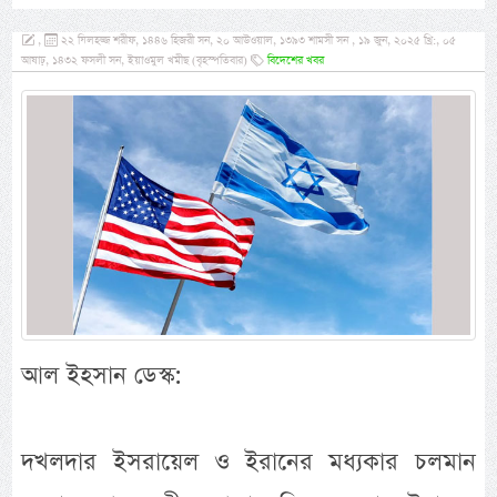
,
২২ যিলহজ্জ শরীফ, ১৪৪৬ হিজরী সন, ২০ আউওয়াল, ১৩৯৩ শামসী সন , ১৯ জুন, ২০২৫ খ্রি:, ০৫
আষাঢ়, ১৪৩২ ফসলী সন, ইয়াওমুল খমীছ (বৃহস্পতিবার)
বিদেশের খবর
আল ইহসান ডেস্ক:
দখলদার ইসরায়েল ও ইরানের মধ্যকার চলমান