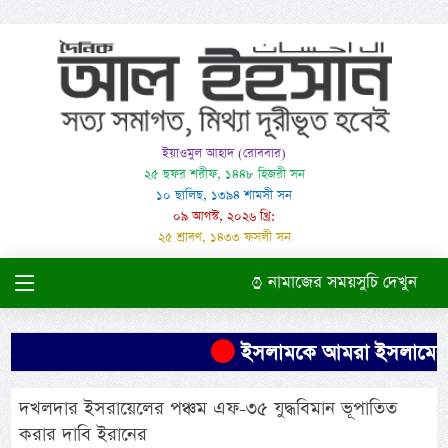
ইয়াওমুল আহাদ (রোববার)
২৫ ছফর শরীফ, ১৪৪৮ হিজরী সন
১০ ছালিছ, ১৩৯৪ শামসী সন
০৯ আগস্ট, ২০২৬ খ্রি:
২৫ শ্রাবণ, ১৪৩৩ ফসলী সন
নামাজের সময়সুচি দেখুন
ইসলামকে আমরা ইসলামের মতোই
দখলদার ইসরায়েলের পঞ্চম এফ-৩৫ যুদ্ধবিমান ভূপাতিত
করার দাবি ইরানের