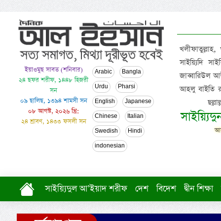
খলীফাতুল্লাহ,
সাইয়্যিদি স
ইয়াওমুছ সাবত (শনিবার)
Arabic
Bangla
জাব্বারিউল আউ
২৪ ছফর শরীফ, ১৪৪৮ হিজরী
Urdu
Pharsi
আহলু বাইতি রসূল
সন
০৯ ছালিছ, ১৩৯৪ শামসী সন
ছল্ল
English
Japanese
০৮ আগস্ট, ২০২৬ খ্রি:
সাইয়্যিদ
Chinese
Italian
২৪ শ্রাবণ, ১৪৩৩ ফসলী সন
আল
Swedish
Hindi
indonesian
সাইয়্যিদুল আ’ইয়াদ শরীফ
দেশ
বিদেশ
দ্বীন শিক্ষা