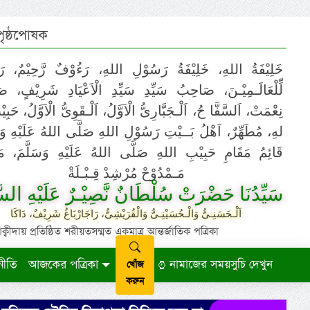
 পৃষ্ঠপোষক
خَلِيْفَةُ اللهِ، خَلِيْفَةُ رَسُوْلِ اللهِ، رَءُوْفٌ رَّحِيْمٌ، رَ
لِّلْعَالَـمِيْـنَ، صَاحِبُ سَيِّدِ سَيِّدِ الْاَعْيَادِ شَرِيْفٍ، 
نِعْمَتْ، اَلسَّفَّا حُ، اَلْـجَبَّارِىُّ الْاَوَّلُ، اَلْـقَوِىُّ الْاَوَّلُ، حَب
لهِ، مُطَهِّرٌ، اَهْلُ بَــيْتِ رَسُوْلِ اللهِ صَلَّى اللهُ عَلَيْهِ وَ،
قَائِمُ مَقَامِ حَبِيْبِ اللهِ صَلَّى اللهُ عَلَيْهِ وَسَلَّمَ، مَوْ
مَـمْدُوْحْ مُرْشِدْ قِـبْـلَةْ
سَيِّدُنَا حَضْرَتْ سُلْطَانٌ نَّصِيْـرٌ عَلَيْهِ السَّ
اَلْـحَسَنِـىُّ وَالْـحُسَيْنِـىُّ وَالْقُرَيْشِىُّ، رَاجَارْبَاغُ شَرِيْفٌ، دَاكَا
ায় প্রতিষ্ঠিত শরীয়তসম্মত একমাত্র আন্তর্জাতিক পত্রিকা
নীতি
আজকের পত্রিকা
নামাজের সময়সুচি দেখুন
খোঁজ
করুন