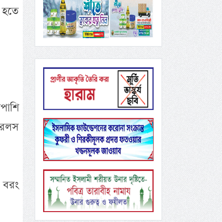
ি হতে
াপাশি
রেলস
, বরং