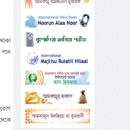
 থাকা
ি পান
 রোগ
থেকে