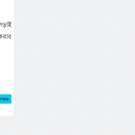
 লড়াই
করার
 copy