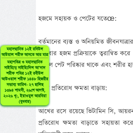
হজমে সহায়ক ও পেটের যতেœ:
বর্তমানের ব্যস্ত ও অনিয়মিত জীবনযাত
মহাসম্মানিত ১২ই রবিউল
ফাইবার হজম প্রক্রিয়াকে ত্বরান্বিত কর
আউয়াল শরীফ আসতে আর মাত্র
মহাপবিত্র ও মহাসম্মানিত
করলে পেট পরিষ্কার থাকে এবং শরীর হা
সাইয়্যিদু সাইয়্যিদিল আ’দাদ
শরীফ পবিত্র ১২ই রবীউল
আউওয়াল শরীফ ১৪৪৮ হিজরীর
সম্ভাব্য তারিখ- ২৭ ছালিছ
রোগ প্রতিরোধ ক্ষমতা বাড়ায়:
১৩৯৪ শামসী, ২৬শে আগস্ট,
২০২৬ খৃ:, ইয়াওমুল আরবিয়া
(বুধবার)
আখের রসে রয়েছে ভিটামিন সি, আয়রন ও
প্রতিরোধ ক্ষমতা বাড়াতে সহায়তা ক