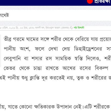
প্রতিরক্ষা চুক্তিত
থেষ্ট
এপ্রিল, ২০২৬ খ্রি:, ২২ চৈত্র, ১৪৩২ ফসলী সন, ইয়াওমুল আহাদ (রোববার)
পাঁচ মিশালী
তীব্র গরমে ঘামের সঙ্গে শরীর থেকে বেরিয়ে যায় প্রয়
পানীয় অংশ, ফলে দেখা দেয় ডিহাইড্রেশনের সমস
লেবুপানি বা শসার রস সাময়িক স্বস্তি দিলেও, শর
ভেতর থেকে চাঙা রাখতে আখের রসের বিকল্প 
ই পানীয় শুধু ক্লান্তি দূর করতেই নয়, ত্বক ও শরীরের 
অসংখ্য হাদীছ শরী
প্রমাণিত- প্রাণীর 
য়, যাতে কোনো ক্ষতিকারক উপাদান নেই। এটি শরীরকে ঠা