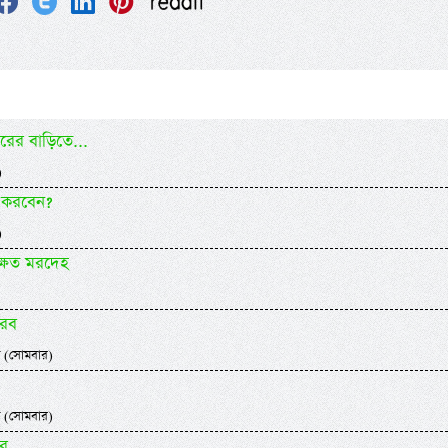
ের বাড়িতে...
)
 করবেন?
)
্ষত মরদেহ
আরব
 (সোমবার)
 (সোমবার)
ার