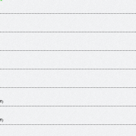
র)
র)