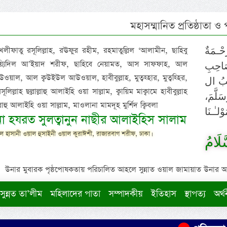
মহাসম্মানিত প্রতিষ্ঠাতা ও
 খলীফাতু রসূলিল্লাহ, রঊফুর রহীম, রহমাতুল্লিল ‘আলামীন, ছাহিবু
حْـمَةٌ
াইয়্যিদিল আ’ইয়াদ শরীফ, ছাহিবে নেয়ামত, আস সাফফাহ, আল
صَاحِبِ
ওয়াল, আল ক্বউইউল আউওয়াল, হাবীবুল্লাহ, মুত্বহ্হার, মুত্বহ্হির,
ِيْبُ ال
িল্লাহ ছল্লাল্লাহু আলাইহি ওয়া সাল্লাম, ক্বায়িম মাক্বামে হাবীবুল্লাহ
سَلَّمَ
াল্লাহু আলাইহি ওয়া সাল্লাম, মাওলানা মামদূহ মুর্শিদ ক্বিবলা
لـٰـنَا
ুনা হযরত সুলত্বানুন নাছীর আলাইহিস সালাম
 হাসানী ওয়াল হুসাইনী ওয়াল কুরাঈশী, রাজারবাগ শরীফ, ঢাকা।
لَامُ
উনার মুবারক পৃষ্ঠপোষকতায় পরিচালিত আহলে সুন্নাত ওয়াল জামায়াত উনার আক্বীদ
সুন্নত তা’লীম
মহিলাদের পাতা
সম্পাদকীয়
ইতিহাস
স্থাপত্য
অর্থ