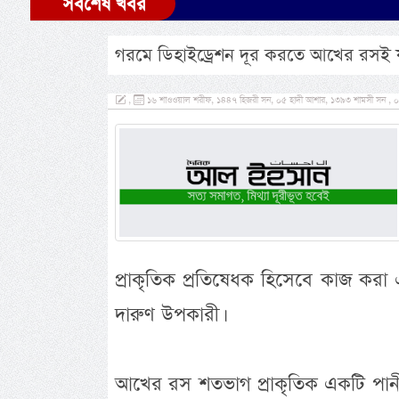
সর্বশেষ খবর
গরমে ডিহাইড্রেশন দূর করতে আখের রসই য
,
১৬ শাওওয়াল শরীফ, ১৪৪৭ হিজরী সন, ০৫ হাদী আশার, ১৩৯৩ শামসী সন , ০৫ 
প্রাকৃতিক প্রতিষেধক হিসেবে কাজ করা এ
দারুণ উপকারী।
আখের রস শতভাগ প্রাকৃতিক একটি পানী