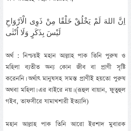
اِنَّ اللهَ لَمْ يَخْلُقْ خَلْقًا مِنْ ذَوِى الْاَرْوَاحِ
لَيْسَ بِذَكَرٍ وَلَا اُنْثٰى
অর্থ : নিশ্চয়ই মহান আল্লাহ পাক তিনি পুরুষ ও
মহিলা ব্যতীত অন্য কোন জীব বা প্রাণী সৃষ্টি
করেননি। অর্থাৎ মানুষসহ সমস্ত প্রাণীই হয়তো পুরুষ
অথবা মহিলা। এর বাইরে নয়। (রূহুল বায়ান, ফুতুহুল
গইব, তাফসীরে যামাখশারী ইত্যাদি)
মহান আল্লাহ পাক তিনি আরো ইরশাদ মুবারক