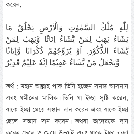
করেন,
لِلّٰهِ مُلْكُ السَّمٰوٰتِ وَالْاَرْضِ يَخْلُقُ مَا
يَشَاءُ يَهَبُ لِمَنْ يَّشَاءُ اِنَاثًا وَّيَهَبُ لِمَنْ
يَّشَاءُ الذُّكُوْرَ. اَوْ يُزَوِّجُهُمْ ذُكْرَانًا وَّاِنَاثًا
وَّيَجْعَلُ مَنْ يَّشَاءُ عَقِيْمًا اِنَّهٗ عَلِيْمٌ قَدِيْرٌ
অর্থ : মহান আল্লাহ পাক তিনি হচ্ছেন সমস্ত আসমান
এবং যমীনের মালিক। তিনি যা ইচ্ছা সৃষ্টি করেন,
যাকে ইচ্ছা মেয়ে সন্তান দান করেন এবং যাকে ইচ্ছা
ছেলে সন্তান দান করেন। অথবা তাদেরকে দান
করেন ছেলে ও মেয়ে উভয়ই এবং যাকে ইচ্ছা বন্ধ্যা