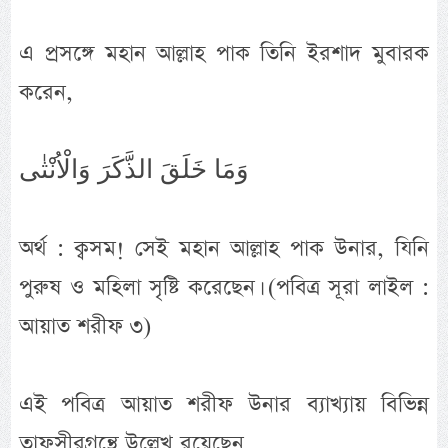
এ প্রসঙ্গে মহান আল্লাহ পাক তিনি ইরশাদ মুবারক
করেন,
وَمَا خَلَقَ الذَّكَرَ وَالْاُنْثٰى
অর্থ : ক্বসম! সেই মহান আল্লাহ পাক উনার, যিনি
পুরুষ ও মহিলা সৃষ্টি করেছেন। (পবিত্র সূরা লাইল :
আয়াত শরীফ ৩)
এই পবিত্র আয়াত শরীফ উনার ব্যাখ্যায় বিভিন্ন
তাফসীরগ্রন্থে উল্লেখ রয়েছেন,