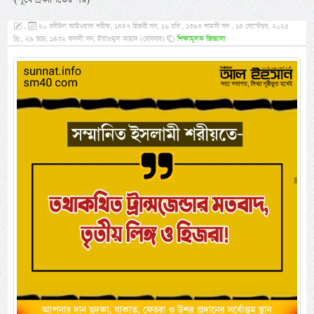
,
২০ রবীউল আউওয়াল শরীফ, ১৪৪৭ হিজরী সন, ১৬ রবি’, ১৩৯৩ শামসী সন , ১৪ সেপ্টেম্বর, ২০২৫
খ্রি:, ২৯ ভাদ্র, ১৪৩২ ফসলী সন, ইয়াওমুল আহাদ (রোববার)
শিক্ষামূলক জিজ্ঞাসা