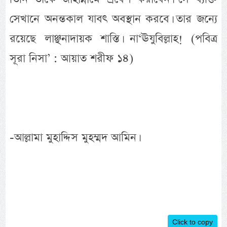
সেখানে অনন্তকাল যাবৎ অবস্থান করবে। তার জন্যে
রয়েছে লাঞ্ছনাদায়ক শাস্তি। না‘ঊযুবিল্লাহ! (পবিত্র
সূরা নিসা’ : আয়াত শরীফ ১৪)
-আল্লামা মুহাদ্দিস মুহম্মদ আমিন।
Click to copy