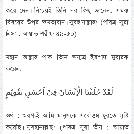
করে দেন। নিশ্চয়ই তিনি সব কিছু জানেন, সমস্ত
বিষয়ের উপর ক্ষমতাবান। সুবহানাল্লাহ! (পবিত্র সূরা
নিসা : আয়াত শরীফ ৪৯-৫০)
মহান আল্লাহ পাক তিনি অন্যত্র ইরশাদ মুবারক
করেন,
لَقَدْ خَلَقْنَا الْاِنْسَانَ فِىْٓ اَحْسَنِ تَقْوِيْمٍ
অর্থ : অবশ্যই আমি মানুষকে সর্বোত্তম ছূরতে সৃষ্টি
করেছি। সুবহানাল্লাহ! (পবিত্র সূরা তীন : আয়াত