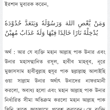
ইরশাদ মুবারক করেন,
وَمَنْ يَّعْصِ اللهَ وَرَسُوْلَهٗ وَيَتَعَدَّ حُدُوْدَهٗ
يُدْخِلْهُ نَارًا خَالِدًا فِيْهَا وَلَهٗ عَذَابٌ مُهِيْنٌ
অর্থ : আর যে ব্যক্তি মহান আল্লাহ পাক উনার এবং
উনার মহাসম্মানিত রসূল, হাবীব মাহবূব, নূরে
মুজাসসাম হাবীবুল্লাহ হুযূর পাক ছল্লাল্লাহু আলাইহি
ওয়া সাল্লাম উনার অর্থাৎ উনাদের নাফরমানী
করলো, অবাধ্য হলো এবং মহান আল্লাহ পাক উনার
নির্ধারিত সীমা অতিক্রম করলো মহান আল্লাহ পাক
তিনি তাকে জাহান্নামে প্রবেশ করাবেন। সে ব্যক্তি