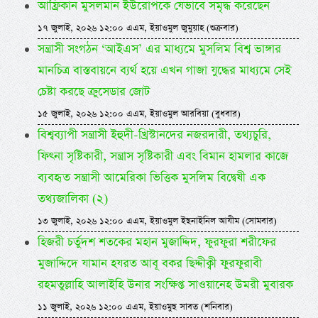
আফ্রিকান মুসলমান ইউরোপকে যেভাবে সমৃদ্ধ করেছেন
১৭ জুলাই, ২০২৬ ১২:০০ এএম, ইয়াওমুল জুমুয়াহ (শুক্রবার)
সন্ত্রাসী সংগঠন ‘আইএস’ এর মাধ্যমে মুসলিম বিশ্ব ভাঙ্গার
মানচিত্র বাস্তবায়নে ব্যর্থ হয়ে এখন গাজা যুদ্ধের মাধ্যমে সেই
চেষ্টা করছে ক্রুসেডার জোট
১৫ জুলাই, ২০২৬ ১২:০০ এএম, ইয়াওমুল আরবিয়া (বুধবার)
বিশ্বব্যাপী সন্ত্রাসী ইহুদী-খ্রিস্টানদের নজরদারী, তথ্যচুরি,
ফিৎনা সৃষ্টিকারী, সন্ত্রাস সৃষ্টিকারী এবং বিমান হামলার কাজে
ব্যবহৃত সন্ত্রাসী আমেরিকা ভিত্তিক মুসলিম বিদ্বেষী এক
তথ্যজালিকা (২)
১৩ জুলাই, ২০২৬ ১২:০০ এএম, ইয়াওমুল ইছনাইনিল আযীম (সোমবার)
হিজরী চর্তুদশ শতকের মহান মুজাদ্দিদ, ফুরফুরা শরীফের
মুজাদ্দিদে যামান হযরত আবূ বকর ছিদ্দীক্বী ফুরফুরাবী
রহমতুল্লাহি আলাইহি উনার সংক্ষিপ্ত সাওয়ানেহ উমরী মুবারক
১১ জুলাই, ২০২৬ ১২:০০ এএম, ইয়াওমুছ সাবত (শনিবার)