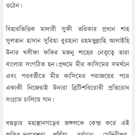
ওঠেন।
বিহারভিত্তিক মাদারী সুফী তরিকার প্রধান শাহ
সুলতান হাসান সুরিয়া বুরহানা রহমতুল্লাহি আলাইহি
উনার খলীফা ফকির মজনু শাহের নেতৃত্বে তারা
বাংলায় সংগঠিত হন। প্রথমে মীর কাসিমের সমর্থনে
এবং পরবর্তীতে মীর কাসিমের পরাজয়ের পরে
একাকী নিজেরাই উনারা ব্রিটিশবিরোধী প্রতিরোধ
সংগ্রাম চালিয়ে যান।
বগুড়ার মহাস্থানগড়ের জঙ্গলকে কেন্দ্র করে এই
ফকির-দরবেশরা পূর্ণিয়া, বর্ধমান, মেদিনীপুর,