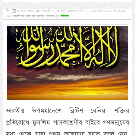
,
১২ শাবান শরীফ, ১৪৪৭ হিজরী সন, ০৩ তাসি, ১৩৯৩ শামসী সন , ০১ ফেব্রুয়ারি, ২০২৬ খ্রি:, ১৮ মাঘ,
১৪৩২ ফসলী সন, ইয়াওমুল আহাদ (রোববার)
ইতিহাস
ভারতীয় উপমহাদেশে ব্রিটিশ বেনিয়া শক্তির
প্রতিরোধে মুসলিম শাসকশ্রেণীর বাইরে গণমানুষের
মধ্য থেকে যারা প্রথম তলোয়ার হাতে তুলে নেন,