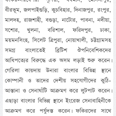
বীরভূম, জলপাইগুড়ি, কুচবিহার, দিনাজপুর, রংপুর,
মালদহ, রাজশাহী, বগুড়া, নাটোর, পাবনা, নদীয়া,
যশোর, খুলনা, বরিশাল, ফরিদপুর, ঢাকা,
ময়মনসিংহ, সিলেট ত্রিপুরা, নোয়াখালী, চট্টগ্রামসহ
সমগ্র বাংলাতেই ব্রিটিশ ঔপনিবেশিকদের
আধিপত্যের বিরুদ্ধে এক অসম লড়াই শুরু করেন।
গেরিলা কায়দায় উনারা বাংলার বিভিন্ন স্থানে
কোম্পানী ও তাদের দেশীয় সহযোগীদের কুঠি-
আস্তানা ও সেনাঘাঁটি আক্রমণ করে লুটপাট করেন।
এছাড়া বাংলার বিভিন্ন স্থানে ইংরেজ সেনাবাহিনীকে
আক্রমণ করে পর্যুদস্ত করেন। ফকিরদের সাথে