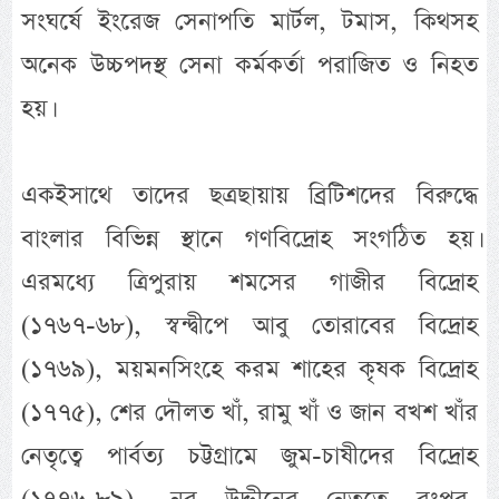
সংঘর্ষে ইংরেজ সেনাপতি মার্টল, টমাস, কিথসহ
অনেক উচ্চপদস্থ সেনা কর্মকর্তা পরাজিত ও নিহত
হয়।
একইসাথে তাদের ছত্রছায়ায় ব্রিটিশদের বিরুদ্ধে
বাংলার বিভিন্ন স্থানে গণবিদ্রোহ সংগঠিত হয়।
এরমধ্যে ত্রিপুরায় শমসের গাজীর বিদ্রোহ
(১৭৬৭-৬৮), স্বন্দ্বীপে আবু তোরাবের বিদ্রোহ
(১৭৬৯), ময়মনসিংহে করম শাহের কৃষক বিদ্রোহ
(১৭৭৫), শের দৌলত খাঁ, রামু খাঁ ও জান বখশ খাঁর
নেতৃত্বে পার্বত্য চট্টগ্রামে জুম-চাষীদের বিদ্রোহ