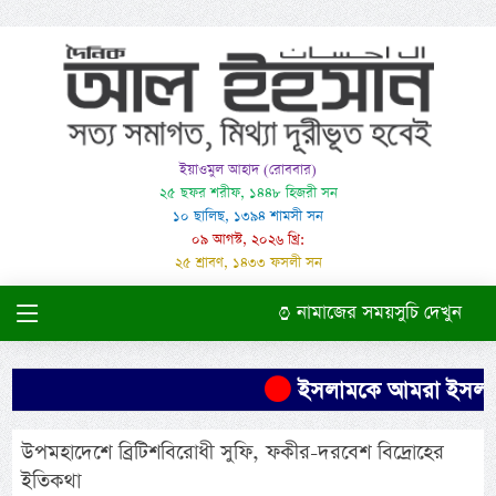
ইয়াওমুল আহাদ (রোববার)
২৫ ছফর শরীফ, ১৪৪৮ হিজরী সন
১০ ছালিছ, ১৩৯৪ শামসী সন
০৯ আগস্ট, ২০২৬ খ্রি:
২৫ শ্রাবণ, ১৪৩৩ ফসলী সন
নামাজের সময়সুচি দেখুন
ইসলামকে আমরা ইসলামের মত
উপমহাদেশে ব্রিটিশবিরোধী সুফি, ফকীর-দরবেশ বিদ্রোহের
ইতিকথা