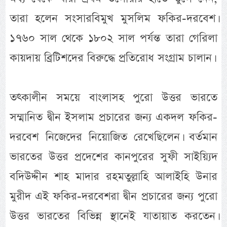
তারা হলেন সংসারবিমুখ মুসলিম ফকির-দরবেশ।
১৭৬০ সাল থেকে ১৮০২ সাল পর্যন্ত তারা গেরিলা
কায়দায় ব্রিটিশদের বিরুদ্ধে প্রতিরোধ সংগ্রাম চালান।
তৎকালীন সময়ে বাংলাসহ পুরো উত্তর ভারতে
সম্মানিত দ্বীন ইসলাম প্রচারের জন্য একদল ফকির-
দরবেশ নিজেদের নিয়োজিত রেখেছিলেন। বর্তমান
ভারতের উত্তর প্রদেশের কানপুরের সুফী সাইয়্যিদ
বদিউদ্দীন শাহ মাদার রহমতুল্লাহি আলাইহি উনার
মুরীদ এই ফকির-দরবেশরা দ্বীন প্রচারের জন্য পুরো
উত্তর ভারতের বিভিন্ন স্থানেই যাতায়াত করতেন।