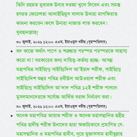
তিনি রহমত মুবারক উনার দরজা খুলে দিবেন এবং সমস্ত
হযরত ফেরেশতা আলাইহিমুস সালাম উনারা মাগফিরাত
কামনা করবেন। ফলে উনারা নাজাত লাভ করবেন।
সুবহানাল্লাহ!
৩০ জুলাই, ২০২৬ ১২:০০ এএম, ইয়াওমুল খমীছ (বৃহস্পতিবার)
বদ কাজে অর্থাৎ পাপে ও শত্রুতায় পরস্পর পরস্পরকে সাহায্য
করো না।’ সরকারের জন্য দায়িত্ব-কর্তব্য হচ্ছে- আসন্ন
মহাপবিত্র সাইয়্যিদু সাইয়্যিদিল আ’ইয়াদ শরীফ, সাইয়্যিদু
সাইয়্যিদিশ শুহুর পবিত্র রবীউল আউওয়াল শরীফ এবং
সাইয়্যিদু সাইয়্যিদিল আ’দাদ পবিত্র ১২ই শরীফ পালনে
মুসলমানদেরকে সর্বোচ্চ আর্থিক বরাদ্দ নির্ধারণ করা।
৩০ জুলাই, ২০২৬ ১২:০০ এএম, ইয়াওমুল খমীছ (বৃহস্পতিবার)
অনেক মহাপবিত্র আয়াত শরীফ ও অনেক মহাসম্মানিত ছহীহ
পবিত্র হাদীছ শরীফ উনাদের দ্বারা অকাট্যভাবে প্রমাণিত যে-
মহাসম্মানিত ও মহাপবিত্র হাবীব, নূরে মুজাসসাম হাবীবুল্লাহ