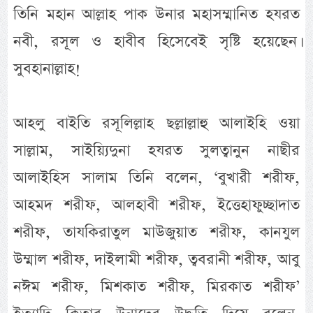
তিনি মহান আল্লাহ পাক উনার মহাসম্মানিত হযরত
নবী, রসূল ও হাবীব হিসেবেই সৃষ্টি হয়েছেন।
সুবহানাল্লাহ!
আহলু বাইতি রসূলিল্লাহ ছল্লাল্লাহু আলাইহি ওয়া
সাল্লাম, সাইয়্যিদুনা হযরত সুলত্বানুন নাছীর
আলাইহিস সালাম তিনি বলেন, ‘বুখারী শরীফ,
আহমদ শরীফ, আলহাবী শরীফ, ইত্তেহাফুচ্ছাদাত
শরীফ, তাযকিরাতুল মাউজুয়াত শরীফ, কানযুল
উম্মাল শরীফ, দাইলামী শরীফ, ত্ববরানী শরীফ, আবু
নঈম শরীফ, মিশকাত শরীফ, মিরকাত শরীফ’