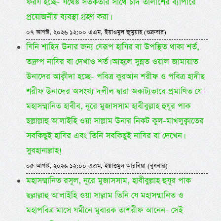
ফরয হচ্ছে- যথেষ্ট সতর্কতার সাথে চাঁদ তালাশের ব্যাপারে
প্রয়োজনীয় ব্যবস্থা গ্রহণ করা।
০৭ আগস্ট, ২০২৬ ১২:০০ এএম, ইয়াওমুল জুমুয়াহ (শুক্রবার)
যিনি শাহিদ উনার জন্য যেরূপ হাযির বা উপস্থিত থাকা শর্ত,
তদ্রুপ নাযির বা দেখাও শর্ত। আহলে সুন্নত ওয়াল জামায়াত
উনাদের আক্বীদা হচ্ছে- পবিত্র কুরআন শরীফ ও পবিত্র হাদীছ
শরীফ উনাদের অসংখ্য দলীল দ্বারা অকাট্যভাবে প্রমাণিত যে-
মহাসম্মানিত হাবীব, নূরে মুজাসসাম হাবীবুল্লাহ হুযূর পাক
ছল্লাল্লাহু আলাইহি ওয়া সাল্লাম উনার নিকট কুল-মাখলুক্বাতের
সবকিছুই হাযির এবং তিনি সবকিছুই নাযির বা দেখেন।
সুবহানাল্লাহ!
০৫ আগস্ট, ২০২৬ ১২:০০ এএম, ইয়াওমুল আরবিয়া (বুধবার)
মহাসম্মানিত রসূল, নূরে মুজাসসাম, হাবীবুল্লাহ হুযূর পাক
ছল্লাল্লাহু আলাইহি ওয়া সাল্লাম তিনি যে মহাসম্মানিত ও
মহাপবিত্র মাসে যমীনে মুবারক তাশরীফ আনেন- সেই