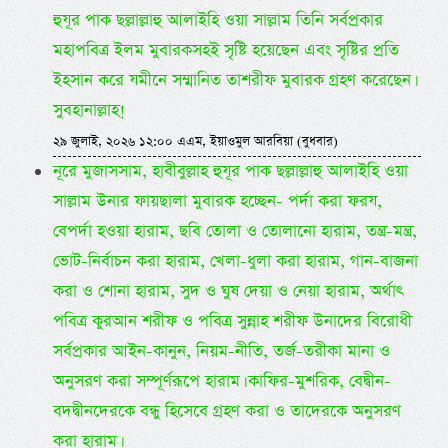
হুযূর পাক ছল্লাল্লাহু আলাইহি ওয়া সাল্লাম তিনি সর্বপ্রকার
মহাপবিত্র ইলম মুবারকসহই সৃষ্টি হয়েছেন এবং সৃষ্টির প্রতি
ইহসান করে যমীনে সম্মানিত তাশরীফ মুবারক গ্রহণ করেছেন।
সুবহানাল্লাহ!
২৯ জুলাই, ২০২৬ ১২:০০ এএম, ইয়াওমুল আরবিয়া (বুধবার)
নূরে মুজাসসাম, হাবীবুল্লাহ হুযূর পাক ছল্লাল্লাহু আলাইহি ওয়া
সাল্লাম উনার ফায়ছালা মুবারক হচ্ছেন- পর্দা করা ফরয,
বেপর্দা হওয়া হারাম, ছবি তোলা ও তোলানো হারাম, তন্ত্র-মন্ত্র,
ভোট-নির্বাচন করা হারাম, খেলা-ধুলা করা হারাম, গান-বাজনা
করা ও শোনা হারাম, সুদ ও ঘুষ দেয়া ও নেয়া হারাম, অর্থাৎ
পবিত্র কুরআন শরীফ ও পবিত্র সুন্নাহ শরীফ উনাদের বিরোধী
সর্বপ্রকার আইন-কানুন, নিয়ম-নীতি, তর্জ-তরীকা মানা ও
অনুসরণ করা সম্পূর্ণরূপে হারাম। কাফির-মুশরিক, বেদ্বীন-
বদদ্বীনদেরকে বন্ধু হিসেবে গ্রহণ করা ও তাদেরকে অনুসরণ
করা হারাম।