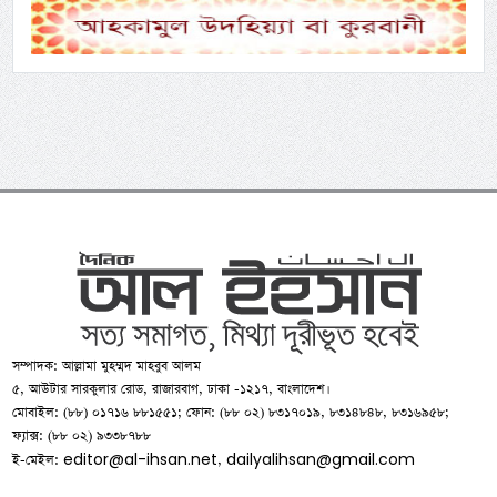
সম্পাদক: আল্লামা মুহম্মদ মাহবুব আলম
৫, আউটার সারকুলার রোড, রাজারবাগ, ঢাকা -১২১৭, বাংলাদেশ।
মোবাইল: (৮৮) ০১৭১৬ ৮৮১৫৫১; ফোন: (৮৮ ০২) ৮৩১৭০১৯, ৮৩১৪৮৪৮, ৮৩১৬৯৫৮;
ফ্যাক্স: (৮৮ ০২) ৯৩৩৮৭৮৮
editor@al-ihsan.net
dailyalihsan@gmail.com
ই-মেইল:
,