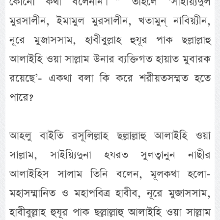
কোনো কথা বলেননি। ” তাহলে ‘সাইয়্যিদুল
মুরসালীন, ইমামুল মুরসালীন, খতামুন্ নাবিয়্যীন,
নূরে মুজাসসাম, হাবীবুল্লাহ হুযূর পাক ছল্লাল্লাহু
আলাইহি ওয়া সাল্লাম উনার ব্যক্তিগত হায়াত মুবারক
রয়েছে’- একথা বলা কি করে শরীয়তসম্মত হতে
পারে?
আহলু বাইতি রসূলিল্লাহ ছল্লাল্লাহু আলাইহি ওয়া
সাল্লাম, সাইয়্যিদুনা হযরত সুলত্বানুন নাছীর
আলাইহিস সালাম তিনি বলেন, মূলকথা হলো-
মহাসম্মানিত ও মহাপবিত্র হাবীব, নূরে মুজাসসাম,
হাবীবুল্লাহ হুযূর পাক ছল্লাল্লাহু আলাইহি ওয়া সাল্লাম