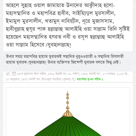
আহলে সুন্নাহ ওয়াল জামায়াত উনাদের আক্বীদাহ হলো-
মহাসম্মানিত ও মহাপবিত্র হাবীব, সাইয়্যিদুল মুরসালীন,
ইমামুল মুরসালীন, খতামুন্ নাবিয়্যীন, নূরে মুজাসসাম,
হাবীবুল্লাহ হুযূর পাক ছল্লাল্লাহু আলাইহি ওয়া সাল্লাম তিনি সৃষ্টিই
হয়েছেন মহাসম্মানিত হযরত নবী ও রসূল ছল্লাল্লাহু আলাইহি
ওয়া সাল্লাম হিসেবে। সুবহানাল্লাহ!
উনার সমগ্র মহাপবিত্র হায়াত মুবারকই সম্মানিত নুবুওওয়াতী ও সম্মানিত রিসালতী
হায়াত মুবারক। সুবহানাল্লাহ! উনার ব্যক্তিগত জিন্দেগী মুবারক বলতে কিছু নেই।
,
২৪শে জুমাদাল ঊলা শরীফ, ১৪৪৬ হিজরী সন, ৩০ সাদিস, ১৩৯২ শামসী সন , ২৭ নভেম্বর, ২০২৪ খ্রি:,
১২ অগ্রহায়ণ, ১৪৩১ ফসলী সন, ইয়াওমুল আরবিয়া (বুধবার)
মহাপবিত্র ক্বওল শরীফ-১