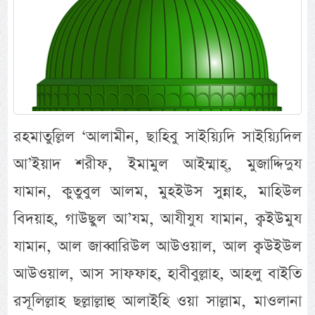
রহমাতুল্লিল ‘আলামীন, ছাহিবু সাইয়্যিদি সাইয়্যিদিল
আ’ইয়াদ শরীফ, ইমামুল আইম্মাহ্, মুজাদ্দিদুয
যামান, কুতুবুল আলম, মুহইউস সুন্নাহ, মাহিউল
বিদয়াহ, গাউছুল আ’যম, আযীযুয যামান, ক্বইউমুয
যামান, আল জাব্বারিউল আউওয়াল, আল ক্বউইউল
আউওয়াল, আস সাফফাহ, হাবীবুল্লাহ, আহলু বাইতি
রসূলিল্লাহ ছল্লাল্লাহু আলাইহি ওয়া সাল্লাম, মাওলানা