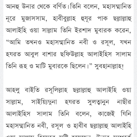
আনহু উনার থেকে বর্ণিত। তিনি বলেন, মহাসম্মানিত
নূরে মুজাসসাম, হাবীবুল্লাহ হুযূর পাক ছল্লাল্লাহু
আলাইহি ওয়া সাল্লাম তিনি ইরশাদ মুবারক করেন,
“আমি তখনও মহাসম্মানিত নবী ও রসূল, যখন
হযরত আবুল বাশার ছফিউল্লাহ আলাইহিস সালাম
তিনি রূহ ও মাটি মুবারকে ছিলেন। ” সুবহানাল্লাহ!
আহলু বাইতি রসূলিল্লাহ ছল্লাল্লাহু আলাইহি ওয়া
সাল্লাম, সাইয়্যিদুনা হযরত সুলত্বানুন নাছীর
আলাইহিস সালাম তিনি বলেন, কাজেই যিনি
মহাসম্মানিত নবী, রসূল ও হাবীব ছল্লাল্লাহু আলাইহি