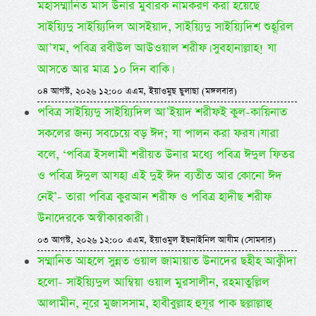
মহাসম্মানিত মাস উনার মুবারক নামকরণ করা হয়েছে
সাইয়্যিদু সাইয়্যিদিল আসইয়াদ, সাইয়্যিদু সাইয়্যিদিশ শুহূরিল
আ’যম, পবিত্র রবীউল আউওয়াল শরীফ। সুবহানাল্লাহ! যা
আসতে আর মাত্র ১০ দিন বাকি।
০৪ আগস্ট, ২০২৬ ১২:০০ এএম, ইয়াওমুছ ছুলাছা (মঙ্গলবার)
পবিত্র সাইয়্যিদু সাইয়্যিদিল আ’ইয়াদ শরীফই কুল-কায়িনাত
সকলের জন্য সবচেয়ে বড় ঈদ; যা পালন করা ফরয। যারা
বলে, ‘পবিত্র ইসলামী শরীয়ত উনার মধ্যে পবিত্র ঈদুল ফিতর
ও পবিত্র ঈদুল আযহা এই দুই ঈদ ব্যতীত আর কোনো ঈদ
নেই’- তারা পবিত্র কুরআন শরীফ ও পবিত্র হাদীছ শরীফ
উনাদেরকে অস্বীকারকারী।
০৩ আগস্ট, ২০২৬ ১২:০০ এএম, ইয়াওমুল ইছনাইনিল আযীম (সোমবার)
সম্মানিত আহলে সুন্নত ওয়াল জামায়াত উনাদের ছহীহ আক্বীদা
হলো- সাইয়্যিদুল আম্বিয়া ওয়াল মুরসালীন, রহমাতুল্লিল
আলামীন, নূরে মুজাসসাম, হাবীবুল্লাহ হুযূর পাক ছল্লাল্লাহু