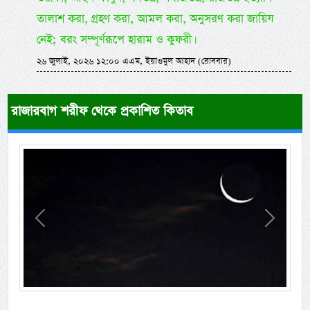
তালাশ করা, গ্রহণ করা, আমল করা, অনুসরণ করা জায়িয
নেই; বরং সম্পূর্ণরূপে হারাম ও কুফরী।
২৬ জুলাই, ২০২৬ ১২:০০ এএম, ইয়াওমুল আহাদ (রোববার)
রাজারবাগ শরীফ থেকে প্রকাশিত কিতাব
Previous
Next