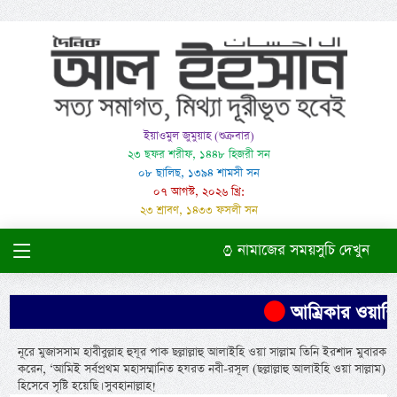
ইয়াওমুল জুমুয়াহ (শুক্রবার)
২৩ ছফর শরীফ, ১৪৪৮ হিজরী সন
০৮ ছালিছ, ১৩৯৪ শামসী সন
০৭ আগস্ট, ২০২৬ খ্রি:
২৩ শ্রাবণ, ১৪৩৩ ফসলী সন
নামাজের সময়সুচি দেখুন
আম্রিকার ওয়াশিংট
নূরে মুজাসসাম হাবীবুল্লাহ হুযূর পাক ছল্লাল্লাহু আলাইহি ওয়া সাল্লাম তিনি ইরশাদ মুবারক
করেন, ‘আমিই সর্বপ্রথম মহাসম্মানিত হযরত নবী-রসূল (ছল্লাল্লাহু আলাইহি ওয়া সাল্লাম)
হিসেবে সৃষ্টি হয়েছি। সুবহানাল্লাহ!