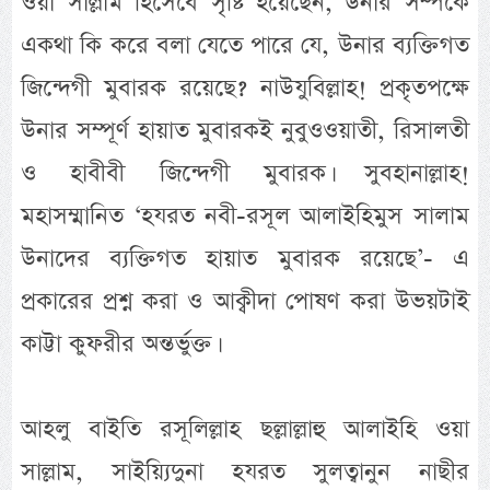
ওয়া সাল্লাম হিসেবে সৃষ্টি হয়েছেন, উনার সম্পর্কে
একথা কি করে বলা যেতে পারে যে, উনার ব্যক্তিগত
জিন্দেগী মুবারক রয়েছে? নাউযুবিল্লাহ! প্রকৃতপক্ষে
উনার সম্পূর্ণ হায়াত মুবারকই নুবুওওয়াতী, রিসালতী
ও হাবীবী জিন্দেগী মুবারক। সুবহানাল্লাহ!
মহাসম্মানিত ‘হযরত নবী-রসূল আলাইহিমুস সালাম
উনাদের ব্যক্তিগত হায়াত মুবারক রয়েছে’- এ
প্রকারের প্রশ্ন করা ও আক্বীদা পোষণ করা উভয়টাই
কাট্টা কুফরীর অন্তর্ভুক্ত।
আহলু বাইতি রসূলিল্লাহ ছল্লাল্লাহু আলাইহি ওয়া
সাল্লাম, সাইয়্যিদুনা হযরত সুলত্বানুন নাছীর