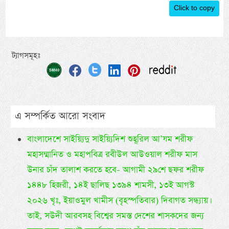
Click to copy
ট্যাগসমূহঃ
এ সম্পর্কিত আরো সংবাদ
বাংলাদেশে সাইয়্যিদু সাইয়্যিদিশ শুহূরিল আ’যম শরীফ
মহাসম্মানিত ও মহাপবিত্র রবীউল আউওয়াল শরীফ মাস
উনার চাঁদ তালাশ করতে হবে- আগামী ২৯শে ছফর শরীফ
১৪৪৮ হিজরী, ১৪ই ছালিছ ১৩৯৪ শামসী, ১৩ই আগস্ট
২০২৬ খৃঃ, ইয়াওমুল খামীস (বৃহস্পতিবার) দিবাগত সন্ধ্যায়।
তাই, সউদী আরবসহ বিশ্বের সমস্ত দেশের শাসকদের জন্য