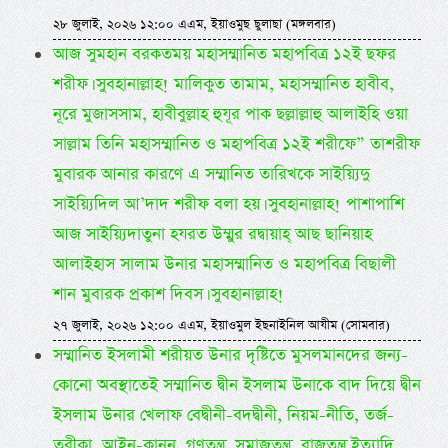
২৮ জুলাই, ২০২৬ ১২:০০ এএম, ইয়াওমুছ ছুলাছা (মঙ্গলবার)
আজ সুমহান বরকতময় মহাসম্মানিত মহাপবিত্র ১২ই ছফর
শরীফ। সুবহানাল্লাহ! মালিকুত তামাম, মহাসম্মানিত হাবীব,
নূরে মুজাসসাম, হাবীবুল্লাহ হুযূর পাক ছল্লাল্লাহু আলাইহি ওয়া
সাল্লাম তিনি মহাসম্মানিত ও মহাপবিত্র ১২ই শরীফে” তাশরীফ
মুবারক আনার কারণে এ সম্মানিত তারিখকে সাইয়্যিদু
সাইয়্যিদিল আ’দাদ শরীফ বলা হয়। সুবহানাল্লাহ! পাশাপাশি
আজ সাইয়্যিদাতুনা হযরত উম্মুর রদ্বায়াহ্ আছ ছানিয়াহ
আলাইহাস সালাম উনার মহাসম্মানিত ও মহাপবিত্র বিছালী
শান মুবারক প্রকাশ দিবস। সুবহানাল্লাহ!
২৭ জুলাই, ২০২৬ ১২:০০ এএম, ইয়াওমুল ইছনাইনিল আযীম (সোমবার)
সম্মানিত ইসলামী শরীয়ত উনার দৃষ্টিতে মুসলমানদের জন্য-
কোনো অবস্থাতেই সম্মানিত দ্বীন ইসলাম উনাকে বাদ দিয়ে দ্বীন
ইসলাম উনার খেলাফ বেদ্বীনী-বদদ্বীনী, নিয়ম-নীতি, তর্জ-
তরীকা, আইন-কানুন, গণতন্ত্র, সমাজতন্ত্র, রাজতন্ত্র ইত্যাদি