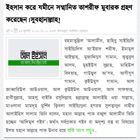
ইহসান করে যমীনে সম্মানিত তাশরীফ মুবারক গ্রহণ
করেছেন। সুবহানাল্লাহ!
»
২৯ জুলাই, ২০২৬ ১২:০০ এএম, ইয়াওমুল আরবিয়া (বুধবার)
রহমাতুল্লিল ‘আলামীন, ছাহিবু সাইয়্যিদি
সাইয়্যিদিল আ’ইয়াদ শরীফ, ইমামুল
আইম্মাহ্, মুজাদ্দিদুয যামান, কুতুবুল
আলম, মুহইউস সুন্নাহ, মাহিউল
বিদয়াহ, গাউছুল আ’যম, আযীযুয
যামান, ক্বইউমুয যামান, আল
জাব্বারিউল আউওয়াল, আল ক্বউইউল আউওয়াল, আস সাফফাহ,
হাবীবুল্লাহ, আহলু বাইতি রসূলিল্লাহ ছল্লাল্লাহু আলাইহি ওয়া সাল্লাম,
মাওলানা মামদূহ মুর্শিদ ক্বিবলা সাইয়্যিদুনা হযরত সুলত্বানুন নাছীর
আলাইহিস সালাম তিনি বলেন, মহান আল্লাহ পাক রব্বুল আলামীন তিনি
হচ্ছেন ‘আলিমুল গইব’। অর্থাৎ সর্বপ্রকার গইব বা অদৃশ্য বস্তু বা বিষয়ের
বাকি অংশ পড়ুন...
ইলম মহান আল্লাহ পাক উনার রয়ে