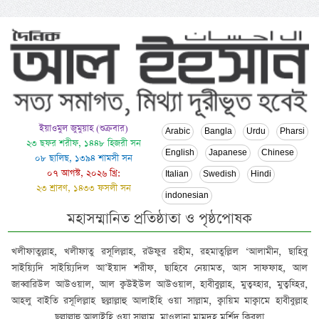
ইয়াওমুল জুমুয়াহ (শুক্রবার)
Arabic
Bangla
Urdu
Pharsi
২৩ ছফর শরীফ, ১৪৪৮ হিজরী সন
English
Japanese
Chinese
০৮ ছালিছ, ১৩৯৪ শামসী সন
০৭ আগস্ট, ২০২৬ খ্রি:
Italian
Swedish
Hindi
২৩ শ্রাবণ, ১৪৩৩ ফসলী সন
indonesian
মহাসম্মানিত প্রতিষ্ঠাতা ও পৃষ্ঠপোষক
খলীফাতুল্লাহ, খলীফাতু রসূলিল্লাহ, রঊফুর রহীম, রহমাতুল্লিল ‘আলামীন, ছাহিবু
সাইয়্যিদি সাইয়্যিদিল আ’ইয়াদ শরীফ, ছাহিবে নেয়ামত, আস সাফফাহ, আল
জাব্বারিউল আউওয়াল, আল ক্বউইউল আউওয়াল, হাবীবুল্লাহ, মুত্বহ্হার, মুত্বহ্হির,
আহলু বাইতি রসূলিল্লাহ ছল্লাল্লাহু আলাইহি ওয়া সাল্লাম, ক্বায়িম মাক্বামে হাবীবুল্লাহ
ছল্লাল্লাহু আলাইহি ওয়া সাল্লাম, মাওলানা মামদূহ মুর্শিদ ক্বিবলা