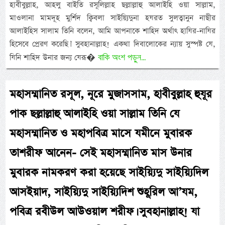
হাবীবুল্লাহ, আহলু বাইতি রসূলিল্লাহ ছল্লাল্লাহু আলাইহি ওয়া সাল্লাম,
মাওলানা মামদূহ মুর্শিদ ক্বিবলা সাইয়্যিদুনা হযরত সুলত্বানুন নাছীর
আলাইহিস সালাম তিনি বলেন, আমি আপনাকে শাহিদ অর্থাৎ হাযির-নাযির
হিসেবে প্রেরণ করেছি।’ সুবহানাল্লাহ! একথা দিবালোকের ন্যায় সুস্পষ্ট যে,
বাকি অংশ পড়ুন...
যিনি শাহিদ উনার জন্য যেরূ�
মহাসম্মানিত রসূল, নূরে মুজাসসাম, হাবীবুল্লাহ হুযূর
পাক ছল্লাল্লাহু আলাইহি ওয়া সাল্লাম তিনি যে
মহাসম্মানিত ও মহাপবিত্র মাসে যমীনে মুবারক
তাশরীফ আনেন- সেই মহাসম্মানিত মাস উনার
মুবারক নামকরণ করা হয়েছে সাইয়্যিদু সাইয়্যিদিল
আসইয়াদ, সাইয়্যিদু সাইয়্যিদিশ শুহূরিল আ’যম,
পবিত্র রবীউল আউওয়াল শরীফ। সুবহানাল্লাহ! যা