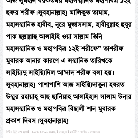
আজ সুমহান বরকতময় মহাসম্মানিত মহাপবিত্র ১২ই
ছফর শরীফ। সুবহানাল্লাহ! মালিকুত তামাম,
মহাসম্মানিত হাবীব, নূরে মুজাসসাম, হাবীবুল্লাহ হুযূর
পাক ছল্লাল্লাহু আলাইহি ওয়া সাল্লাম তিনি
মহাসম্মানিত ও মহাপবিত্র ১২ই শরীফে” তাশরীফ
মুবারক আনার কারণে এ সম্মানিত তারিখকে
সাইয়্যিদু সাইয়্যিদিল আ’দাদ শরীফ বলা হয়।
সুবহানাল্লাহ! পাশাপাশি আজ সাইয়্যিদাতুনা হযরত
উম্মুর রদ্বায়াহ্ আছ ছানিয়াহ আলাইহাস সালাম উনার
মহাসম্মানিত ও মহাপবিত্র বিছালী শান মুবারক
প্রকাশ দিবস। সুবহানাল্লাহ!
»
২৭ জুলাই, ২০২৬ ১২:০০ এএম, ইয়াওমুল ইছনাইনিল আযীম (সোমবার)