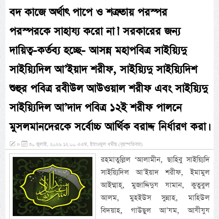
বদ কাজে অর্থাৎ পাপে ও শত্রুতায় পরস্পর
পরস্পরকে সাহায্য করো না।’ সরকারের জন্য
দায়িত্ব-কর্তব্য হচ্ছে- আসন্ন মহাপবিত্র সাইয়্যিদু
সাইয়্যিদিল আ’ইয়াদ শরীফ, সাইয়্যিদু সাইয়্যিদিশ
শুহুর পবিত্র রবীউল আউওয়াল শরীফ এবং সাইয়্যিদু
সাইয়্যিদিল আ’দাদ পবিত্র ১২ই শরীফ পালনে
মুসলমানদেরকে সর্বোচ্চ আর্থিক বরাদ্দ নির্ধারণ করা।
»
৩০ জুলাই, ২০২৬ ১২:০০ এএম, ইয়াওমুল খমীছ (বৃহস্পতিবার)
রহমাতুল্লিল ‘আলামীন, ছাহিবু সাইয়্যিদি
সাইয়্যিদিল আ’ইয়াদ শরীফ, ইমামুল
আইম্মাহ্, মুজাদ্দিদুয যামান, কুতুবুল
আলম, মুহইউস সুন্নাহ, মাহিউল
বিদয়াহ, গাউছুল আ’যম, আযীযুয