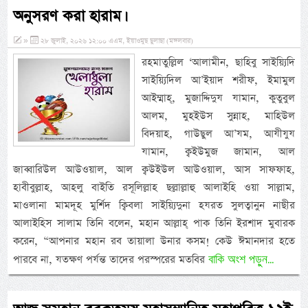
অনুসরণ করা হারাম।
»
২৮ জুলাই, ২০২৬ ১২:০০ এএম, ইয়াওমুছ ছুলাছা (মঙ্গলবার)
রহমাতুল্লিল ‘আলামীন, ছাহিবু সাইয়্যিদি
সাইয়্যিদিল আ’ইয়াদ শরীফ, ইমামুল
আইম্মাহ্, মুজাদ্দিদুয যামান, কুতুবুল
আলম, মুহইউস সুন্নাহ, মাহিউল
বিদয়াহ, গাউছুল আ’যম, আযীযুয
যামান, ক্বইউমুজ জামান, আল
জাব্বারিউল আউওয়াল, আল ক্বউইউল আউওয়াল, আস সাফফাহ,
হাবীবুল্লাহ, আহলু বাইতি রসূলিল্লাহ ছল্লাল্লাহু আলাইহি ওয়া সাল্লাম,
মাওলানা মামদূহ মুর্শিদ ক্বিবলা সাইয়্যিদুনা হযরত সুলত্বানুন নাছীর
আলাইহিস সালাম তিনি বলেন, মহান আল্লাহ্ পাক তিনি ইরশাদ মুবারক
করেন, “আপনার মহান রব তায়ালা উনার কসম! কেউ ঈমানদার হতে
বাকি অংশ পড়ুন...
পারবে না, যতক্ষণ পর্যন্ত তাদের পরস্পরের মতবির