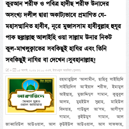
কুরআন শরীফ ও পবিত্র হাদীছ শরীফ উনাদের
অসংখ্য দলীল দ্বারা অকাট্যভাবে প্রমাণিত যে-
মহাসম্মানিত হাবীব, নূরে মুজাসসাম হাবীবুল্লাহ হুযূর
পাক ছল্লাল্লাহু আলাইহি ওয়া সাল্লাম উনার নিকট
কুল-মাখলুক্বাতের সবকিছুই হাযির এবং তিনি
সবকিছুই নাযির বা দেখেন। সুবহানাল্লাহ!
»
০৫ আগস্ট, ২০২৬ ১২:০০ এএম, ইয়াওমুল আরবিয়া (বুধবার)
রহমাতুল্লিল ‘আলামীন, ছাহিবু সাইয়্যিদি
সাইয়্যিদিল আ’ইয়াদ শরীফ, ইমামুল
আইম্মাহ্, মুজাদ্দিদুয যামান, কুতুবুল
আলম, মুহইউস সুন্নাহ, মাহিউল
বিদয়াহ, গাউছুল আ’যম, আযীযুয
যামান, ক্বইউমুয যামান, আল
জাব্বারিউল আউওয়াল, আল ক্বউইউল আউওয়াল, আস সাফফাহ,