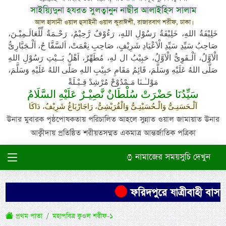
সাইয়্যিদুনা হযরত সুলত্বানুন নাছীর আলাইহিস সালাম
আল হাসানী ওয়াল হুসাইনী ওয়াল কুরাঈশী, রাজারবাগ শরীফ, ঢাকা।
خَلِيْفَةُ اللهِ، خَلِيْفَةُ رَسُوْلِ اللهِ، رَءُوْفٌ رَّحِيْمٌ، رَحْـمَةٌ لِّلْعَالَـمِيْـنَ،
صَاحِبُ سَيِّدِ سَيِّدِ الْاَعْيَادِ شَرِيْفٍ، صَاحِبِ نِعْمَتْ، اَلسَّفَّا حُ، اَلْـجَبَّارِىُّ
الْاَوَّلُ، اَلْـقَوِىُّ الْاَوَّلُ، حَبِيْبُ ال لهِ، مُطَهِّرٌ، اَهْلُ بَــيْتِ رَسُوْلِ اللهِ
صَلَّى اللهُ عَلَيْهِ وَسَلَّمَ، قَائِمُ مَقَامِ حَبِيْبِ اللهِ صَلَّى اللهُ عَلَيْهِ وَسَلَّمَ،
مَوْلـٰـنَا مَـمْدُوْحْ مُرْشِدْ قِـبْـلَةْ
سَيِّدُنَا حَضْرَتْ سُلْطَانٌ نَّصِيْـرٌ عَلَيْهِ السَّلَامُ
اَلْـحَسَنِـىُّ وَالْـحُسَيْنِـىُّ وَالْقُرَيْشِىُّ، رَاجَارْبَاغُ شَرِيْفٌ، دَاكَا
উনার মুবারক পৃষ্ঠপোষকতায় পরিচালিত আহলে সুন্নাত ওয়াল জামায়াত উনার
আক্বীদায় প্রতিষ্ঠিত শরীয়তসম্মত একমাত্র আন্তর্জাতিক পত্রিকা
নামাজের সময়সুচি দেখুন
ফরিদপুরে যাত্রীবাহী বাস উল্
প্রথম পাতা
মহাপবিত্র ক্বওল শরীফ-১