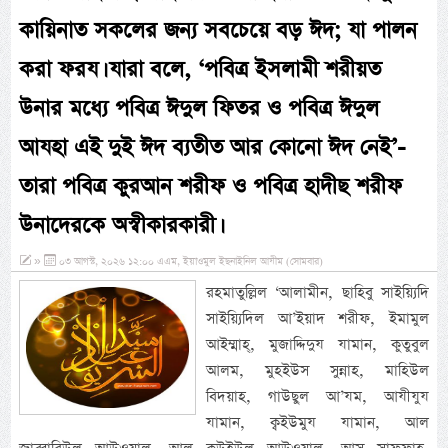
কায়িনাত সকলের জন্য সবচেয়ে বড় ঈদ; যা পালন
করা ফরয। যারা বলে, ‘পবিত্র ইসলামী শরীয়ত
উনার মধ্যে পবিত্র ঈদুল ফিতর ও পবিত্র ঈদুল
আযহা এই দুই ঈদ ব্যতীত আর কোনো ঈদ নেই’-
তারা পবিত্র কুরআন শরীফ ও পবিত্র হাদীছ শরীফ
উনাদেরকে অস্বীকারকারী।
»
০৩ আগস্ট, ২০২৬ ১২:০০ এএম, ইয়াওমুল ইছনাইনিল আযীম (সোমবার)
রহমাতুল্লিল ‘আলামীন, ছাহিবু সাইয়্যিদি
সাইয়্যিদিল আ’ইয়াদ শরীফ, ইমামুল
আইম্মাহ্, মুজাদ্দিদুয যামান, কুতুবুল
আলম, মুহইউস সুন্নাহ, মাহিউল
বিদয়াহ, গাউছুল আ’যম, আযীযুয
যামান, ক্বইউমুয যামান, আল