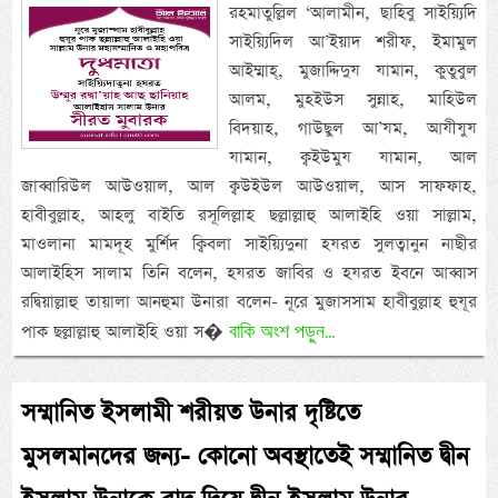
রহমাতুল্লিল ‘আলামীন, ছাহিবু সাইয়্যিদি
সাইয়্যিদিল আ’ইয়াদ শরীফ, ইমামুল
আইম্মাহ্, মুজাদ্দিদুয যামান, কুতুবুল
আলম, মুহইউস সুন্নাহ, মাহিউল
বিদয়াহ, গাউছুল আ’যম, আযীযুয
যামান, ক্বইউমুয যামান, আল
জাব্বারিউল আউওয়াল, আল ক্বউইউল আউওয়াল, আস সাফফাহ,
হাবীবুল্লাহ, আহলু বাইতি রসূলিল্লাহ ছল্লাল্লাহু আলাইহি ওয়া সাল্লাম,
মাওলানা মামদূহ মুর্শিদ ক্বিবলা সাইয়্যিদুনা হযরত সুলত্বানুন নাছীর
আলাইহিস সালাম তিনি বলেন, হযরত জাবির ও হযরত ইবনে আব্বাস
রদ্বিয়াল্লাহু তায়ালা আনহুমা উনারা বলেন- নূরে মুজাসসাম হাবীবুল্লাহ হুযূর
বাকি অংশ পড়ুন...
পাক ছল্লাল্লাহু আলাইহি ওয়া স�
সম্মানিত ইসলামী শরীয়ত উনার দৃষ্টিতে
মুসলমানদের জন্য- কোনো অবস্থাতেই সম্মানিত দ্বীন