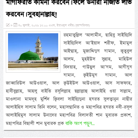
মাগফিরাত কামনা করবেন। ফলে উনারা নাজাত লাভ
করবেন। সুবহানাল্লাহ!
»
৩০ জুলাই, ২০২৬ ১২:০০ এএম, ইয়াওমুল খমীছ (বৃহস্পতিবার)
রহমাতুল্লিল ‘আলামীন, ছাহিবু সাইয়্যিদি
সাইয়্যিদিল আ’ইয়াদ শরীফ, ইমামুল
আইম্মাহ্, মুজাদ্দিদুয যামান, কুতুবুল
আলম, মুহইউস সুন্নাহ, মাহিউল
বিদয়াহ, গাউছুল আ’যম, আযীযুয
যামান, ক্বইউমুয যামান, আল
জাব্বারিউল আউওয়াল, আল ক্বউইউল আউওয়াল, আস সাফফাহ,
হাবীবুল্লাহ, আহলু বাইতি রসূলিল্লাহ ছল্লাল্লাহু আলাইহি ওয়া সাল্লাম,
মাওলানা মামদূহ মুর্শিদ ক্বিবলা সাইয়্যিদুনা হযরত সুলত্বানুন নাছীর
আলাইহিস সালাম তিনি বলেন, মহাসম্মানিত ও মহাপবিত্র হযরত নবী-রসূল
আলাইহিমুস সালাম উনাদের মহাপবিত্র বিলাদতী শান মুবারক প্রকাশ,
বাকি অংশ পড়ুন...
মহাপবিত্র বিছালী শান মুবারক প্রক