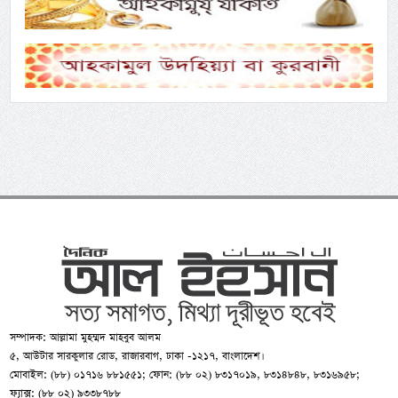
সম্পাদক: আল্লামা মুহম্মদ মাহবুব আলম
৫, আউটার সারকুলার রোড, রাজারবাগ, ঢাকা -১২১৭, বাংলাদেশ।
মোবাইল: (৮৮) ০১৭১৬ ৮৮১৫৫১; ফোন: (৮৮ ০২) ৮৩১৭০১৯, ৮৩১৪৮৪৮, ৮৩১৬৯৫৮;
ফ্যাক্স: (৮৮ ০২) ৯৩৩৮৭৮৮