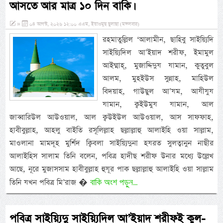
আসতে আর মাত্র ১০ দিন বাকি।
»
০৪ আগস্ট, ২০২৬ ১২:০০ এএম, ইয়াওমুছ ছুলাছা (মঙ্গলবার)
রহমাতুল্লিল ‘আলামীন, ছাহিবু সাইয়্যিদি
সাইয়্যিদিল আ’ইয়াদ শরীফ, ইমামুল
আইম্মাহ্, মুজাদ্দিদুয যামান, কুতুবুল
আলম, মুহইউস সুন্নাহ, মাহিউল
বিদয়াহ, গাউছুল আ’যম, আযীযুয
যামান, ক্বইউমুয যামান, আল
জাব্বারিউল আউওয়াল, আল ক্বউইউল আউওয়াল, আস সাফফাহ,
হাবীবুল্লাহ, আহলু বাইতি রসূলিল্লাহ ছল্লাল্লাহু আলাইহি ওয়া সাল্লাম,
মাওলানা মামদূহ মুর্শিদ ক্বিবলা সাইয়্যিদুনা হযরত সুলত্বানুন নাছীর
আলাইহিস সালাম তিনি বলেন, পবিত্র হাদীছ শরীফ উনার মধ্যে উল্লেখ
আছে, নূরে মুজাসসাম হাবীবুল্লাহ হুযূর পাক ছল্লাল্লাহু আলাইহি ওয়া সাল্লাম
বাকি অংশ পড়ুন...
তিনি যখন পবিত্র মি’রাজ �
পবিত্র সাইয়্যিদু সাইয়্যিদিল আ’ইয়াদ শরীফই কুল-