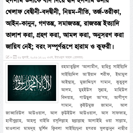
ইসলাম উনাকে বাদ দিয়ে দ্বীন ইসলাম উনার
খেলাফ বেদ্বীনী-বদদ্বীনী, নিয়ম-নীতি, তর্জ-তরীকা,
আইন-কানুন, গণতন্ত্র, সমাজতন্ত্র, রাজতন্ত্র ইত্যাদি
তালাশ করা, গ্রহণ করা, আমল করা, অনুসরণ করা
জায়িয নেই; বরং সম্পূর্ণরূপে হারাম ও কুফরী।
»
২৬ জুলাই, ২০২৬ ১২:০০ এএম, ইয়াওমুল আহাদ (রোববার)
রহমাতুল্লিল ‘আলামীন, ছাহিবু সাইয়্যিদি
সাইয়্যিদিল আ’ইয়াদ শরীফ, ইমামুল
আইম্মাহ্, মুজাদ্দিদুয যামান, কুতুবুল
আলম, মুহইউস সুন্নাহ, মাহিউল
বিদয়াহ, গাউছুল আ’যম, আযীযুয
যামান, ক্বইউমুজ জামান, আল
জাব্বারিউল আউওয়াল, আল ক্বউইউল আউওয়াল, আস সাফফাহ,
হাবীবুল্লাহ, আহলু বাইতি রসূলিল্লাহ ছল্লাল্লাহু আলাইহি ওয়া সাল্লাম,
মাওলানা মামদূহ মুর্শিদ ক্বিবলা সাইয়্যিদুনা হযরত সুলত্বানুন নাছীর