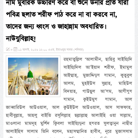
নাম মুবারক উচ্চারণ করে বা শুনে উনার প্রতি যারা
পবিত্র ছলাত শরীফ পাঠ করে না বা করবে না,
তাদের জন্য ধ্বংস ও জাহান্নাম অবধারিত।
নাউযুবিল্লাহ!
»
০১ আগস্ট, ২০২৬ ১২:০০ এএম, ইয়াওমুছ সাবত (শনিবার)
রহমাতুল্লিল ‘আলামীন, ছাহিবু সাইয়্যিদি
সাইয়্যিদিল আ’ইয়াদ শরীফ, ইমামুল
আইম্মাহ্, মুজাদ্দিদুয যামান, কুতুবুল
আলম, মুহইউস সুন্নাহ, মাহিউল
বিদয়াহ, গাউছুল আ’যম, আযীযুয
যামান, ক্বইউমুয যামান, আল
জাব্বারিউল আউওয়াল, আল ক্বউইউল আউওয়াল, আস সাফফাহ,
হাবীবুল্লাহ, আহলু বাইতি রসূলিল্লাহ ছল্লাল্লাহু আলাইহি ওয়া সাল্লাম,
মাওলানা মামদূহ মুর্শিদ ক্বিবলা সাইয়্যিদুনা হযরত সুলত্বানুন নাছীর
আলাইহিস সালাম তিনি বলেন, মহাসম্মানিত হাবীব, নূরে মুজাসসাম