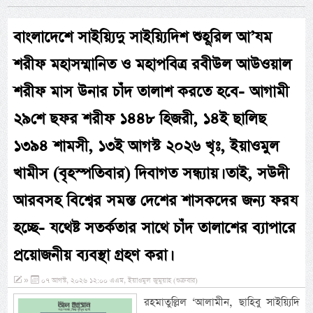
বাংলাদেশে সাইয়্যিদু সাইয়্যিদিশ শুহূরিল আ’যম
শরীফ মহাসম্মানিত ও মহাপবিত্র রবীউল আউওয়াল
শরীফ মাস উনার চাঁদ তালাশ করতে হবে- আগামী
২৯শে ছফর শরীফ ১৪৪৮ হিজরী, ১৪ই ছালিছ
১৩৯৪ শামসী, ১৩ই আগস্ট ২০২৬ খৃঃ, ইয়াওমুল
খামীস (বৃহস্পতিবার) দিবাগত সন্ধ্যায়। তাই, সউদী
আরবসহ বিশ্বের সমস্ত দেশের শাসকদের জন্য ফরয
হচ্ছে- যথেষ্ট সতর্কতার সাথে চাঁদ তালাশের ব্যাপারে
প্রয়োজনীয় ব্যবস্থা গ্রহণ করা।
»
০৭ আগস্ট, ২০২৬ ১২:০০ এএম, ইয়াওমুল জুমুয়াহ (শুক্রবার)
রহমাতুল্লিল ‘আলামীন, ছাহিবু সাইয়্যিদি