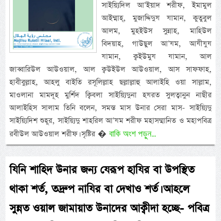
সাইয়্যিদিল আ’ইয়াদ শরীফ, ইমামুল
আইম্মাহ্, মুজাদ্দিদুয যামান, কুতুবুল
আলম, মুহইউস সুন্নাহ, মাহিউল
বিদয়াহ, গাউছুল আ’যম, আযীযুয
যামান, ক্বইউমুয যামান, আল
জাব্বারিউল আউওয়াল, আল ক্বউইউল আউওয়াল, আস সাফফাহ,
হাবীবুল্লাহ, আহলু বাইতি রসূলিল্লাহ ছল্লাল্লাহু আলাইহি ওয়া সাল্লাম,
মাওলানা মামদূহ মুর্শিদ ক্বিবলা সাইয়্যিদুনা হযরত সুলত্বানুন নাছীর
আলাইহিস সালাম তিনি বলেন, সমস্ত মাস উনার সেরা মাস- সাইয়্যিদু
সাইয়্যিদিশ শুহূর, সাইয়্যিদু শাহরিল আ’যম শরীফ মহাসম্মানিত ও মহাপবিত্র
বাকি অংশ পড়ুন...
রবীউল আউওয়াল শরীফ। সৃষ্টির �
যিনি শাহিদ উনার জন্য যেরূপ হাযির বা উপস্থিত
থাকা শর্ত, তদ্রুপ নাযির বা দেখাও শর্ত। আহলে
সুন্নত ওয়াল জামায়াত উনাদের আক্বীদা হচ্ছে- পবিত্র