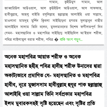
যামান, ক্বইউমুয যামান, আল
জাব্বারিউল আউওয়াল, আল ক্বউইউল আউওয়াল, আস সাফফাহ,
হাবীবুল্লাহ, আহলু বাইতি রসূলিল্লাহ ছল্লাল্লাহু আলাইহি ওয়া সাল্লাম,
মাওলানা মামদূহ মুর্শিদ ক্বিবলা সাইয়্যিদুনা হযরত সুলত্বানুন নাছীর
আলাইহিস সালাম তিনি বলেন, মুসলমানদের বিশেষ ফযীলতপূর্ণ দিন
যেমন- মহাসম্মানিত ও মহাপবিত্র সাইয়্যিদু সাইয়্যিদিল আ’ইয়াদ শরীফ,
বাকি অংশ পড়ুন...
পবিত্র লাইলাতুল বরাত শরীফ, পবিত্র �
অনেক মহাপবিত্র আয়াত শরীফ ও অনেক
মহাসম্মানিত ছহীহ পবিত্র হাদীছ শরীফ উনাদের দ্বারা
অকাট্যভাবে প্রমাণিত যে- মহাসম্মানিত ও মহাপবিত্র
হাবীব, নূরে মুজাসসাম হাবীবুল্লাহ হুযূর পাক ছল্লাল্লাহু
আলাইহি ওয়া সাল্লাম তিনি সর্বপ্রকার মহাপবিত্র
ইলম মুবারকসহই সৃষ্টি হয়েছেন এবং সৃষ্টির প্রতি