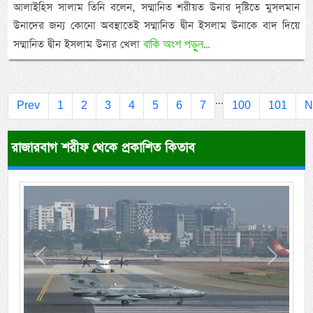
আলাইহিস সালাম তিনি বলেন, সম্মানিত শরীয়ত উনার দৃষ্টিতে মুসলমান
উনাদের জন্য কোনো অবস্থাতেই সম্মানিত দ্বীন ইসলাম উনাকে বাদ দিয়ে
বাকি অংশ পড়ুন...
সম্মানিত দ্বীন ইসলাম উনার খেলা
...
Prev
1
2
3
4
5
6
7
100
101
N
রাজারবাগ শরীফ থেকে প্রকাশিত কিতাব
Previous
Next