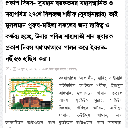
প্রকাশ দিবস- সুমহান বরকতময় মহাসম্মানিত ও
মহাপবিত্র ২৭শে যিলহজ্জ শরীফ। সুবহানাল্লাহ! তাই
মুসলমান পুরুষ-মহিলা সকলের জন্য দায়িত্ব ও
কর্তব্য হচ্ছে, উনার পবিত্র শাহাদাতী শান মুবারক
প্রকাশ দিবস যথাযথভাবে পালন করে ইবরত-
নছীহত হাছিল করা।
»
১৪ জুন, ২০২৬ ১২:০০ এএম, ইয়াওমুল আহাদ (রোববার)
রহমাতুল্লিল ‘আলামীন, ছাহিবু সাইয়্যিদি
সাইয়্যিদিল আ’ইয়াদ শরীফ, ইমামুল
আইম্মাহ্, মুজাদ্দিদুয যামান, কুতুবুল
আলম, মুহইউস সুন্নাহ, মাহিউল
বিদয়াহ, গাউছুল আ’যম, আযীযুয
যামান, ক্বইউমুয যামান, আল
জাব্বারিউল আউওয়াল, আল ক্বউইউল আউওয়াল, আস সাফফাহ,