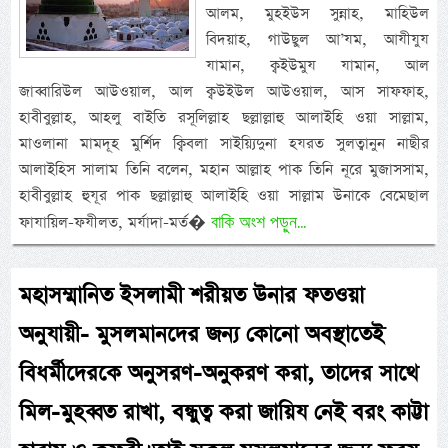
আলম, মুহইউস সুন্নাহ, মাহিউল
বিদয়াহ, গাউছুল আ’যম, আযীযুয
যামান, ক্বইউমুয যামান, আল
জাব্বারিউল আউওয়াল, আল ক্বউইউল আউওয়াল, আস সাফফাহ,
হাবীবুল্লাহ, আহলু বাইতি রসূলিল্লাহ ছল্লাল্লাহু আলাইহি ওয়া সাল্লাম,
মাওলানা মামদূহ মুর্শিদ ক্বিবলা সাইয়্যিদুনা হযরত সুলত্বানুন নাছীর
আলাইহিস সালাম তিনি বলেন, মহান আল্লাহ পাক তিনি নূরে মুজাসসাম,
হাবীবুল্লাহ হুযূর পাক ছল্লাল্লাহু আলাইহি ওয়া সাল্লাম উনাকে বেমেছাল
বাকি অংশ পড়ুন...
ফাযায়িল-ফযীলত, মর্যাদা-মর্ত�
মহাসম্মানিত ইসলামী শরীয়ত উনার ফতওয়া
অনুযায়ী- মুসলমানদের জন্য কোনো অবস্থাতেই
বিধর্মীদেরকে অনুসরণ-অনুকরণ করা, তাদের সাথে
মিল-মুহব্বত রাখা, বন্ধুত্ব করা জায়িয নেই বরং কাট্টা