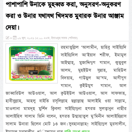
পাশাপাশি উনাকে মুহব্বত করা, অনুসরণ-অনুকরণ
করা ও উনার যথাযথ খিদমত মুবারক উনার আঞ্জাম
দেয়া।
»
০৬ জুন, ২০২৬ ১২:০০ এএম, ইয়াওমুছ সাবত (শনিবার)
রহমাতুল্লিল ‘আলামীন, ছাহিবু সাইয়্যিদি
সাইয়্যিদিল আ’ইয়াদ শরীফ, ইমামুল
আইম্মাহ্, মুজাদ্দিদুয যামান, কুতুবুল
আলম, মুহইউস সুন্নাহ, মাহিউল
বিদয়াহ, গাউছুল আ’যম, আযীযুয
যামান, ক্বইউমুয যামান, আল
জাব্বারিউল আউওয়াল, আল ক্বউইউল আউওয়াল, আস সাফফাহ,
হাবীবুল্লাহ, আহলু বাইতি রসূলিল্লাহ ছল্লাল্লাহু আলাইহি ওয়া সাল্লাম,
মাওলানা মামদূহ মুর্শিদ ক্বিবলা সাইয়্যিদুনা হযরত সুলত্বানুন নাছীর
আলাইহিস সালাম তিনি বলেন, হযরত উম্মাহাতুল মু’মিনীন আলাইহিন্নাস
সালাম উনারা ছিলেন মোট ১৩ জন। সুবহানাল্লাহ! সাইয়্যিদুল মুরসালীন,
বাকি অংশ পড়ুন...
ইমামুল মুরসালীন, খ¦াতামুন নাব