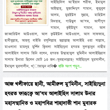
সাইয়্যিদিল আ’ইয়াদ শরীফ, ইমামুল
আইম্মাহ্, মুজাদ্দিদুয যামান, কুতুবুল
আলম, মুহইউস সুন্নাহ, মাহিউল
বিদয়াহ, গাউছুল আ’যম, আযীযুয
যামান, ক্বইউমুয যামান, আল
জাব্বারিউল আউওয়াল, আল ক্বউইউল আউওয়াল, আস সাফফাহ,
হাবীবুল্লাহ, আহলু বাইতি রসূলিল্লাহ ছল্লাল্লাহু আলাইহি ওয়া সাল্লাম,
মাওলানা মামদূহ মুর্শিদ ক্বিবলা সাইয়্যিদুনা হযরত সুলত্বানুন নাছীর
আলাইহিস সালাম তিনি বলেন, হযরত উম্মাহাতুল মুমিনীন আলাইহিন্নাস
সালাম উনারা ছিলেন মোট ১৩ জন। সুবহানাল্লাহ! সাইয়্যিদুল মুরসালীন,
বাকি অংশ পড়ুন...
ইমামুল মুরসালীন, খ¦াতামুন নাবি�
আজ খলীফায়ে ছানী, আমীরুল মু’মিনীন, সাইয়্যিদুনা
হযরত ফারূক্বে আ’যম আলাইহিস সালাম উনার
মহাসম্মানিত ও মহাপবিত্র শাহাদাতী শান মুবারক