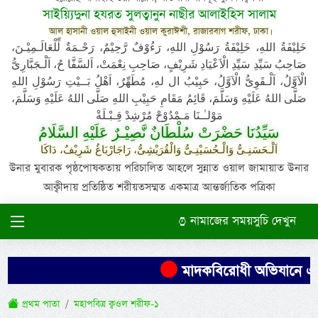
সাইয়্যিদুনা হযরত সুলত্বানুন নাছীর আলাইহিস সালাম
আল হাসানী ওয়াল হুসাইনী ওয়াল কুরাঈশী, রাজারবাগ শরীফ, ঢাকা।
خَلِيْفَةُ اللهِ، خَلِيْفَةُ رَسُوْلِ اللهِ، رَءُوْفٌ رَّحِيْمٌ، رَحْـمَةٌ لِّلْعَالَـمِيْـنَ،
صَاحِبُ سَيِّدِ سَيِّدِ الْاَعْيَادِ شَرِيْفٍ، صَاحِبِ نِعْمَتْ، اَلسَّفَّا حُ، اَلْـجَبَّارِىُّ
الْاَوَّلُ، اَلْـقَوِىُّ الْاَوَّلُ، حَبِيْبُ ال لهِ، مُطَهِّرٌ، اَهْلُ بَــيْتِ رَسُوْلِ اللهِ
صَلَّى اللهُ عَلَيْهِ وَسَلَّمَ، قَائِمُ مَقَامِ حَبِيْبِ اللهِ صَلَّى اللهُ عَلَيْهِ وَسَلَّمَ،
مَوْلـٰـنَا مَـمْدُوْحْ مُرْشِدْ قِـبْـلَةْ
سَيِّدُنَا حَضْرَتْ سُلْطَانٌ نَّصِيْـرٌ عَلَيْهِ السَّلَامُ
اَلْـحَسَنِـىُّ وَالْـحُسَيْنِـىُّ وَالْقُرَيْشِىُّ، رَاجَارْبَاغُ شَرِيْفٌ، دَاكَا
উনার মুবারক পৃষ্ঠপোষকতায় পরিচালিত আহলে সুন্নাত ওয়াল জামায়াত উনার
আক্বীদায় প্রতিষ্ঠিত শরীয়তসম্মত একমাত্র আন্তর্জাতিক পত্রিকা
নামাজের সময়সুচি দেখুন
মাদকবিরোধী অভিযানে এক ব্যক
প্রথম পাতা
মহাপবিত্র ক্বওল শরীফ-১