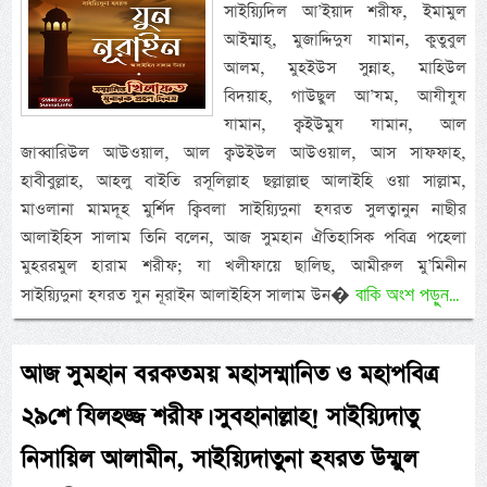
সাইয়্যিদিল আ’ইয়াদ শরীফ, ইমামুল
আইম্মাহ্, মুজাদ্দিদুয যামান, কুতুবুল
আলম, মুহইউস সুন্নাহ, মাহিউল
বিদয়াহ, গাউছুল আ’যম, আযীযুয
যামান, ক্বইউমুয যামান, আল
জাব্বারিউল আউওয়াল, আল ক্বউইউল আউওয়াল, আস সাফফাহ,
হাবীবুল্লাহ, আহলু বাইতি রসূলিল্লাহ ছল্লাল্লাহু আলাইহি ওয়া সাল্লাম,
মাওলানা মামদূহ মুর্শিদ ক্বিবলা সাইয়্যিদুনা হযরত সুলত্বানুন নাছীর
আলাইহিস সালাম তিনি বলেন, আজ সুমহান ঐতিহাসিক পবিত্র পহেলা
মুহররমুল হারাম শরীফ; যা খলীফায়ে ছালিছ, আমীরুল মু’মিনীন
বাকি অংশ পড়ুন...
সাইয়্যিদুনা হযরত যুন নূরাইন আলাইহিস সালাম উন�
আজ সুমহান বরকতময় মহাসম্মানিত ও মহাপবিত্র
২৯শে যিলহজ্জ শরীফ। সুবহানাল্লাহ! সাইয়্যিদাতু
নিসায়িল আলামীন, সাইয়্যিদাতুনা হযরত উম্মুল