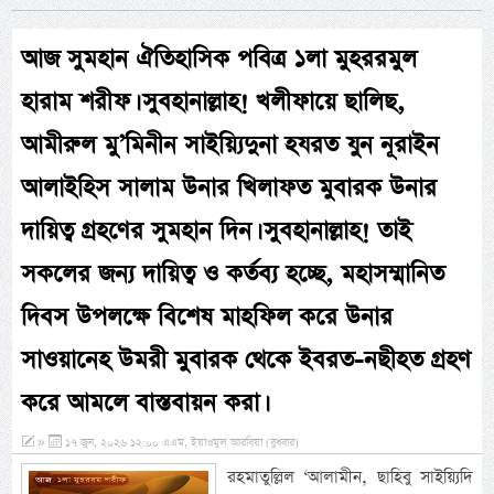
আজ সুমহান ঐতিহাসিক পবিত্র ১লা মুহররমুল
হারাম শরীফ। সুবহানাল্লাহ! খলীফায়ে ছালিছ,
আমীরুল মু’মিনীন সাইয়্যিদুনা হযরত যুন নূরাইন
আলাইহিস সালাম উনার খিলাফত মুবারক উনার
দায়িত্ব গ্রহণের সুমহান দিন। সুবহানাল্লাহ! তাই
সকলের জন্য দায়িত্ব ও কর্তব্য হচ্ছে, মহাসম্মানিত
দিবস উপলক্ষে বিশেষ মাহফিল করে উনার
সাওয়ানেহ উমরী মুবারক থেকে ইবরত-নছীহত গ্রহণ
করে আমলে বাস্তবায়ন করা।
»
১৭ জুন, ২০২৬ ১২:০০ এএম, ইয়াওমুল আরবিয়া (বুধবার)
রহমাতুল্লিল ‘আলামীন, ছাহিবু সাইয়্যিদি