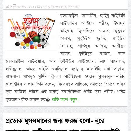
»
০৯ জুন, ২০২৬ ১২:০০ এএম, ইয়াওমুছ ছুলাছা (মঙ্গলবার)
রহমাতুল্লিল ‘আলামীন, ছাহিবু সাইয়্যিদি
সাইয়্যিদিল আ’ইয়াদ শরীফ, ইমামুল
আইম্মাহ্, মুজাদ্দিদুয যামান, কুতুবুল
আলম, মুহইউস সুন্নাহ, মাহিউল
বিদয়াহ, গাউছুল আ’যম, আযীযুয
যামান, ক্বইউমুয যামান, আল
জাব্বারিউল আউওয়াল, আল ক্বউইউল আউওয়াল, আস সাফফাহ,
হাবীবুল্লাহ, আহলু বাইতি রসূলিল্লাহ ছল্লাল্লাহু আলাইহি ওয়া সাল্লাম,
মাওলানা মামদূহ মুর্শিদ ক্বিবলা সাইয়্যিদুনা হযরত সুলত্বানুন নাছীর
আলাইহিস সালাম তিনি বলেন, বিষয়বস্তুর আঙ্গিকে, গুরুত্বের বিচারে পবিত্র
সূরা ফাতিহা শরীফ এক অনন্য মযার্দাসম্পন্ন পবিত্র সূরা শরীফ। পবিত্র
বাকি অংশ পড়ুন...
কুরআন শরীফ আরম্ভ হয়�
প্রত্যেক মুসলমানের জন্য ফরজ হলো- নূরে