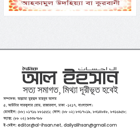
সম্পাদক: আল্লামা মুহম্মদ মাহবুব আলম
৫, আউটার সারকুলার রোড, রাজারবাগ, ঢাকা -১২১৭, বাংলাদেশ।
মোবাইল: (৮৮) ০১৭১৬ ৮৮১৫৫১; ফোন: (৮৮ ০২) ৮৩১৭০১৯, ৮৩১৪৮৪৮, ৮৩১৬৯৫৮;
ফ্যাক্স: (৮৮ ০২) ৯৩৩৮৭৮৮
editor@al-ihsan.net
dailyalihsan@gmail.com
ই-মেইল:
,