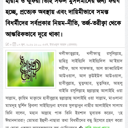
হারাম ও কুফরী। তাই সকল মুসলমানের জন্য ফরয
হচ্ছে, প্রত্যেক অবস্থায় এবং দায়িমীভাবে সমস্ত
বিধর্মীদের সর্বপ্রকার নিয়ম-নীতি, তর্জ-তরীক্বা থেকে
আন্তরিকভাবে দূরে থাকা।
»
০৭ জুন, ২০২৬ ১২:০০ এএম, ইয়াওমুল আহাদ (রোববার)
খলীফাতুল্লাহ, খলীফাতু রসূলিল্লাহ,
ছাহিবু সাইয়্যিদি সাইয়্যিদিল আ’ইয়াদ
শরীফ, আস সাফফাহ, আল জাব্বারিউল
আউওয়াল, আল ক্বউইউল আউওয়াল,
হাবীবুল্লাহ, মুত্বহ্হার, মুত্বহ্হির, আহলু
বাইতি রসূলিল্লাহ ছল্লাল্লাহু আলাইহি ওয়া
সাল্লাম, ক্বায়িম মাক্বামে হাবীবুল্লাহ ছল্লাল্লাহু আলাইহি ওয়া সাল্লাম, মাওলানা
মামদূহ মুর্শিদ ক্বিবলা সাইয়্যিদুনা হযরত সুলত্বানুন নাছীর আলাইহিস সালাম
তিনি বলেন, মহান আল্লাহ পাক তিনি ইরশাদ মুবারক করেন, ‘হে
ঈমানদাররা! তোমরা ইহুদী-নাছারা তথা বিধর্মীদের বন্ধু হিসেবে গ্রহণ করো
বাকি অংশ পড়ুন...