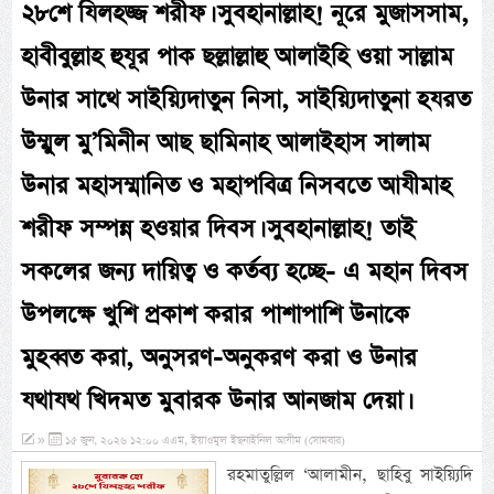
২৮শে যিলহজ্জ শরীফ। সুবহানাল্লাহ! নূরে মুজাসসাম,
হাবীবুল্লাহ হুযূর পাক ছল্লাল্লাহু আলাইহি ওয়া সাল্লাম
উনার সাথে সাইয়্যিদাতুন নিসা, সাইয়্যিদাতুনা হযরত
উম্মুল মু’মিনীন আছ ছামিনাহ আলাইহাস সালাম
উনার মহাসম্মানিত ও মহাপবিত্র নিসবতে আযীমাহ
শরীফ সম্পন্ন হওয়ার দিবস। সুবহানাল্লাহ! তাই
সকলের জন্য দায়িত্ব ও কর্তব্য হচ্ছে- এ মহান দিবস
উপলক্ষে খুশি প্রকাশ করার পাশাপাশি উনাকে
মুহব্বত করা, অনুসরণ-অনুকরণ করা ও উনার
যথাযথ খিদমত মুবারক উনার আনজাম দেয়া।
»
১৫ জুন, ২০২৬ ১২:০০ এএম, ইয়াওমুল ইছনাইনিল আযীম (সোমবার)
রহমাতুল্লিল ‘আলামীন, ছাহিবু সাইয়্যিদি