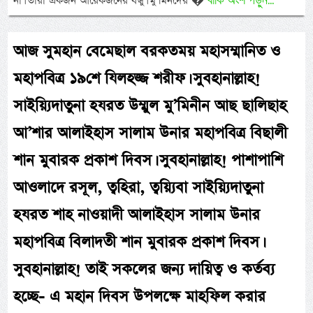
না। তারা একজন আরেকজনের বন্ধু। মু’মিনদের �
আজ সুমহান বেমেছাল বরকতময় মহাসম্মানিত ও
মহাপবিত্র ১৯শে যিলহজ্জ শরীফ। সুবহানাল্লাহ!
সাইয়্যিদাতুনা হযরত উম্মুল মু’মিনীন আছ ছালিছাহ
আ’শার আলাইহাস সালাম উনার মহাপবিত্র বিছালী
শান মুবারক প্রকাশ দিবস। সুবহানাল্লাহ! পাশাপাশি
আওলাদে রসূল, ত্বহিরা, ত্বয়্যিবা সাইয়্যিদাতুনা
হযরত শাহ নাওয়াদী আলাইহাস সালাম উনার
মহাপবিত্র বিলাদতী শান মুবারক প্রকাশ দিবস।
সুবহানাল্লাহ! তাই সকলের জন্য দায়িত্ব ও কর্তব্য
হচ্ছে- এ মহান দিবস উপলক্ষে মাহফিল করার