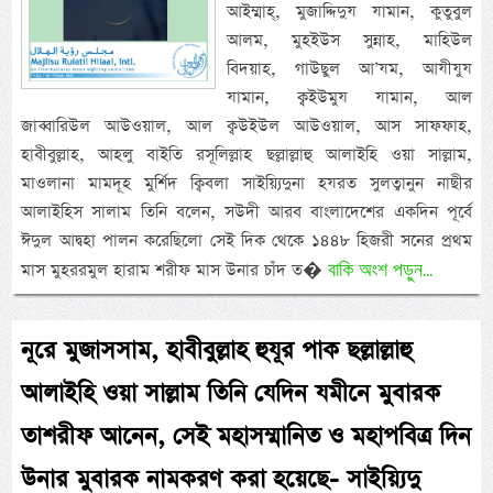
আইম্মাহ্, মুজাদ্দিদুয যামান, কুতুবুল
আলম, মুহইউস সুন্নাহ, মাহিউল
বিদয়াহ, গাউছুল আ’যম, আযীযুয
যামান, ক্বইউমুয যামান, আল
জাব্বারিউল আউওয়াল, আল ক্বউইউল আউওয়াল, আস সাফফাহ,
হাবীবুল্লাহ, আহলু বাইতি রসূলিল্লাহ ছল্লাল্লাহু আলাইহি ওয়া সাল্লাম,
মাওলানা মামদূহ মুর্শিদ ক্বিবলা সাইয়্যিদুনা হযরত সুলত্বানুন নাছীর
আলাইহিস সালাম তিনি বলেন, সউদী আরব বাংলাদেশের একদিন পূর্বে
ঈদুল আদ্বহা পালন করেছিলো সেই দিক থেকে ১৪৪৮ হিজরী সনের প্রথম
বাকি অংশ পড়ুন...
মাস মুহররমুল হারাম শরীফ মাস উনার চাঁদ ত�
নূরে মুজাসসাম, হাবীবুল্লাহ হুযূর পাক ছল্লাল্লাহু
আলাইহি ওয়া সাল্লাম তিনি যেদিন যমীনে মুবারক
তাশরীফ আনেন, সেই মহাসম্মানিত ও মহাপবিত্র দিন
উনার মুবারক নামকরণ করা হয়েছে- সাইয়্যিদু