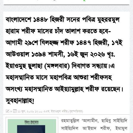
বাংলাদেশে ১৪৪৮ হিজরী সনের পবিত্র মুহররমুল
হারাম শরীফ মাসের চাঁদ তালাশ করতে হবে-
আগামী ২৯শে যিলহজ্জ শরীফ ১৪৪৭ হিজরী, ১৭ই
আউওয়াল ১৩৯৪ শামসী, ১৬ই জুন ২০২৬ খৃঃ.
ইয়াওমুছ ছুলাছা (মঙ্গলবার) দিবাগত সন্ধ্যায়। এ
মহাসম্মানিত মাসে মহাপবিত্র আশুরা শরীফসহ
অসংখ্য মহাসম্মানিত আইয়্যামুল্লাহ শরীফ রয়েছেন।
সুবহানাল্লাহ!
»
১১ জুন, ২০২৬ ১২:০০ এএম, ইয়াওমুল খমীছ (বৃহস্পতিবার)
রহমাতুল্লিল ‘আলামীন, ছাহিবু সাইয়্যিদি
সাইয়্যিদিল আ’ইয়াদ শরীফ, ইমামুল