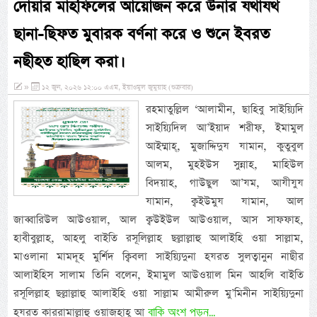
দোয়ার মাহফিলের আয়োজন করে উনার যথাযথ
ছানা-ছিফত মুবারক বর্ণনা করে ও শুনে ইবরত
নছীহত হাছিল করা।
»
১২ জুন, ২০২৬ ১২:০০ এএম, ইয়াওমুল জুমুয়াহ (শুক্রবার)
রহমাতুল্লিল ‘আলামীন, ছাহিবু সাইয়্যিদি
সাইয়্যিদিল আ’ইয়াদ শরীফ, ইমামুল
আইম্মাহ্, মুজাদ্দিদুয যামান, কুতুবুল
আলম, মুহইউস সুন্নাহ, মাহিউল
বিদয়াহ, গাউছুল আ’যম, আযীযুয
যামান, ক্বইউমুয যামান, আল
জাব্বারিউল আউওয়াল, আল ক্বউইউল আউওয়াল, আস সাফফাহ,
হাবীবুল্লাহ, আহলু বাইতি রসূলিল্লাহ ছল্লাল্লাহু আলাইহি ওয়া সাল্লাম,
মাওলানা মামদূহ মুর্শিদ ক্বিবলা সাইয়্যিদুনা হযরত সুলত্বানুন নাছীর
আলাইহিস সালাম তিনি বলেন, ইমামুল আউওয়াল মিন আহলি বাইতি
রসূলিল্লাহ ছল্লাল্লাহু আলাইহি ওয়া সাল্লাম আমীরুল মু’মিনীন সাইয়্যিদুনা
বাকি অংশ পড়ুন...
হযরত কাররামাল্লাহু ওয়াজহাহূ আ