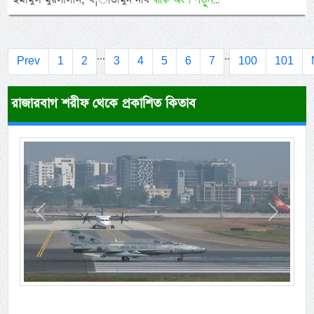
...
..
Prev
1
2
3
4
5
6
7
100
101
রাজারবাগ শরীফ থেকে প্রকাশিত কিতাব
Previous
Next