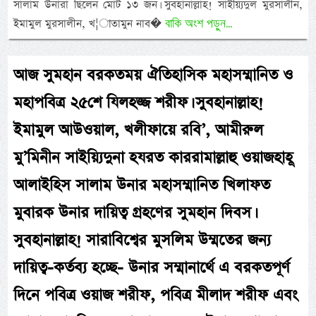
সালাম উনারা ছিলেন মোট ১৩ জন। সুবহানাল্লাহ! সাইয়্যিদুল মুরসালীন,
বাকি অংশ পড়ুন...
ইমামুল মুরসালীন, খ¦াতামুন নাব�
আজ সুমহান বরকতময় ঐতিহাসিক মহাসম্মানিত ও
মহাপবিত্র ২৫শে যিলহজ্জ শরীফ। সুবহানাল্লাহ!
ইমামুল আউওয়াল, খলীফায়ে রবি’, আমীরুল
মু’মিনীন সাইয়্যিদুনা হযরত কাররামাল্লাহু ওয়াজহাহূ
আলাইহিস সালাম উনার মহাসম্মানিত খিলাফত
মুবারক উনার দায়িত্ব গ্রহণের সুমহান দিবস।
সুবহানাল্লাহ! সারাবিশ্বের মুসলিম উম্মতের জন্য
দায়িত্ব-কর্তব্য হচ্ছে- উনার সম্মানার্থে এ বরকতপূর্ণ
দিনে পবিত্র ওয়াজ শরীফ, পবিত্র মীলাদ শরীফ এবং