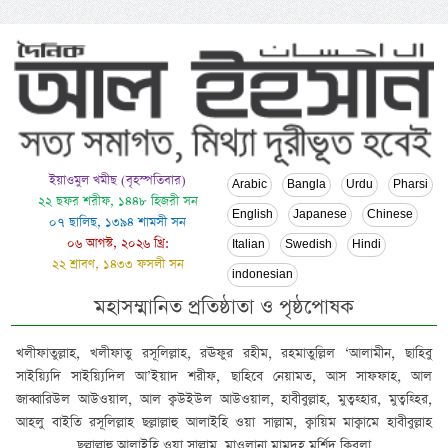
ইয়াওমুল খমীছ (বৃহস্পতিবার)
Arabic
Bangla
Urdu
Pharsi
২২ ছফর শরীফ, ১৪৪৮ হিজরী সন
English
Japanese
Chinese
০৭ ছালিছ, ১৩৯৪ শামসী সন
০৬ আগস্ট, ২০২৬ খ্রি:
Italian
Swedish
Hindi
২২ শ্রাবণ, ১৪৩৩ ফসলী সন
indonesian
মহাসম্মানিত প্রতিষ্ঠাতা ও পৃষ্ঠপোষক
খলীফাতুল্লাহ, খলীফাতু রসূলিল্লাহ, রঊফুর রহীম, রহমাতুল্লিল ‘আলামীন, ছাহিবু
সাইয়্যিদি সাইয়্যিদিল আ’ইয়াদ শরীফ, ছাহিবে নেয়ামত, আস সাফফাহ, আল
জাব্বারিউল আউওয়াল, আল ক্বউইউল আউওয়াল, হাবীবুল্লাহ, মুত্বহ্হার, মুত্বহ্হির,
আহলু বাইতি রসূলিল্লাহ ছল্লাল্লাহু আলাইহি ওয়া সাল্লাম, ক্বায়িম মাক্বামে হাবীবুল্লাহ
ছল্লাল্লাহু আলাইহি ওয়া সাল্লাম, মাওলানা মামদূহ মুর্শিদ ক্বিবলা