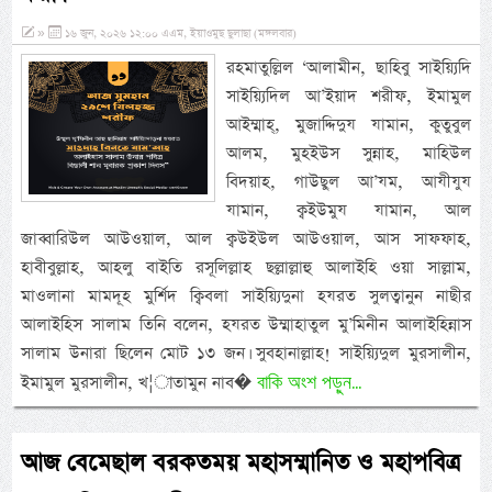
»
১৬ জুন, ২০২৬ ১২:০০ এএম, ইয়াওমুছ ছুলাছা (মঙ্গলবার)
রহমাতুল্লিল ‘আলামীন, ছাহিবু সাইয়্যিদি
সাইয়্যিদিল আ’ইয়াদ শরীফ, ইমামুল
আইম্মাহ্, মুজাদ্দিদুয যামান, কুতুবুল
আলম, মুহইউস সুন্নাহ, মাহিউল
বিদয়াহ, গাউছুল আ’যম, আযীযুয
যামান, ক্বইউমুয যামান, আল
জাব্বারিউল আউওয়াল, আল ক্বউইউল আউওয়াল, আস সাফফাহ,
হাবীবুল্লাহ, আহলু বাইতি রসূলিল্লাহ ছল্লাল্লাহু আলাইহি ওয়া সাল্লাম,
মাওলানা মামদূহ মুর্শিদ ক্বিবলা সাইয়্যিদুনা হযরত সুলত্বানুন নাছীর
আলাইহিস সালাম তিনি বলেন, হযরত উম্মাহাতুল মু’মিনীন আলাইহিন্নাস
সালাম উনারা ছিলেন মোট ১৩ জন। সুবহানাল্লাহ! সাইয়্যিদুল মুরসালীন,
বাকি অংশ পড়ুন...
ইমামুল মুরসালীন, খ¦াতামুন নাব�
আজ বেমেছাল বরকতময় মহাসম্মানিত ও মহাপবিত্র