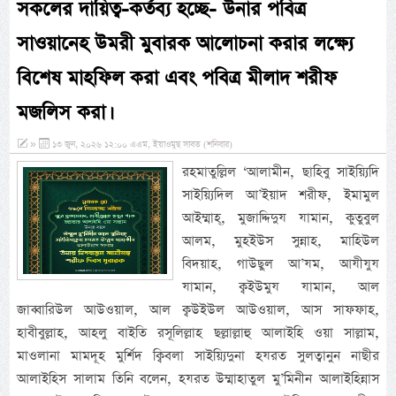
সকলের দায়িত্ব-কর্তব্য হচ্ছে- উনার পবিত্র
সাওয়ানেহ উমরী মুবারক আলোচনা করার লক্ষ্যে
বিশেষ মাহফিল করা এবং পবিত্র মীলাদ শরীফ
মজলিস করা।
»
১৩ জুন, ২০২৬ ১২:০০ এএম, ইয়াওমুছ সাবত (শনিবার)
রহমাতুল্লিল ‘আলামীন, ছাহিবু সাইয়্যিদি
সাইয়্যিদিল আ’ইয়াদ শরীফ, ইমামুল
আইম্মাহ্, মুজাদ্দিদুয যামান, কুতুবুল
আলম, মুহইউস সুন্নাহ, মাহিউল
বিদয়াহ, গাউছুল আ’যম, আযীযুয
যামান, ক্বইউমুয যামান, আল
জাব্বারিউল আউওয়াল, আল ক্বউইউল আউওয়াল, আস সাফফাহ,
হাবীবুল্লাহ, আহলু বাইতি রসূলিল্লাহ ছল্লাল্লাহু আলাইহি ওয়া সাল্লাম,
মাওলানা মামদূহ মুর্শিদ ক্বিবলা সাইয়্যিদুনা হযরত সুলত্বানুন নাছীর
আলাইহিস সালাম তিনি বলেন, হযরত উম্মাহাতুল মু’মিনীন আলাইহিন্নাস