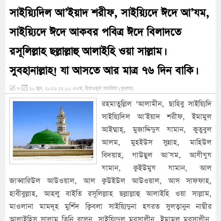
সাইয়্যিদিল আ’ইয়াদ শরীফ, সাইয়্যিদে ঈদে আ’যম,
সাইয়্যিদে ঈদে আকবর পবিত্র ঈদে বিলাদতে
রসূলিল্লাহ ছল্লাল্লাহু আলাইহি ওয়া সাল্লাম।
সুবহানাল্লাহ! যা আসতে আর মাত্র ৭৬ দিন বাকি।
»
১০ জুন, ২০২৬ ১২:০০ এএম, ইয়াওমুল আরবিয়া (বুধবার)
রহমাতুল্লিল ‘আলামীন, ছাহিবু সাইয়্যিদি
সাইয়্যিদিল আ’ইয়াদ শরীফ, ইমামুল
আইম্মাহ্, মুজাদ্দিদুয যামান, কুতুবুল
আলম, মুহইউস সুন্নাহ, মাহিউল
বিদয়াহ, গাউছুল আ’যম, আযীযুয
যামান, ক্বইউমুয যামান, আল
জাব্বারিউল আউওয়াল, আল ক্বউইউল আউওয়াল, আস সাফফাহ,
হাবীবুল্লাহ, আহলু বাইতি রসূলিল্লাহ ছল্লাল্লাহু আলাইহি ওয়া সাল্লাম,
মাওলানা মামদূহ মুর্শিদ ক্বিবলা সাইয়্যিদুনা হযরত সুলত্বানুন নাছীর
আলাইহিস সালাম তিনি বলেন, সাইয়্যিদুল মুরসালীন, ইমামুল মুরসালীন,