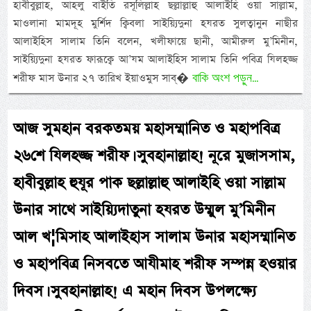
হাবীবুল্লাহ, আহলু বাইতি রসূলিল্লাহ ছল্লাল্লাহু আলাইহি ওয়া সাল্লাম,
মাওলানা মামদূহ মুর্শিদ ক্বিবলা সাইয়্যিদুনা হযরত সুলত্বানুন নাছীর
আলাইহিস সালাম তিনি বলেন, খলীফায়ে ছানী, আমীরুল মু’মিনীন,
সাইয়্যিদুনা হযরত ফারূক্বে আ’যম আলাইহিস সালাম তিনি পবিত্র যিলহজ্জ
বাকি অংশ পড়ুন...
শরীফ মাস উনার ২৭ তারিখ ইয়াওমুস সাব্�
আজ সুমহান বরকতময় মহাসম্মানিত ও মহাপবিত্র
২৬শে যিলহজ্জ শরীফ। সুবহানাল্লাহ! নূরে মুজাসসাম,
হাবীবুল্লাহ হুযূর পাক ছল্লাল্লাহু আলাইহি ওয়া সাল্লাম
উনার সাথে সাইয়্যিদাতুনা হযরত উম্মুল মু’মিনীন
আল খ¦মিসাহ আলাইহাস সালাম উনার মহাসম্মানিত
ও মহাপবিত্র নিসবতে আযীমাহ শরীফ সম্পন্ন হওয়ার
দিবস। সুবহানাল্লাহ! এ মহান দিবস উপলক্ষ্যে