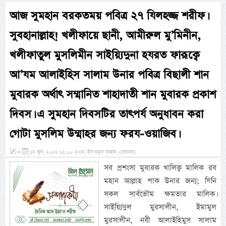
আজ সুমহান বরকতময় পবিত্র ২৭ যিলহজ্জ শরীফ।
সুবহানাল্লাহ! খলীফায়ে ছানী, আমীরুল মু’মিনীন,
খলীফাতুল মুসলিমীন সাইয়্যিদুনা হযরত ফারূক্বে
আ’যম আলাইহিস সালাম উনার পবিত্র বিছালী শান
মুবারক অর্থাৎ সম্মানিত শাহাদাতী শান মুবারক প্রকাশ
দিবস। এ সুমহান দিবসটির তাৎপর্য অনুধাবন করা
গোটা মুসলিম উম্মাহর জন্য ফরয-ওয়াজিব।
»
১৪ জুন, ২০২৬ ১২:০০ এএম, ইয়াওমুল আহাদ (রোববার)
সব প্রশংসা মুবারক খালিক্ব মালিক রব
মহান আল্লাহ পাক উনার জন্য; যিনি
সকল সার্বভৌম ক্ষমতার মালিক।
সাইয়্যিদুল মুরসালীন, ইমামুল
মুরসালীন, নবী আলাইহিমুস সালাম