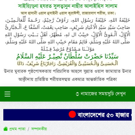
সাইয়্যিদুনা হযরত সুলত্বানুন নাছীর আলাইহিস সালাম
আল হাসানী ওয়াল হুসাইনী ওয়াল কুরাঈশী, রাজারবাগ শরীফ, ঢাকা।
خَلِيْفَةُ اللهِ، خَلِيْفَةُ رَسُوْلِ اللهِ، رَءُوْفٌ رَّحِيْمٌ، رَحْـمَةٌ لِّلْعَالَـمِيْـنَ،
صَاحِبُ سَيِّدِ سَيِّدِ الْاَعْيَادِ شَرِيْفٍ، صَاحِبِ نِعْمَتْ، اَلسَّفَّا حُ، اَلْـجَبَّارِىُّ
الْاَوَّلُ، اَلْـقَوِىُّ الْاَوَّلُ، حَبِيْبُ ال لهِ، مُطَهِّرٌ، اَهْلُ بَــيْتِ رَسُوْلِ اللهِ
صَلَّى اللهُ عَلَيْهِ وَسَلَّمَ، قَائِمُ مَقَامِ حَبِيْبِ اللهِ صَلَّى اللهُ عَلَيْهِ وَسَلَّمَ،
مَوْلـٰـنَا مَـمْدُوْحْ مُرْشِدْ قِـبْـلَةْ
سَيِّدُنَا حَضْرَتْ سُلْطَانٌ نَّصِيْـرٌ عَلَيْهِ السَّلَامُ
اَلْـحَسَنِـىُّ وَالْـحُسَيْنِـىُّ وَالْقُرَيْشِىُّ، رَاجَارْبَاغُ شَرِيْفٌ، دَاكَا
উনার মুবারক পৃষ্ঠপোষকতায় পরিচালিত আহলে সুন্নাত ওয়াল জামায়াত উনার
আক্বীদায় প্রতিষ্ঠিত শরীয়তসম্মত একমাত্র আন্তর্জাতিক পত্রিকা
নামাজের সময়সুচি দেখুন
বাংলাদেশের ৫০ হাজার একরে
প্রথম পাতা
সম্পাদকীয়