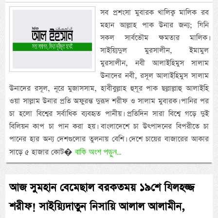
সব প্রশংসা মুবারক খালিক্ব মালিক রব
মহান আল্লাহ পাক উনার জন্য; যিনি
সকল সার্বভৌম ক্ষমতার মালিক।
সাইয়্যিদুল মুরসালীন, ইমামুল
মুরসালীন, নবী আলাইহিমুস সালাম
উনাদের নবী, রসূল আলাইহিমুস সালাম
উনাদের রসূল, নূরে মুজাসসাম, হাবীবুল্লাহ হুযূর পাক ছল্লাল্লাহু আলাইহি
ওয়া সাল্লাম উনার প্রতি অফুরন্ত দুরূদ শরীফ ও সালাম মুবারক। পানির পর
চা হলো বিশ্বের সর্বাধিক ব্যবহৃত পানীয়। প্রতিদিন সারা বিশ্বে গড়ে দুই
বিলিয়ন কাপ চা পান করা হয়। বাংলাদেশে চা উৎপাদনের বিপরীতে চা
পানের হার অন্য দেশগুলোর তুলনায় বেশি। দেশে চায়ের বাজারের আকার
বাকি অংশ পড়ুন...
সাড়ে ৫ হাজার কোট�
আজ সুমহান বেমেছাল বরকতময় ১৯শে যিলহজ্জ
শরীফ! সাইয়্যিদাতুন নিসায়ি আলাল আলামীন,