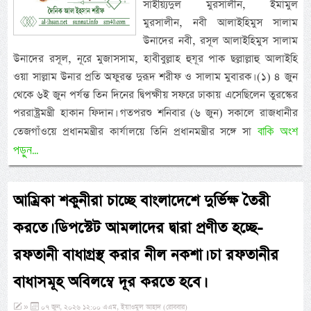
সাইয়্যিদুল মুরসালীন, ইমামুল
মুরসালীন, নবী আলাইহিমুস সালাম
উনাদের নবী, রসূল আলাইহিমুস সালাম
উনাদের রসূল, নূরে মুজাসসাম, হাবীবুল্লাহ হুযূর পাক ছল্লাল্লাহু আলাইহি
ওয়া সাল্লাম উনার প্রতি অফুরন্ত দুরূদ শরীফ ও সালাম মুবারক। (১) ৪ জুন
থেকে ৬ই জুন পর্যন্ত তিন দিনের দ্বিপক্ষীয় সফরে ঢাকায় এসেছিলেন তুরস্কের
পররাষ্ট্রমন্ত্রী হাকান ফিদান। গতপরশু শনিবার (৬ জুন) সকালে রাজধানীর
বাকি অংশ
তেজগাঁওয়ে প্রধানমন্ত্রীর কার্যালয়ে তিনি প্রধানমন্ত্রীর সঙ্গে সা
পড়ুন...
আম্রিকা শকুনীরা চাচ্ছে বাংলাদেশে দুর্ভিক্ষ তৈরী
করতে। ডিপস্টেট আমলাদের দ্বারা প্রণীত হচ্ছে-
রফতানী বাধাগ্রস্থ করার নীল নকশা। চা রফতানীর
বাধাসমূহ অবিলম্বে দূর করতে হবে।
»
০৭ জুন, ২০২৬ ১২:০০ এএম, ইয়াওমুল আহাদ (রোববার)