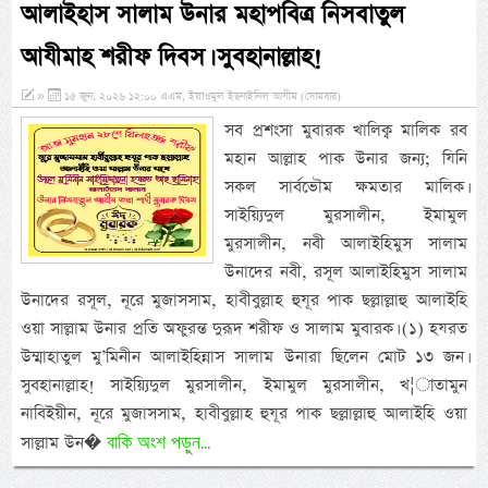
আলাইহাস সালাম উনার মহাপবিত্র নিসবাতুল
আযীমাহ শরীফ দিবস। সুবহানাল্লাহ!
»
১৫ জুন, ২০২৬ ১২:০০ এএম, ইয়াওমুল ইছনাইনিল আযীম (সোমবার)
সব প্রশংসা মুবারক খালিক্ব মালিক রব
মহান আল্লাহ পাক উনার জন্য; যিনি
সকল সার্বভৌম ক্ষমতার মালিক।
সাইয়্যিদুল মুরসালীন, ইমামুল
মুরসালীন, নবী আলাইহিমুস সালাম
উনাদের নবী, রসূল আলাইহিমুস সালাম
উনাদের রসূল, নূরে মুজাসসাম, হাবীবুল্লাহ হুযূর পাক ছল্লাল্লাহু আলাইহি
ওয়া সাল্লাম উনার প্রতি অফুরন্ত দুরূদ শরীফ ও সালাম মুবারক। (১) হযরত
উম্মাহাতুল মু’মিনীন আলাইহিন্নাস সালাম উনারা ছিলেন মোট ১৩ জন।
সুবহানাল্লাহ! সাইয়্যিদুল মুরসালীন, ইমামুল মুরসালীন, খ¦াতামুন
নাবিইয়ীন, নূরে মুজাসসাম, হাবীবুল্লাহ হুযূর পাক ছল্লাল্লাহু আলাইহি ওয়া
বাকি অংশ পড়ুন...
সাল্লাম উন�