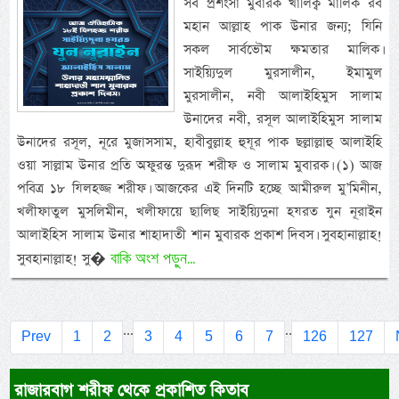
সব প্রশংসা মুবারক খালিক্ব মালিক রব
মহান আল্লাহ পাক উনার জন্য; যিনি
সকল সার্বভৌম ক্ষমতার মালিক।
সাইয়্যিদুল মুরসালীন, ইমামুল
মুরসালীন, নবী আলাইহিমুস সালাম
উনাদের নবী, রসূল আলাইহিমুস সালাম
উনাদের রসূল, নূরে মুজাসসাম, হাবীবুল্লাহ হুযূর পাক ছল্লাল্লাহু আলাইহি
ওয়া সাল্লাম উনার প্রতি অফুরন্ত দুরূদ শরীফ ও সালাম মুবারক। (১) আজ
পবিত্র ১৮ যিলহজ্জ শরীফ। আজকের এই দিনটি হচ্ছে আমীরুল মু’মিনীন,
খলীফাতুল মুসলিমীন, খলীফায়ে ছালিছ সাইয়্যিদুনা হযরত যুন নূরাইন
আলাইহিস সালাম উনার শাহাদাতী শান মুবারক প্রকাশ দিবস। সুবহানাল্লাহ!
বাকি অংশ পড়ুন...
সুবহানাল্লাহ! সু�
...
..
Prev
1
2
3
4
5
6
7
126
127
রাজারবাগ শরীফ থেকে প্রকাশিত কিতাব