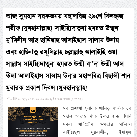
আজ সুমহান বরকতময় মহাপবিত্র ২৯শে যিলহজ্জ
শরীফ। সুবহানাল্লাহ! সাইয়্যিদাতুনা হযরত উম্মুল
মু’মিনীন আছ ছানিয়াহ আলাইহাস সালাম উনার
এবং হাদ্বিনাতু রসূলিল্লাহ ছল্লাল্লাহু আলাইহি ওয়া
সাল্লাম সাইয়্যিদাতুনা হযরত উম্মী বা’দা উম্মী আল
ঊলা আলাইহাস সালাম উনার মহাপবিত্র বিছালী শান
মুবারক প্রকাশ দিবস। সুবহানাল্লাহ!
»
১৬ জুন, ২০২৬ ১২:০০ এএম, ইয়াওমুছ ছুলাছা (মঙ্গলবার)
সব প্রশংসা মুবারক খালিক্ব মালিক রব
মহান আল্লাহ পাক উনার জন্য; যিনি
সকল সার্বভৌম ক্ষমতার মালিক।
সাইয়্যিদুল মুরসালীন, ইমামুল