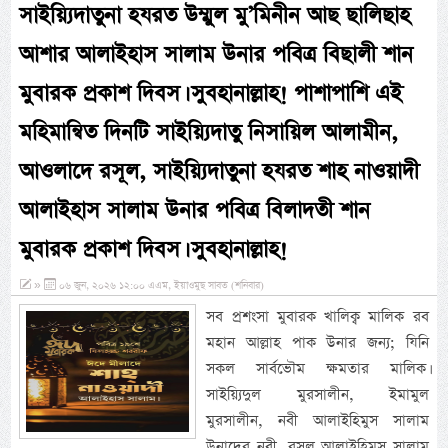
সাইয়্যিদাতুনা হযরত উম্মুল মু’মিনীন আছ ছালিছাহ
আশার আলাইহাস সালাম উনার পবিত্র বিছালী শান
মুবারক প্রকাশ দিবস। সুবহানাল্লাহ! পাশাপাশি এই
মহিমান্বিত দিনটি সাইয়্যিদাতু নিসায়িল আলামীন,
আওলাদে রসূল, সাইয়্যিদাতুনা হযরত শাহ নাওয়াদী
আলাইহাস সালাম উনার পবিত্র বিলাদতী শান
মুবারক প্রকাশ দিবস। সুবহানাল্লাহ!
»
০৬ জুন, ২০২৬ ১২:০০ এএম, ইয়াওমুছ সাবত (শনিবার)
সব প্রশংসা মুবারক খালিক্ব মালিক রব
মহান আল্লাহ পাক উনার জন্য; যিনি
সকল সার্বভৌম ক্ষমতার মালিক।
সাইয়্যিদুল মুরসালীন, ইমামুল
মুরসালীন, নবী আলাইহিমুস সালাম
উনাদের নবী, রসূল আলাইহিমুস সালাম