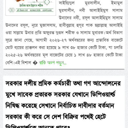
সাইয়্যিদুল মুরসালীন, ইমামুল
মুরসালীন, নবী আলাইহিমুস সালাম
উনাদের নবী, রসূল আলাইহিমুস সালাম
উনাদের রসূল, নূরে মুজাসসাম, হাবীবুল্লাহ হুযূর পাক ছল্লাল্লাহু আলাইহি
ওয়া সাল্লাম উনার প্রতি অফুরন্ত দুরূদ শরীফ ও সালাম মুবারক। অর্থ বিভাগ
সূত্রে জানা গেছে, আগামী ২০২৬-২৭ অর্থবছরের জন্য প্রস্তাবিত বাজেটে
মোট ব্যয়ের প্রাক্কলন করা হয়েছে ৯ লাখ ৩৮ হাজার কোটি টাকা, যা চলতি
২০২৫-২৬ অর্থবছরের মূল বাজেটের চেয়ে ১ লাখ ৪৮ হাজার কোটি টাকা
বাকি অংশ পড়ুন...
বেশি। এই বিশাল �
সরকার দলীয় শ্রমিক কর্মচারী তথা গণ আন্দোলনের
মুখে সাবেক প্রতারক সরকার যেখানে ডিপিওয়ার্ল্ড
নিষিদ্ধ করেছে সেখানে নির্বাচিত দাবীদার বর্তমান
সরকার কী করে সে দেশ বিক্রির পথেই হেটে