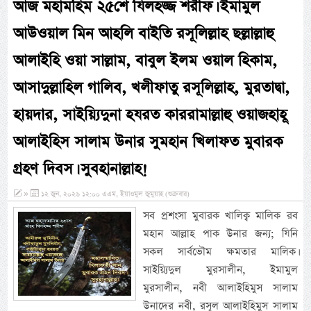
আজ মহামহিম ২৫শে যিলহজ্জ শরীফ। ইমামুল
আউওয়াল মিন আহলি বাইতি রসূলিল্লাহ ছল্লাল্লাহু
আলাইহি ওয়া সাল্লাম, বাবুল ইলম ওয়াল হিকাম,
আসাদুল্লাহিল গালিব, খলীফাতু রসূলিল্লাহ, মুরতাদ্বা,
হায়দার, সাইয়্যিদুনা হযরত কাররামাল্লাহু ওয়াজহাহূ
আলাইহিস সালাম উনার সুমহান খিলাফত মুবারক
গ্রহণ দিবস। সুবহানাল্লাহ!
»
১২ জুন, ২০২৬ ১২:০০ এএম, ইয়াওমুল জুমুয়াহ (শুক্রবার)
সব প্রশংসা মুবারক খালিক্ব মালিক রব
মহান আল্লাহ পাক উনার জন্য; যিনি
সকল সার্বভৌম ক্ষমতার মালিক।
সাইয়্যিদুল মুরসালীন, ইমামুল
মুরসালীন, নবী আলাইহিমুস সালাম
উনাদের নবী, রসূল আলাইহিমুস সালাম