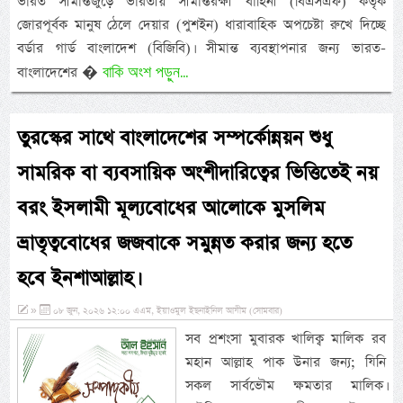
ভারত সীমান্তজুড়ে ভারতীয় সীমান্তরক্ষী বাহিনী (বিএসএফ) কর্তৃক
জোরপূর্বক মানুষ ঠেলে দেয়ার (পুশইন) ধারাবাহিক অপচেষ্টা রুখে দিচ্ছে
বর্ডার গার্ড বাংলাদেশ (বিজিবি)। সীমান্ত ব্যবস্থাপনার জন্য ভারত-
বাকি অংশ পড়ুন...
বাংলাদেশের �
তুরস্কের সাথে বাংলাদেশের সম্পর্কোন্নয়ন শুধু
সামরিক বা ব্যবসায়িক অংশীদারিত্বের ভিত্তিতেই নয়
বরং ইসলামী মূল্যবোধের আলোকে মুসলিম
ভ্রাতৃত্ববোধের জজবাকে সমুন্নত করার জন্য হতে
হবে ইনশাআল্লাহ।
»
০৮ জুন, ২০২৬ ১২:০০ এএম, ইয়াওমুল ইছনাইনিল আযীম (সোমবার)
সব প্রশংসা মুবারক খালিক্ব মালিক রব
মহান আল্লাহ পাক উনার জন্য; যিনি
সকল সার্বভৌম ক্ষমতার মালিক।