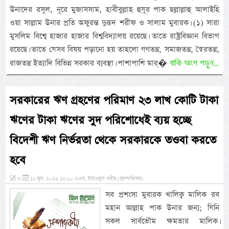
উনাদের রসূল, নূরে মুজাসসাম, হাবীবুল্লাহ হুযূর পাক ছল্লাল্লাহু আলাইহি
ওয়া সাল্লাম উনার প্রতি অফুরন্ত দুরূদ শরীফ ও সালাম মুবারক। (১) সারা
মুসলিম বিশ্বে হাজার হাজার বিশ্ববিদ্যালয় রয়েছে। তাতে রাষ্ট্রবিজ্ঞান বিভাগ
রয়েছে। তাতে যেসব বিষয় পড়ানো হয় তাহলো গণতন্ত্র, সমাজতন্ত্র, স্বৈরতন্ত্র,
বাকি অংশ পড়ুন...
রাজতন্ত্র ইত্যাদি বিভিন্ন সরকার ব্যবস্থা। পাশাপাশি মার্�
সরকারের ঋণ গ্রহণের পরিমাণ ২৩ লাখ কোটি টাকা
ঋণের টাকা ঋণের সুদ পরিশোধেই ব্যয় হচ্ছে
বিদেশী ঋণ নির্ভরতা থেকে সরকারকে তওবা করতে
হবে
»
১১ জুন, ২০২৬ ১২:০০ এএম, ইয়াওমুল খমীছ (বৃহস্পতিবার)
সব প্রশংসা মুবারক খালিক্ব মালিক রব
মহান আল্লাহ পাক উনার জন্য; যিনি
সকল সার্বভৌম ক্ষমতার মালিক।