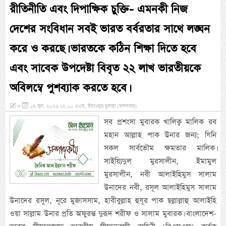
রীতিনীতি এবং দিপাক্ষিক চুক্তি- এমনকী নিজ
দেশের সংবিধান সবই ভারত বর্বরতার সাথে লঙ্ঘন
করে ও করছে। ভারতকে কঠিন শিক্ষা দিতে হবে
এবং সাবেক উপদেষ্টা বিবৃত ২২ লাখ ভারতীয়কে
অবিলম্বে পুশব্যাক করতে হবে।
»
০৯ জুন, ২০২৬ ১২:০০ এএম, ইয়াওমুছ ছুলাছা (মঙ্গলবার)
সব প্রশংসা মুবারক খালিক্ব মালিক রব
মহান আল্লাহ পাক উনার জন্য; যিনি
সকল সার্বভৌম ক্ষমতার মালিক।
সাইয়্যিদুল মুরসালীন, ইমামুল
মুরসালীন, নবী আলাইহিমুস সালাম
উনাদের নবী, রসূল আলাইহিমুস সালাম
উনাদের রসূল, নূরে মুজাসসাম, হাবীবুল্লাহ হুযূর পাক ছল্লাল্লাহু আলাইহি
ওয়া সাল্লাম উনার প্রতি অফুরন্ত দুরূদ শরীফ ও সালাম মুবারক। বাংলাদেশ-