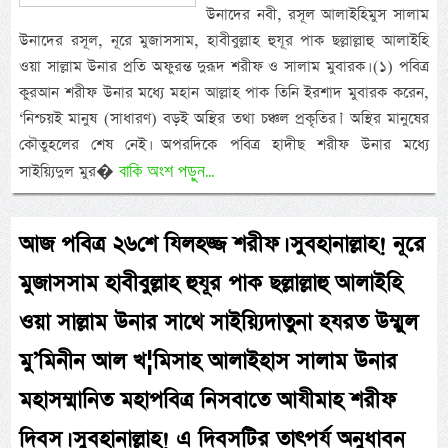
উনাদের নবী, রসূল আলাইহিমুস সালাম
উনাদের রসূল, নূরে মুজাসসাম, হাবীবুল্লাহ হুযূর পাক ছল্লাল্লাহু আলাইহি
ওয়া সাল্লাম উনার প্রতি অফুরন্ত দুরূদ শরীফ ও সালাম মুবারক। (১) পবিত্র
কুরআন শরীফ উনার মধ্যে মহান আল্লাহ পাক তিনি ইরশাদ মুবারক করেন,
‘নিশ্চয়ই মানুষ (সাধারণ) বড়ই অস্থির তথা চঞ্চল প্রকৃতির।’ অস্থির মানুষের
কৌতুহলের শেষ নেই। অপরদিকে পবিত্র হাদীছ শরীফ উনার মধ্যে
বাকি অংশ পড়ুন...
সাইয়্যিদুল মুর�
আজ পবিত্র ২৬শে যিলহজ্জ শরীফ। সুবহানাল্লাহ! নূরে
মুজাসসাম হাবীবুল্লাহ হুযূর পাক ছল্লাল্লাহু আলাইহি
ওয়া সাল্লাম উনার সাথে সাইয়্যিদাতুনা হযরত উম্মুল
মু’মিনীন আল খ¦মিসাহ আলাইহাস সালাম উনার
মহাসম্মানিত মহাপবিত্র নিসবাতে আযীমাহ শরীফ
দিবস। সুবহানাল্লাহ! এ দিবসটির তাৎপর্য অনুধাবন