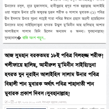
উনাদের রসূল, নূরে মুজাসসাম, হাবীবুল্লাহ হুযূর পাক ছল্লাল্লাহু আলাইহি
ওয়া সাল্লাম উনার প্রতি অফুরন্ত দুরূদ শরীফ ও সালাম মুবারক। (১) পবিত্র
দ্বীন ইসলাম উনার সূচনা লগ্নেই যারা পবিত্র ঈমান গ্রহণে অগ্রণী হয়েছিলেন
উনাদের মধ্যে সাইয়্যিদাতুনা হযরত উম্মুল মু’মিনীন আছ ছালিছাহ্ আশার
আলাইহাস সালাম তিনি ছিলেন অন্যতম ও অনন্য। সুবহানাল্লাহ!
বাকি অংশ পড়ুন...
সুবহানাল্�
আজ সুমহান বরকতময় ১৮ই পবিত্র যিলহজ্জ শরীফ!
খলীফায়ে ছালিছ, আমীরুল মু’মিনীন সাইয়্যিদুনা
হযরত যুন নূরাইন আলাইহিস সালাম উনার পবিত্র
বিছালী শান মুবারক অর্থাৎ পবিত্র শাহাদাতী শান
মুবারক প্রকাশ দিবস। সুবহানাল্লাহ!
»
০৫ জুন, ২০২৬ ১২:০০ এএম, ইয়াওমুল জুমুয়াহ (শুক্রবার)