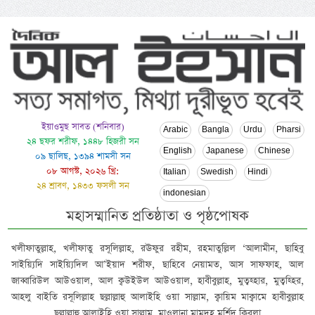
ইয়াওমুছ সাবত (শনিবার)
Arabic
Bangla
Urdu
Pharsi
২৪ ছফর শরীফ, ১৪৪৮ হিজরী সন
English
Japanese
Chinese
০৯ ছালিছ, ১৩৯৪ শামসী সন
০৮ আগস্ট, ২০২৬ খ্রি:
Italian
Swedish
Hindi
২৪ শ্রাবণ, ১৪৩৩ ফসলী সন
indonesian
মহাসম্মানিত প্রতিষ্ঠাতা ও পৃষ্ঠপোষক
খলীফাতুল্লাহ, খলীফাতু রসূলিল্লাহ, রঊফুর রহীম, রহমাতুল্লিল ‘আলামীন, ছাহিবু
সাইয়্যিদি সাইয়্যিদিল আ’ইয়াদ শরীফ, ছাহিবে নেয়ামত, আস সাফফাহ, আল
জাব্বারিউল আউওয়াল, আল ক্বউইউল আউওয়াল, হাবীবুল্লাহ, মুত্বহ্হার, মুত্বহ্হির,
আহলু বাইতি রসূলিল্লাহ ছল্লাল্লাহু আলাইহি ওয়া সাল্লাম, ক্বায়িম মাক্বামে হাবীবুল্লাহ
ছল্লাল্লাহু আলাইহি ওয়া সাল্লাম, মাওলানা মামদূহ মুর্শিদ ক্বিবলা