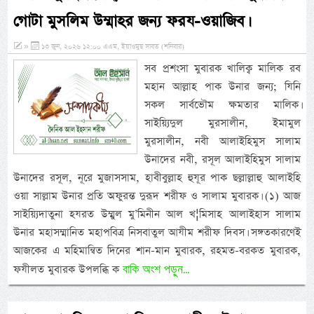
গোটা মুসলিম উম্মাহর জন্য ফরয-ওয়াজিব।
»
১৩ জুন, ২০২৬ ১২:০০ এএম, ইয়াওমুছ সাবত (শনিবার)
সব প্রশংসা মুবারক খালিক্ব মালিক রব
মহান আল্লাহ পাক উনার জন্য; যিনি
সকল সার্বভৌম ক্ষমতার মালিক।
সাইয়্যিদুল মুরসালীন, ইমামুল
মুরসালীন, নবী আলাইহিমুস সালাম
উনাদের নবী, রসূল আলাইহিমুস সালাম
উনাদের রসূল, নূরে মুজাসসাম, হাবীবুল্লাহ হুযূর পাক ছল্লাল্লাহু আলাইহি
ওয়া সাল্লাম উনার প্রতি অফুরন্ত দুরূদ শরীফ ও সালাম মুবারক। (১) আজ
সাইয়্যিদাতুনা হযরত উম্মুল মু’মিনীন আল খ¦মিসাহ আলাইহাস সালাম
উনার মহাসম্মানিত মহাপবিত্র নিসবাতুল আযীম শরীফ দিবস। সঙ্গতকারণেই
আজকের এ মহিমান্বিত দিনের শান-মান মুবারক, রহমত-বরকত মুবারক,
বাকি অংশ পড়ুন...
ফযীলত মুবারক উপলব্ধি ক