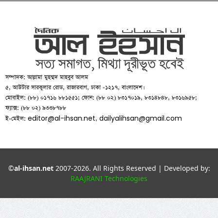
সম্পাদক: আল্লামা মুহম্মদ মাহবুব আলম
৫, আউটার সারকুলার রোড, রাজারবাগ, ঢাকা -১২১৭, বাংলাদেশ।
মোবাইল: (৮৮) ০১৭১৬ ৮৮১৫৫১; ফোন: (৮৮ ০২) ৮৩১৭০১৯, ৮৩১৪৮৪৮, ৮৩১৬৯৫৮;
ফ্যাক্স: (৮৮ ০২) ৯৩৩৮৭৮৮
editor@al-ihsan.net
dailyalihsan@gmail.com
ই-মেইল:
,
©
al-ihsan.net
2007-2026. All Rights Reserved | Developed by:
RAAJRANI Technologies