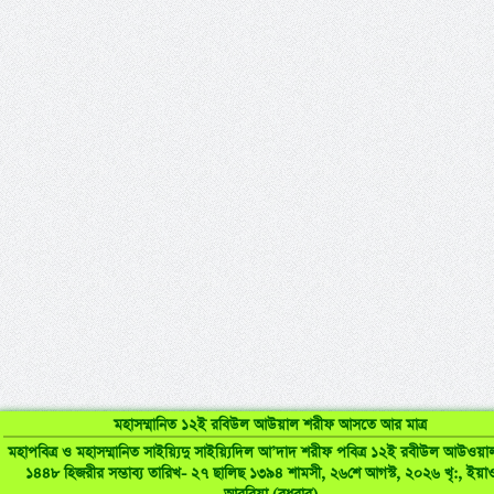
মহাসম্মানিত ১২ই রবিউল আউয়াল শরীফ আসতে আর মাত্র
মহাপবিত্র ও মহাসম্মানিত সাইয়্যিদু সাইয়্যিদিল আ’দাদ শরীফ পবিত্র ১২ই রবীউল আউওয়
১৪৪৮ হিজরীর সম্ভাব্য তারিখ- ২৭ ছালিছ ১৩৯৪ শামসী, ২৬শে আগস্ট, ২০২৬ খৃ:, ইয়া