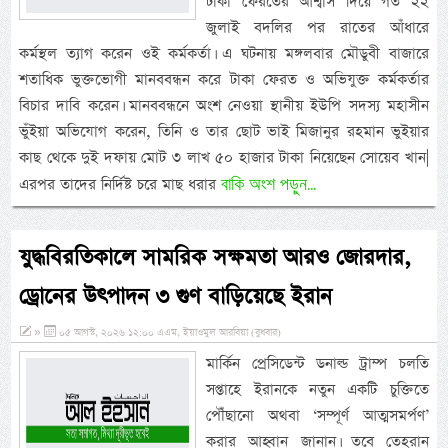
টাকা ফেরতের আশ্বাস দিয়ে গত ২২
জুলাই বদলির পর রাতের আঁধারে
কর্মস্থল ত্যাগ করেন ওই কর্মকর্তা। এ ঘটনায় মঙ্গলবার মৌডুবী বাজারে
শতাধিক ভুক্তভোগী মানববন্ধন করে টাকা ফেরত ও অভিযুক্ত কর্মকর্তার
বিচার দাবি করেন। মানববন্ধনে অংশ নেওয়া স্থানীয় ইউপি সদস্য মহাসীন
ভুঁইয়া অভিযোগ করেন, তিনি ও তার ছোট ভাই মিজানুর রহমান ভুইয়ার
কাছ থেকে দুই দফায় মোট ৩ লাখ ৫০ হাজার টাকা নিয়েছেন সোয়েব খান|
বাকি অংশ পড়ুন...
এরপর তাদের নির্দিষ্ট চরে মাছ ধরার
যুদ্ধবিরতিকালে সামরিক সক্ষমতা আরও জোরদার,
ড্রোনের উৎপাদন ৩ গুণ বাড়িয়েছে ইরান
»
০৫ আগস্ট, ২০২৬ ১২:০০ এএম, ইয়াওমুল আরবিয়া (বুধবার)
মার্কিন প্রেসিডেন্ট ডনাল্ড ট্রাম্প চলতি
সপ্তাহে ইরানকে নতুন একটি চুক্তিতে
পৌঁছানো অথবা ‘সম্পূর্ণ আত্মসমর্পণ’
করার আহ্বান জানান। তবে তেহরান