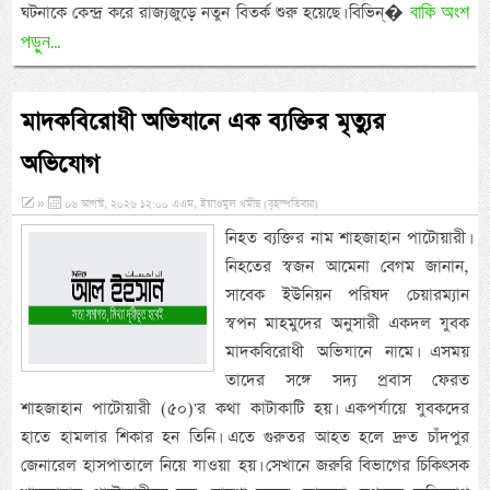
বাকি অংশ
ঘটনাকে কেন্দ্র করে রাজ্যজুড়ে নতুন বিতর্ক শুরু হয়েছে। বিভিন্�
পড়ুন...
মাদকবিরোধী অভিযানে এক ব্যক্তির মৃত্যুর
অভিযোগ
»
০৬ আগস্ট, ২০২৬ ১২:০০ এএম, ইয়াওমুল খমীছ (বৃহস্পতিবার)
নিহত ব্যক্তির নাম শাহজাহান পাটোয়ারী।
নিহতের স্বজন আমেনা বেগম জানান,
সাবেক ইউনিয়ন পরিষদ চেয়ারম্যান
স্বপন মাহমুদের অনুসারী একদল যুবক
মাদকবিরোধী অভিযানে নামে। এসময়
তাদের সঙ্গে সদ্য প্রবাস ফেরত
শাহজাহান পাটোয়ারী (৫০)'র কথা কাটাকাটি হয়। একপর্যায়ে যুবকদের
হাতে হামলার শিকার হন তিনি। এতে গুরুতর আহত হলে দ্রুত চাঁদপুর
জেনারেল হাসপাতালে নিয়ে যাওয়া হয়। সেখানে জরুরি বিভাগের চিকিৎসক