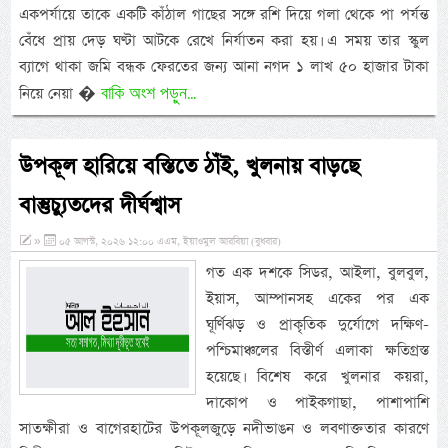
একপর্যায়ে তাকে একটি কাঁঠাল গাছের সঙ্গে রশি দিয়ে গলা থেকে পা পর্যন্ত
বেঁধে প্রায় দেড় ঘণ্টা আটকে রেখে নির্যাতন করা হয়। এ সময় তার স্কুল
ব্যাগে থাকা জমি বন্ধক ফেরতের জন্য আনা নগদ ১ লাখ ৫০ হাজার টাকা
বাকি অংশ পড়ুন...
নিয়ে নেয়া �
উপকূল হারিয়ে বস্তিতে ঠাঁই, খুলনায় বাড়ছে
বাস্তুচ্যুতদের দীর্ঘশ্বাস
»
০৫ আগস্ট, ২০২৬ ১২:০০ এএম, ইয়াওমুল আরবিয়া (বুধবার)
গত এক দশকে সিডর, আইলা, বুলবুল,
ইয়াস, আম্পানসহ একের পর এক
ঘূর্ণিঝড় ও প্রাকৃতিক দুর্যোগে দক্ষিণ-
পশ্চিমাঞ্চলের বিস্তীর্ণ এলাকা ক্ষতিগ্রস্ত
হয়েছে। বিশেষ করে খুলনার কয়রা,
দাকোপ ও পাইকগাছা, পাশাপাশি
সাতক্ষীরা ও বাগেরহাটের উপকূলজুড়ে নদীভাঙন ও লবণাক্ততার কারণে