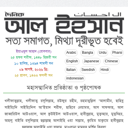
ইয়াওমুল আহাদ (রোববার)
Arabic
Bangla
Urdu
Pharsi
২৫ ছফর শরীফ, ১৪৪৮ হিজরী সন
English
Japanese
Chinese
১০ ছালিছ, ১৩৯৪ শামসী সন
০৯ আগস্ট, ২০২৬ খ্রি:
Italian
Swedish
Hindi
২৫ শ্রাবণ, ১৪৩৩ ফসলী সন
indonesian
মহাসম্মানিত প্রতিষ্ঠাতা ও পৃষ্ঠপোষক
খলীফাতুল্লাহ, খলীফাতু রসূলিল্লাহ, রঊফুর রহীম, রহমাতুল্লিল ‘আলামীন, ছাহিবু
সাইয়্যিদি সাইয়্যিদিল আ’ইয়াদ শরীফ, ছাহিবে নেয়ামত, আস সাফফাহ, আল
জাব্বারিউল আউওয়াল, আল ক্বউইউল আউওয়াল, হাবীবুল্লাহ, মুত্বহ্হার, মুত্বহ্হির,
আহলু বাইতি রসূলিল্লাহ ছল্লাল্লাহু আলাইহি ওয়া সাল্লাম, ক্বায়িম মাক্বামে হাবীবুল্লাহ
ছল্লাল্লাহু আলাইহি ওয়া সাল্লাম, মাওলানা মামদূহ মুর্শিদ ক্বিবলা