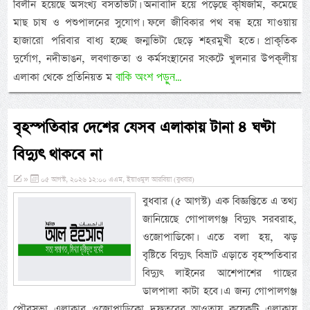
বিলীন হয়েছে অসংখ্য বসতভিটা। অনাবাদি হয়ে পড়েছে কৃষিজমি, কমেছে
মাছ চাষ ও পশুপালনের সুযোগ। ফলে জীবিকার পথ বন্ধ হয়ে যাওয়ায়
হাজারো পরিবার বাধ্য হচ্ছে জন্মভিটা ছেড়ে শহরমুখী হতে। প্রাকৃতিক
দুর্যোগ, নদীভাঙন, লবণাক্ততা ও কর্মসংস্থানের সংকটে খুলনার উপকূলীয়
বাকি অংশ পড়ুন...
এলাকা থেকে প্রতিনিয়ত ম
বৃহস্পতিবার দেশের যেসব এলাকায় টানা ৪ ঘণ্টা
বিদ্যুৎ থাকবে না
»
০৫ আগস্ট, ২০২৬ ১২:০০ এএম, ইয়াওমুল আরবিয়া (বুধবার)
বুধবার (৫ আগস্ট) এক বিজ্ঞপ্তিতে এ তথ্য
জানিয়েছে গোপালগঞ্জ বিদ্যুৎ সরবরাহ,
ওজোপাডিকো। এতে বলা হয়, ঝড়
বৃষ্টিতে বিদ্যুৎ বিভ্রাট এড়াতে বৃহস্পতিবার
বিদ্যুৎ লাইনের আশেপাশের গাছের
ডালপালা কাটা হবে। এ জন্য গোপালগঞ্জ
পৌরসভা এলাকার ওজোপাডিকো দফতরের আওতায় কয়েকটি এলাকায়