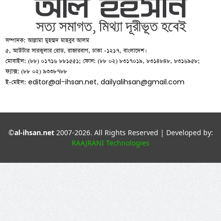
সম্পাদক: আল্লামা মুহম্মদ মাহবুব আলম
৫, আউটার সারকুলার রোড, রাজারবাগ, ঢাকা -১২১৭, বাংলাদেশ।
মোবাইল: (৮৮) ০১৭১৬ ৮৮১৫৫১; ফোন: (৮৮ ০২) ৮৩১৭০১৯, ৮৩১৪৮৪৮, ৮৩১৬৯৫৮;
ফ্যাক্স: (৮৮ ০২) ৯৩৩৮৭৮৮
editor@al-ihsan.net
dailyalihsan@gmail.com
ই-মেইল:
,
©
al-ihsan.net
2007-2026. All Rights Reserved | Developed by:
RAAJRANI Technologies