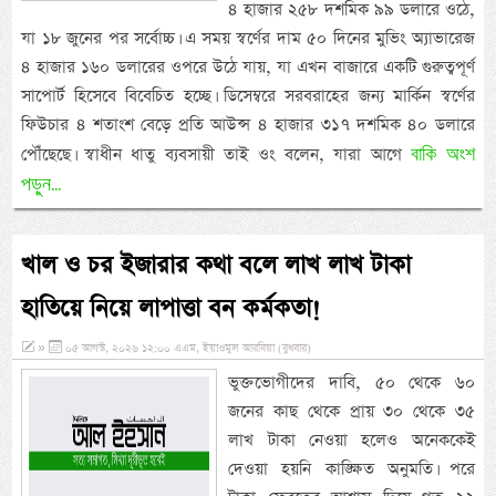
৪ হাজার ২৫৮ দশমিক ৯৯ ডলারে ওঠে,
যা ১৮ জুনের পর সর্বোচ্চ। এ সময় স্বর্ণের দাম ৫০ দিনের মুভিং অ্যাভারেজ
৪ হাজার ১৬০ ডলারের ওপরে উঠে যায়, যা এখন বাজারে একটি গুরুত্বপূর্ণ
সাপোর্ট হিসেবে বিবেচিত হচ্ছে। ডিসেম্বরে সরবরাহের জন্য মার্কিন স্বর্ণের
ফিউচার ৪ শতাংশ বেড়ে প্রতি আউন্স ৪ হাজার ৩১৭ দশমিক ৪০ ডলারে
বাকি অংশ
পৌঁছেছে। স্বাধীন ধাতু ব্যবসায়ী তাই ওং বলেন, যারা আগে
পড়ুন...
খাল ও চর ইজারার কথা বলে লাখ লাখ টাকা
হাতিয়ে নিয়ে লাপাত্তা বন কর্মকতা!
»
০৫ আগস্ট, ২০২৬ ১২:০০ এএম, ইয়াওমুল আরবিয়া (বুধবার)
ভুক্তভোগীদের দাবি, ৫০ থেকে ৬০
জনের কাছ থেকে প্রায় ৩০ থেকে ৩৫
লাখ টাকা নেওয়া হলেও অনেককেই
দেওয়া হয়নি কাঙ্ক্ষিত অনুমতি। পরে