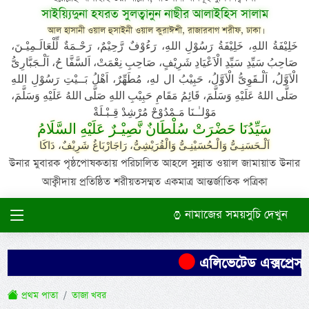
সাইয়্যিদুনা হযরত সুলত্বানুন নাছীর আলাইহিস সালাম
আল হাসানী ওয়াল হুসাইনী ওয়াল কুরাঈশী, রাজারবাগ শরীফ, ঢাকা।
خَلِيْفَةُ اللهِ، خَلِيْفَةُ رَسُوْلِ اللهِ، رَءُوْفٌ رَّحِيْمٌ، رَحْـمَةٌ لِّلْعَالَـمِيْـنَ،
صَاحِبُ سَيِّدِ سَيِّدِ الْاَعْيَادِ شَرِيْفٍ، صَاحِبِ نِعْمَتْ، اَلسَّفَّا حُ، اَلْـجَبَّارِىُّ
الْاَوَّلُ، اَلْـقَوِىُّ الْاَوَّلُ، حَبِيْبُ ال لهِ، مُطَهِّرٌ، اَهْلُ بَــيْتِ رَسُوْلِ اللهِ
صَلَّى اللهُ عَلَيْهِ وَسَلَّمَ، قَائِمُ مَقَامِ حَبِيْبِ اللهِ صَلَّى اللهُ عَلَيْهِ وَسَلَّمَ،
مَوْلـٰـنَا مَـمْدُوْحْ مُرْشِدْ قِـبْـلَةْ
سَيِّدُنَا حَضْرَتْ سُلْطَانٌ نَّصِيْـرٌ عَلَيْهِ السَّلَامُ
اَلْـحَسَنِـىُّ وَالْـحُسَيْنِـىُّ وَالْقُرَيْشِىُّ، رَاجَارْبَاغُ شَرِيْفٌ، دَاكَا
উনার মুবারক পৃষ্ঠপোষকতায় পরিচালিত আহলে সুন্নাত ওয়াল জামায়াত উনার
আক্বীদায় প্রতিষ্ঠিত শরীয়তসম্মত একমাত্র আন্তর্জাতিক পত্রিকা
নামাজের সময়সুচি দেখুন
এলিভেটেড এক্সপ্রেসওয়
প্রথম পাতা
তাজা খবর