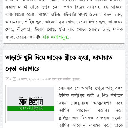
সকাল ৮ টা থেকে দুপুর ১২টা পর্যন্ত বিদ্যুৎ সরবরাহ বন্ধ থাকবে।
এলাকাগুলো হলো- পাওয়া হাউজ বাউন্ডারি সংলগ্ন ১০তলা বন্ধন ভবন,
আরামবাগ, শাহিন স্কুল, আমেনা স্কুল রোড, রেশমা ইন্টা: স্কুল, লায়েকের
মোড়, নীচুপাড়া, ইতালি মোড়, গুল্লি বাড়ি মোড়, লোহার ব্রিজ, মানিক
বাকি অংশ পড়ুন...
সড়ক, চেচানিয়াকান্�
ভাড়াটে খুনি দিয়ে সাবেক স্ত্রীকে হত্যা, জামায়াত
নেতা কারাগারে
»
০৫ আগস্ট, ২০২৬ ১২:০০ এএম, ইয়াওমুল আরবিয়া (বুধবার)
সোমবার (৩ আগস্ট) দুপুরে আবু বকর
ছিদ্দিক লক্ষ্মীপুর নারী ও শিশু নির্যাতন
দমন ট্রাইব্যুনালে আত্মসমর্পণ করে
জামিন আবেদন করেন। তবে
ট্রাইব্যুনালের বিচারক সাদেকুর রহমান
জামিন আবেদন নামঞ্জুর করে তাকে