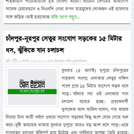
শাহজাহান পাটোয়ারীকে মৃত ঘোষণা করেন। আমেনা বেগমের অভিযোগ
সাবেক চেয়ারম্যান ও বিএনপি নেতা স্বপন মাহমুদের লোকজন এই হামলার
বাকি অংশ পড়ুন...
সঙ্গে জড়িত। তাই হত্যাকান্ত
চাঁদপুর-নূরপুর সেতুর সংযোগ সড়কের ১৫ মিটার
ধস, ঝুঁকিতে যান চলাচল
»
০৬ আগস্ট, ২০২৬ ১২:০০ এএম, ইয়াওমুল খমীছ (বৃহস্পতিবার)
বুধবার (৫ আগস্ট) দুপুরে চাঁদপুরের
গাছতলা সংলগ্ন এলাকায় সেতুর দক্ষিণ
পাশে প্রায় ১৫ মিটার সংযোগ সড়ক ধসে
পড়ে। ঘটনার পর ওই এলাকায় যান
চলাচল ব্যাহত হচ্ছে। প্রত্যক্ষদর্শী
মুসাদ্দেক আল আকিব বলেন, গত কয়েক
দিনের টানা ভারী বর্ষণে প্রথমে সংযোগ সড়কের কিছু অংশ দেবে যেতে শুরু
করে। বৃষ্টি অব্যাহত থাকায় বুধবার দুপুরে আরও বড় অংশ ধসে পড়ে। এতে
যানবাহন চলাচল ঝুঁকিপূর্ণ হয়ে উঠেছে এবং দুর্ঘটনার আশঙ্কা তৈরি হয়েছে।