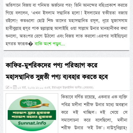
অভিযানে বিজয় বা গনিমত অর্জনের পর! তিনি আনন্দের বহিঃপ্রকাশ করতে
গিয়ে বললেন, ‘এখন ইসলাম সম্মানিত হলো।’ ইসলামের স্বকীয়তা বজায়
রইলো! কতগুলো ছোট্ট শিশু তাদের মহাসম্মানিত রসূল, নূরে মুজাসসাম
হাবীবুল্লাহ হুযূর পাক ছল্লাল্লাহু আলাইহি ওয়া সাল্লাম উনার মানহানীকর কথা
শুনলো, অতঃপর রেগে উঠলো এবং বিজয় লাভ করলো। এরপর সাইয়্যিদুনা
হযরত ফারূক�
বাকি অংশ পড়ুন...
কাফির-মুশরিকদের পণ্য পরিত্যাগ করে
মহাসম্মানিত সুন্নতী পণ্য ব্যবহার করতে হবে
»
০২ মার্চ, ২০২৬ ১২:০০ এএম, ইয়াওমুল ইছনাইনিল আযীম (সোমবার)
কিতাবে বর্ণিত রয়েছে, একবার এক ব্যক্তি
পবিত্র মদীনা শরীফ উনার মধ্যে অবস্থান
করে দই খাচ্ছিল। দই খেয়ে সে
সমালোচনা করে বলেছিলো, মদীনা
শরীফ উনার ‘দই টক’। নাউযুবিল্লাহ!