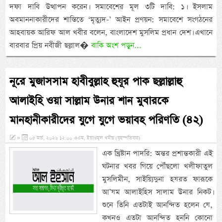
দফা দাবি উত্থাপন করেন। সমাবেশের মূল ৩টি দাবি: ১। ইসলাম
অবমাননাকারীদের শাস্তিতে ‘মৃত্যুদ-’ আইন প্রণয়ন: সমাবেশে সংগঠনের
আহবায়ক আরিফ আল খবীর বলেন, বাংলাদেশ মুসলিম প্রধান দেশ। এখানে
বারবার প্রিয় নবীজী ছল্লাল�
বাকি অংশ পড়ুন...
নূরে মুজাসসাম হাবীবুল্লাহ হুযূর পাক ছল্লাল্লাহু
আলাইহি ওয়া সাল্লাম উনার শান মুবারকে
মানহানীকারীদের যুগে যুগে ভয়াবহ পরিণতি (৪২)
»
০৫ মার্চ, ২০২৬ ১২:০০ এএম, ইয়াওমুল খমীছ (বৃহস্পতিবার)
এক খ্রিষ্টান পাদরি: অন্তর প্রশান্তকারী এই
ঘটনার খবর গিয়ে পৌঁছলো খলীফাতুল
মুসলিমীন, সাইয়্যিদুনা হযরত ফারূকে
আ’যম আলাইহিস সালাম উনার নিকট।
শুনে তিনি এতটাই আনন্দিত হলেন যে,
কখনও এতটা আনন্দিত হননি কোনো