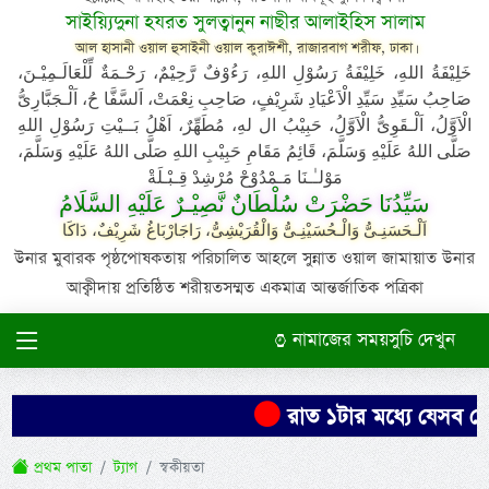
সাইয়্যিদুনা হযরত সুলত্বানুন নাছীর আলাইহিস সালাম
আল হাসানী ওয়াল হুসাইনী ওয়াল কুরাঈশী, রাজারবাগ শরীফ, ঢাকা।
خَلِيْفَةُ اللهِ، خَلِيْفَةُ رَسُوْلِ اللهِ، رَءُوْفٌ رَّحِيْمٌ، رَحْـمَةٌ لِّلْعَالَـمِيْـنَ،
صَاحِبُ سَيِّدِ سَيِّدِ الْاَعْيَادِ شَرِيْفٍ، صَاحِبِ نِعْمَتْ، اَلسَّفَّا حُ، اَلْـجَبَّارِىُّ
الْاَوَّلُ، اَلْـقَوِىُّ الْاَوَّلُ، حَبِيْبُ ال لهِ، مُطَهِّرٌ، اَهْلُ بَــيْتِ رَسُوْلِ اللهِ
صَلَّى اللهُ عَلَيْهِ وَسَلَّمَ، قَائِمُ مَقَامِ حَبِيْبِ اللهِ صَلَّى اللهُ عَلَيْهِ وَسَلَّمَ،
مَوْلـٰـنَا مَـمْدُوْحْ مُرْشِدْ قِـبْـلَةْ
سَيِّدُنَا حَضْرَتْ سُلْطَانٌ نَّصِيْـرٌ عَلَيْهِ السَّلَامُ
اَلْـحَسَنِـىُّ وَالْـحُسَيْنِـىُّ وَالْقُرَيْشِىُّ، رَاجَارْبَاغُ شَرِيْفٌ، دَاكَا
উনার মুবারক পৃষ্ঠপোষকতায় পরিচালিত আহলে সুন্নাত ওয়াল জামায়াত উনার
আক্বীদায় প্রতিষ্ঠিত শরীয়তসম্মত একমাত্র আন্তর্জাতিক পত্রিকা
নামাজের সময়সুচি দেখুন
রাত ১টার মধ্যে যেসব জেল
প্রথম পাতা
ট্যাগ
স্বকীয়তা