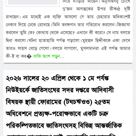
দিয়ে দাঁড়িয়ে আছেন। অনুসন্ধিৎসু চোখে
দু’জন আগন্তুকের উপর তীক্ষè দৃষ্টি
রাখছেন। এর মধ্যেই এক ব্যক্তি আসলো যে তার চেহারার অধিকাংশই
নেকাব দিয়ে ঢেকে রেখেছে। তিনি তৎক্ষণাৎ তার গতিরোধ করলেন। জিজ্ঞাসা
করলেন তুমি কে? কোথায় থেকে এসেছো? এখানে কী করো? সে নাম বলতে
দ্বিধা করলো। ঘটনা হাতাহাতি পর্যন্ত গড়ালো। মুহম্মদ ছিদ্দীককে একা দেখে
তারও সাহস বেড়ে গেলো। বলতে লাগলো, মুসলমানরা এই পর্যন্ত আমার
কী-ই বা কর�
বাকি অংশ পড়ুন...
২০২৬ সালের ২০ এপ্রিল থেকে ১ মে পর্যন্ত
নিউইয়র্কে জাতিসংঘের সদর দপ্তরে আদিবাসী
বিষয়ক স্থায়ী ফোরামের (টঘচঋওও) ২৫তম
অধিবেশনে প্রত্যক্ষ-পরোক্ষভাবে একটি চক্র
পরিকল্পিতভাবে জাতিসংঘসহ বিভিন্ন আন্তর্জাতিক