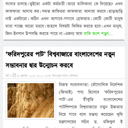
সংসার চালাছ। তুইতো একটা কর্মচারী। তারে মালিকানা কে দিয়েছে? এখন
কাফফারা আদায় কর। সমস্ত কাফিররা কাফফারা আদায়া করবে। ছাড়াছাড়ি
নাই একটারো। কঠিন এখন আযাবে-গযাবে গ্রেফতার। কোটি কোটি মানুষ
মারা যাচ্ছে আরো মরবে। তাহলে বিষয়টা ফিকির করতে হবে। এখন মানুষ,
জিন-ইনসান উপলদ্ধি করতে পারে না। এজন্য আম
বাকি অংশ পড়ুন...
‘ফরিদপুরের পাট’ বিশ্ববাজারে বাংলাদেশের নতুন
সম্ভাবনার দ্বার উন্মোচন করবে
»
১৮ জুলাই, ২০২৬ ১২:০০ এএম, ইয়াওমুছ সাবত (শনিবার)
নিজস্ব সংবাদদাতা: ভৌগোলিক নির্দেশক
(জিআই) পণ্য হিসেবে ‘ফরিদপুরের
পাট’-এর স্বীকৃতি বাংলাদেশের
পাটশিল্পকে বিশ্ববাজারে নতুন উচ্চতায়
নিয়ে যাবে বলে মন্তব্য করেছেন কৃষি
মন্ত্রণালয়ের সচিব ড. রফিকুল ই