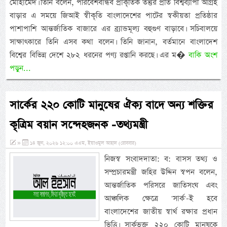
মোহামেদ। তিনি বলেন, পরিবেশবান্ধব প্রাকৃতিক তন্তুর প্রতি বিশ্বব্যাপী আগ্রহ
বাড়ার এ সময়ে জিআই স্বীকৃতি বাংলাদেশের পাটের স্বকীয়তা প্রতিষ্ঠার
পাশাপাশি আন্তর্জাতিক বাজারে এর ব্র্যান্ডমূল্য বহুগুণ বাড়াবে। সচিবালয়ে
সাক্ষাৎকারে তিনি এসব কথা বলেন। তিনি জানান, বর্তমানে বাংলাদেশ
বিশ্বের বিভিন্ন দেশে ২৮২ ধরনের পণ্য রপ্তানি করছে। এর ম�
বাকি অংশ
পড়ুন...
সার্কের ২২০ কোটি মানুষের ঐক্য বাদে অন্য শক্তির
কৃত্রিম বয়ান সন্দেহজনক -তথ্যমন্ত্রী
»
১৪ জুন, ২০২৬ ১২:০০ এএম, ইয়াওমুল আহাদ (রোববার)
নিজস্ব সংবাদদাতা: ব: বাসস তথ্য ও
সম্প্রচারমন্ত্রী জহির উদ্দিন স্বপন বলেন,
আন্তর্জাতিক পরিসরে জাতিসংঘ এবং
আঞ্চলিক ক্ষেত্রে 'সার্ক'-ই হবে
বাংলাদেশের জাতীয় স্বার্থ রক্ষার প্রধান
ভিত্তি। সার্কভুক্ত ২২০ কোটি মানুষকে