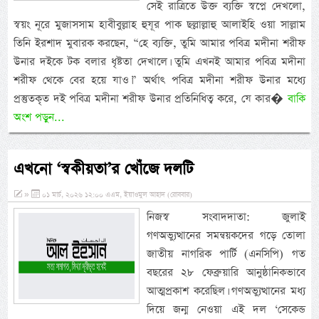
সেই রাত্রিতে উক্ত ব্যক্তি স্বপ্নে দেখলো,
স্বয়ং নূরে মুজাসসাম হাবীবুল্লাহ হুযূর পাক ছল্লাল্লাহু আলাইহি ওয়া সাল্লাম
তিনি ইরশাদ মুবারক করছেন, “হে ব্যক্তি, তুমি আমার পবিত্র মদীনা শরীফ
উনার দইকে টক বলার ধৃষ্টতা দেখালে। তুমি এখনই আমার পবিত্র মদীনা
শরীফ থেকে বের হয়ে যাও।” অর্থাৎ পবিত্র মদীনা শরীফ উনার মধ্যে
প্রস্তুতকৃত দই পবিত্র মদীনা শরীফ উনার প্রতিনিধিত্ব করে, যে কার�
বাকি
অংশ পড়ুন...
এখনো ‘স্বকীয়তা’র খোঁজে দলটি
»
০১ মার্চ, ২০২৬ ১২:০০ এএম, ইয়াওমুল আহাদ (রোববার)
নিজস্ব সংবাদদাতা: জুলাই
গণঅভ্যুত্থানের সমন্বয়কদের গড়ে তোলা
জাতীয় নাগরিক পার্টি (এনসিপি) গত
বছরের ২৮ ফেব্রুয়ারি আনুষ্ঠানিকভাবে
আত্মপ্রকাশ করেছিল। গণঅভ্যুত্থানের মধ্য
দিয়ে জন্ম নেওয়া এই দল ‘সেকেন্ড