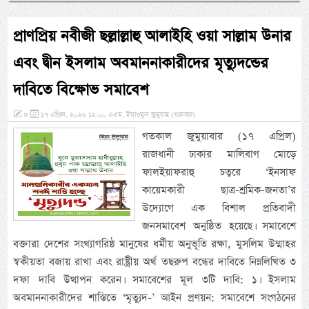
প্রাণপ্রিয় নবীজী ছল্লাল্লাহু আলাইহি ওয়া সাল্লাম উনার
এবং দ্বীন ইসলাম অবমাননাকারীদের মৃত্যুদন্ডের
দাবিতে বিক্ষোভ সমাবেশ
»
১৭ এপ্রিল, ২০২৬ ১২:০০ এএম, ইয়াওমুল জুমুয়াহ (শুক্রবার)
গতকাল জুমুয়াবার (১৭ এপ্রিল)
রাজধানী ঢাকার মালিবাগ মোড়ে
ফালইয়াফরাহু চত্বরে ‘ইনসাফ
কায়েমকারী ছাত্র-শ্রমিক-জনতা’র
উদ্যোগে এক বিশাল প্রতিবাদী
জনসমাবেশ অনুষ্ঠিত হয়েছে। সমাবেশে
বক্তারা দেশের সংখ্যাগরিষ্ঠ মানুষের ধর্মীয় অনুভূতি রক্ষা, মুসলিম উম্মাহর
স্বকীয়তা বজায় রাখা এবং রাষ্ট্রীয় অর্থ তছরুপ বন্ধের দাবিতে নিম্নলিখিত ৩
দফা দাবি উত্থাপন করেন। সমাবেশের মূল ৩টি দাবি: ১। ইসলাম
অবমাননাকারীদের শাস্তিতে ‘মৃত্যুদ-’ আইন প্রণয়ন: সমাবেশে সংগঠনের