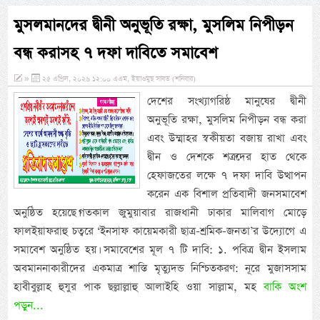
মুসলমানদের দ্বীনী অনুভূতি রক্ষা, মুসলিম নিপীড়ন
বন্ধ করাসহ ৭ দফা দাবিতে সমাবেশ
»
২৫ এপ্রিল, ২০২৬ ১২:০০ এএম, ইয়াওমুছ সাবত (শনিবার)
দেশের সংখ্যাগরিষ্ঠ মানুষের দ্বীনী
অনুভূতি রক্ষা, মুসলিম নিপীড়ন বন্ধ করা
এবং উম্মাহর স্বকীয়তা বজায় রাখা এবং
দ্বীন ও দেশকে শত্রুদের হাত থেকে
হেফাজতের লক্ষে ৭ দফা দাবি উত্থাপন
করেন এক বিশাল প্রতিবাদী জনসমাবেশ
অনুষ্ঠিত হয়েছে।গতকাল জুমুয়াবার রাজধানী ঢাকার মালিবাগ মোড়ে
ফালইয়াফরাহু চত্বরে ‘ইনসাফ কায়েমকারী ছাত্র-শ্রমিক-জনতা’র উদ্যোগে এ
সমাবেশ অনুষ্ঠিত হয়। সমাবেশের মূল ৭ টি দাবি: ১. পবিত্র দ্বীন ইসলাম
অবমাননাকারীদের একমাত্র শাস্তি মৃত্যুদন্ড নিশ্চিতকরণ: নূরে মুজাসসাম
হাবীবুল্লাহ হুযুর পাক ছল্লাল্লাহু আলাইহি ওয়া সাল্লাম, মহ
বাকি অংশ
পড়ুন...