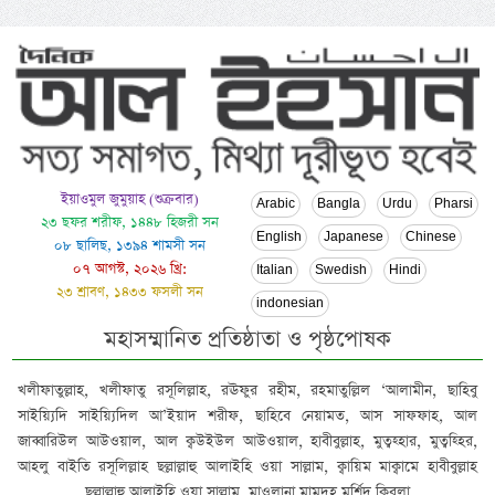
ইয়াওমুল জুমুয়াহ (শুক্রবার)
Arabic
Bangla
Urdu
Pharsi
২৩ ছফর শরীফ, ১৪৪৮ হিজরী সন
English
Japanese
Chinese
০৮ ছালিছ, ১৩৯৪ শামসী সন
০৭ আগস্ট, ২০২৬ খ্রি:
Italian
Swedish
Hindi
২৩ শ্রাবণ, ১৪৩৩ ফসলী সন
indonesian
মহাসম্মানিত প্রতিষ্ঠাতা ও পৃষ্ঠপোষক
খলীফাতুল্লাহ, খলীফাতু রসূলিল্লাহ, রঊফুর রহীম, রহমাতুল্লিল ‘আলামীন, ছাহিবু
সাইয়্যিদি সাইয়্যিদিল আ’ইয়াদ শরীফ, ছাহিবে নেয়ামত, আস সাফফাহ, আল
জাব্বারিউল আউওয়াল, আল ক্বউইউল আউওয়াল, হাবীবুল্লাহ, মুত্বহ্হার, মুত্বহ্হির,
আহলু বাইতি রসূলিল্লাহ ছল্লাল্লাহু আলাইহি ওয়া সাল্লাম, ক্বায়িম মাক্বামে হাবীবুল্লাহ
ছল্লাল্লাহু আলাইহি ওয়া সাল্লাম, মাওলানা মামদূহ মুর্শিদ ক্বিবলা