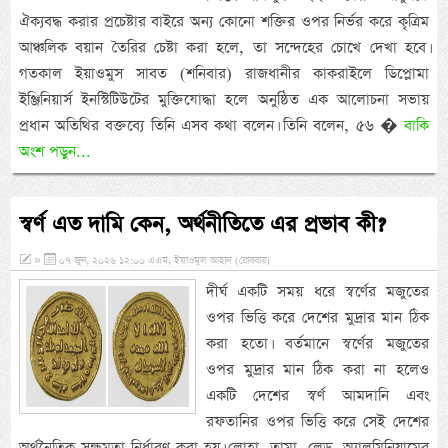
ঐক্যবদ্ধ করার প্রচেষ্টার বাইরে অন্য কোনো শক্তির ওপর নির্ভর করে কৃত্রিম
আঞ্চলিক বয়ান তৈরির চেষ্টা করা হলে, তা সন্দেহের চোখে দেখা হবে।
গতকাল ইয়াওমুস সাবত (শনিবার) রাজধানীর কাকরাইলে ডিপ্লোমা
ইঞ্জিনিয়ার্স ইনস্টিটিউটের মুক্তিযোদ্ধা হলে অনুষ্ঠিত এক আলোচনা সভায়
প্রধান অতিথির বক্তব্যে তিনি এসব কথা বলেন। তিনি বলেন, ৫৬ �
বাকি
অংশ পড়ুন...
স্বর্ণ এত দামি কেন, অর্থনীতিতে এর প্রভাব কী?
»
০৭ জুন, ২০২৬ ১২:০০ এএম, ইয়াওমুল আহাদ (রোববার)
দীর্ঘ একটি সময় ধরে স্বর্ণের মজুতের
ওপর ভিত্তি করে দেশের মুদ্রার মান ঠিক
করা হতো। বর্তমানে স্বর্ণের মজুতের
ওপর মুদ্রার মান ঠিক করা না হলেও
একটি দেশের স্বর্ণ আমদানি এবং
রফতানির ওপর ভিত্তি করে সেই দেশের
অর্থনৈতিক সক্ষমতা নির্ধারণ করা হয়। লোহা, তামা, লেড, অ্যালুমিনিয়ামের