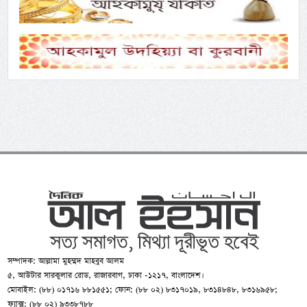
সম্পাদক: আল্লামা মুহম্মদ মাহবুব আলম
৫, আউটার সারকুলার রোড, রাজারবাগ, ঢাকা -১২১৭, বাংলাদেশ।
মোবাইল: (৮৮) ০১৭১৬ ৮৮১৫৫১; ফোন: (৮৮ ০২) ৮৩১৭০১৯, ৮৩১৪৮৪৮, ৮৩১৬৯৫৮;
ফ্যাক্স: (৮৮ ০২) ৯৩৩৮৭৮৮