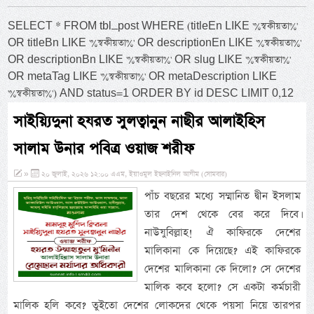
SELECT * FROM tbl_post WHERE (titleEn LIKE '%স্বকীয়তা%'
OR titleBn LIKE '%স্বকীয়তা%' OR descriptionEn LIKE '%স্বকীয়তা%'
OR descriptionBn LIKE '%স্বকীয়তা%' OR slug LIKE '%স্বকীয়তা%'
OR metaTag LIKE '%স্বকীয়তা%' OR metaDescription LIKE
'%স্বকীয়তা%') AND status=1 ORDER BY id DESC LIMIT 0,12
সাইয়্যিদুনা হযরত সুলত্বানুন নাছীর আলাইহিস
সালাম উনার পবিত্র ওয়াজ শরীফ
»
২০ জুলাই, ২০২৬ ১২:০০ এএম, ইয়াওমুল ইছনাইনিল আযীম (সোমবার)
পাঁচ বছরের মধ্যে সম্মানিত দ্বীন ইসলাম
তার দেশ থেকে বের করে দিবে।
নাউযুবিল্লাহ! ঐ কাফিরকে দেশের
মালিকানা কে দিয়েছে? এই কাফিরকে
দেশের মালিকানা কে দিলো? সে দেশের
মালিক কবে হলো? সে একটা কর্মচারী
মালিক হলি কবে? তুইতো দেশের লোকদের থেকে পয়সা নিয়ে তারপর