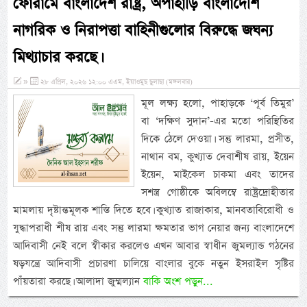
ফোরামে বাংলাদেশ রাষ্ট্র, অপাহাড়ি বাংলাদেশি
নাগরিক ও নিরাপত্তা বাহিনীগুলোর বিরুদ্ধে জঘন্য
মিথ্যাচার করছে।
»
২৮ এপ্রিল, ২০২৬ ১২:০০ এএম, ইয়াওমুছ ছুলাছা (মঙ্গলবার)
মূল লক্ষ্য হলো, পাহাড়কে ‘পূর্ব তিমুর’
বা ‘দক্ষিণ সুদান’-এর মতো পরিস্থিতির
দিকে ঠেলে দেওয়া। সন্তু লারমা, প্রসীত,
নাথান বম, কুখ্যাত দেবাশীষ রায়, ইয়েন
ইয়েন, মাইকেল চাকমা এবং তাদের
সশস্ত্র গোষ্ঠীকে অবিলম্বে রাষ্ট্রদ্রোহীতার
মামলায় দৃষ্টান্তমূলক শাস্তি দিতে হবে। কুখ্যাত রাজাকার, মানবতাবিরোধী ও
যুদ্ধাপরাধী শীষ রায় এবং সন্তু লারমা ক্ষমতার ভাগ নেয়ার জন্য বাংলাদেশে
আদিবাসী নেই বলে স্বীকার করলেও এখন আবার স্বাধীন জুমল্যান্ড গঠনের
ষড়যন্ত্রে আদিবাসী প্রচারণা চালিয়ে বাংলার বুকে নতুন ইসরাইল সৃষ্টির
পাঁয়তারা করছে। আলাদা জুম্মল্যান
বাকি অংশ পড়ুন...