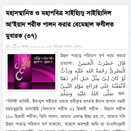
মহাসম্মানিত ও মহাপবিত্র সাইয়্যিদু সাইয়্যিদিল
আ’ইয়াদ শরীফ পালন করার বেমেছাল ফযীলত
মুবারক (৩৭)
»
০৫ আগস্ট, ২০২৬ ১২:০০ এএম, ইয়াওমুল আরবিয়া (বুধবার)
উহুদ পাহাড় পরিমাণ স্বর্ণ খরচ করার
প্রত্যাশা: قَالَ حَضْرَتْ اَلْحَسَنُ
الْبَصْرِىُّ رَحْمَةُ اللهِ عَلَيْهِ وَدِدْتُّ
لَوْ كَانَ لِـىْ مِثْلُ جَبَلِ اُحُدٍ ذَهَبًا
لَاَنْفَقْتُهٗ عَلٰى قِرَاءَةِ مَوْلِدِ النَّبِـىِّ
صَلَّى اللهُ عَلَيْهِ وَسَلَّمَ অর্থ:
“বিশিষ্ট তাবিয়ী, ইমামুশ শরীয়ত ওয়াত তরীক্বত হযরত ইমাম হাসান বছরী
রহমতুল্লাহি আলাইহি (বিলাদত শরীফ ২১ হিজরী শরীফ : বিছাল শরীফ
১১০ হিজরী শরীফ) তিনি বলেন, আমার একান্ত ইচ্ছা হয় যে, আমার যদি
উহুদ পাহাড় পরিমাণ স্বর্ণ থাকতো, তাহলে অবশ্যই আমি তা মাওলিদুন্নবী