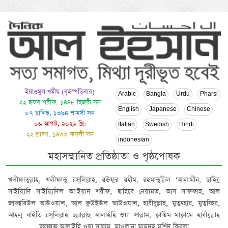
ইয়াওমুল খমীছ (বৃহস্পতিবার)
Arabic
Bangla
Urdu
Pharsi
২২ ছফর শরীফ, ১৪৪৮ হিজরী সন
English
Japanese
Chinese
০৭ ছালিছ, ১৩৯৪ শামসী সন
০৬ আগস্ট, ২০২৬ খ্রি:
Italian
Swedish
Hindi
২২ শ্রাবণ, ১৪৩৩ ফসলী সন
indonesian
মহাসম্মানিত প্রতিষ্ঠাতা ও পৃষ্ঠপোষক
খলীফাতুল্লাহ, খলীফাতু রসূলিল্লাহ, রঊফুর রহীম, রহমাতুল্লিল ‘আলামীন, ছাহিবু
সাইয়্যিদি সাইয়্যিদিল আ’ইয়াদ শরীফ, ছাহিবে নেয়ামত, আস সাফফাহ, আল
জাব্বারিউল আউওয়াল, আল ক্বউইউল আউওয়াল, হাবীবুল্লাহ, মুত্বহ্হার, মুত্বহ্হির,
আহলু বাইতি রসূলিল্লাহ ছল্লাল্লাহু আলাইহি ওয়া সাল্লাম, ক্বায়িম মাক্বামে হাবীবুল্লাহ
ছল্লাল্লাহু আলাইহি ওয়া সাল্লাম, মাওলানা মামদূহ মুর্শিদ ক্বিবলা