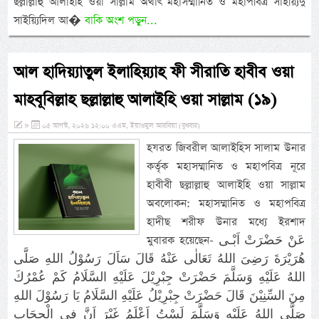
ছল্লাল্লাহু আলাইহি ওয়া সাল্লাম অর্থাৎ মহাসম্মানিত ও মহাপবিত্র সাইয়্যিদু
সাইয়্যিদিল আ�
বাকি অংশ পড়ুন...
আল হাদিয়্যাতুল ইলাহিয়্যাহ ফী সীরাতি হাবীব ওয়া
মাহবূবিল্লাহ ছল্লাল্লাহু আলাইহি ওয়া সাল্লাম (১৯)
»
০৫ আগস্ট, ২০২৬ ১২:০০ এএম, ইয়াওমুল আরবিয়া (বুধবার)
হযরত জিবরীল আলাইহিস সালাম উনার
কর্তৃক মহাসম্মানিত ও মহাপবিত্র নূরে
হাবীবী ছল্লাল্লাহু আলাইহি ওয়া সাল্লাম
অবলোকন: মহাসম্মানিত ও মহাপবিত্র
হাদীছ শরীফ উনার মধ্যে ইরশাদ
মুবারক হয়েছেন- عَنْ حَضْرَتْ اَبْـى
هُرَيْرَةَ رَضِىَ اللهُ تَعَالٰى عَنْهُ قَالَ سَاَلَ رَسُوْلُ اللهِ صَلَّى
اللهُ عَلَيْهِ وَسَلَّمَ حَضْرَتْ جِبْرِيْلَ عَلَيْهِ السَّلَامُ كَمْ عُمْرُكَ
مِنَ السِّنِيْنَ قَالَ حَضْرَتْ جِبْرِيْلُ عَلَيْهِ السَّلَامُ يَا رَسُوْلَ اللهِ
صَلَّى اللهُ عَلَيْهِ وَسَلَّمَ لَسْتُ اَعْلَمُ غَيْرَ اَنَّ فِى الْحِجَابِ