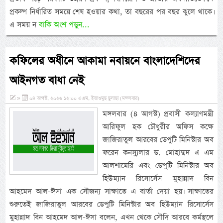
প্রকল্প নির্ধারিত সময়ে শেষ হওয়ার কথা, তা বছরের পর বছর ঝুলে থাকে।
এ সময় ন
বাকি অংশ পড়ুন...
কফিলের অধীনে আকামা নবায়নে বাংলাদেশিদের
আইনগত বাধা নেই
»
০৪ আগস্ট, ২০২৬ ১২:০০ এএম, ইয়াওমুছ ছুলাছা (মঙ্গলবার)
মঙ্গলবার (৪ আগস্ট) প্রবাসী কল্যাণমন্ত্রী
আরিফুল হক চৌধুরীর অফিস কক্ষে
জাজিরাতুল আরবের ডেপুটি মিনিস্টার অব
ফরেন কনস্যুলার ড. মোহাম্মদ এ এম
আলশামেরি এবং ডেপুটি মিনিস্টার অব
হিউম্যান রিসোর্সেস মুহান্নাদ বিন
আহমেদ আল-ঈসা এক সৌজন্য সাক্ষাতে এ বার্তা দেয়া হয়। সাক্ষাতের
শুরুতেই জাজিরাতুল আরবের ডেপুটি মিনিস্টার অব হিউম্যান রিসোর্সেস
মুহান্নাদ বিন আহমেদ আল-ঈসা বলেন, এখন থেকে সৌদি আরবে কর্মস্থলে