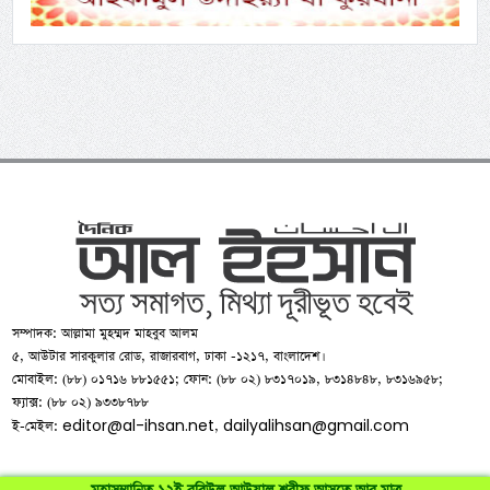
সম্পাদক: আল্লামা মুহম্মদ মাহবুব আলম
৫, আউটার সারকুলার রোড, রাজারবাগ, ঢাকা -১২১৭, বাংলাদেশ।
মোবাইল: (৮৮) ০১৭১৬ ৮৮১৫৫১; ফোন: (৮৮ ০২) ৮৩১৭০১৯, ৮৩১৪৮৪৮, ৮৩১৬৯৫৮;
ফ্যাক্স: (৮৮ ০২) ৯৩৩৮৭৮৮
editor@al-ihsan.net
dailyalihsan@gmail.com
ই-মেইল:
,