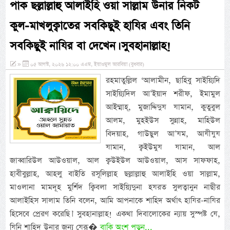
পাক ছল্লাল্লাহু আলাইহি ওয়া সাল্লাম উনার নিকট
কুল-মাখলুক্বাতের সবকিছুই হাযির এবং তিনি
সবকিছুই নাযির বা দেখেন। সুবহানাল্লাহ!
»
০৫ আগস্ট, ২০২৬ ১২:০০ এএম, ইয়াওমুল আরবিয়া (বুধবার)
রহমাতুল্লিল ‘আলামীন, ছাহিবু সাইয়্যিদি
সাইয়্যিদিল আ’ইয়াদ শরীফ, ইমামুল
আইম্মাহ্, মুজাদ্দিদুয যামান, কুতুবুল
আলম, মুহইউস সুন্নাহ, মাহিউল
বিদয়াহ, গাউছুল আ’যম, আযীযুয
যামান, ক্বইউমুয যামান, আল
জাব্বারিউল আউওয়াল, আল ক্বউইউল আউওয়াল, আস সাফফাহ,
হাবীবুল্লাহ, আহলু বাইতি রসূলিল্লাহ ছল্লাল্লাহু আলাইহি ওয়া সাল্লাম,
মাওলানা মামদূহ মুর্শিদ ক্বিবলা সাইয়্যিদুনা হযরত সুলত্বানুন নাছীর
আলাইহিস সালাম তিনি বলেন, আমি আপনাকে শাহিদ অর্থাৎ হাযির-নাযির
হিসেবে প্রেরণ করেছি।’ সুবহানাল্লাহ! একথা দিবালোকের ন্যায় সুস্পষ্ট যে,
যিনি শাহিদ উনার জন্য যেরূ�
বাকি অংশ পড়ুন...