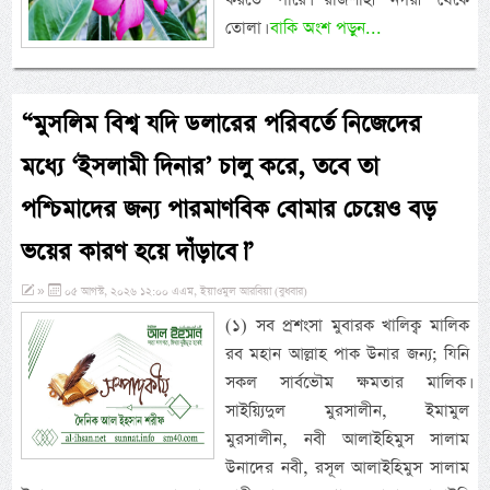
তোলা।
বাকি অংশ পড়ুন...
“মুসলিম বিশ্ব যদি ডলারের পরিবর্তে নিজেদের
মধ্যে ‘ইসলামী দিনার’ চালু করে, তবে তা
পশ্চিমাদের জন্য পারমাণবিক বোমার চেয়েও বড়
ভয়ের কারণ হয়ে দাঁড়াবে।”
»
০৫ আগস্ট, ২০২৬ ১২:০০ এএম, ইয়াওমুল আরবিয়া (বুধবার)
(১) সব প্রশংসা মুবারক খালিক্ব মালিক
রব মহান আল্লাহ পাক উনার জন্য; যিনি
সকল সার্বভৌম ক্ষমতার মালিক।
সাইয়্যিদুল মুরসালীন, ইমামুল
মুরসালীন, নবী আলাইহিমুস সালাম
উনাদের নবী, রসূল আলাইহিমুস সালাম