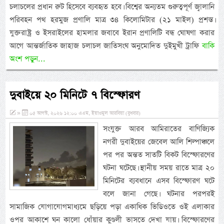
চলাচলের প্রধান রুট হিসেবে ব্যবহৃত হবে। বিশ্বের অন্যতম গুরুত্বপূর্ণ জ্বালানি
পরিবহন পথ হরমুজ প্রণালি মাত্র ৩৪ কিলোমিটার (২১ মাইল) প্রশস্ত।
যুক্তরাষ্ট্র ও ইসরাইলের হামলার জবাবে ইরান প্রণালিটি বন্ধ ঘোষণা করার
আগে আন্তর্জাতিক জাহাজ চলাচল জাতিসংঘ অনুমোদিত দুইমুখী ট্রাফি
বাকি
অংশ পড়ুন...
দুবাইয়ে ২০ মিনিটে ৭ বিস্ফোরণ
»
০৫ আগস্ট, ২০২৬ ১২:০০ এএম, ইয়াওমুল আরবিয়া (বুধবার)
সংযুক্ত আরব আমিরাতের বাণিজ্যিক
নগরী দুবাইয়ের জেবেল আলি শিল্পাঞ্চলে
পর পর অন্তত সাতটি বিকট বিস্ফোরণের
ঘটনা ঘটেছে। স্থানীয় সময় রাতে মাত্র ২০
মিনিটের ব্যবধানে এসব বিস্ফোরণ ঘটে
বলে জানা গেছে। ঘটনার পরপরই
সামাজিক যোগাযোগমাধ্যমে ছড়িয়ে পড়া একাধিক ভিডিওতে ওই এলাকার
ওপর আকাশে ঘন কালো ধোঁয়ার কুণ্ডলী ভাসতে দেখা যায়। বিস্ফোরণের