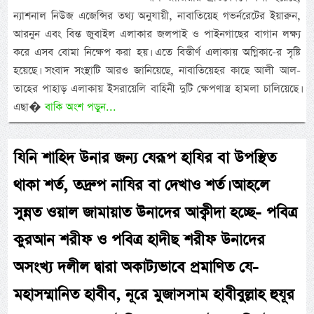
ন্যাশনাল নিউজ এজেন্সির তথ্য অনুযায়ী, নাবাতিয়েহ গভর্নরেটের ইয়ারুন,
আরনুন এবং বিন্ত জুবাইল এলাকার জলপাই ও পাইনগাছের বাগান লক্ষ্য
করে এসব বোমা নিক্ষেপ করা হয়। এতে বিস্তীর্ণ এলাকায় অগ্নিকা-ের সৃষ্টি
হয়েছে। সংবাদ সংস্থাটি আরও জানিয়েছে, নাবাতিয়েহর কাছে আলী আল-
তাহের পাহাড় এলাকায় ইসরায়েলি বাহিনী দুটি ক্ষেপণাস্ত্র হামলা চালিয়েছে।
এছা�
বাকি অংশ পড়ুন...
যিনি শাহিদ উনার জন্য যেরূপ হাযির বা উপস্থিত
থাকা শর্ত, তদ্রুপ নাযির বা দেখাও শর্ত। আহলে
সুন্নত ওয়াল জামায়াত উনাদের আক্বীদা হচ্ছে- পবিত্র
কুরআন শরীফ ও পবিত্র হাদীছ শরীফ উনাদের
অসংখ্য দলীল দ্বারা অকাট্যভাবে প্রমাণিত যে-
মহাসম্মানিত হাবীব, নূরে মুজাসসাম হাবীবুল্লাহ হুযূর