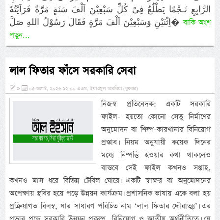
الرَّابِعِ نَـجْمًا يَطْلُعُ فِىْ كُلِّ سَبْعِيْنَ اَلْفَ سَنَةٍ مَرَّةً فَرَاَيْتُهٗ
اِثْنَيْنِ وَسَبْعِيْنَ اَلْفَ مَرَّةٍ فَقَالَ رَسُوْلُ اللهِ صَلَّ�
বাকি অংশ
পড়ুন...
লাল ফিতার ফাঁসে সরকারি সেবা
»
০৫ আগস্ট, ২০২৬ ১২:০০ এএম, ইয়াওমুল আরবিয়া (বুধবার)
নিজস্ব প্রতিবেদক: একটি সরকারি
ফাইল- হয়তো কোনো সেতু নির্মাণের
অনুমোদন বা শিল্প-কারখানার বিনিয়োগ
প্রস্তাব। নিয়ম অনুযায়ী কয়েক দিনের
মধ্যে নিষ্পত্তি হওয়ার কথা থাকলেও
বাস্তবে সেই ফাইল কখনও সপ্তাহ,
কখনও মাস ধরে বিভিন্ন টেবিল ঘোরে। একটি স্বাক্ষর বা অনুমোদনের
অপেক্ষায় স্থবির হয়ে পড়ে উন্নয়ন কার্যক্রম। প্রশাসনিক ভাষায় একে বলা হয়
প্রক্রিয়াগত বিলম্ব, যার সাধারণ পরিচিত নাম ‘লাল ফিতার দৌরাত্ম্য’। এর
প্রভাব পড়ে সরকারি উন্নয়ন প্রকল্প, বিনিয়োগ ও জাতীয় অর্থনীতিতে। যে