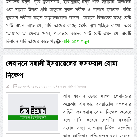
উনাদের রসূল, নূরে মুজাসসাম, হাবীবুল্লাহ হুযূর পাক ছল্লাল্লাহু আলাইহি
ওয়া সাল্লাম উনার প্রতি অফুরন্ত দুরূদ শরীফ ও সালাম মুবারক। পবিত্র
কুরআন শরীফে মহান আল্লাহতায়ালা বলেন, ‘আহলে কিতাবের মধ্যে কেউ
কেউ এমন আছে যে, যদি তাদের কাছে স্বর্ণের স্তূপ গচ্ছিত রাখো, তবে
তোমাকে তা ফেরত দেবে, পক্ষান্তরে তাদের কেউ কেউ এমন যে, একটি
দিনারও যদি তাদের কাছে গচ্�
বাকি অংশ পড়ুন...
লেবাননে সন্ত্রাসী ইসরায়েলের ফসফরাস বোমা
নিক্ষেপ
»
০৫ আগস্ট, ২০২৬ ১২:০০ এএম, ইয়াওমুল আরবিয়া (বুধবার)
আল ইহসান ডেস্ক: দক্ষিণ লেবাননের
কয়েকটি এলাকায় ইসরায়েলি দখলদার
বাহিনী ফসফরাস বোমা নিক্ষেপ করেছে
বলে দাবি করেছে দেশটির সরকারি
সংবাদ সংস্থা ন্যাশনাল নিউজ এজেন্সি।
আল জাজিরার প্রতিবেদনে বলা হয়েছে,