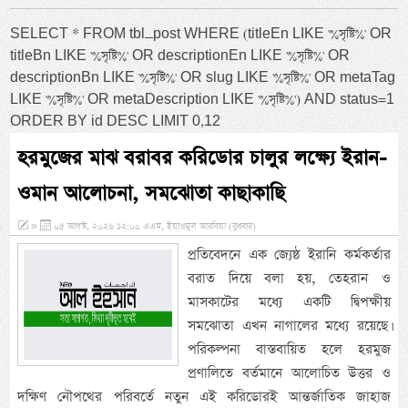
SELECT * FROM tbl_post WHERE (titleEn LIKE '%সৃষ্টি%' OR
titleBn LIKE '%সৃষ্টি%' OR descriptionEn LIKE '%সৃষ্টি%' OR
descriptionBn LIKE '%সৃষ্টি%' OR slug LIKE '%সৃষ্টি%' OR metaTag
LIKE '%সৃষ্টি%' OR metaDescription LIKE '%সৃষ্টি%') AND status=1
ORDER BY id DESC LIMIT 0,12
হরমুজের মাঝ বরাবর করিডোর চালুর লক্ষ্যে ইরান-
ওমান আলোচনা, সমঝোতা কাছাকাছি
»
০৫ আগস্ট, ২০২৬ ১২:০০ এএম, ইয়াওমুল আরবিয়া (বুধবার)
প্রতিবেদনে এক জ্যেষ্ঠ ইরানি কর্মকর্তার
বরাত দিয়ে বলা হয়, তেহরান ও
মাসকাটের মধ্যে একটি দ্বিপক্ষীয়
সমঝোতা এখন নাগালের মধ্যে রয়েছে।
পরিকল্পনা বাস্তবায়িত হলে হরমুজ
প্রণালিতে বর্তমানে আলোচিত উত্তর ও
দক্ষিণ নৌপথের পরিবর্তে নতুন এই করিডোরই আন্তর্জাতিক জাহাজ