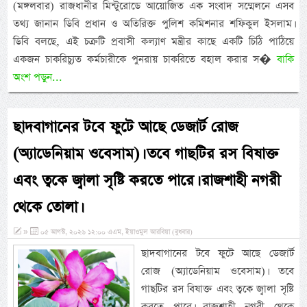
(মঙ্গলবার) রাজধানীর মিন্টুরোডে আয়োজিত এক সংবাদ সম্মেলনে এসব
তথ্য জানান ডিবি প্রধান ও অতিরিক্ত পুলিশ কমিশনার শফিকুল ইসলাম।
ডিবি বলছে, এই চক্রটি প্রবাসী কল্যাণ মন্ত্রীর কাছে একটি চিঠি পাঠিয়ে
একজন চাকরিচ্যুত কর্মচারীকে পুনরায় চাকরিতে বহাল করার স�
বাকি
অংশ পড়ুন...
ছাদবাগানের টবে ফুটে আছে ডেজার্ট রোজ
(অ্যাডেনিয়াম ওবেসাম)। তবে গাছটির রস বিষাক্ত
এবং ত্বকে জ্বালা সৃষ্টি করতে পারে। রাজশাহী নগরী
থেকে তোলা।
»
০৫ আগস্ট, ২০২৬ ১২:০০ এএম, ইয়াওমুল আরবিয়া (বুধবার)
ছাদবাগানের টবে ফুটে আছে ডেজার্ট
রোজ (অ্যাডেনিয়াম ওবেসাম)। তবে
গাছটির রস বিষাক্ত এবং ত্বকে জ্বালা সৃষ্টি
করতে পারে। রাজশাহী নগরী থেকে