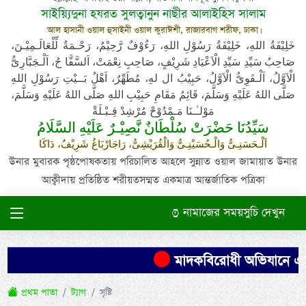
সাইয়্যিদুনা হযরত সুলত্বানুন নাছীর আলাইহিস সালাম
আল হাসানী ওয়াল হুসাইনী ওয়াল কুরাঈশী, রাজারবাগ শরীফ, ঢাকা।
خَلِيْفَةُ اللهِ، خَلِيْفَةُ رَسُوْلِ اللهِ، رَءُوْفٌ رَّحِيْمٌ، رَحْـمَةٌ لِّلْعَالَـمِيْـنَ،
صَاحِبُ سَيِّدِ سَيِّدِ الْاَعْيَادِ شَرِيْفٍ، صَاحِبِ نِعْمَتْ، اَلسَّفَّا حُ، اَلْـجَبَّارِىُّ
الْاَوَّلُ، اَلْـقَوِىُّ الْاَوَّلُ، حَبِيْبُ ال لهِ، مُطَهِّرٌ، اَهْلُ بَــيْتِ رَسُوْلِ اللهِ
صَلَّى اللهُ عَلَيْهِ وَسَلَّمَ، قَائِمُ مَقَامِ حَبِيْبِ اللهِ صَلَّى اللهُ عَلَيْهِ وَسَلَّمَ،
مَوْلـٰـنَا مَـمْدُوْحْ مُرْشِدْ قِـبْـلَةْ
سَيِّدُنَا حَضْرَتْ سُلْطَانٌ نَّصِيْـرٌ عَلَيْهِ السَّلَامُ
اَلْـحَسَنِـىُّ وَالْـحُسَيْنِـىُّ وَالْقُرَيْشِىُّ، رَاجَارْبَاغُ شَرِيْفٌ، دَاكَا
উনার মুবারক পৃষ্ঠপোষকতায় পরিচালিত আহলে সুন্নাত ওয়াল জামায়াত উনার
আক্বীদায় প্রতিষ্ঠিত শরীয়তসম্মত একমাত্র আন্তর্জাতিক পত্রিকা
নামাজের সময়সুচি দেখুন
মাদকবিরোধী অভিযানে এক ব্
প্রথম পাতা
ট্যাগ
সৃষ্টি