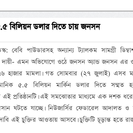
ে ৫.৫ বিলিয়ন ডলার দিতে চায় জনসন
ক: বেবি পাউডারসহ অন্যান্য ট্যালকম সামগ্রী ডিম্বা
্য দায়ী- এমন অভিযোগে ওঠে জনসন অ্যান্ড জনসন এর 
 ৭৬ হাজার মামলা। গত সোমবার (২৭ জুলাই) এসব ম
নুমানিক ৫.৫ বিলিয়ন মার্কিন ডলার দিতে সম্মত হ
ামগ্রী এই প্রতিষ্ঠানটি। এই সমঝোতার মাধ্যমে এক দশক ধর
ান ঘটতে যাচ্ছে। নিউজার্সির ফেডারেল আদালত ও র
াবি এই চুক্তির আওতায় আসবে। চুক্তিটি চূড়ান্ত হতে রাজ