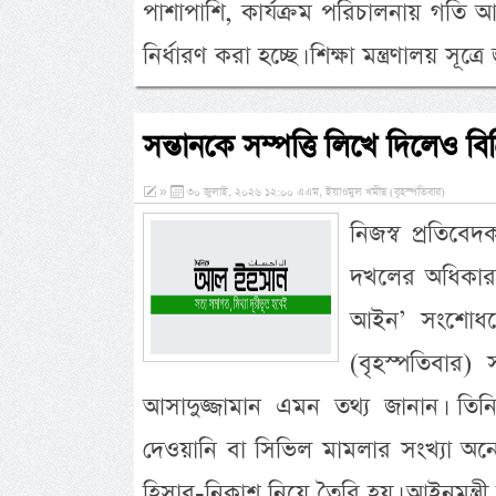
পাশাপাশি, কার্যক্রম পরিচালনায় গতি আনত
নির্ধারণ করা হচ্ছে। শিক্ষা মন্ত্রণালয় সূত্
সন্তানকে সম্পত্তি লিখে দিলেও বি
»
৩০ জুলাই, ২০২৬ ১২:০০ এএম, ইয়াওমুল খমীছ (বৃহস্পতিবার)
নিজস্ব প্রতিবে
দখলের অধিকার ব
আইন’ সংশোধন
(বৃহস্পতিবার)
আসাদুজ্জামান এমন তথ্য জানান। তি
দেওয়ানি বা সিভিল মামলার সংখ্যা অ
হিসাব-নিকাশ নিয়ে তৈরি হয়। আইনমন্ত্