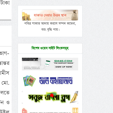
 টাকা
পবিত্র যাকাত আদায় করলে সম্পদ কমেনা,
বরং বৃদ্ধি পায়।
বিশেষ ওয়েব সাইট লিংকসমূহ
 ভোগ-
ান্তর
ামীস
 মো.
ালতে
টন ও
ে উইল