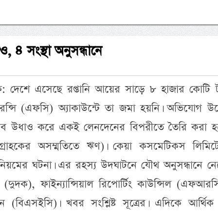
, ৪ সংস্থা অনুসন্ধানে
েদক: দেশে এসেছে রপ্তানি আয়ের সাড়ে ৮ হাজার কোটি ট
ন্সি (এফসি) অ্যাকাউন্টে তা জমা হয়নি। অভিযোগ উঠ
সাব উধাও করে একই লেনদেনের বিপরীতে তৈরি করা হ
গ্রাহকের অসম্মতিতে ঋণ)। কেয়া কসমেটিকস লিমিট
নিয়মের ঘটনা। এর রহস্য উদঘাটনে যৌথ অনুসন্ধানে নে
ন (দুদক), ফাইন্যান্সিয়াল রিপোর্টিং কাউন্সিল (এফআর
ন (বিএসইসি)। খবর সংশ্লিষ্ট সূত্রের। এদিকে আর্থিক