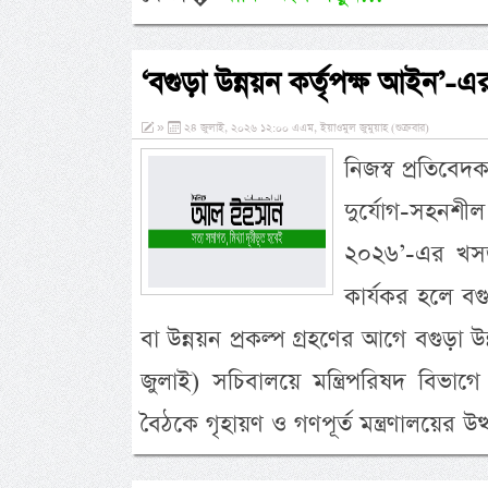
‘বগুড়া উন্নয়ন কর্তৃপক্ষ আইন’-
»
২৪ জুলাই, ২০২৬ ১২:০০ এএম, ইয়াওমুল জুমুয়াহ (শুক্রবার)
নিজস্ব প্রতিব
দুর্যোগ-সহনশ
২০২৬’-এর খসড়া
কার্যকর হলে ব
বা উন্নয়ন প্রকল্প গ্রহণের আগে বগুড়া উ
জুলাই) সচিবালয়ে মন্ত্রিপরিষদ বিভাগে প
বৈঠকে গৃহায়ণ ও গণপূর্ত মন্ত্রণালয়ের 