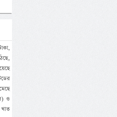
াকা,
েছে,
য়েছে
েডের
মেছে
সি) ও
 খাত