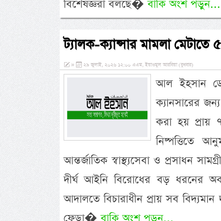
বিশেষজ্ঞরা বলছে�
বাকি অংশ পড়ুন...
ট্যালক-ক্যান্সার মামলা মেটাত
»
২৯ জুলাই, ২০২৬ ১২:০০ এএম, ইয়াওমুল আরবিয়া (বুধবার)
আল ইহসান ডেস্
ক্যানসারের জন
করা হয় প্রায়
নিষ্পত্তিতে আ
আন্তর্জাতিক স্বাস্থ্যসেবা ও প্রসাধন স
দীর্ঘ আইনি বিরোধের বড় ধরনের অবস
আদালতে বিচারাধীন প্রায় সব বিদ্যমান দ
ফেডা�
বাকি অংশ পড়ুন...