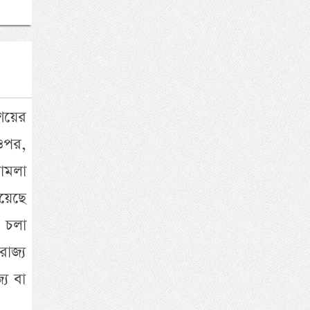
শয়ের
ওপর,
ামলা
য়েছে
ে চলা
াজ্য
্য বা