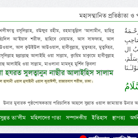
মহাসম্মানিত প্রতিষ্ঠাতা ও
 খলীফাতু রসূলিল্লাহ, রঊফুর রহীম, রহমাতুল্লিল ‘আলামীন, ছাহিবু
حْـمَةٌ
াইয়্যিদিল আ’ইয়াদ শরীফ, ছাহিবে নেয়ামত, আস সাফফাহ, আল
صَاحِبِ
ওয়াল, আল ক্বউইউল আউওয়াল, হাবীবুল্লাহ, মুত্বহ্হার, মুত্বহ্হির,
ِيْبُ ال
িল্লাহ ছল্লাল্লাহু আলাইহি ওয়া সাল্লাম, ক্বায়িম মাক্বামে হাবীবুল্লাহ
سَلَّمَ
াল্লাহু আলাইহি ওয়া সাল্লাম, মাওলানা মামদূহ মুর্শিদ ক্বিবলা
لـٰـنَا
ুনা হযরত সুলত্বানুন নাছীর আলাইহিস সালাম
 হাসানী ওয়াল হুসাইনী ওয়াল কুরাঈশী, রাজারবাগ শরীফ, ঢাকা।
لَامُ
উনার মুবারক পৃষ্ঠপোষকতায় পরিচালিত আহলে সুন্নাত ওয়াল জামায়াত উনার আক্বীদ
সুন্নত তা’লীম
মহিলাদের পাতা
সম্পাদকীয়
ইতিহাস
স্থাপত্য
অর্থ