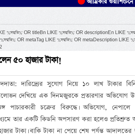
আম্রিকার ওয়াশিংটনে দাবানলে 
ম্মতি%' OR titleBn LIKE '%সম্মতি%' OR descriptionEn LIKE '%সম্ম
%সম্মতি%' OR metaTag LIKE '%সম্মতি%' OR metaDescription LIKE '%সম
2
েলেন ৫০ হাজার টাকা!
দদাতা: দারিদ্র্যের সুযোগ নিয়ে ১০ লাখ টাকার বিন
্রলোভন দেখিয়ে এক দিনমজুরকে প্রতারণার অভিযোগ উ
গ পাচারকারী চক্রের বিরুদ্ধে। অভিযোগ, নেপালে 
মাধ্যমে তার একটি কিডনি অপসারণ করা হলেও প্রতিশ্রুত অ
াজার টাকা। বাকি টাকা না পেয়ে শেষ পর্যন্ত আদালতের দ্ব