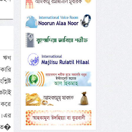
ুন ঋণ
কারি
িষ্ট
েকটাই
 করে
। এর
রী ত�