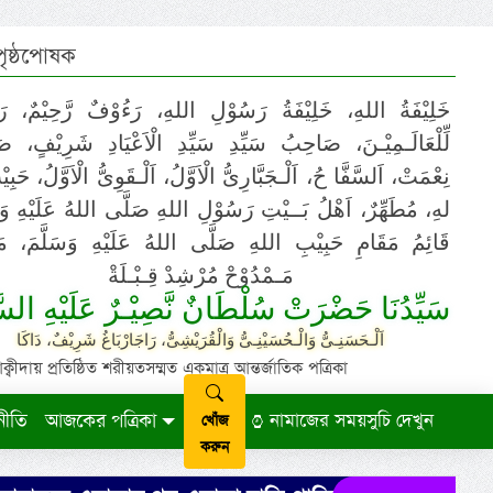
 পৃষ্ঠপোষক
خَلِيْفَةُ اللهِ، خَلِيْفَةُ رَسُوْلِ اللهِ، رَءُوْفٌ رَّحِيْمٌ، رَ
لِّلْعَالَـمِيْـنَ، صَاحِبُ سَيِّدِ سَيِّدِ الْاَعْيَادِ شَرِيْفٍ، 
نِعْمَتْ، اَلسَّفَّا حُ، اَلْـجَبَّارِىُّ الْاَوَّلُ، اَلْـقَوِىُّ الْاَوَّلُ، حَب
لهِ، مُطَهِّرٌ، اَهْلُ بَــيْتِ رَسُوْلِ اللهِ صَلَّى اللهُ عَلَيْهِ وَ،
قَائِمُ مَقَامِ حَبِيْبِ اللهِ صَلَّى اللهُ عَلَيْهِ وَسَلَّمَ، مَوْ
مَـمْدُوْحْ مُرْشِدْ قِـبْـلَةْ
سَيِّدُنَا حَضْرَتْ سُلْطَانٌ نَّصِيْـرٌ عَلَيْهِ السَّ
اَلْـحَسَنِـىُّ وَالْـحُسَيْنِـىُّ وَالْقُرَيْشِىُّ، رَاجَارْبَاغُ شَرِيْفٌ، دَاكَا
ায় প্রতিষ্ঠিত শরীয়তসম্মত একমাত্র আন্তর্জাতিক পত্রিকা
নীতি
আজকের পত্রিকা
নামাজের সময়সুচি দেখুন
খোঁজ
করুন