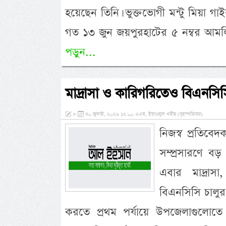
হয়েছেন তিনি। ভুক্তভোগী মন্টু মিয়া গাই
গত ১৩ জুন জয়পুরহাটের ৫ নম্বর আম
পড়ুন...
মাদ্রাসা ও কারিগরিতেও বিএনসিস
»
৩০ জুলাই, ২০২৬ ১২:০০ এএম, ইয়াওমুল খমীছ (বৃহস্পতিবার)
নিজস্ব প্রতিবে
সম্প্রসারণে ব
এবার মাদ্রাসা
বিএনসিসি চালুর স
করতে প্রথম পর্যায়ে উপজেলাগুলোতে 