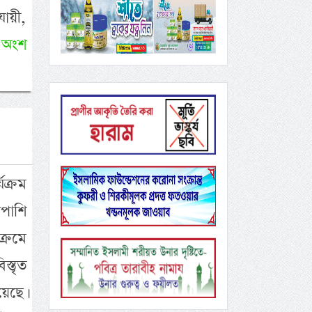
যায়ী,
 অংশ
যক্রম
পাশি
্রমে
স্তৃত
েছে।