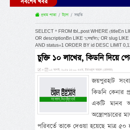
সর্বশেষ খবর
প্রথম পাতা
ট্যাগ
সম্মতি
SELECT * FROM tbl_post WHERE (titleEn LIKE '%স
OR descriptionBn LIKE '%সম্মতি%' OR slug LIKE '
AND status=1 ORDER BY id DESC LIMIT 0,1
চুক্তি ১০ লাখের, কিডনি দিয়ে প
»
০২ আগস্ট, ২০২৬ ১২:০০ এএম, ইয়াওমুল আহাদ (রোববার)
জয়পুরহাট সংবা
কিডনি কেনার প
একটি মানব অঙ্
অস্ত্রোপচারের 
পরিবর্তে তাকে দেওয়া হয়েছে মাত্র ৫০ হ