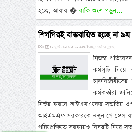
হচ্ছে, আবার �
বাকি অংশ পড়ুন...
শিগগিরই বাস্তবায়িত হচ্ছে না ৯ম
»
২৯ জুলাই, ২০২৬ ১২:০০ এএম, ইয়াওমুল আরবিয়া (বুধবার)
নিজস্ব প্রতিবে
কর্মসূচি নি
চাকরিজীবীদের 
কর্মকর্তারা জা
নির্ভর করবে আইএমএফের সম্মতির ওপর।
আইএমএফ সরকারকে নতুন পে স্কেল বাস্
পরিপ্রেক্ষিতে সরকারও বিষয়টি নিয়ে সতর