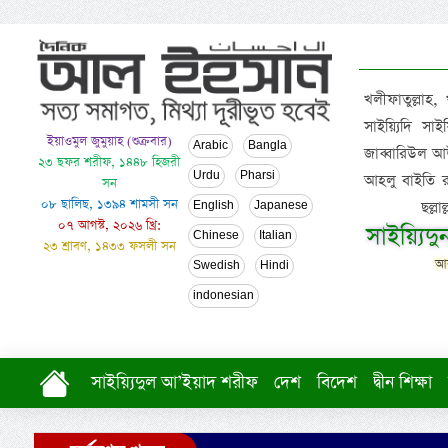
খলীফাতুল্লাহ,
সাইয়্যিদি স
ইয়াওমুল জুমুয়াহ (শুক্রবার)
Arabic
Bangla
জাব্বারিউল আউ
২৩ ছফর শরীফ, ১৪৪৮ হিজরী
Urdu
Pharsi
আহলু বাইতি রসূল
সন
০৮ ছালিছ, ১৩৯৪ শামসী সন
ছল্ল
English
Japanese
০৭ আগস্ট, ২০২৬ খ্রি:
সাইয়্যিদ
Chinese
Italian
২৩ শ্রাবণ, ১৪৩৩ ফসলী সন
আল
Swedish
Hindi
indonesian
সাইয়্যিদুল আ’ইয়াদ শরীফ
দেশ
বিদেশ
দ্বীন শিক্ষা