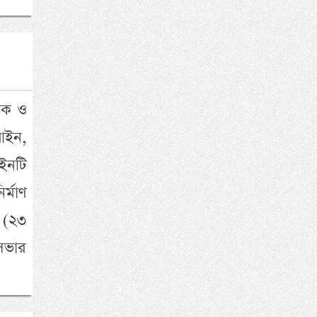
িক ও
আইন,
ইনটি
্মাণ
র (২৩
িসভার