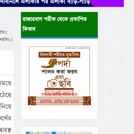
এলাকার পর এলাকা বাড়ি-গাড়িসহ এভাবেই পুড়ে ছাই হয়ে গে
রাজারবাগ শরীফ থেকে প্রকাশিত
কিতাব
তি%'
্মতি%')
Previous
Next
িময়ে
ঠেছে
একই রানওয়েতে সামরিক-
বেসামরিক ফ্লাইট!
নিয়ে
র্থের
ারস্থ