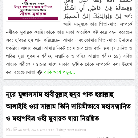
حَمَلَتْهُ أُمُّهٗ وَهْنًا عَلٰى وَهْنٍ
وَفِصَالُهٗ فِيْ عَامَيْنِ أَنِ اشْكُرْ
لِيْ وَلِوَالِدَيْكَ إِلَيَّ الْمَصِيْرُ অর্থ:
আমি মানুষকে তার পিতা-মাতা সম্পর্কে
নসীহত মুবারক করছি। তাকে তার মাতা অত্যধিক কষ্ট করে বহন করেছেন
এবং দু’বছর দুধ পান করিয়েছেন। আমার এবং তোমার পিতা-মাতা উনাদের
শুকরিয়া আদায় করো। আমার নিকট তোমাদের প্রত্যাবর্তন স্থল। (সম্মানিত ও
পবিত্র সূরা লুকমান শরীফ, সম্মানিত ও পবিত্র আয়াত শরীফ ১৪) বর্ণিত
আয়াত শরীফে সন্তানের সাথে মাতার দু’দিক থেকে সম্পর্কের কথা উল্লেখ
করা হয়েছে। মাতা �
বাকি অংশ পড়ুন...
নূরে মুজাসসাম হাবীবুল্লাহ হুযূর পাক ছল্লাল্লাহু
আলাইহি ওয়া সাল্লাম তিনি দায়িমীভাবে মহাসম্মানিত
ও মহাপবিত্র ওহী মুবারক দ্বারা নিয়ন্ত্রিত
»
০৯ আগস্ট, ২০২৬ ১২:০০ এএম, ইয়াওমুল আহাদ (রোববার)