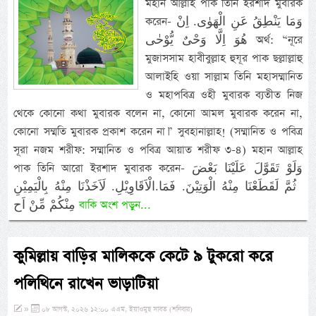
মহান আল্লাহ পাক তিনি ইরশাদ মুবারক
করেন- وَمَا يَنْطِقُ عَنِ الْهَوٰى. اِنْ
هُوَ اِلَّا وَحْىٌ يُّوْحٰى অর্থ: “নূরে
মুজাসসাম হাবীবুল্লাহ হুযূর পাক ছল্লাল্লাহু
আলাইহি ওয়া সাল্লাম তিনি মহাসম্মানিত
ও মহাপবিত্র ওহী মুবারক ব্যতীত নিজ
থেকে কোনো কথা মুবারক বলেন না, কোনো আমল মুবারক করেন না,
কোনো সম্মতি মুবারক প্রকাশ করেন না।” সুবহানাল্লাহ! (সম্মানিত ও পবিত্র
সূরা নজম শরীফ: সম্মানিত ও পবিত্র আয়াত শরীফ ৩-৪) মহান আল্লাহ
পাক তিনি আরো ইরশাদ মুবারক করেন- وَلَوْ تَقَوَّلَ عَلَيْنَا بَعْضَ
الْاَقَاوِيْلِ.‏ لَاَخَذْنَا مِنْهُ بِالْيَمِيْنِ.‎‏ ثُمَّ لَقَطَعْنَا مِنْهُ الْوَتِيْنَ. فَمَا
مِنْكُمْ مِّنْ اَح
বাকি অংশ পড়ুন...
কুমিল্লায় বাড়ির মালিককে কেটে ৯ টুকরো করে
পলিথিনে রাখেন ভাড়াটিয়া
»
০৮ আগস্ট, ২০২৬ ১২:০০ এএম, ইয়াওমুছ সাবত (শনিবার)