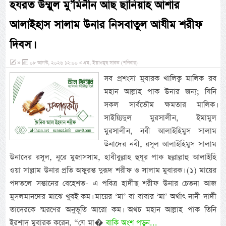
হযরত উম্মুল মু’মিনীন আছ ছানিয়াহ আশার
আলাইহাস সালাম উনার নিসবাতুল আযীম শরীফ
দিবস।
»
০৮ আগস্ট, ২০২৬ ১২:০০ এএম, ইয়াওমুছ সাবত (শনিবার)
সব প্রশংসা মুবারক খালিক্ব মালিক রব
মহান আল্লাহ পাক উনার জন্য; যিনি
সকল সার্বভৌম ক্ষমতার মালিক।
সাইয়্যিদুল মুরসালীন, ইমামুল
মুরসালীন, নবী আলাইহিমুস সালাম
উনাদের নবী, রসূল আলাইহিমুস সালাম
উনাদের রসূল, নূরে মুজাসসাম, হাবীবুল্লাহ হুযূর পাক ছল্লাল্লাহু আলাইহি
ওয়া সাল্লাম উনার প্রতি অফুরন্ত দুরূদ শরীফ ও সালাম মুবারক। (১) মায়ের
পদতলে সন্তানের বেহেশত- এ পবিত্র হাদীছ শরীফ উনার চেতনা আজ
মুসলমানদের মাঝে খুবই কম। মায়ের ‘মা’ বা বাবার ‘মা’ অর্থাৎ নানী-দাদী
তাদেরকে স্মরণের অনুভূতি আরো কম। অথচ মহান আল্লাহ পাক তিনি
ইরশাদ মুবারক করেন, “যে মা�
বাকি অংশ পড়ুন...