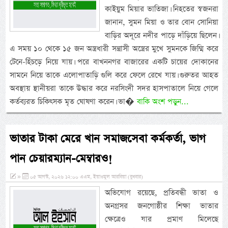
কাইয়ুম মিয়ার ভাতিজা। নিহতের স্বজনরা
জানান, সুমন মিয়া ও তার বোন সোনিয়া
বাড়ির অদূরে নদীর পাড়ে দাঁড়িয়ে ছিলেন।
এ সময় ১০ থেকে ১৫ জন অস্ত্রধারী সন্ত্রাসী অস্ত্রের মুখে সুমনকে জিম্মি করে
টেনে-হিঁচড়ে নিয়ে যায়। পরে বাখননগর বাজারের একটি চায়ের দোকানের
সামনে নিয়ে তাকে এলোপাতাড়ি গুলি করে ফেলে রেখে যায়। গুরুতর আহত
অবস্থায় স্থানীয়রা তাকে উদ্ধার করে নরসিংদী সদর হাসপাতালে নিয়ে গেলে
কর্তব্যরত চিকিৎসক মৃত ঘোষণা করেন। ভা�
বাকি অংশ পড়ুন...
ভাতার টাকা মেরে খান সমাজসেবা কর্মকর্তা, ভাগ
পান চেয়ারম্যান-মেম্বারও!
»
০৫ আগস্ট, ২০২৬ ১২:০০ এএম, ইয়াওমুল আরবিয়া (বুধবার)
অভিযোগ রয়েছে, প্রতিবন্ধী ভাতা ও
অনগ্রসর জনগোষ্ঠীর শিক্ষা ভাতার
ক্ষেত্রেও যার প্রমাণ মিলেছে