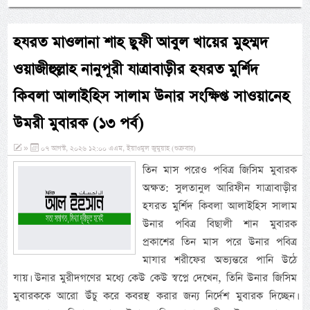
হযরত মাওলানা শাহ ছুফী আবুল খায়ের মুহম্মদ
ওয়াজীহুল্লাহ নানুপূরী যাত্রাবাড়ীর হযরত মুর্শিদ
কিবলা আলাইহিস সালাম উনার সংক্ষিপ্ত সাওয়ানেহ
উমরী মুবারক (১৩ পর্ব)
»
০৭ আগস্ট, ২০২৬ ১২:০০ এএম, ইয়াওমুল জুমুয়াহ (শুক্রবার)
তিন মাস পরেও পবিত্র জিসিম মুবারক
অক্ষত: সুলতানুল আরিফীন যাত্রাবাড়ীর
হযরত মুর্শিদ কিবলা আলাইহিস সালাম
উনার পবিত্র বিছালী শান মুবারক
প্রকাশের তিন মাস পরে উনার পবিত্র
মাযার শরীফের অভ্যন্তরে পানি উঠে
যায়। উনার মুরীদগণের মধ্যে কেউ কেউ স্বপ্নে দেখেন, তিনি উনার জিসিম
মুবারককে আরো উঁচু করে কবরস্থ করার জন্য নির্দেশ মুবারক দিচ্ছেন।