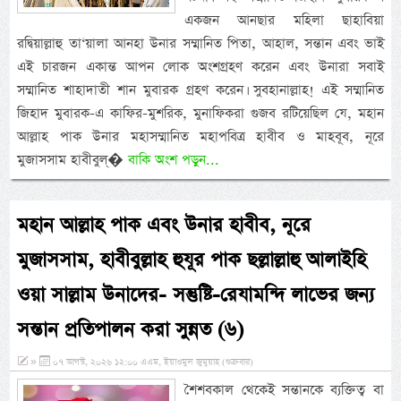
একজন আনছার মহিলা ছাহাবিয়া
রদ্বিয়াল্লাহু তা‘য়ালা আনহা উনার সম্মানিত পিতা, আহাল, সন্তান এবং ভাই
এই চারজন একান্ত আপন লোক অংশগ্রহণ করেন এবং উনারা সবাই
সম্মানিত শাহাদাতী শান মুবারক গ্রহণ করেন। সুবহানাল্লাহ! এই সম্মানিত
জিহাদ মুবারক-এ কাফির-মুশরিক, মুনাফিকরা গুজব রটিয়েছিল যে, মহান
আল্লাহ পাক উনার মহাসম্মানিত মহাপবিত্র হাবীব ও মাহবূব, নূরে
মুজাসসাম হাবীবুল্�
বাকি অংশ পড়ুন...
মহান আল্লাহ পাক এবং উনার হাবীব, নূরে
মুজাসসাম, হাবীবুল্লাহ হুযূর পাক ছল্লাল্লাহু আলাইহি
ওয়া সাল্লাম উনাদের- সন্তুষ্টি-রেযামন্দি লাভের জন্য
সন্তান প্রতিপালন করা সুন্নত (৬)
»
০৭ আগস্ট, ২০২৬ ১২:০০ এএম, ইয়াওমুল জুমুয়াহ (শুক্রবার)
শৈশবকাল থেকেই সন্তানকে ব্যক্তিত্ব বা