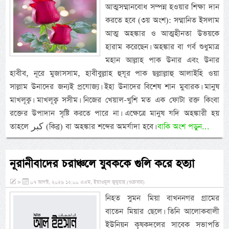
আত্মসম্মানবোধ সম্পন্ন হওয়ার শিক্ষা দান
করতে হবে (৩য় অংশ): সম্মানিত ইসলাম
আত্ম অহঙ্কার ও আত্মহীনতা উভয়কে
হারাম করেছেন। অহঙ্কার বা গর্ব শুধুমাত্র
মহান আল্লাহ পাক উনার এবং উনার
হাবীব, নূরে মুজাসসাম, হাবীবুল্লাহ হুযূর পাক ছল্লাল্লাহু আলাইহি ওয়া
সাল্লাম উনাদের জন্যই প্রযোজ্য। ইহা উনাদের বিশেষ শান মুবারক। মানুষ
মাখলূক্ব। মাখলূক্ব সসীম। নিজের খেয়াল-খুশি মত এক ফোটা রক্ত কিংবা
রক্তের উপাদান সৃষ্টি করতে পারে না। এক্ষেত্রে মানুষ যদি অহঙ্কারী হয়
তাহলে كبر (কিব্র) বা অহঙ্কার শব্দের অমর্যাদা হবে।
বাকি অংশ পড়ুন...
নূরানীবাদের চরাঞ্চলে যুবককে গুলি করে হত্যা
»
০৭ আগস্ট, ২০২৬ ১২:০০ এএম, ইয়াওমুল জুমুয়াহ (শুক্রবার)
নিহত সুমন মিয়া বাখননগর গ্রামের
বাতেন মিয়ার ছেলে। তিনি আলোকবালী
ইউনিয়ন কৃষকদলের সাবেক সভাপতি