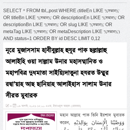
SELECT * FROM tbl_post WHERE (titleEn LIKE '%সন্তান%'
OR titleBn LIKE '%সন্তান%' OR descriptionEn LIKE '%সন্তান%' OR
descriptionBn LIKE '%সন্তান%' OR slug LIKE '%সন্তান%' OR
metaTag LIKE '%সন্তান%' OR metaDescription LIKE '%সন্তান%')
AND status=1 ORDER BY id DESC LIMIT 0,12
নূরে মুজাসসাম হাবীবুল্লাহ হুযূর পাক ছল্লাল্লাহু
আলাইহি ওয়া সাল্লাম উনার মহাসম্মানিত ও
মহাপবিত্র দুধমাতা সাইয়্যিদাতুনা হযরত উম্মুর
রদ্বা’য়াহ আছ ছানিয়াহ আলাইহাস সালাম উনার
সীরত মুবারক
»
০৯ আগস্ট, ২০২৬ ১২:০০ এএম, ইয়াওমুল আহাদ (রোববার)
মহান আল্লাহ পাক তিনি ইরশাদ মুবারক
করেন, وَوَصَّيْنَا الْإِنسَانَ بِوَالِدَيْهِ