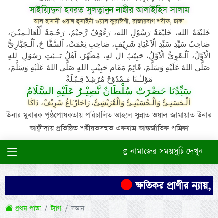
সাইয়্যিদুনা হযরত সুলত্বানুন নাছীর আলাইহিস সালাম
আল হাসানী ওয়াল হুসাইনী ওয়াল কুরাঈশী, রাজারবাগ শরীফ, ঢাকা।
خَلِيْفَةُ اللهِ، خَلِيْفَةُ رَسُوْلِ اللهِ، رَءُوْفٌ رَّحِيْمٌ، رَحْـمَةٌ لِّلْعَالَـمِيْـنَ،
صَاحِبُ سَيِّدِ سَيِّدِ الْاَعْيَادِ شَرِيْفٍ، صَاحِبِ نِعْمَتْ، اَلسَّفَّا حُ، اَلْـجَبَّارِىُّ
الْاَوَّلُ، اَلْـقَوِىُّ الْاَوَّلُ، حَبِيْبُ ال لهِ، مُطَهِّرٌ، اَهْلُ بَــيْتِ رَسُوْلِ اللهِ
صَلَّى اللهُ عَلَيْهِ وَسَلَّمَ، قَائِمُ مَقَامِ حَبِيْبِ اللهِ صَلَّى اللهُ عَلَيْهِ وَسَلَّمَ،
مَوْلـٰـنَا مَـمْدُوْحْ مُرْشِدْ قِـبْـلَةْ
سَيِّدُنَا حَضْرَتْ سُلْطَانٌ نَّصِيْـرٌ عَلَيْهِ السَّلَامُ
اَلْـحَسَنِـىُّ وَالْـحُسَيْنِـىُّ وَالْقُرَيْشِىُّ، رَاجَارْبَاغُ شَرِيْفٌ، دَاكَا
উনার মুবারক পৃষ্ঠপোষকতায় পরিচালিত আহলে সুন্নাত ওয়াল জামায়াত উনার
আক্বীদায় প্রতিষ্ঠিত শরীয়তসম্মত একমাত্র আন্তর্জাতিক পত্রিকা
নামাজের সময়সুচি দেখুন
ক্ষতিকর প্রাণীর ন্যায়, 
প্রথম পাতা
ট্যাগ
সন্তান