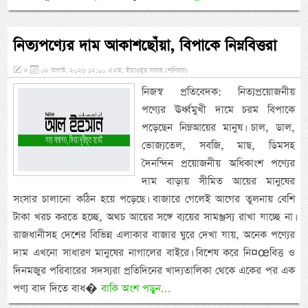
নিত্যপণ্যের দাম আকাশছোঁয়া, বিপাকে নিম্নবিত্তরা
»
০৮ আগস্ট, ২০২৬ ১২:০০ এএম, ইয়াওমুছ সাবত (শনিবার)
নিজস্ব প্রতিবেদক: নিত্যপ্রয়োজনীয়
পণ্যের ঊর্ধ্বমুখী দামে চরম বিপাকে
পড়েছেন নিম্নআয়ের মানুষ। চাল, ডাল,
ভোজ্যতেল, সবজি, মাছ, ডিমসহ
দৈনন্দিন প্রয়োজনীয় অধিকাংশ পণ্যের
দাম বাড়ায় সীমিত আয়ের মানুষের
সংসার চালানো কঠিন হয়ে পড়েছে। বাজারে গেলেই আগের তুলনায় বেশি
টাকা খরচ করতে হচ্ছে, অথচ আয়ের সঙ্গে ব্যয়ের সামঞ্জস্য রাখা যাচ্ছে না।
রাজধানীসহ দেশের বিভিন্ন এলাকার বাজার ঘুরে দেখা যায়, অনেক পণ্যের
দাম এখনো সাধারণ মানুষের নাগালের বাইরে। বিশেষ করে নি¤œবিত্ত ও
দিনমজুর পরিবারের সদস্যরা প্রতিদিনের খাদ্যতালিকা থেকে একের পর এক
পণ্য বাদ দিতে বাধ�
বাকি অংশ পড়ুন...