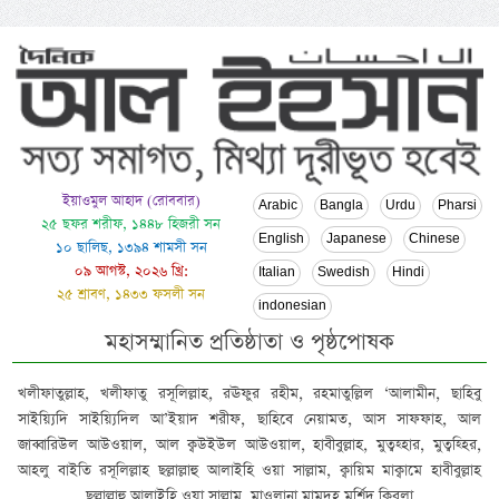
ইয়াওমুল আহাদ (রোববার)
Arabic
Bangla
Urdu
Pharsi
২৫ ছফর শরীফ, ১৪৪৮ হিজরী সন
English
Japanese
Chinese
১০ ছালিছ, ১৩৯৪ শামসী সন
০৯ আগস্ট, ২০২৬ খ্রি:
Italian
Swedish
Hindi
২৫ শ্রাবণ, ১৪৩৩ ফসলী সন
indonesian
মহাসম্মানিত প্রতিষ্ঠাতা ও পৃষ্ঠপোষক
খলীফাতুল্লাহ, খলীফাতু রসূলিল্লাহ, রঊফুর রহীম, রহমাতুল্লিল ‘আলামীন, ছাহিবু
সাইয়্যিদি সাইয়্যিদিল আ’ইয়াদ শরীফ, ছাহিবে নেয়ামত, আস সাফফাহ, আল
জাব্বারিউল আউওয়াল, আল ক্বউইউল আউওয়াল, হাবীবুল্লাহ, মুত্বহ্হার, মুত্বহ্হির,
আহলু বাইতি রসূলিল্লাহ ছল্লাল্লাহু আলাইহি ওয়া সাল্লাম, ক্বায়িম মাক্বামে হাবীবুল্লাহ
ছল্লাল্লাহু আলাইহি ওয়া সাল্লাম, মাওলানা মামদূহ মুর্শিদ ক্বিবলা