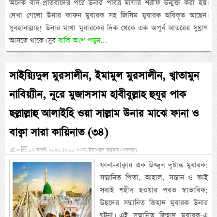
অনেক বাদ-প্রতিবাদের পরে উনার পবিত্র মাযার শরীফ উন্মুক্ত করা হয়।
দেখা গেলো উনার কাফন মুবারক সহ জিসিম মুবারক অবিকৃত আছেন।
সুবহানাল্লাহ! উনার মাথা মুবারকের দিক থেকে এক অপূর্ব আতরের সুঘ্রাণ
আসতে থাকে। সুব
বাকি অংশ পড়ুন...
সাইয়্যিদুল মুরসালীন, ইমামুল মুরসালীন, খ্বাতামুন
নাবিয়্যীন, নূরে মুজাসসাম হাবীবুল্লাহ হুযূর পাক
ছল্লাল্লাহু আলাইহি ওয়া সাল্লাম উনার মাঝে ফানা ও
বাক্বা সারা কায়িনাত (৩৪)
»
০৭ আগস্ট, ২০২৬ ১২:০০ এএম, ইয়াওমুল জুমুয়াহ (শুক্রবার)
ফানা-বাক্বার এক উজ্জ্বল দৃষ্টান্ত মুবারক:
সম্মানিত পিতা, আহাল, সন্তান ও ভাই
সবাই শহীদ হওয়ার পরও স্বাভাবিক:
উহুদের সম্মানিত জিহাদ মুবারক উনার
ঘটনা। এই সম্মানিত জিহাদ মুবারক-এ