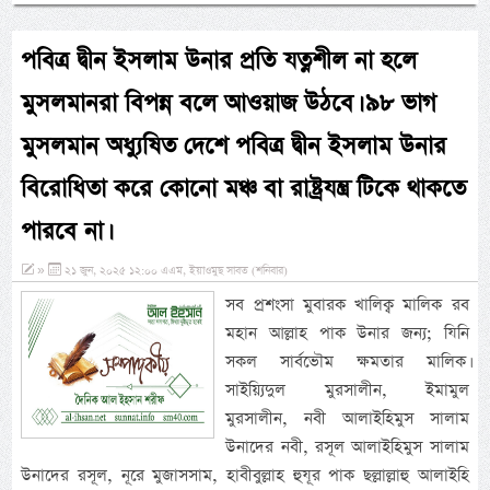
পবিত্র দ্বীন ইসলাম উনার প্রতি যত্নশীল না হলে
মুসলমানরা বিপন্ন বলে আওয়াজ উঠবে। ৯৮ ভাগ
মুসলমান অধ্যুষিত দেশে পবিত্র দ্বীন ইসলাম উনার
বিরোধিতা করে কোনো মঞ্চ বা রাষ্ট্রযন্ত্র টিকে থাকতে
পারবে না।
»
২১ জুন, ২০২৫ ১২:০০ এএম, ইয়াওমুছ সাবত (শনিবার)
সব প্রশংসা মুবারক খালিক্ব মালিক রব
মহান আল্লাহ পাক উনার জন্য; যিনি
সকল সার্বভৌম ক্ষমতার মালিক।
সাইয়্যিদুল মুরসালীন, ইমামুল
মুরসালীন, নবী আলাইহিমুস সালাম
উনাদের নবী, রসূল আলাইহিমুস সালাম
উনাদের রসূল, নূরে মুজাসসাম, হাবীবুল্লাহ হুযূর পাক ছল্লাল্লাহু আলাইহি