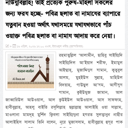
নাউযুবিল্লাহ! তাই প্রত্যেক পুরুষ-মহিলা সকলের
জন্য ফরয হচ্ছে- পবিত্র ছলাত বা নামাযের ব্যাপারে
যত্নবান হওয়া অর্থাৎ যথাসময়ে যথাযথভাবে পাঁচ
ওয়াক্ত পবিত্র ছলাত বা নামায আদায় করে নেয়া।
»
১৬ এপ্রিল, ২০২৬ ১২:০০ এএম, ইয়াওমুল খমীছ (বৃহস্পতিবার)
রহমাতুল্লিল ‘আলামীন, ছাহিবু সাইয়্যিদি
সাইয়্যিদিল আ’ইয়াদ শরীফ, ইমামুল
আইম্মাহ্, মুজাদ্দিদুয যামান, কুতুবুল
আলম, মুহইউস সুন্নাহ, মাহিউল
বিদয়াহ, গাউছুল আ’যম, আযীযুয
যামান, ক্বইউমুজ জামান, আল
জাব্বারিউল আউওয়াল, আল ক্বউইউল আউওয়াল, আস সাফফাহ,
হাবীবুল্লাহ, আহলু বাইতি রসূলিল্লাহ ছল্লাল্লাহু আলাইহি ওয়া সাল্লাম,
মাওলানা মামদূহ মুর্শিদ ক্বিবলা সাইয়্যিদুনা হযরত সুলত্বানুন নাছীর
আলাইহিস সালাম তিনি বলেন, নূরে মুজাসসাম, হাবীবুল্লাহ হুযূর পাক