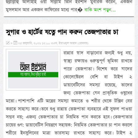
ছল্লাল্লাহু আলাইহি ওয়া সাল্লাম তিনি ইরশাদ মুবারক করেন, একজন
মুসলমান আর একজন কাফিরের মধ্যে পার্�
বাকি অংশ পড়ুন...
সুগার ও হার্টের যত্নে পান করুন তেজপাতার চা
»
২৫ জানুয়ারি, ২০২৬ ১২:০০ এএম, ইয়াওমুল আহাদ (রোববার)
রান্নার স্বাদ বাড়ানোর জন্যই শুধু নয়,
স্বাস্থ্য রক্ষায়ও গুরুত্বপূর্ণ ভূমিকা রাখতে
পারে তেজপাতা। বিশেষ করে যাদের
কোলেস্টেরল বেশি বা টাইপ ২
ডায়াবেটিসের সমস্যা রয়েছে, তাদের
জন্য তেজপাতা যেন প্রাকৃতিক ওষুধের
মতো। পাশাপাশি এটি অন্ত্রের সমস্যা কমাতে ও শরীর থেকে টক্সিন বের
করতে সাহায্য করে। তবে শুধু রান্নায় তেজপাতা ব্যবহারে এই সুফল পাওয়া
সম্ভব নয়; এজন্য তেজপাতার চা নিয়মিত পান করতে হবে। তেজপাতার
চায়ের গুণ: ডায়াবেটিস নিয়ন্ত্রণে সহায়ক: নিয়মিত তেজপাতার চা পান করলে
শরীরে ইনসুলিনের মাত্রা ভারসাম্য রাখতে সাহায্য করে। টাইপ ২