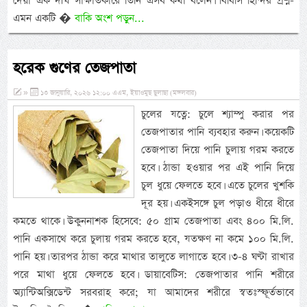
দেয়া এক দীর্ঘ সাক্ষাতকারে তিনি এসব কথা বলেন। বিবিসি হিন্দির প্রশ্ন-
এমন একটি �
বাকি অংশ পড়ুন...
হরেক গুণের তেজপাতা
»
১৩ জানুয়ারি, ২০২৬ ১২:০০ এএম, ইয়াওমুছ ছুলাছা (মঙ্গলবার)
চুলের যত্নে: চুলে শ্যাম্পু করার পর
তেজপাতার পানি ব্যবহার করুন। কয়েকটি
তেজপাতা দিয়ে পানি চুলায় গরম করতে
হবে। ঠান্ডা হওয়ার পর এই পানি দিয়ে
চুল ধুয়ে ফেলতে হবে। এতে চুলের খুশকি
দূর হয়। একইসঙ্গে চুল পড়াও ধীরে ধীরে
কমতে থাকে। উকুননাশক হিসেবে: ৫০ গ্রাম তেজপাতা এবং ৪০০ মি.লি.
পানি একসাথে করে চুলায় গরম করতে হবে, যতক্ষণ না কমে ১০০ মি.লি.
পানি হয়। তারপর ঠান্ডা করে মাথার তালুতে লাগাতে হবে। ৩-৪ ঘণ্টা রাখার
পরে মাথা ধুয়ে ফেলতে হবে। ডায়াবেটিস: তেজপাতার পানি শরীরে
অ্যান্টিঅক্সিডেন্ট সরবরাহ করে; যা আমাদের শরীরে স্বতঃস্ফূর্তভাবে