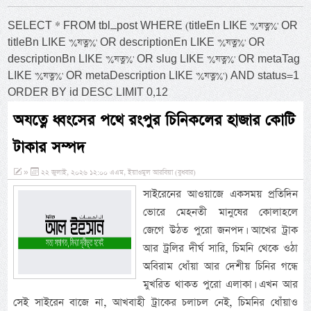
SELECT * FROM tbl_post WHERE (titleEn LIKE '%যত্ন%' OR
titleBn LIKE '%যত্ন%' OR descriptionEn LIKE '%যত্ন%' OR
descriptionBn LIKE '%যত্ন%' OR slug LIKE '%যত্ন%' OR metaTag
LIKE '%যত্ন%' OR metaDescription LIKE '%যত্ন%') AND status=1
ORDER BY id DESC LIMIT 0,12
অযত্নে ধ্বংসের পথে রংপুর চিনিকলের হাজার কোটি
টাকার সম্পদ
»
২২ জুলাই, ২০২৬ ১২:০০ এএম, ইয়াওমুল আরবিয়া (বুধবার)
সাইরেনের আওয়াজে একসময় প্রতিদিন
ভোরে মেহনতী মানুষের কোলাহলে
জেগে উঠত পুরো জনপদ। আখের ট্রাক
আর ট্রলির দীর্ঘ সারি, চিমনি থেকে ওঠা
অবিরাম ধোঁয়া আর দেশীয় চিনির গন্ধে
মুখরিত থাকত পুরো এলাকা। এখন আর
সেই সাইরেন বাজে না, আখবাহী ট্রাকের চলাচল নেই, চিমনির ধোঁয়াও