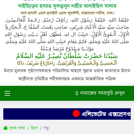
সাইয়্যিদুনা হযরত সুলত্বানুন নাছীর আলাইহিস সালাম
আল হাসানী ওয়াল হুসাইনী ওয়াল কুরাঈশী, রাজারবাগ শরীফ, ঢাকা।
خَلِيْفَةُ اللهِ، خَلِيْفَةُ رَسُوْلِ اللهِ، رَءُوْفٌ رَّحِيْمٌ، رَحْـمَةٌ لِّلْعَالَـمِيْـنَ،
صَاحِبُ سَيِّدِ سَيِّدِ الْاَعْيَادِ شَرِيْفٍ، صَاحِبِ نِعْمَتْ، اَلسَّفَّا حُ، اَلْـجَبَّارِىُّ
الْاَوَّلُ، اَلْـقَوِىُّ الْاَوَّلُ، حَبِيْبُ ال لهِ، مُطَهِّرٌ، اَهْلُ بَــيْتِ رَسُوْلِ اللهِ
صَلَّى اللهُ عَلَيْهِ وَسَلَّمَ، قَائِمُ مَقَامِ حَبِيْبِ اللهِ صَلَّى اللهُ عَلَيْهِ وَسَلَّمَ،
مَوْلـٰـنَا مَـمْدُوْحْ مُرْشِدْ قِـبْـلَةْ
سَيِّدُنَا حَضْرَتْ سُلْطَانٌ نَّصِيْـرٌ عَلَيْهِ السَّلَامُ
اَلْـحَسَنِـىُّ وَالْـحُسَيْنِـىُّ وَالْقُرَيْشِىُّ، رَاجَارْبَاغُ شَرِيْفٌ، دَاكَا
উনার মুবারক পৃষ্ঠপোষকতায় পরিচালিত আহলে সুন্নাত ওয়াল জামায়াত উনার
আক্বীদায় প্রতিষ্ঠিত শরীয়তসম্মত একমাত্র আন্তর্জাতিক পত্রিকা
নামাজের সময়সুচি দেখুন
এলিভেটেড এক্সপ্রেসওয়ের
প্রথম পাতা
ট্যাগ
যত্ন