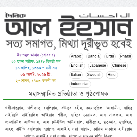
ইয়াওমুল আহাদ (রোববার)
Arabic
Bangla
Urdu
Pharsi
২৫ ছফর শরীফ, ১৪৪৮ হিজরী সন
English
Japanese
Chinese
১০ ছালিছ, ১৩৯৪ শামসী সন
০৯ আগস্ট, ২০২৬ খ্রি:
Italian
Swedish
Hindi
২৫ শ্রাবণ, ১৪৩৩ ফসলী সন
indonesian
মহাসম্মানিত প্রতিষ্ঠাতা ও পৃষ্ঠপোষক
খলীফাতুল্লাহ, খলীফাতু রসূলিল্লাহ, রঊফুর রহীম, রহমাতুল্লিল ‘আলামীন, ছাহিবু
সাইয়্যিদি সাইয়্যিদিল আ’ইয়াদ শরীফ, ছাহিবে নেয়ামত, আস সাফফাহ, আল
জাব্বারিউল আউওয়াল, আল ক্বউইউল আউওয়াল, হাবীবুল্লাহ, মুত্বহ্হার, মুত্বহ্হির,
আহলু বাইতি রসূলিল্লাহ ছল্লাল্লাহু আলাইহি ওয়া সাল্লাম, ক্বায়িম মাক্বামে হাবীবুল্লাহ
ছল্লাল্লাহু আলাইহি ওয়া সাল্লাম, মাওলানা মামদূহ মুর্শিদ ক্বিবলা