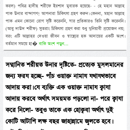
করল) পবিত্র হাদীছ শরীফে ইরশাদ মুবারক হয়েছে- - হে মহান আল্লাহ
পাক উনার বান্দাগণ! আপনারা চিকিৎসা গ্রহণ করুন। কেননা, মহান আল্লাহ
পাক এমন কোনো রোগ সৃষ্টি করেননি, যার প্রতিকারও তিনি সৃষ্টি করেননি।
(আবু দাউদ শরীফ) সুতরাং চিকিৎসা গ্রহণ করা শুধু দুনিয়াবী প্রয়োজন নয়;
বরং এটি আল্লাহর দেওয়া জীবন ও স্বাস্থ্যের হক আদায়ের একটি অংশ।
বর্তমান সময়ে হা�
বাকি অংশ পড়ুন...
সম্মানিত শরীয়ত উনার দৃষ্টিতে- প্রত্যেক মুসলমানের
জন্য ফরয হচ্ছে- পাঁচ ওয়াক্ত নামায যথাযথভাবে
আদায় করা। যে ব্যক্তি এক ওয়াক্ত নামায ক্বাযা
আদায় করবে অর্থাৎ সময়মত পড়লো না- পরে ক্বাযা
করে নিলো- তবুও তাকে এক হোক্ববা অর্থাৎ দুই
কোটি আটাশি লক্ষ বছর জাহান্নামে জ্বলতে হবে।