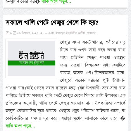
ইনসুলিন তৈরি কর�
বাকি অংশ পড়ুন...
সকালে খালি পেটে খেজুর খেলে কি হয়?
»
২৯ ডিসেম্বর, ২০২৫ ১২:০০ এএম, ইয়াওমুল ইছনাইনিল আযীম (সোমবার)
খেজুর এমন একটি খাবার, শরীরের যত্ন
নিতে যার ওপর সারা বছর ভরসা রাখা
যায়। প্রতিদিন খেজুর খাওয়া স্বাস্থ্যের
জন্য ভালো। বিস্ময়কর এই ফলটিতে
রয়েছে অনেক গুণ। বিশেষজ্ঞদের মতে,
খেজুরে অনেক ধরনের পুষ্টি উপাদান
পাওয়া যায়। তাই খেজুর সবার স্বাস্থ্যের জন্য খুবই উপকারী। তবে সারা রাত
পানিতে ভিজিয়ে সকালে খালি পেটে খেজুর খেলে মিলবে বেশি উপকার। এক
প্রতিবেদন অনুযায়ী, খালি পেটে খেজুর খাওয়ার নানা উপকারিতা সম্পর্কে
জানুন। কোষ্ঠকাঠিন্য দূরে থাকবে: খেজুরে প্রচুর পরিমাণে ফাইবার থাকে, যা
কোষ্ঠকাঠিন্যের সমস্যা দূর করে। এছাড়া মুখের লালাকে ভালোভাবে �
বাকি অংশ পড়ুন...