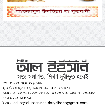
সম্পাদক: আল্লামা মুহম্মদ মাহবুব আলম
৫, আউটার সারকুলার রোড, রাজারবাগ, ঢাকা -১২১৭, বাংলাদেশ।
মোবাইল: (৮৮) ০১৭১৬ ৮৮১৫৫১; ফোন: (৮৮ ০২) ৮৩১৭০১৯, ৮৩১৪৮৪৮, ৮৩১৬৯৫৮;
ফ্যাক্স: (৮৮ ০২) ৯৩৩৮৭৮৮
editor@al-ihsan.net
dailyalihsan@gmail.com
ই-মেইল:
,