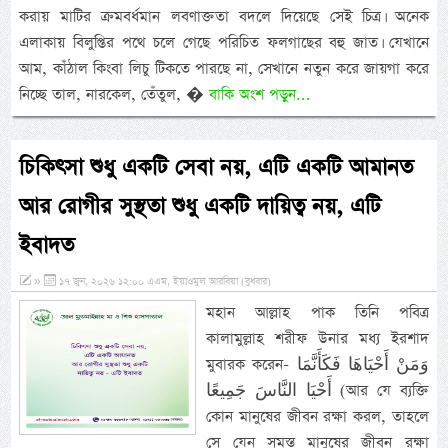
করায় মাটির ক্রমবর্ধমান লবণাক্ততা বদলে দিয়েছে সেই চিত্র। অনেক
এলাকায় বিলুপ্তির পথে চলে গেছে পরিচিত ফলগাছের বহু জাত। যেখানে
আম, কাঁঠাল কিংবা লিচু টিকতে পারছে না, সেখানে নতুন করে জায়গা করে
নিচ্ছে তাল, নারকেল, তেঁতুল, �
বাকি অংশ পড়ুন...
চিকিৎসা শুধু একটি সেবা নয়, এটি একটি আমানত
আর রোগীর সুস্থতা শুধু একটি দায়িত্ব নয়, এটি
ইবাদত
»
১৭ জুন, ২০২৬ ১২:০০ এএম, ইয়াওমুল আরবিয়া (বুধবার)
মহান আল্লাহ পাক তিনি পবিত্র
কালামুল্লাহ শরীফ উনার মধ্য ইরশাদ
মুবারক করেন- وَمَنْ أَحْيَاهَا فَكَأَنَّمَا
أَحْيَا النَّاسَ جَمِيعًا (আর যে ব্যক্তি
কোন মানুষের জীবন রক্ষা করল, তাহলে
সে যেন সমস্ত মানুষের জীবন রক্ষা