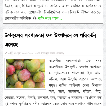
উদ্ধার, ত্রাণ, চিকিৎসা ও পুনর্বাসন কার্যক্রম আরও সমন্বিত ও কার্যকরভাবে
পরিচালনার জন্য প্রয়োজনীয় দিকনির্দেশনা দেন। বিষয়টি নিশ্চিত করেছেন
প্রধানমন্ত্রীর অতিরিক্ত �
বাকি অংশ পড়ুন...
উপকূলের লবণাক্ততা ফল উৎপাদনে যে পরিবর্তন
এনেছে
»
২৮ জুন, ২০২৬ ১২:০০ এএম, ইয়াওমুল আহাদ (রোববার)
সাতক্ষীরা সংবাদদাতা: এক সময়
সাতক্ষীরার উপকূলীয় জনপদ আশাশুনি
ও শ্যামনগরের গ্রামগুলো ছিল আম,
কাঁঠাল, জাম ইত্যাদি জাতের ফলগাছে
সমৃদ্ধ। বাড়ির আঙিনায় দেখা মিলতো
আম, জাম, জামরুল, কাঁঠাল, লিচু,
পেয়ারা, সফেদা, বিলম্বি, জলপাই, কুল, করমচা ও নারকেল গাছ। কিন্তু গত
দুই দশকে ঘূর্ণিঝড় ও নদীর বেড়িবাঁধ ভেঙে লোকালয়ে লবণাক্ত পানি প্রবেশ