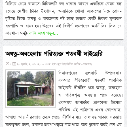
মিলিয়ে গেছে বাতাসে। চিনিকলটি বন্ধ থাকার কারণে একদিকে যেমন বন্ধ
রয়েছে দেশীয় চিনির উৎপাদন, অন্যদিকে খোলা আকাশের নিচে রোদ-
বৃষ্টিতে ভিজে অযত্ন ও অবহেলায় নষ্ট হচ্ছে হাজার কোটি টাকার মূল্যবান
যন্ত্রপাতি ও যানবাহন। উত্তরের এই বিস্তীর্ণ জনপদের অর্থনীতির ভিত যে
কারখানা ম�
বাকি অংশ পড়ুন...
অযত্ন-অবহেলায় পরিত্যক্ত শতবর্ষী লাইব্রেরি
»
২০ জুলাই, ২০২৬ ১২:০০ এএম, ইয়াওমুল ইছনাইনিল আযীম (সোমবার)
দিনাজপুরের ফুলবাড়ী উপজেলার
একমাত্র ঐতিহ্যবাহী শতবর্ষী পাবলিক
লাইব্রেরি দীর্ঘদিন ধরে অযত্ন, অবহেলা
ও পাঠকশূন্য অবস্থায় পড়ে রয়েছে।
একসময় জ্ঞানচর্চার প্রাণকেন্দ্র হিসেবে
পরিচিত এই পাঠাগার এখন ঝোপঝাড়,
আগাছা আর নীরবতায় ঢেকে গেছে। দীর্ঘদিন ধরে তালাবদ্ধ থাকায় দরজায়
মাকড়সার জাল, ভবনের চারপাশজুড়ে লতাপাতা আর ধুলোর স্তরই যেন এর