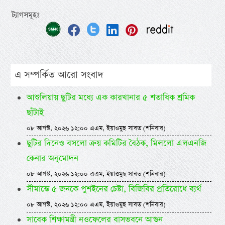
ট্যাগসমূহঃ
এ সম্পর্কিত আরো সংবাদ
আশুলিয়ায় ছুটির মধ্যে এক কারখানার ৫ শতাধিক শ্রমিক
ছাঁটাই
০৮ আগস্ট, ২০২৬ ১২:০০ এএম, ইয়াওমুছ সাবত (শনিবার)
ছুটির দিনেও বসলো ক্রয় কমিটির বৈঠক, মিললো এলএনজি
কেনার অনুমোদন
০৮ আগস্ট, ২০২৬ ১২:০০ এএম, ইয়াওমুছ সাবত (শনিবার)
সীমান্তে ৫ জনকে পুশইনের চেষ্টা, বিজিবির প্রতিরোধে ব্যর্থ
০৮ আগস্ট, ২০২৬ ১২:০০ এএম, ইয়াওমুছ সাবত (শনিবার)
সাবেক শিক্ষামন্ত্রী নওফেলের বাসভবনে আগুন