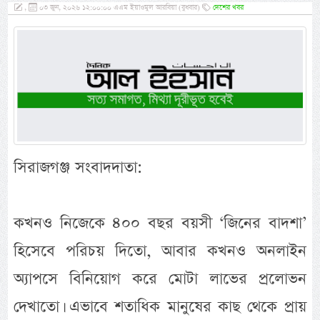
,
০৩ জুন, ২০২৬ ১২:০০:০০ এএম ইয়াওমুল আরবিয়া (বুধবার)
দেশের খবর
সিরাজগঞ্জ সংবাদদাতা:
কখনও নিজেকে ৪০০ বছর বয়সী ‘জিনের বাদশা’
হিসেবে পরিচয় দিতো, আবার কখনও অনলাইন
অ্যাপসে বিনিয়োগ করে মোটা লাভের প্রলোভন
দেখাতো। এভাবে শতাধিক মানুষের কাছ থেকে প্রায়