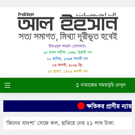
ইয়াওমুল আহাদ (রোববার)
২৫ ছফর শরীফ, ১৪৪৮ হিজরী সন
১০ ছালিছ, ১৩৯৪ শামসী সন
০৯ আগস্ট, ২০২৬ খ্রি:
২৫ শ্রাবণ, ১৪৩৩ ফসলী সন
নামাজের সময়সুচি দেখুন
ক্ষতিকর প্রাণীর ন্যায়
‘জিনের বাদশা’ সেজে কল, হাতিয়ে নেয় ২১ লাখ টাকা